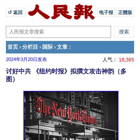
↺ 返回 
电子报
正體版
首页
分栏目
国际
文章
›
›
›
：
2024年3月20日
发表
人气：
18,365
讨好中共 《纽约时报》拟撰文攻击神韵（多
图）