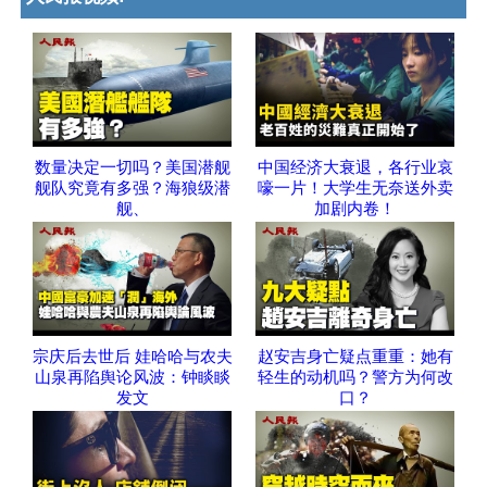
数量决定一切吗？美国潜舰
中国经济大衰退，各行业哀
舰队究竟有多强？海狼级潜
嚎一片！大学生无奈送外卖
舰、
加剧内卷！
宗庆后去世后 娃哈哈与农夫
赵安吉身亡疑点重重：她有
山泉再陷舆论风波：钟睒睒
轻生的动机吗？警方为何改
发文
口？