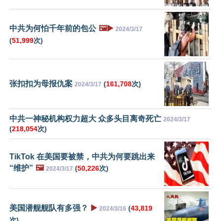
中共为何怕千年前的包公
🖼️▶️
2024/3/17
(
51,999
次)
张扣扣为母报仇案
(
161,708
次)
2024/3/17
中共一神秘机构权力超大 众多头目离奇死亡
2024/3/17
(
218,054
次)
TikTok 在美国要被禁，中共为何要跳出来
“维护”
🖼️
(
50,226
次)
2024/3/17
美国潜舰舰队有多强？
▶️
(
43,819
2024/3/16
次)