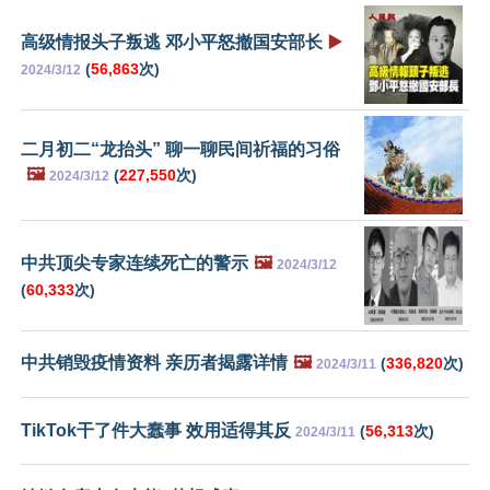
高级情报头子叛逃 邓小平怒撤国安部长
▶️
(
56,863
次)
2024/3/12
二月初二“龙抬头” 聊一聊民间祈福的习俗
🖼️
(
227,550
次)
2024/3/12
中共顶尖专家连续死亡的警示
🖼️
2024/3/12
(
60,333
次)
中共销毁疫情资料 亲历者揭露详情
🖼️
(
336,820
次)
2024/3/11
TikTok干了件大蠢事 效用适得其反
(
56,313
次)
2024/3/11