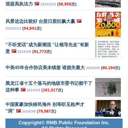
巡提高执法力
🖼️
(
58,958
次)
2024/3/10
风景这边比较好 台股日股狂飙大赢
🖼️
(
54,841
次)
2024/3/10
“不听党话”成为新潮流 “让领导先走”有新
意
🖼️
(
91,773
次)
2024/3/9
中美45年合作协议美未续签 谁损失最大
(
80,194
次)
2024/3/9
黑龙江省十五个落马的地级市委书记都干了
这种事
🖼️
(
181,017
次)
2024/3/9
中国富豪加快移民海外 别等听见枪声才
“润”
🖼️
(
79,087
次)
2024/3/8
Copyright© RMB Public Foundation Inc.