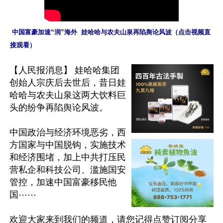
 中国富豪加速“润”海外  娃哈哈与农夫山泉再陷舆论风波（点击视频直
接观看）
【人民报消息】 娃哈哈集团
创始人宗庆后去世后，昔日娃
哈哈与农夫山泉这两大饮料巨
头的纷争再陷舆论风波。

中国政治与经济环境恶劣，西
方国家与中国脱钩，实施技术
和经济围堵，加上中共打压民
营私企和科技公司、滥施国安
管控，加速中国富豪移民他
国⋯⋯

欢迎大家来到我们的频道，请您记得点赞订阅分享