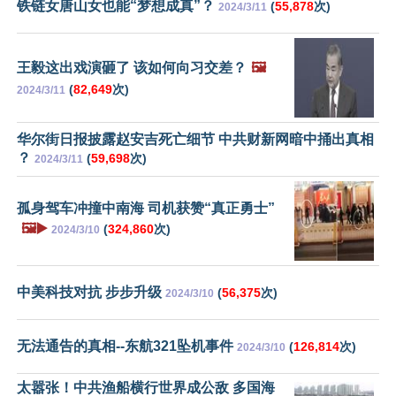
铁链女唐山女也能“梦想成真”？
(
55,878
次)
2024/3/11
王毅这出戏演砸了 该如何向习交差？
🖼️
(
82,649
次)
2024/3/11
华尔街日报披露赵安吉死亡细节 中共财新网暗中捅出真相
？
(
59,698
次)
2024/3/11
孤身驾车冲撞中南海 司机获赞“真正勇士”
🖼️▶️
(
324,860
次)
2024/3/10
中美科技对抗 步步升级
(
56,375
次)
2024/3/10
无法通告的真相--东航321坠机事件
(
126,814
次)
2024/3/10
太嚣张！中共渔船横行世界成公敌 多国海