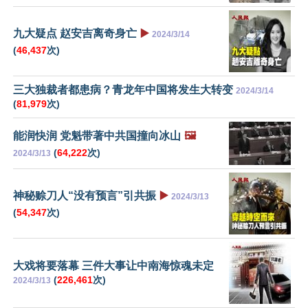
九大疑点 赵安吉离奇身亡
▶️
2024/3/14
(
46,437
次)
三大独裁者都患病？青龙年中国将发生大转变
2024/3/14
(
81,979
次)
能润快润 党魁带著中共国撞向冰山
🖼️
(
64,222
次)
2024/3/13
神秘赊刀人“没有预言”引共振
▶️
2024/3/13
(
54,347
次)
大戏将要落幕 三件大事让中南海惊魂未定
(
226,461
次)
2024/3/13