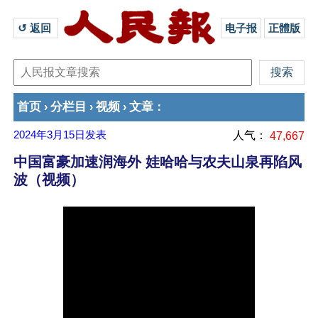
↺ 返回 
电子报
正體版
首页
分栏目
视频
文章
›
›
›
：
2024年3月15日
发表
人气：
47,667
中国富豪加速润海外 娃哈哈与农夫山泉再陷风
波（视频）