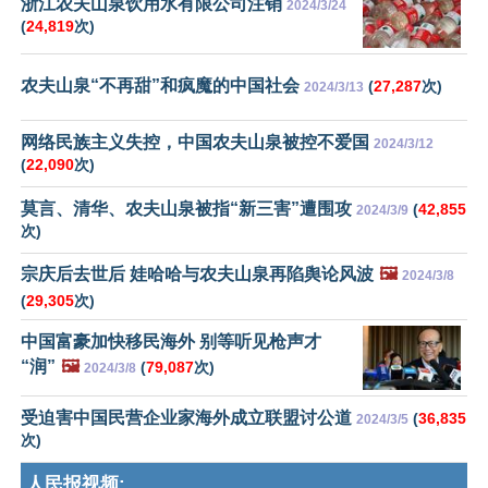
浙江农夫山泉饮用水有限公司注销
2024/3/24
(
24,819
次)
农夫山泉“不再甜”和疯魔的中国社会
(
27,287
次)
2024/3/13
网络民族主义失控，中国农夫山泉被控不爱国
2024/3/12
(
22,090
次)
莫言、清华、农夫山泉被指“新三害”遭围攻
(
42,855
2024/3/9
次)
宗庆后去世后 娃哈哈与农夫山泉再陷舆论风波
🖼️
2024/3/8
(
29,305
次)
中国富豪加快移民海外 别等听见枪声才
“润”
🖼️
(
79,087
次)
2024/3/8
受迫害中国民营企业家海外成立联盟讨公道
(
36,835
2024/3/5
次)
人民报视频: