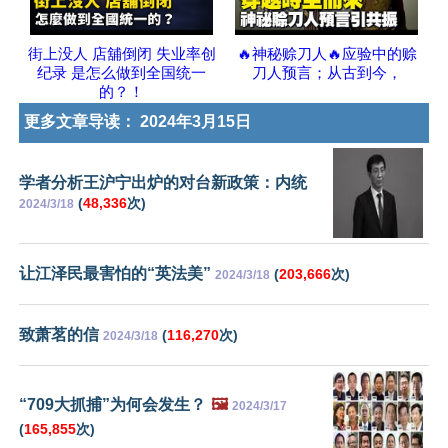
街上没人 店舖倒闭 失业率创
🔥神秘赊刀人🔥应验中的赊
纪录 是怎么做到全国统一
刀人预言；从古到今，
的？！
更多文章导读：
2024年3月15日
学者分析王沪宁出炉的对台新政策：内统
(
48,336
次)
2024/3/18
让江泽民最害怕的“英法美”
(
203,666
次)
2024/3/18
致萧茗的信
(
116,270
次)
2024/3/18
“709大抓捕”为何会发生？
🖼️
2024/3/17
(
165,855
次)