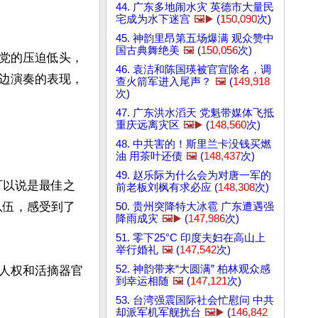
44. 广东多地闹水灾 英德市大量民
宅成为水下迷宫
🖼️▶️
(
150,090
次)
45. 神韵里昂第五场爆满 观众赞中
国古典舞绝美
🖼️
(
150,056
次)
党的压迫低头，
46. 袁洁和陈国瑛被官宣除名，调
边演奏的表现，
查火箭军进入尾声？
🖼️
(
149,918
次)
47. 广东洪水滔天 党魁带媒体飞抵
重庆远离灾区
🖼️▶️
(
148,560
次)
48. 中共害的！斯里兰卡没钱买燃
油 用茶叶还债
🖼️
(
148,437
次)
49. 赵乐际为什么会为对唐一军的
可以说是最佳之
前老板刘枫有求必应 (
148,308
次)
队伍，感受到了
50. 贵州突降特大冰雹 广东遭遇强
降雨成灾
🖼️▶️
(
147,986
次)
51. 零下25°C 印度夫妇在高山上
举行婚礼
🖼️
(
147,542
次)
52. 神韵带来“大圆满” 柏林观众感
人权和活摘器官
到幸运相随
🖼️
(
147,121
次)
53. 台湾强震国际社会忙慰问 中共
却派军机军舰扰台
🖼️▶️
(
146,842