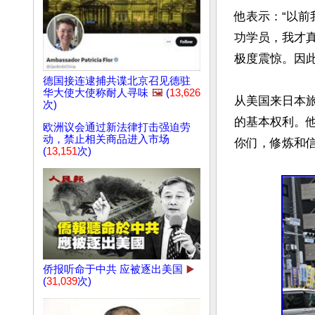
他表示：“以
功学员，我才
极度震惊。因此
德国接连逮捕共谍北京召见德驻
华大使大使称耐人寻味
🖼️
(
13,626
从美国来日本旅
次)
的基本权利。
欧洲议会通过新法律打击强迫劳
动，禁止相关商品进入市场
你们，修炼和信
(
13,151
次)
侨报听命于中共 应被逐出美国
▶️
(
31,039
次)