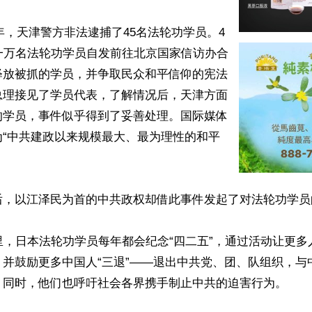
99年，天津警方非法逮捕了45名法轮功学员。4
一万名法轮功学员自发前往北京国家信访办合
释放被抓的学员，并争取民众和平信仰的宪法
总理接见了学员代表，了解情况后，天津方面
的学员，事件似乎得到了妥善处理。国际媒体
为“中共建政以来规模最大、最为理性的和平
后，以江泽民为首的中共政权却借此事件发起了对法轮功学员
里，日本法轮功学员每年都会纪念“四二五”，通过活动让更
，并鼓励更多中国人“三退”——退出中共党、团、队组织，与
。同时，他们也呼吁社会各界携手制止中共的迫害行为。
