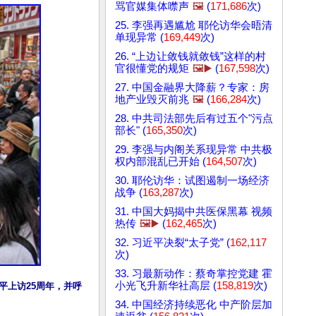
骂官媒集体噤声
🖼️
(
171,686
次)
25. 李强再遇尴尬 耶伦访华会晤清
单现异常 (
169,449
次)
26. “上边让敛钱就敛钱”这样的村
官很懂党的规矩
🖼️▶️
(
167,598
次)
27. 中国金融界大降薪？专家：房
地产业毁灭前兆
🖼️
(
166,284
次)
28. 中共司法部先后有过五个"污点
部长" (
165,350
次)
29. 李强与内阁关系现异常 中共极
权内部混乱已开始 (
164,507
次)
30. 耶伦访华：试图遏制一场经济
战争 (
163,287
次)
31. 中国大妈揭中共医保黑幕 视频
热传
🖼️▶️
(
162,465
次)
32. 习近平决裂“太子党” (
162,117
次)
33. 习最新动作：蔡奇掌控党建 霍
小光飞升新华社高层 (
158,819
次)
平上访25周年，并呼
34. 中国经济持续恶化 中产阶层加