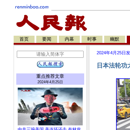
首页
要闻
内幕
时事
幽默
2024年4月25日
日本法轮功
重点推荐文章
2024年4月25日
中共三骗美国 美连环还击 布林肯