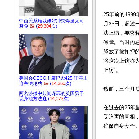
25年前的19
中西关系难以修好冲突爆发无可
月25日，超过
避免
🖼️
(
29,304
次)
法上访，要求
保障。当时的
释放了被扣押
将这次上访称
上访”。

美国会CECC主席纪念425 吁停止
迫害法轮功
🖼️
(
14,369
次)
然而，三个月
两名涉嫌中共间谍罪的英国男子
现身地方法庭 (
14,073
次)
在过去的25年
受迫害的真相
确保自身安全