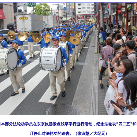
日，日本部分法轮功学员在东京旅游景点浅草举行游行活动，纪念法轮功“四二五”和
吁停止对法轮功的迫害。（张淑慧／大纪元）