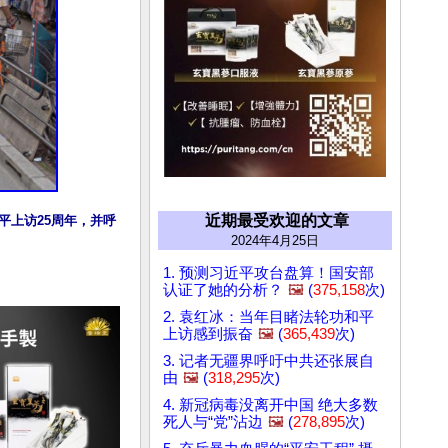
近期最受欢迎的文章
平上访25周年，并呼
2024年4月25日
1. 预测习近平攻台盘算！国安部
认证了她的分析？
🖼️
(
375,158
次)
2. 袁红冰：当年目睹法轮功和平
上访感到振奋
🖼️
(
365,439
次)
3. 记者无疆界呼吁中共还张展自
由
🖼️
(
318,295
次)
4. 新冠病毒没离开中国 绝大多数
死人与“党”沾边
🖼️
(
278,895
次)