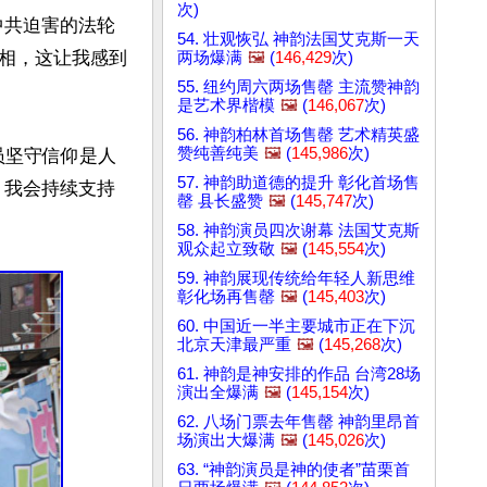
次)
中共迫害的法轮
54. 壮观恢弘 神韵法国艾克斯一天
相，这让我感到
两场爆满
🖼️
(
146,429
次)
55. 纽约周六两场售罄 主流赞神韵
是艺术界楷模
🖼️
(
146,067
次)
56. 神韵柏林首场售罄 艺术精英盛
赞纯善纯美
🖼️
(
145,986
次)
学员坚守信仰是人
57. 神韵助道德的提升 彰化首场售
，我会持续支持
罄 县长盛赞
🖼️
(
145,747
次)
58. 神韵演员四次谢幕 法国艾克斯
观众起立致敬
🖼️
(
145,554
次)
59. 神韵展现传统给年轻人新思维
彰化场再售罄
🖼️
(
145,403
次)
60. 中国近一半主要城市正在下沉
北京天津最严重
🖼️
(
145,268
次)
61. 神韵是神安排的作品 台湾28场
演出全爆满
🖼️
(
145,154
次)
62. 八场门票去年售罄 神韵里昂首
场演出大爆满
🖼️
(
145,026
次)
63. “神韵演员是神的使者”苗栗首