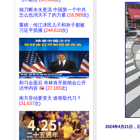
抽刀断水水更流 中国第一个中共
怎么也消灭不了的力量 (
18,989
次)
重磅：传江泽民儿子和孙子都被
习近平抓捕 (
244,618
次)
和习会面后 布林肯开新闻会公开
访华内容
🖼️
(
27,165
次)
南方异动要变天 谁将取代习？
(
31,637
次)
2024年4月21