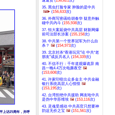
速返贫 (
156,821
次)
35. 黑虫打脸专家 肿脸的是中共
🖼️▶️
(
156,633
次)
36. 外商写密函给胡春华 疑意外触
碰中共内斗 (
155,938
次)
37. 恒大案延烧中共高层 财新网爆
前司法部长涉案 (
155,158
次)
38. 中共第一个世界冠军为什么自
杀？
🖼️
(
154,973
次)
39. 北京封杀“香港玩完”论 中共“老
朋友”成反共名人 (
154,339
次)
40. 不信不行：千年道观爆诡异 南
昌一晚4.4万次电撕夜空
🖼️
(
153,608
次)
41. 许家印咬出众多金主 中共金融
银行系统高层人心惶惶
🖼️
(
153,195
次)
42. 台湾拒绝中共援助 网友呛中共
是伪中华苏维埃
🖼️
(
153,116
次)
43. 灵魂受感动 中共高官只想要神
韵这无价之宝
🖼️
(
151,561
次)
平上访25周年，并呼