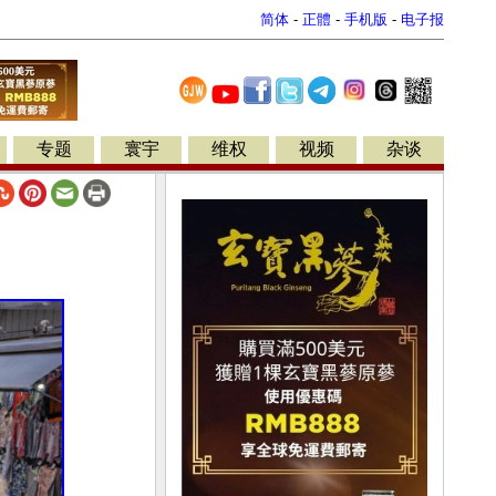
简体
-
正體
-
手机版
-
电子报
专题
寰宇
维权
视频
杂谈