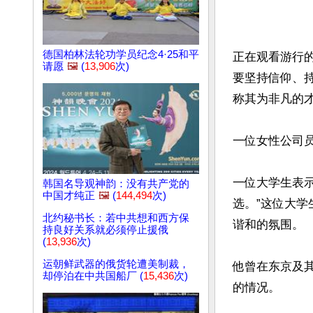
德国柏林法轮功学员纪念4·25和平
正在观看游行
请愿
🖼️
(
13,906
次)
要坚持信仰、
称其为非凡的才
一位女性公司员
一位大学生表
韩国名导观神韵：没有共产党的
中国才纯正
🖼️
(
144,494
次)
选。”这位大
北约秘书长：若中共想和西方保
谐和的氛围。

持良好关系就必须停止援俄
(
13,936
次)
运朝鲜武器的俄货轮遭美制裁，
他曾在东京及
却停泊在中共国船厂 (
15,436
次)
的情况。
