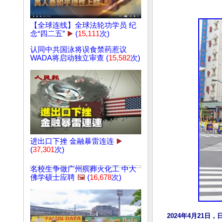
【全球连线】全球法轮功学员 纪
念“四二五”
▶️
(
15,111
次)
认同中共国泳将误食禁药惹议
WADA将启动独立审查 (
15,582
次)
进出口下挫 金融暴雷连连
▶️
(
37,301
次)
名校生争做广州殡葬火化工 中大
佛学硕士应聘
🖼️
(
16,678
次)
2024年4月21