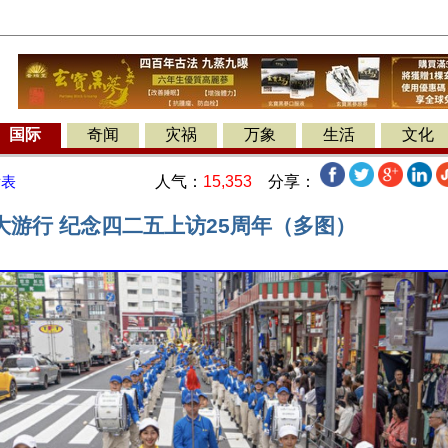
国际
奇闻
灾祸
万象
生活
文化
人气：
15,353
分享：
发表
大游行 纪念四二五上访25周年（多图）