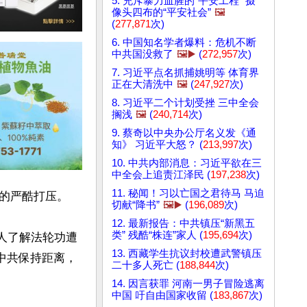
5. 充斥暴力血腥的“平安工程” 摄
像头四布的“平安社会”
🖼️
(
277,871
次)
6. 中国知名学者爆料：危机不断
中共国没救了
🖼️▶️
(
272,957
次)
7. 习近平点名抓捕姚明等 体育界
正在大清洗中
🖼️
(
247,927
次)
8. 习近平二个计划受挫 三中全会
搁浅
🖼️
(
240,714
次)
9. 蔡奇以中央办公厅名义发《通
知》 习近平大怒？ (
213,997
次)
10. 中共内部消息：习近平欲在三
中全会上追责江泽民 (
197,238
次)
11. 秘闻！习以亡国之君待马 马迫
的严酷打压。

切献“降书”
🖼️▶️
(
196,089
次)
12. 最新报告：中共镇压“新黑五
类” 残酷“株连”家人 (
195,694
次)
多人了解法轮功遭
13. 西藏学生抗议封校遭武警镇压
中共保持距离，
二十多人死亡 (
188,844
次)
14. 因言获罪 河南一男子冒险逃离
中国 吁自由国家收留 (
183,867
次)