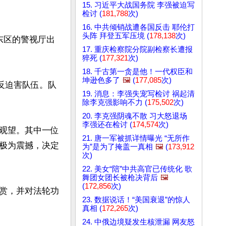
15. 习近平大战国务院 李强被迫写
检讨 (
181,788
次)
16. 中共倾销战遭各国反击 耶伦打
头阵 拜登五军压境 (
178,138
次)
东区的警视厅出
17. 重庆检察院分院副检察长遭报
猝死 (
177,321
次)
18. 千古第一贪是他！一代权臣和
坤逊色多了
🖼️
(
177,085
次)
反迫害队伍。队
19. 消息：李强失宠写检讨 祸起清
除李克强影响不力 (
175,502
次)
20. 李克强阴魂不散 习大怒退场
李强还在检讨 (
174,574
次)
观望。其中一位
21. 唐一军被抓详情曝光 “无所作
极为震撼，决定
为”是为了掩盖一真相
🖼️
(
173,912
次)
22. 美女“陪”中共高官已传统化 歌
舞团女团长被枪决背后
🖼️
(
172,856
次)
赏，并对法轮功
23. 数据说话！“美国衰退”的惊人
真相 (
172,265
次)
24. 中俄边境疑发生核泄漏 网友怒