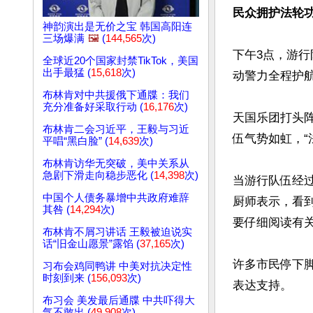
民众拥护法轮功
神韵演出是无价之宝 韩国高阳连
三场爆满
🖼️
(
144,565
次)
下午3点，游
全球近20个国家封禁TikTok，美国
出手最猛 (
15,618
次)
动警力全程护航
布林肯对中共援俄下通牒：我们
充分准备好采取行动 (
16,176
次)
天国乐团打头
布林肯二会习近平，王毅与习近
伍气势如虹，“
平唱“黑白脸” (
14,639
次)
布林肯访华无突破，美中关系从
急剧下滑走向稳步恶化 (
14,398
次)
当游行队伍经
中国个人债务暴增中共政府难辞
厨师表示，看
其咎 (
14,294
次)
要仔细阅读有关
布林肯不屑习讲话 王毅被迫说实
话“旧金山愿景”露馅 (
37,165
次)
许多市民停下
习布会鸡同鸭讲 中美对抗决定性
时刻到来 (
156,093
次)
表达支持。

布习会 美发最后通牒 中共吓得大
气不敢出 (
49,908
次)