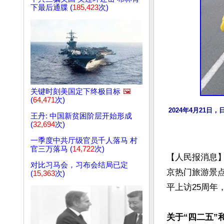
下最后通牒 (
185,423
次)
关键时刻美国定下终极目标
🖼️
(
64,471
次)
2024年4月21
王丹: 中国新贫困阶层开始形成
(
32,694
次)
一季度中共厅级官员千人落马 村
官三万落马 (
14,722
次)
【人民报消息】
对比习马会，习布会结局已定
京热门旅游景点
(
15,363
次)
平上访25周年
关于“四二五”