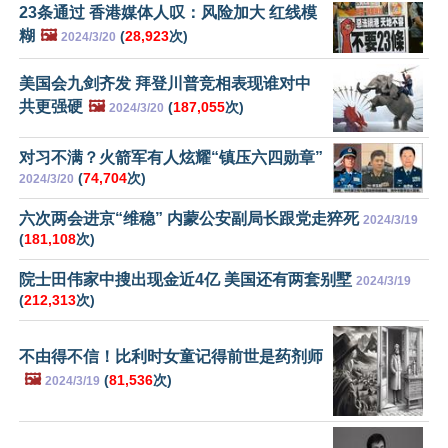
23条通过 香港媒体人叹：风险加大 红线模
糊
🖼️
(
28,923
次)
2024/3/20
美国会九剑齐发 拜登川普竞相表现谁对中
共更强硬
🖼️
(
187,055
次)
2024/3/20
对习不满？火箭军有人炫耀“镇压六四勋章”
(
74,704
次)
2024/3/20
六次两会进京“维稳” 内蒙公安副局长跟党走猝死
2024/3/19
(
181,108
次)
院士田伟家中搜出现金近4亿 美国还有两套别墅
2024/3/19
(
212,313
次)
不由得不信！比利时女童记得前世是药剂师
🖼️
(
81,536
次)
2024/3/19