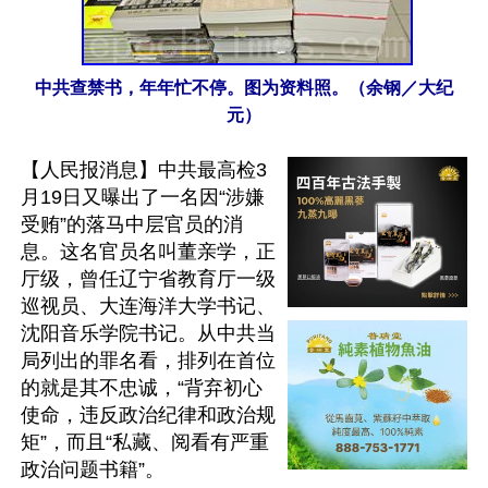
中共查禁书，年年忙不停。图为资料照。（余钢／大纪
元）
【人民报消息】中共最高检3
月19日又曝出了一名因“涉嫌
受贿”的落马中层官员的消
息。这名官员名叫董亲学，正
厅级，曾任辽宁省教育厅一级
巡视员、大连海洋大学书记、
沈阳音乐学院书记。从中共当
局列出的罪名看，排列在首位
的就是其不忠诚，“背弃初心
使命，违反政治纪律和政治规
矩”，而且“私藏、阅看有严重
政治问题书籍”。
