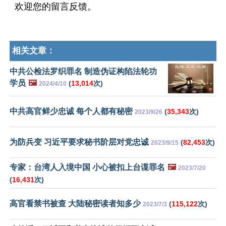
欢迎您的留言反馈。
相关文章：
中共公检法罗织罪名 制造伪证构陷法轮功
学员
🖼️
(
13,014
次)
2024/4/10
中共高官鲜少忠诚 每个人都有秘密
(
35,343
次)
2023/9/26
为防兵变 习近平要求秘书阶层对党忠诚
(
82,453
次)
2023/9/15
专家：台湾人入境中国 小心被扣上台谍罪名
🖼️
2023/7/20
(
16,431
次)
高官看禁书被查 大陆秘密读者知多少
(
115,122
次)
2023/7/3