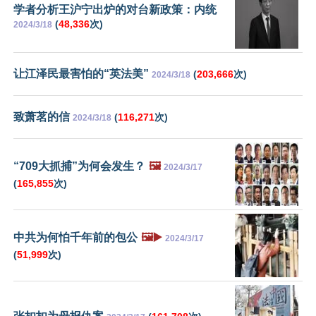
学者分析王沪宁出炉的对台新政策：内统
(
48,336
次)
2024/3/18
让江泽民最害怕的“英法美”
(
203,666
次)
2024/3/18
致萧茗的信
(
116,271
次)
2024/3/18
“709大抓捕”为何会发生？
🖼️
2024/3/17
(
165,855
次)
中共为何怕千年前的包公
🖼️▶️
2024/3/17
(
51,999
次)