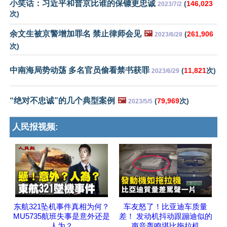
小笑话：习近平和普京比谁的保镖更忠诚
(
146,023
2023/7/2
次)
余文生被京警增加罪名 禁止律师会见
🖼️
(
261,906
2023/6/28
次)
中南海局势动荡 多名官员偷看禁书获罪
(
11,821
次)
2023/6/29
“绝对不忠诚”的几个典型案例
🖼️
(
79,969
次)
2023/5/5
人民报视频:
东航321坠机事件真相为何？
车友怒了！比亚迪车质量
MU5735航班失事是意外还是
差！ 发动机抖动跟蹦迪似的
人为？
声音轰鸣堪比拖拉机