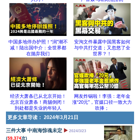
中国多地停办护照！“润”潮不
安洵文件暴露中国黑客如何
减！陆出国中介：全世界都
与中共打交道；又忽悠了全
在抛弃我们
世界？！
经济大萧条已从北京开始！
网友炸锅啦！李强：老年金
北京百业萧条！商舖倒闭！
涨“20元”，官媒口径一致大力
到处都是失业的年轻人
吹捧；
更多文章导读：
2024年3月21日
三件大事 中南海惊魂未定
▶️
2024/3/23
(
59,374
次)