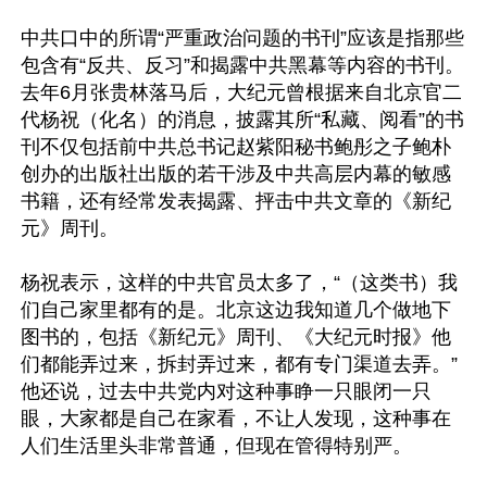
中共口中的所谓“严重政治问题的书刊”应该是指那些
包含有“反共、反习”和揭露中共黑幕等内容的书刊。
去年6月张贵林落马后，大纪元曾根据来自北京官二
代杨祝（化名）的消息，披露其所“私藏、阅看”的书
刊不仅包括前中共总书记赵紫阳秘书鲍彤之子鲍朴
创办的出版社出版的若干涉及中共高层内幕的敏感
书籍，还有经常发表揭露、抨击中共文章的《新纪
元》周刊。

杨祝表示，这样的中共官员太多了，“（这类书）我
们自己家里都有的是。北京这边我知道几个做地下
图书的，包括《新纪元》周刊、《大纪元时报》他
们都能弄过来，拆封弄过来，都有专门渠道去弄。”
他还说，过去中共党内对这种事睁一只眼闭一只
眼，大家都是自己在家看，不让人发现，这种事在
人们生活里头非常普通，但现在管得特别严。
