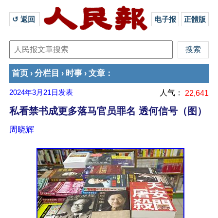
↺ 返回 
电子报
正體版
首页
分栏目
时事
文章
›
›
›
：
2024年3月21日
发表
人气：
22,641
私看禁书成更多落马官员罪名 透何信号（图）
周晓辉