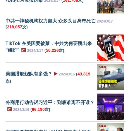
张扣扣为母报仇案
(
161,708
次)
2024/3/17
中共一神秘机构权力超大 众多头目离奇死亡
2024/3/17
(
218,057
次)
TikTok 在美国要被禁，中共为何要跳出来
“维护”
🖼️
(
50,226
次)
2024/3/17
美国潜舰舰队有多强？
▶️
(
43,819
2024/3/16
次)
外商用行动告诉习近平：到底谁离不开谁？
🖼️
(
66,190
次)
2024/3/16