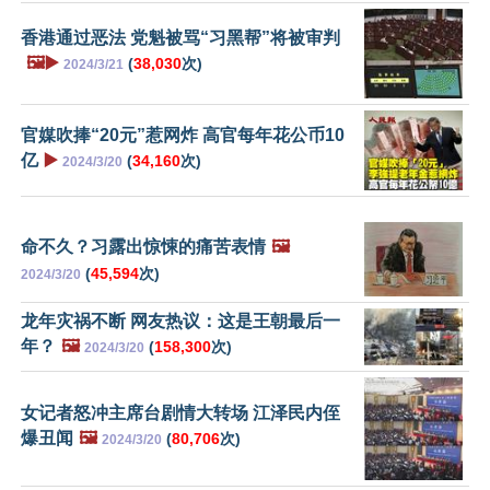
香港通过恶法 党魁被骂“习黑帮”将被审判
🖼️▶️
(
38,030
次)
2024/3/21
官媒吹捧“20元”惹网炸 高官每年花公币10
亿
▶️
(
34,160
次)
2024/3/20
命不久？习露出惊悚的痛苦表情
🖼️
(
45,594
次)
2024/3/20
龙年灾祸不断 网友热议：这是王朝最后一
年？
🖼️
(
158,300
次)
2024/3/20
女记者怒冲主席台剧情大转场 江泽民内侄
爆丑闻
🖼️
(
80,706
次)
2024/3/20