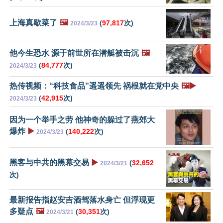
上海真歇菜了
🖼️
(
97,817
次)
2024/3/23
他今生恐水 源于前世所在潜艇被击沉
🖼️
(
84,777
次)
2024/3/23
热传视频：“科技食品”遥遥领先 祸根就在党中央
🖼️▶️
(
42,915
次)
2024/3/23
因为一个举手之劳 他神奇的躲过了燕郊大
爆炸
▶️
(
140,222
次)
2024/3/23
黑客与中共的黑幕交易
▶️
(
32,652
2024/3/21
次)
最新报告指赵安吉酒驾落水身亡 但浮现更
多疑点
🖼️
(
30,351
次)
2024/3/21