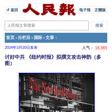
↺ 返回 
电子报
正體版
首页
分栏目
国际
文章
›
›
›
：
2024年3月20日
发表
人气：
18,365
讨好中共 《纽约时报》拟撰文攻击神韵（多
图）