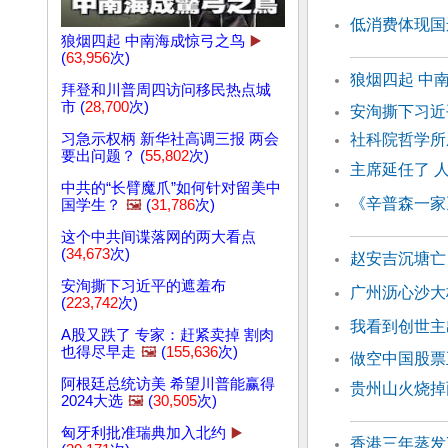
低消费体现国
狼烟四起 中南海成惊弓之鸟
▶️
(
63,956
次)
狼烟四起 中
拜登和川普周四访问移民热点城
市 (
28,700
次)
安洵撕下习
习急示权柄 新华社高调三报 两会
社科院哲学所
要出问题？ (
55,802
次)
主席延任了 
中共的“长臂魔爪”如何针对留美中
《辛普森一家
国学生？
🖼️
(
31,786
次)
这个中共间谍落网的两大看点
(
34,673
次)
赵安吉沉塘亡
安洵撕下习近平的遮羞布
广州沥心沙大
(
223,742
次)
我看到创世主
A股又跌了 专家：赶紧卖掉 割肉
也得尽早走
🖼️
(
155,636
次)
做空中国股票
阿根廷总统访美 希望川普能赢得
贵州山火烧掉
2024大选
🖼️
(
30,505
次)
匈牙利批准瑞典加入北约
▶️
香港三年蒸发