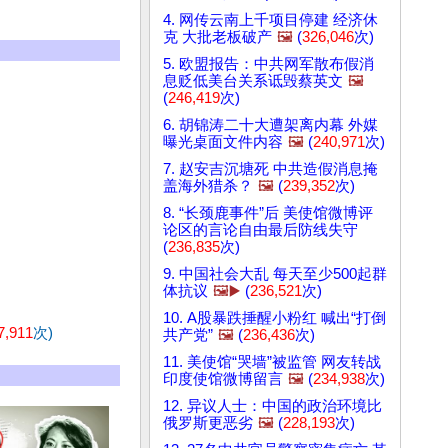
4. 网传云南上千项目停建 经济休
克 大批老板破产
🖼️
(
326,046
次)
5. 欧盟报告：中共网军散布假消
息贬低美台关系诋毁蔡英文
🖼️
(
246,419
次)
6. 胡锦涛二十大遭架离内幕 外媒
曝光桌面文件内容
🖼️
(
240,971
次)
7. 赵安吉沉塘死 中共造假消息掩
盖海外猎杀？
🖼️
(
239,352
次)
8. “长颈鹿事件”后 美使馆微博评
论区的言论自由最后防线失守
(
236,835
次)
9. 中国社会大乱 每天至少500起群
体抗议
🖼️▶️
(
236,521
次)
10. A股暴跌捶醒小粉红 喊出“打倒
7,911
次)
共产党”
🖼️
(
236,436
次)
11. 美使馆“哭墙”被监管 网友转战
印度使馆微博留言
🖼️
(
234,938
次)
12. 异议人士：中国的政治环境比
俄罗斯更恶劣
🖼️
(
228,193
次)