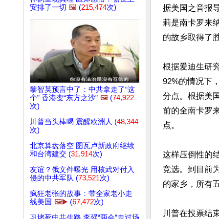
安排了一切
🖼️
(
215,474
次)
据美国之音报
莉是南卡罗来
的故乡取得了胜
根据爱迪生研究中
92%的情况下，
黎智英预言中了：中共拿走了“这
分点。根据美国53
个” 香港变“东方之沙”
🖼️
(
74,922
次)
前的全南卡罗来
川普当头棒喝 震醒欧洲人 (
48,344
点。

次)
北京算盘落空 图瓦卢新政府继续
和台湾建交 (
31,914
次)
这样压倒性的
竞选。到目前
友谊？俄文件曝光 用核武对付入
侵的中共军队 (
73,521
次)
的家乡，所有
疯狂老张的故事：带全家老小走
线美国
🖼️▶️
(
67,472
次)
川普在投票结束
习堵死中共生路 李强“两会”走过场