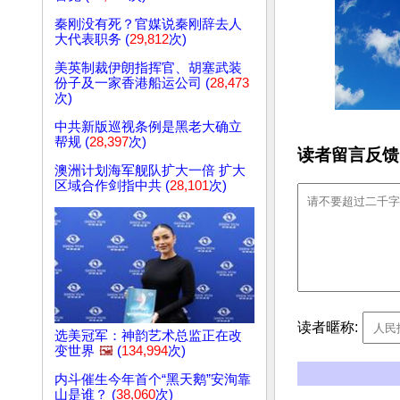
秦刚没有死？官媒说秦刚辞去人
大代表职务 (
29,812
次)
美英制裁伊朗指挥官、胡塞武装
份子及一家香港船运公司 (
28,473
次)
中共新版巡视条例是黑老大确立
帮规 (
28,397
次)
读者留言反馈
澳洲计划海军舰队扩大一倍 扩大
区域合作剑指中共 (
28,101
次)
读者暱称:
选美冠军：神韵艺术总监正在改
变世界
🖼️
(
134,994
次)
内斗催生今年首个“黑天鹅”安洵靠
山是谁？ (
38,060
次)