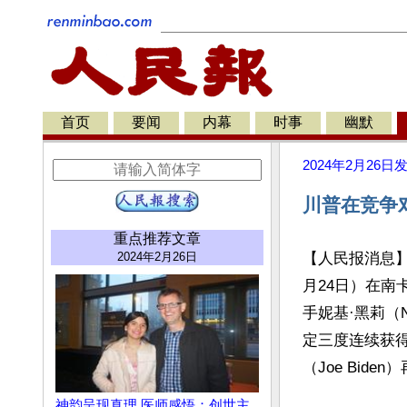
首页
要闻
内幕
时事
幽默
2024年2月26日
川普在竞争
重点推荐文章
2024年2月26日
【人民报消息】美
月24日）在南
手妮基·黑莉（N
定三度连续获
（Joe Biden
神韵呈现真理 医师感悟：创世主