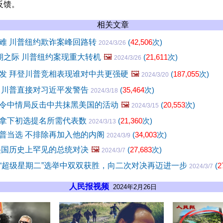
反馈。
相关文章
难 川普纽约欺诈案峰回路转
(
42,506
次)
2024/3/26
期之际 川普纽约案现重大转机
🖼️
(
21,611
次)
2024/3/26
发 拜登川普竞相表现谁对中共更强硬
🖼️
(
187,055
次)
2024/3/20
 川普直接对习近平发警告
(
35,464
次)
2024/3/18
令中情局反击中共抹黑美国的活动
🖼️
(
20,553
次)
2024/3/15
拿下初选提名所需代表数
(
21,360
次)
2024/3/13
普当选 不排除再加入他的内阁
(
34,003
次)
2024/3/9
美国历史上罕见的总统对决
🖼️
(
27,683
次)
2024/3/7
“超级星期二”选举中双双获胜，向二次对决再迈进一步
(
2
2024/3/7
人民报视频
2024年2月26日