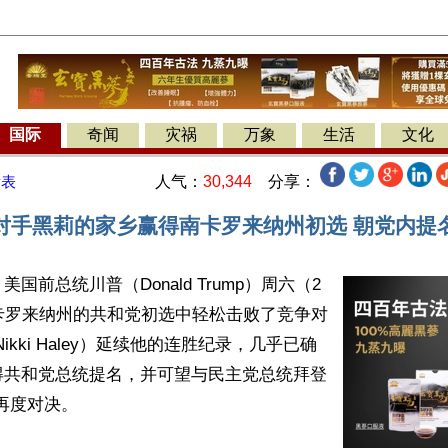
国际
奇闻
灾祸
万象
生活
文化
人气：
30,344
分享：
发表
对手黑莉的家乡赢得南卡罗来纳州初选 朝党内提
国前总统川普（Donald Trump）周六（2
卡罗来纳州的共和党初选中轻松击败了竞争对
ikki Haley）延续他的连胜纪录，几乎已确
得共和党总统提名，并可望与民主党总统拜登
）再度对决。
