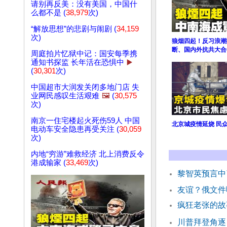
请别再反美：没有美国，中国什
么都不是 (
38,979
次)
“解放思想”的悲剧与闹剧 (
34,159
次)
狼烟四起！反习浪潮
断、国内外抗共大合
周庭拍片忆狱中记：国安每季携
通知书探监 长年活在恐惧中
▶️
(
30,301
次)
中国超市大润发关闭多地门店 失
业网民感叹生活艰难
🖼️
(
30,575
次)
南京一住宅楼起火死伤59人 中国
北京城疫情延烧 民众
电动车安全隐患再受关注 (
30,059
次)
内地“穷游”难救经济 北上消费反令
港成输家 (
33,469
次)
黎智英预言中了
友谊？俄文件
疯狂老张的故
川普拜登角逐