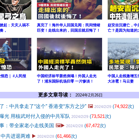
掀起：天灾人祸不
真完了！海外华人回国见闻：民间情绪
赵安吉沉塘亡，中
奏，
巨变！走线出来的，回国后就后悔了！
亡？是因为知道的
惶恐｜ #人民报
中国经济标竿轰然倒塌！外国人走光
中国人走线激增五
了！浦东国际机场归零 一片惨淡！
大冰雹！马云妻
更多文章导读：
2024年2月26日
：中共拿走了“这个” 香港变“东方之沙”
🖼️
(
74,922
次)
2024/2/29
曝光 用核武对付入侵的中共军队
(
73,521
次)
2024/2/29
事：带全家老小走线美国
🖼️▶️
(
67,472
次)
2024/2/28
 中共进退两难
▶️
(
61,466
次)
2024/2/28