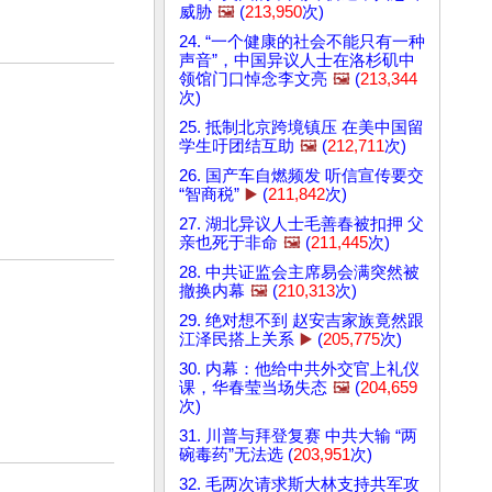
威胁
🖼️
(
213,950
次)
24. “一个健康的社会不能只有一种
声音”，中国异议人士在洛杉矶中
领馆门口悼念李文亮
🖼️
(
213,344
次)
25. 抵制北京跨境镇压 在美中国留
学生吁团结互助
🖼️
(
212,711
次)
26. 国产车自燃频发 听信宣传要交
“智商税”
▶️
(
211,842
次)
27. 湖北异议人士毛善春被扣押 父
亲也死于非命
🖼️
(
211,445
次)
28. 中共证监会主席易会满突然被
撤换内幕
🖼️
(
210,313
次)
29. 绝对想不到 赵安吉家族竟然跟
江泽民搭上关系
▶️
(
205,775
次)
30. 内幕：他给中共外交官上礼仪
课，华春莹当场失态
🖼️
(
204,659
次)
31. 川普与拜登复赛 中共大输 “两
碗毒药”无法选 (
203,951
次)
32. 毛两次请求斯大林支持共军攻