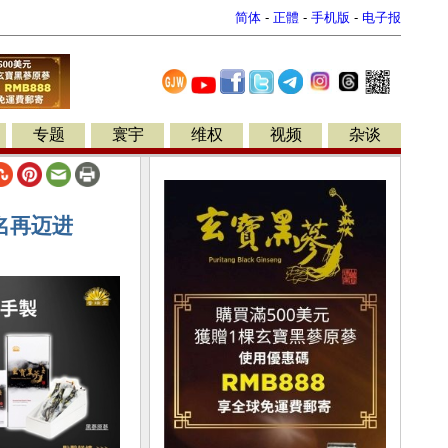
简体
-
正體
-
手机版
-
电子报
专题
寰宇
维权
视频
杂谈
名再迈进