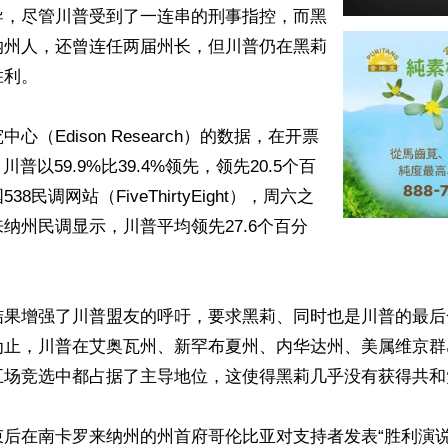
导，尽管川普受到了一连串的刑事指控，而黑
纳州人，还曾连任两届州长，但川普仍在黑莉
利。

心（Edison Research）的数据，在开票
川普以59.9%比39.4%领先，领先20.5个百
8民调网站（FiveThirtyEight），周六之
纳州民调显示，川普平均领先27.6个百分
结果增强了川普盟友的呼吁，要求黑莉、同时也是川普的最后
为止，川普在艾奥瓦州、新罕布夏州、内华达州、美属维京群
五场竞选中都占据了主导地位，这使得黑莉几乎没有获得共和
后在南卡罗来纳州的州首府哥伦比亚对支持者发表“胜利演说