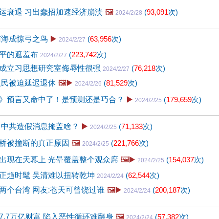
运衰退 习出蠢招加速经济崩溃
🖼️
(
93,091
次)
2024/2/28
南海成惊弓之鸟
▶️
(
63,956
次)
2024/2/27
近平的遮羞布
(
223,742
次)
2024/2/27
成立习思想研究室侮辱性很强
(
76,218
次)
2024/2/27
人民被迫延迟退休
🖼️▶️
(
81,529
次)
2024/2/26
》预言又命中了！是预测还是巧合？
▶️
(
179,659
次)
2024/2/25
 中共造假消息掩盖啥？
▶️
(
71,133
次)
2024/2/25
桥被撞断的真正原因
🖼️
(
221,766
次)
2024/2/25
出现在天幕上 光晕覆盖整个观众席
🖼️▶️
(
154,037
次)
2024/2/25
正趋时髦 吴清难以扭转乾坤
(
62,544
次)
2024/2/24
两个台湾 网友:苍天可曾饶过谁
🖼️▶️
(
200,187
次)
2024/2/24
7.7万亿财富 陷入恶性循环难翻身
🖼️
(
57,382
次)
2024/2/24