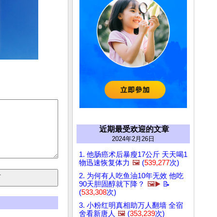
近期最受欢迎的文章
2024年2月26日
1. 他肠癌术后暴瘦17公斤 天天喝1
物迅速恢复体力
🖼️
(
539,277
次)
2. 为何有人吃鱼油10年无效 他吃
90天胆固醇就下降？
🖼️▶️
📝
(
533,308
次)
3. 小粉红明真相助万人翻墙 全宿
舍看新唐人
🖼️
(
353,239
次)