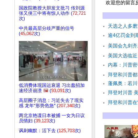
欢迎您的留言
国政院教授大胆发文批习 传刘源
张又侠三中将有惊人动作 (
72,721
次)
天选之人多磨
中共最高层分歧严重的信号
(
45,062
次)
逾4亿罚金到
美国会九剑齐
美国大选临近
内幕：川普密
拜登和川普都
蓬佩奥：若川
低消费体现国运衰退 习出蠢招加
速经济崩溃
🖼️
(
93,091
次)
拜登对川普 
高层圈子消息：习近失去了现实
拜登和川普在
感 龙年“形势危急” (
207,340
次)
两北京艳谍日本被捕 一女为日议
员情妇 (
39,123
次)
讽刺幽默：活下去 (
125,703
次)