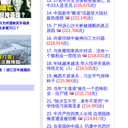
13. 27名中共官员警察密集病亡 其
中23人是党员 (
225,675
次)
14. 中国新年“断亲”话题登大陆社
媒热搜榜
🖼️
(
222,145
次)
共为何谎称其车祸身
15. 广州沥心沙大桥被撞断的真正
太多被灭口？
原因
🖼️
(
221,766
次)
16. 许家印狱中被拷问三大问题
(
218,914
次)
17. 与朱耀明寒风中对话：没有一
个极权会一世统治
🖼️
(
218,631
次)
18. 年味越来越淡 华人找寻失落的
传统文化（1） (
216,535
次)
倍 ！浙江百年难遇的
19. 梅西不尿港共，习近平气得摔
杯子 (
215,964
次)
20. 当年“大逃港”催生一个恐怖职
业：拉尸佬
🖼️
(
215,714
次)
21. “除夕五不空，来年不受穷” 中
华传统习俗寓意多 (
214,993
次)
22. 中共严控四类人出境 边境陆路
偷渡通道被切断
🖼️
(
214,617
次)
23. 在美国的中国人 仍遭中共恐吓