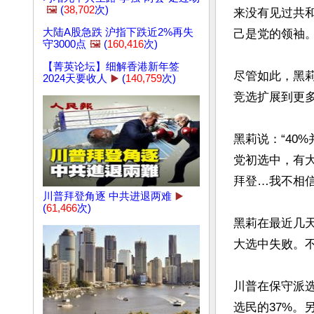
🖼️
(
38,702
次)
来没有见过共和
大陆A股急跌 沪指下跌近2%再失
己是党的领袖。
守3000点
🖼️
(
160,416
次)
【菁英论坛】细解香港新年签
尽管如此，黑
2024天要收人
▶️
(
140,759
次)
竞选扩展到更多
黑莉说：“40
党初选中，有大
拜登…我不相信
川普拜登角逐 中共进退两难
▶️
(
61,466
次)
黑莉在最近几
大选中失败。
川普在保守派选
选民的37%。