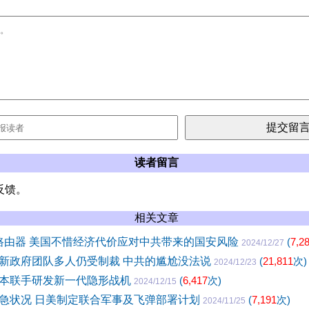
读者留言
反馈。
相关文章
nk路由器 美国不惜经济代价应对中共带来的国安风险
(
7,2
2024/12/27
新政府团队多人仍受制裁 中共的尴尬没法说
(
21,811
次)
2024/12/23
本联手研发新一代隐形战机
(
6,417
次)
2024/12/15
急状况 日美制定联合军事及飞弹部署计划
(
7,191
次)
2024/11/25