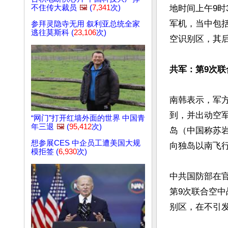
不住传大裁员
🖼️
(
7,341
次)
地时间上午9时
军机，当中包
参拜灵隐寺无用 叙利亚总统全家
逃往莫斯科 (
23,106
次)
空识别区，其后
共军：第9次联
南韩表示，军
到，并出动空
“网门”打开红墙外面的世界 中国青
年三退
🖼️
(
95,412
次)
岛（中国称苏
想参展CES 中企员工遭美国大规
向独岛以南飞行
模拒签 (
6,930
次)
中共国防部在
第9次联合空
别区，在不引发