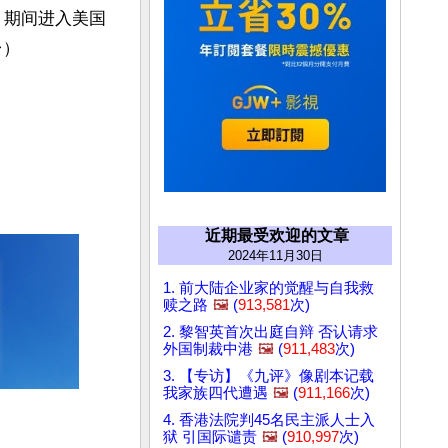
逻，期间进入美国
台）
近期最受欢迎的文章
2024年11月30日
1. 前大陆企业家的觉醒与自我救
赎之路
🖼️
(
913,581
次)
2. 黎智英首次出庭自辩 否认请求
外国制裁中港
🖼️
(
911,483
次)
3. 【专访】《九评》像剧本记载
我家族四代遭遇
🖼️
(
911,166
次)
4. 香港法院判45名民主派人士入
狱 引国际谴责
🖼️
(
910,997
次)