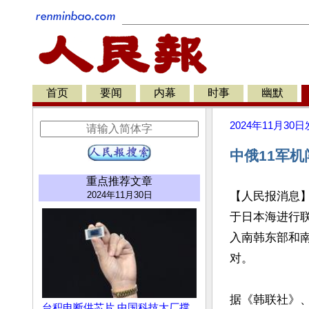
首页
要闻
内幕
时事
幽默
2024年11月30日
中俄11军
重点推荐文章
2024年11月30日
【人民报消息】
于日本海进行
入南韩东部和
对。

据《韩联社》
台积电断供芯片 中国科技大厂撑