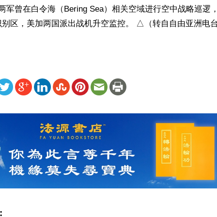
两军曾在白令海（Bering Sea）相关空域进行空中战略巡
识别区，美加两国派出战机升空监控。 △（转自自由亚洲电
ww.renminbao.com/rmb/articles/2024/11/30/86910.html
: