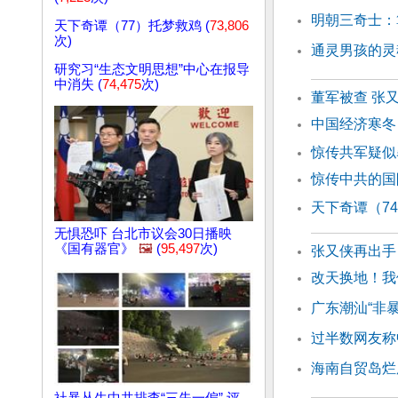
明朝三奇士：
天下奇谭（77）托梦救鸡 (
73,806
次)
通灵男孩的灵
研究习“生态文明思想”中心在报导
中消失 (
74,475
次)
董军被查 张
中国经济寒冬
惊传共军疑似
惊传中共的国
天下奇谭（7
无惧恐吓 台北市议会30日播映
《国有器官》
🖼️
(
95,497
次)
张又侠再出手 
改天换地！我
广东潮汕“非
过半数网友称
海南自贸岛烂