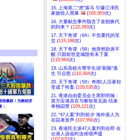
15. 上海第二“虎”落马 引爆江泽民
家族惊人黑幕
🖼️
(
165,959
次)
16. 大量献忠事件隐含了改朝换代
的到来？ (
122,393
次)
17. 天下奇谭（64）不负重托的至
交 (
115,188
次)
18. 天下奇谭（58）他突然卧床不
醒 只因前世是城隍有未了案
(
110,964
次)
19. 山东高校火警学生须“刷脸”逃
生 引众怒 (
110,304
次)
20. 天下奇谭（59）奇闻!人活著却
变成了牲畜 (
109,535
次)
21. 香港自由委员会主席郭明瀚：
英方应请高官与黎智英见面 结束
股指暴跌！为救经济
单独囚禁 (
109,121
次)
签；
22. “47人案”判刑前夕 海外港人为
在囚者发声 (
107,956
次)
23. 香港民主派47人案判刑在即 在
台港人设临时连侬墙声援
(
107,670
次)