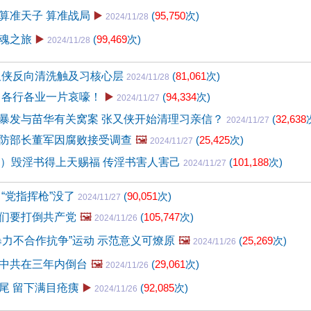
算准天子 算准战局
▶️
(
95,750
次)
2024/11/28
魂之旅
▶️
(
99,469
次)
2024/11/28
又侠反向清洗触及习核心层
(
81,061
次)
2024/11/28
 各行各业一片哀嚎！
▶️
(
94,334
次)
2024/11/27
暴发与苗华有关窝案 张又侠开始清理习亲信？
(
32,638
2024/11/27
防部长董军因腐败接受调查
🖼️
(
25,425
次)
2024/11/27
4）毁淫书得上天赐福 传淫书害人害己
(
101,188
次)
2024/11/27
“党指挥枪”没了
(
90,051
次)
2024/11/27
们要打倒共产党
🖼️
(
105,747
次)
2024/11/26
暴力不合作抗争”运动 示范意义可燎原
🖼️
(
25,269
次)
2024/11/26
中共在三年内倒台
🖼️
(
29,061
次)
2024/11/26
尾 留下满目疮痍
▶️
(
92,085
次)
2024/11/26