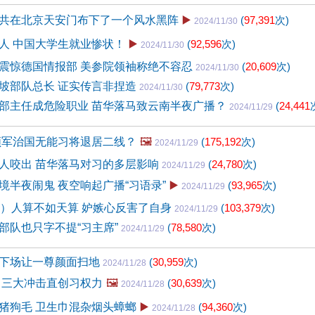
共在北京天安门布下了一个风水黑阵
▶️
(
97,391
次)
2024/11/30
人 中国大学生就业惨状！
▶️
(
92,596
次)
2024/11/30
震惊德国情报部 美参院领袖称绝不容忍
(
20,609
次)
2024/11/30
坡部队总长 证实传言非捏造
(
79,773
次)
2024/11/30
部主任成危险职业 苗华落马致云南半夜广播？
(
24,441
2024/11/29
领军治国无能习将退居二线？
🖼️
(
175,192
次)
2024/11/29
人咬出 苗华落马对习的多层影响
(
24,780
次)
2024/11/29
境半夜闹鬼 夜空响起广播“习语录”
▶️
(
93,965
次)
2024/11/29
6）人算不如天算 妒嫉心反害了自身
(
103,379
次)
2024/11/29
部队也只字不提“习主席”
(
78,580
次)
2024/11/29
下场让一尊颜面扫地
(
30,959
次)
2024/11/28
 三大冲击直创习权力
🖼️
(
30,639
次)
2024/11/28
猪狗毛 卫生巾混杂烟头蟑螂
▶️
(
94,360
次)
2024/11/28