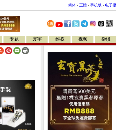
简体
-
正體
-
手机版
-
电子报
专题
寰宇
维权
视频
杂谈