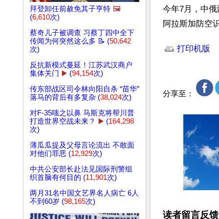
今年7月，中俄
拜登卸任前赦免其子亨特
🖼️
(
6,610
次)
阿拉斯加防空
蔡奇儿子被调查 习蔡丁四中全下
文章网址: http://w
传闻为何突然这么多 📝 (
50,642
打印机版
次)
反抗新模式蔓延！江苏武汉商户
集体关门
▶️
(
94,154
次)
传东部战区司令林向阳自杀 “苗华”
分享至：
落马的背后有多复杂 (
38,024
次)
对F-35嗤之以鼻 马斯克将帮川普
打造世界空战未来？
▶️
(
164,298
次)
薄瓜瓜提及父母言论流出 不敢面
对他们罪恶 (
12,929
次)
中共公安部长赴法见国际刑警组
织首脑有何目的 (
11,901
次)
两月31名中国文艺界名人病亡 6人
不到60岁 (
98,165
次)
读者留言反馈