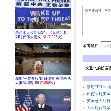
墨尔本人权活动家：《九评》具
划时代伟大意义
🖼️
(
7,225
次)
读者暱称:
欢迎您的留言
深圳“一签多行”周日恢复 香港未见
大批深圳客
🖼️
(
7,398
次)
禁用TP-Li
如何应对美国
英国意大利日
为应对台海紧