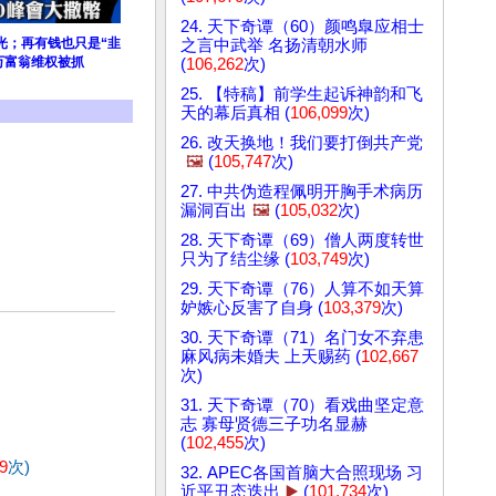
24. 天下奇谭（60）颜鸣臯应相士
光；再有钱也只是“韭
之言中武举 名扬清朝水师
万富翁维权被抓
(
106,262
次)
25. 【特稿】前学生起诉神韵和飞
天的幕后真相 (
106,099
次)
26. 改天换地！我们要打倒共产党
🖼️
(
105,747
次)
27. 中共伪造程佩明开胸手术病历
漏洞百出
🖼️
(
105,032
次)
28. 天下奇谭（69）僧人两度转世
只为了结尘缘 (
103,749
次)
29. 天下奇谭（76）人算不如天算
妒嫉心反害了自身 (
103,379
次)
30. 天下奇谭（71）名门女不弃患
麻风病未婚夫 上天赐药 (
102,667
次)
31. 天下奇谭（70）看戏曲坚定意
志 寡母贤德三子功名显赫
(
102,455
次)
9
次)
32. APEC各国首脑大合照现场 习
近平丑态迭出
▶️
(
101,734
次)