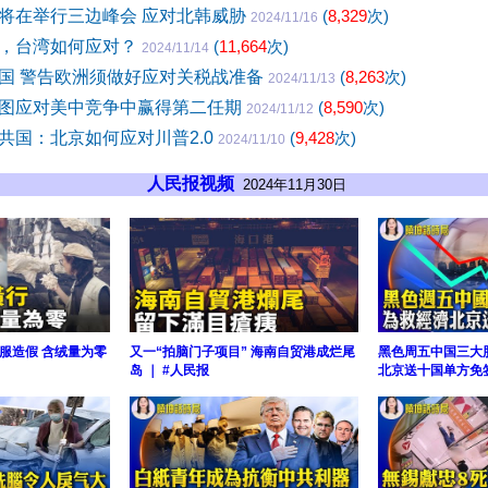
将在举行三边峰会 应对北韩威胁
(
8,329
次)
2024/11/16
，台湾如何应对？
(
11,664
次)
2024/11/14
国 警告欧洲须做好应对关税战准备
(
8,263
次)
2024/11/13
图应对美中竞争中赢得第二任期
(
8,590
次)
2024/11/12
共国：北京如何应对川普2.0
(
9,428
次)
2024/11/10
人民报视频
2024年11月30日
服造假 含绒量为零
又一“拍脑门子项目” 海南自贸港成烂尾
黑色周五中国三大
岛 ｜ #人民报
北京送十国单方免