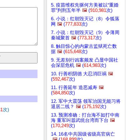
5. 疫苗维权先驱何方美被以“重婚
罪”判刑五年半
🖼️
(
910,981
次)
6. 小说：红朝毁灭记（8）令狐落
网
🖼️
(
777,833
次)
7. 小说：红朝毁灭记（9）令薄周
秦城聚首
🖼️
(
773,317
次)
8. 触目惊心的内蒙古监狱死亡数
据
🖼️
(
615,648
次)
9. 无差别行凶案频发 凸显中国社
会深层危机
🖼️
(
614,983
次)
10. 行善积阴德 大忍消巨祸
🖼️
(
592,467
次)
11. 行善延年 造恶减寿
🖼️
(
584,850
次)
12. 军中大震荡 领军治国无能习将
退居二线？
🖼️
(
175,192
次)
81
次)
13. 预测准确：打台海不如打中南
海 董军叫嚣武统台湾而下台
🖼️
(
170,249
次)
14. 16名中共国级省级高官病亡
🖼️
(
168,899
次)