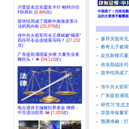
川普提名忠实盟友卡什·帕特尔任
中国病了！仇恨洗脑
FBI局长 (
6,484
次)
运的主要推手戴耀庭
苗华结局成了观察中南海派系斗
法的风向标 (
25,979
次)
传中共火箭军司令王厚斌被“喝茶”
参拜灵隐寺无
四任司令会连续落马吗？ (
27,232
次)
蔡奇儿子被调
广东提前涌现返乡潮 大量失业者
反抗新模式蔓
睡街头！
▶️
(
94,119
次)
传东部战区司
苗华结局成了
传中共火箭军
广东提前涌现
研究习“生态
电台退休主编被扣养老金 律师：
中共违法犯罪
🖼️
(
7,203
次)
弃苗华保董军
预测准确：打