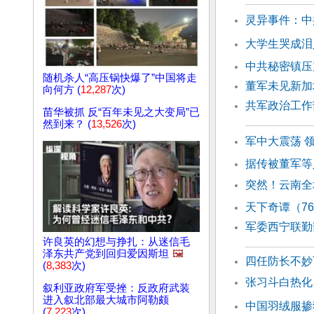
灵异事件：中
大学生哭成泪
中共秘密镇压
随机杀人“高压锅快爆了”中国将走
董军未见新加
向何方 (
12,287
次)
共军政治工作
苗华被抓 反“百年未见之大变局”已
然到来？ (
13,526
次)
军中大震荡 
据传被董军等
突然！云南全
天下奇谭（7
军委西宁联勤
许良英的幻想与挣扎：从迷信毛
泽东共产党到回归爱因斯坦
🖼️
四任防长不妙
(
8,383
次)
张习斗白热化
叙利亚政府军受挫：反政府武装
进入叙北部最大城市阿勒颇
中国羽绒服掺
(
7,223
次)