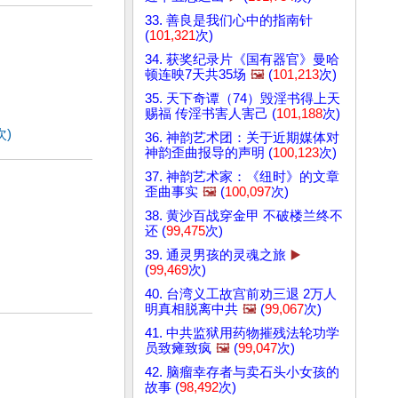
33. 善良是我们心中的指南针
(
101,321
次)
34. 获奖纪录片《国有器官》曼哈
顿连映7天共35场
🖼️
(
101,213
次)
35. 天下奇谭（74）毁淫书得上天
赐福 传淫书害人害己 (
101,188
次)
次)
36. 神韵艺术团：关于近期媒体对
神韵歪曲报导的声明 (
100,123
次)
37. 神韵艺术家：《纽时》的文章
歪曲事实
🖼️
(
100,097
次)
38. 黄沙百战穿金甲 不破楼兰终不
还 (
99,475
次)
39. 通灵男孩的灵魂之旅
▶️
(
99,469
次)
40. 台湾义工故宫前劝三退 2万人
明真相脱离中共
🖼️
(
99,067
次)
41. 中共监狱用药物摧残法轮功学
员致瘫致疯
🖼️
(
99,047
次)
42. 脑瘤幸存者与卖石头小女孩的
故事 (
98,492
次)