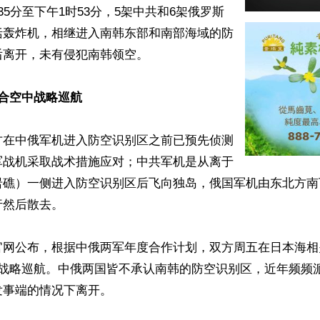
35分至下午1时53分，5架中共和6架俄罗斯
括轰炸机，相继进入南韩东部和南部海域的防
离开，未有侵犯南韩领空。

合空中战略巡航
方在中俄军机进入防空识别区之前已预先侦测
军战机采取战术措施应对；中共军机是从离于
岩礁）一侧进入防空识别区后飞向独岛，俄国军机由东北方南
然后散去。

官网公布，根据中俄两军年度合作计划，双方周五在日本海相
中战略巡航。中俄两国皆不承认南韩的防空识别区，近年频频
事端的情况下离开。
