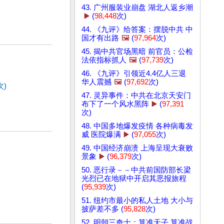
43. 广州服装业崩盘 湖北人返乡潮
▶️
(
98,448
次)
44. 《九评》给答案：摆脱中共 中
国才有出路
🖼️
(
97,964
次)
45. 揭中共官场黑暗 前官员：公检
法依指标抓人
🖼️
(
97,739
次)
46. 《九评》引领近4.4亿人三退
华人震撼
🖼️
(
97,692
次)
次)
47. 灵异事件：中共在北京天安门
布下了一个风水黑阵
▶️
(
97,391
次)
48. 中国多地爆发疫情 各种病毒发
威 医院爆满
▶️
(
97,055
次)
49. 中国经济崩溃 上海呈现大衰败
景象
▶️
(
96,379
次)
50. 恶行录－－中共前国防部长梁
光烈已在地狱中开启其恶报旅程
(
95,939
次)
51. 纽约市最小的私人土地 大小与
披萨差不多 (
95,828
次)
52. 明朝三奇士：算准天子 算准战