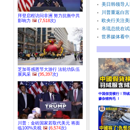
美日韩领导人
川普重返白宫
拜登启程访问非洲 努力抗衡中共
欧央行关注美
影响力
🖼️
(
7,518
次)
帛琉总统在试
世界媒体看中
芝加哥感恩节大游行 法轮功队伍
展风采
🖼️
(
95,397
次)
中国假货横行！羽绒
掺杂猪狗毛 ！
川普：金砖国家若取代美元 将面
临100%关税
🖼️
(
6,574
次)