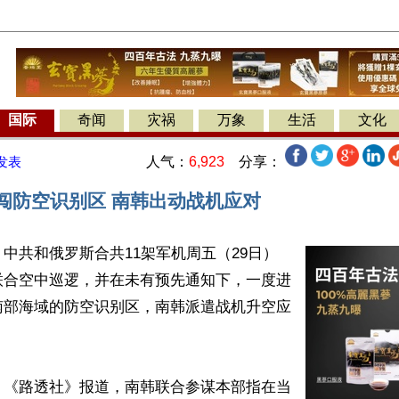
国际
奇闻
灾祸
万象
生活
文化
人气：
6,923
分享：
发表
机闯防空识别区 南韩出动战机应对
中共和俄罗斯合共11架军机周五（29日）
联合空中巡逻，并在未有预先通知下，一度进
南部海域的防空识别区，南韩派遣战机升空应
、《路透社》报道，南韩联合参谋本部指在当