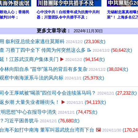
鼓动人心；香港民
心中没中共！白纸青年成为抗衡中共利
无锡献忠案真相曝
被判10年；
器；川普团队令中共措手不及；
菜”！ 上海多名亿
更多文章导读：
2024年11月30日
用 叙利亚总统全家逃往莫斯科
(
23,106
次)
2024/12/2
查 习蔡丁四中全下 传闻为何突然这么多
📝
(
50,642
次)
2024/12/2
延！江苏武汉商户集体关门
▶️
(
94,154
次)
2024/12/2
令林向阳自杀 “苗华”落马的背后有多复杂
(
38,024
次)
2024/12/2
观察中南海派系斗法的风向标
(
25,979
次)
2024/12/1
司令王厚斌被“喝茶”四任司令会连续落马吗？
(
27,232
次)
2024/12/1
返乡潮 大量失业者睡街头！
▶️
(
94,119
次)
2024/12/1
文明思想”中心在报导中消失
(
74,475
次)
2024/12/1
？习近平困兽犹斗
(
76,680
次)
2024/12/1
台海不如打中南海 董军叫嚣武统台湾而下台
🖼️
(
170,24
2024/11/30