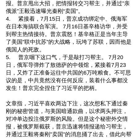
报。普京甩出大招，把情报转交习帮主，并通过”亲
俄派”王毅迅速曝光秦刚“卖国”。

4.	紧接着，7月15日，普京成功绑定中、俄海军
在日本海搞联合军演。 7月16日基辛格访华，并受
到帮主热情接待。普京震怒！基辛格正是当年主导
了美国”联中抗苏”的大战略，玩垮了苏联，因而他是
俄国人的死敌。

5.	普京咽下这口气，于是敲打习帮主。 7月20
日，俄军导弹炸了敖德萨的中领馆，紧接着7月23
日，又炸了正准备运往中共国的6万吨粮食。不可思
议的是，中共竟然没有任何反应，装着什么事都没
发生！普京完全捏住了习近平的把柄。

文章指，习近平喜欢两边下注，这次想私下通过秦
刚的秘密管道，与美国暗通款曲，以求两头押注，
对冲单边投注俄罗斯的风险。但是这个秘密外交情
报，被俄罗斯截获，普京迅速将情报递给习帮主，
并通过王毅将秦刚”卖国”的消息捅了出去，借此向帮