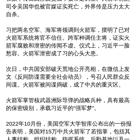
司令吴国华也被官媒证实死亡，外界传是压力太大
自杀。

习把两名空军、海军将领调到火箭军，摆明了已对
火箭军系统将官不信任。跨军种调任主将，证实火
箭军腐败和泄密的传闻不虚。仪式上，习近平一脸
愁容。火箭军泄密成了习的心头大患。

次日，中共国安部破天荒地公开亮相，在微信上发
文《反间防谍需要全社会动员》，号召人民群众反
间谍。火箭军被间谍捣破，成了中共的重灾区。

火箭军掌管核武器洲际导弹的战略兵种，具有最高
的保密级别，承载习近平的“强军梦”。

2022年10月份，美国空军大学智库公布出的一份报
告表明，美国对15万中共火箭军了若指掌，包括其
人事结构、组织结构、指挥系统、后勤基地以及一