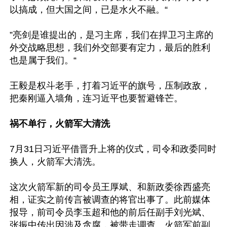
以搞成，但大国之间，已是水火不融。“

”亮剑是谁提出的，是习主席，我们在捍卫习主席的
外交战略思想，我们外交部要有定力，最后的胜利
也是属于我们。“

王毅是权斗老手，打着习近平的旗号，压制政敌，
把秦刚逼入墙角，连习近平也要暂避锋芒。

祸不单行，火箭军大清洗
7月31日习近平借晋升上将的仪式，司令和政委同时
换人，火箭军大清洗。

这次火箭军新的司令员王厚斌、和新政委徐西盛亮
相，证实之前传言被调查的将官出事了。此前媒体
报导，前司令员李玉超和他的前后任副手刘光斌、
张振中传出因涉及贪腐，被带走调查。火箭军前副