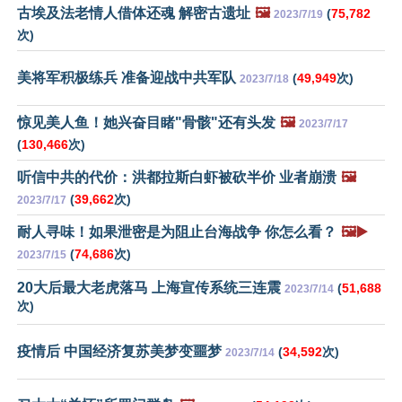
古埃及法老情人借体还魂 解密古遗址
🖼️
(
75,782
2023/7/19
次)
美将军积极练兵 准备迎战中共军队
(
49,949
次)
2023/7/18
惊见美人鱼！她兴奋目睹"骨骸"还有头发
🖼️
2023/7/17
(
130,466
次)
听信中共的代价：洪都拉斯白虾被砍半价 业者崩溃
🖼️
(
39,662
次)
2023/7/17
耐人寻味！如果泄密是为阻止台海战争 你怎么看？
🖼️▶️
(
74,686
次)
2023/7/15
20大后最大老虎落马 上海宣传系统三连震
(
51,688
2023/7/14
次)
疫情后 中国经济复苏美梦变噩梦
(
34,592
次)
2023/7/14