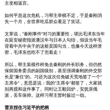
主变相逼宫。

如何平息这次危机，习帮主举棋不定，于是秦刚消
失一个月，全世界吃瓜群众看足了笑话。

文章说，”秦刚事件”对习的重要性，堪比毛泽东当年
在延安秘密指派潘汉年与日本人勾结，假设当年毛
背着中共中央干的这桩卖国勾当，也像今天这样泄
密，毛泽东也吃不了兜着走！

所以，帮主装模作样免去秦刚的外长职务，但仍然
保留国务委员的副国级别，甚至强调秦刚的外交部
长是”兼任”的。习还为这次任免破天荒地签了一个”
主席令”，意思是说：我的”主席令”都签了，大家就
别再搅和这件事了。同时让王毅回炉，安抚亲俄
派，丢车保帅。这样习帮主暂时躲过一劫。

普京捏住习近平的把柄