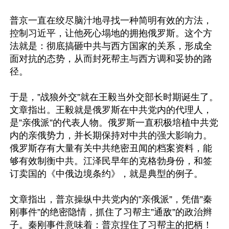
普京一直在绞尽脑汁地寻找一种简明有效的方法，
控制习近平，让他死心塌地的拥抱俄罗斯。这个方
法就是：彻底搞砸中共与西方国家的关系，形成全
面对抗的态势，从而封死帮主与西方调和妥协的路
径。

于是，”战狼外交”就在王毅当外交部长时期诞生了。
文章指出。王毅就是俄罗斯在中共党内的代理人，
是”亲俄派”的代表人物。俄罗斯一直积极培植中共党
内的亲俄势力，并长期保持对中共的强大影响力。
俄罗斯存有大量有关中共绝密丑闻的档案资料，能
够有效制衡中共。江泽民早年的克格勃身份，和签
订卖国的《中俄边境条约》，就是典型的例子。

文章指出，普京操纵中共党内的”亲俄派”，凭借”秦
刚事件”的绝密隐情，抓住了习帮主”通敌”的政治辫
子。秦刚事件意味着：普京捏住了习帮主的把柄！
