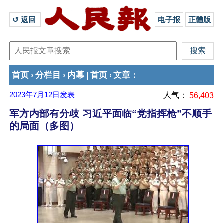
↺ 返回 
电子报
正體版
首页
分栏目
内幕
首页
文章
›
›
|
›
：
2023年7月12日
发表
人气：
56,403
军方内部有分歧 习近平面临“党指挥枪”不顺手
的局面（多图）