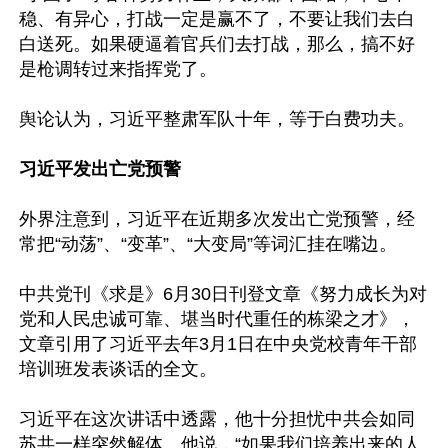
稳、有异心，打战一定是赢不了，不要让我们去白
白送死。如果硬逼着官兵们去打战，那么，搞不好
是枪调转过来指挥党了。

舆论认为，习近平整肃军队十年，等于白费功夫。

习近平发出亡党预警
外界注意到，习近平在近期多次发出亡党预警，经
常把“动荡”、“变革”、“大变局”等词汇挂在嘴边。

中共党刊《求是》6月30日刊登文章《努力成长为对
党和人民忠诚可靠、堪当时代重任的栋梁之才》，
文章引用了习近平去年3月1日在中央党校青年干部
培训班发表谈话的全文。

习近平在这次讲话中透露，他十分担忧中共会如同
苏共一样突然解体。他说，“如果我们培养出来的人