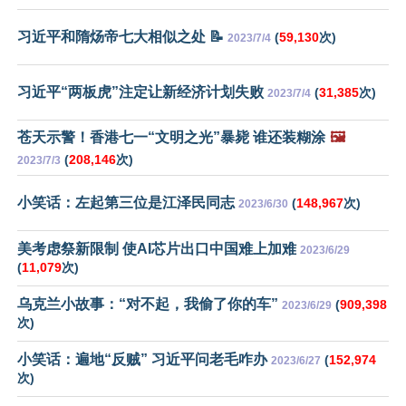
习近平和隋炀帝七大相似之处 📝
(
59,130
次)
2023/7/4
习近平“两板虎”注定让新经济计划失败
(
31,385
次)
2023/7/4
苍天示警！香港七一“文明之光”暴毙 谁还装糊涂
🖼️
(
208,146
次)
2023/7/3
小笑话：左起第三位是江泽民同志
(
148,967
次)
2023/6/30
美考虑祭新限制 使AI芯片出口中国难上加难
2023/6/29
(
11,079
次)
乌克兰小故事：“对不起，我偷了你的车”
(
909,398
2023/6/29
次)
小笑话：遍地“反贼” 习近平问老毛咋办
(
152,974
2023/6/27
次)