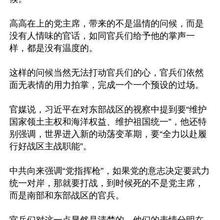
高高在上的党主席，带来的不是温情的问候，而是
没有人情味的官话，如同官兵们给予他的掌声一
样，都是没有温度的。

这样的问候当然无法打动官兵们的心，官兵们依然
面无表情的用力拍掌，完成一个一个预设的过场。

官媒说，习近平在对东部战区的视察中提到要“维护
国家领土主权和海洋权益、维护祖国统一”，他还特
别强调，世界进入新的动荡变革期，要“全力以赴履
行好战区主战职能”。

中共向来强调“党指挥枪”，如果党的意志决定要武力
统一对岸，那就要打战，到时候死的不是党主席，
而是南部和东部战区的官兵。 
