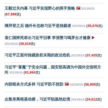
王毅过关内幕 习近平实现野心的两手策略
🖼️
2023/9/18
(
67,589
次)
继拜登之后 德外长也称习近平是独裁者
(
35,076
次)
2023/9/18
袁仁国猝死牵出习近平旧事 李强赞习喝茅台才健康
▶️
(
39,919
次)
2023/9/18
习近平正面对独裁政权末期的政治危机
(
37,425
次)
2023/9/18
习近平“著魔”于安全问题，国安部高调为中国外交指明方
向
(
61,664
次)
2023/9/18
内部暗杀方式多样 习近平防不胜防
🖼️
(
56,909
次)
2023/9/18
众叛亲离根基动摇，习近平陷孤绝处境
(
24,612
次)
2023/9/18