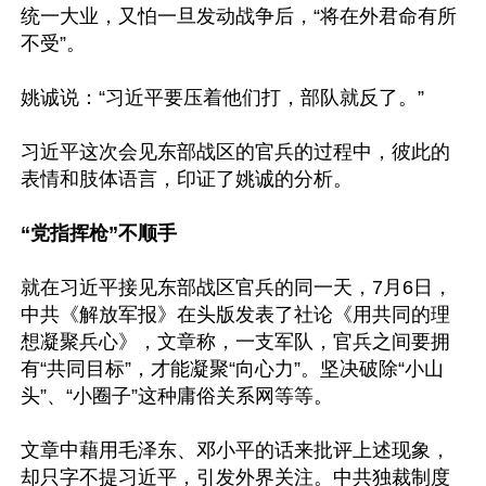
统一大业，又怕一旦发动战争后，“将在外君命有所
不受”。

姚诚说：“习近平要压着他们打，部队就反了。”

习近平这次会见东部战区的官兵的过程中，彼此的
表情和肢体语言，印证了姚诚的分析。

“党指挥枪”不顺手
就在习近平接见东部战区官兵的同一天，7月6日，
中共《解放军报》在头版发表了社论《用共同的理
想凝聚兵心》，文章称，一支军队，官兵之间要拥
有“共同目标”，才能凝聚“向心力”。坚决破除“小山
头”、“小圈子”这种庸俗关系网等等。

文章中藉用毛泽东、邓小平的话来批评上述现象，
却只字不提习近平，引发外界关注。中共独裁制度