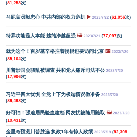
(
81,253
次)
马屁官员献忠心 中共内部的权力危机
▶️
(
61,056
次)
2023/7/22
特异功能是人本能 越纯净越超强
🖼️
(
77,097
次)
2023/7/21
就为这个！百岁基辛格拄着拐棍也要访问北京
🖼️
2023/7/20
(
85,104
次)
川普涉国会骚乱被调查 共和党人痛斥司法不公
2023/7/20
(
17,906
次)
习近平四大忧惧 全党上下为极端情况做准备
2023/7/20
(
89,498
次)
好可怕！强迫居民验血建档 网友忧被随用随取
🖼️
2023/7/20
(
19,431
次)
金里奇预测川普胜选 执政1年有惊人政绩
(
92,308
2023/7/19