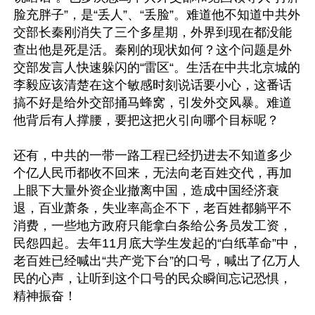
脸充胖子”，是“丢人”、“丢脸”。难道他不知道中共外
交部长秦刚消失了三个多星期，外界到现在都没能
查出他是死是活。秦刚的现状如何？这个问题是外
交部发言人快速躲闪的“雷区“。生活在中共北京城的
李毅应该清楚在这个敏感时刻说话要小心，这番话
搞不好是给外交部捅马蜂窝，引发外交风暴。难道
他背后有人撑腰，要把这把火引向哪个目标呢？

还有，中共的一带一路工程已经扔进去不知道多少
个亿人民币都收不回来，无法向老百姓交代，再加
上眼下大量外资企业撤离中国，造成中国经济衰
退，百业萧条，失业率高企不下，老百姓都躺平不
消费，一些地方政府只能拿白条给公务员发工资，
民怨四起。去年11月底大学生发起的“白纸革命”中，
老百姓已经喊出“共产党下台”的口号，喊出了亿万人
民的心声，让听到这个口号的民众瞬间忘记恐惧，
精神振奋！
