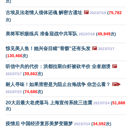
次)
古埃及法老情人借体还魂 解密古遗址
🖼️
(
75,782
2023/7/19
次)
美将军积极练兵 准备迎战中共军队
(
49,949
次)
2023/7/18
惊见美人鱼！她兴奋目睹"骨骸"还有头发
🖼️
2023/7/17
(
130,466
次)
听信中共的代价：洪都拉斯白虾被砍半价 业者崩溃
🖼️
(
39,662
次)
2023/7/17
耐人寻味！如果泄密是为阻止台海战争 你怎么看？
🖼️▶️
(
74,686
次)
2023/7/15
20大后最大老虎落马 上海宣传系统三连震
(
51,688
2023/7/14
次)
疫情后 中国经济复苏美梦变噩梦
(
34,592
次)
2023/7/14