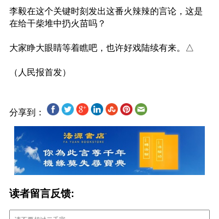
李毅在这个关键时刻发出这番火辣辣的言论，这是
在给干柴堆中扔火苗吗？

大家睁大眼睛等着瞧吧，也许好戏陆续有来。△

分享到：
读者留言反馈: