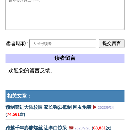
读者暱称:
读者留言
欢迎您的留言反馈。
相关文章：
预制菜进大陆校园 家长强烈抵制 网友炮轰
▶️
2023/9/24
(
74,561
次)
跨越千年膨胀螺丝 让李白惊呆
🖼️
(
68,831
次)
2023/9/20