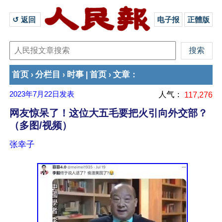
↺ 返回 
电子报
正體版
首页
分栏目
时事
首页
文章
›
›
|
›
：
2023年7月22日
发表
人气：
117,276
网友惊呆了！这位大五毛要把火引向外交部？
（多图/视频）
张幸子