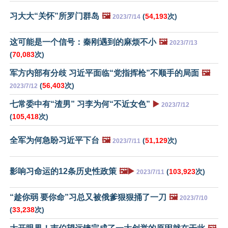
习大大“关怀”所罗门群岛
🖼️
(
54,193
次)
2023/7/14
这可能是一个信号：秦刚遇到的麻烦不小
🖼️
2023/7/13
(
70,083
次)
军方内部有分歧 习近平面临“党指挥枪”不顺手的局面
🖼️
(
56,403
次)
2023/7/12
七常委中有“渣男” 习李为何“不近女色”
▶️
2023/7/12
(
105,418
次)
全军为何急盼习近平下台
🖼️
(
51,129
次)
2023/7/11
影响习命运的12条历史性政策
🖼️▶️
(
103,923
次)
2023/7/11
“趁你弱 要你命”习总又被俄爹狠狠捅了一刀
🖼️
2023/7/10
(
33,238
次)