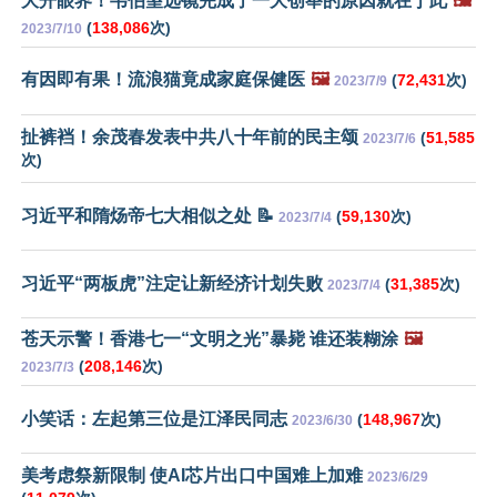
大开眼界！韦伯望远镜完成了一大创举的原因就在于此
🖼️
(
138,086
次)
2023/7/10
有因即有果！流浪猫竟成家庭保健医
🖼️
(
72,431
次)
2023/7/9
扯裤裆！余茂春发表中共八十年前的民主颂
(
51,585
2023/7/6
次)
习近平和隋炀帝七大相似之处 📝
(
59,130
次)
2023/7/4
习近平“两板虎”注定让新经济计划失败
(
31,385
次)
2023/7/4
苍天示警！香港七一“文明之光”暴毙 谁还装糊涂
🖼️
(
208,146
次)
2023/7/3
小笑话：左起第三位是江泽民同志
(
148,967
次)
2023/6/30
美考虑祭新限制 使AI芯片出口中国难上加难
2023/6/29