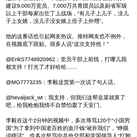
建议9,000万党员、7,000万共青团员以及副省军级
以上干部每家出壮丁上战场，“有儿子上儿子，没儿
子上女婿，没儿子没女婿上侄子上外甥”。

他的这番话也引起网友热议。推特网友也不例外，
在视频底下跟贴。很多人说“这次支持他！”

@ErikS7748920962：党员干部上前线，打哪儿我
都支持！打光了才好哈哈……

@MG7773235：李毅这货第一次说了句人话。

@hevaljack_wt：我支持，但我们这帮韭菜就算了
吧，给我枪炮我情不自禁怕轰了天安门。

李毅在这个2分钟的视频中，多次辱骂120个“小国穷
国”为了拿到中国老百姓的血汗钱“讹诈我们”，“睁眼
说瞎话”。也多次怒骂中共外交部和党国领导人“打肿