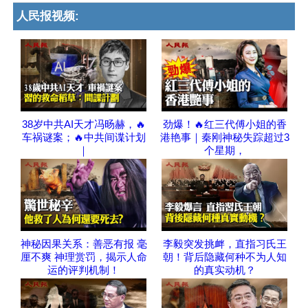
人民报视频:
38岁中共AI天才冯旸赫，🔥
劲爆！🔥红三代傅小姐的香
车祸谜案；🔥中共间谍计划
港艳事｜秦刚神秘失踪超过3
｜
个星期，
神秘因果关系：善恶有报 毫
李毅突发挑衅，直指习氏王
厘不爽 神理赏罚，揭示人命
朝！背后隐藏何种不为人知
运的评判机制！
的真实动机？