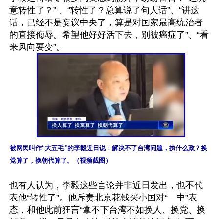
意转性了？” 、“转性了？总算说了句人话”、“讲这
话，已经不是妄议中央了，算是对国家最高统治者
的直接侮辱。希望他好好活下去，别被癌症了”、“看
被网民叫作“大五毛”的李毅近日说：解决不了台湾问题，执什么政？换
党算了，换朝代算了。（视频截图）
也有人认为，李毅这些言论并非近日发出，也不代
表他“转性了”。他斥责北京花钱买小国对“一中”表
态，和他此前狂言“拿不下台湾不如换人、换党、换