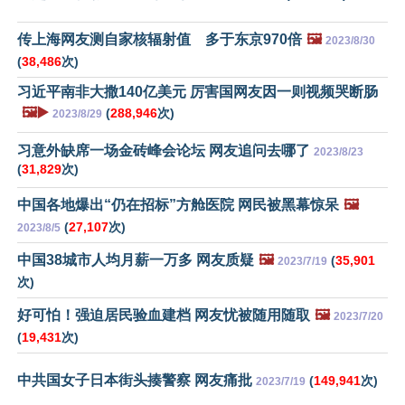
传上海网友测自家核辐射值 多于东京970倍
🖼️
2023/8/30
(
38,486
次)
习近平南非大撒140亿美元 厉害国网友因一则视频哭断肠
🖼️▶️
(
288,946
次)
2023/8/29
习意外缺席一场金砖峰会论坛 网友追问去哪了
2023/8/23
(
31,829
次)
中国各地爆出“仍在招标”方舱医院 网民被黑幕惊呆
🖼️
(
27,107
次)
2023/8/5
中国38城市人均月薪一万多 网友质疑
🖼️
(
35,901
2023/7/19
次)
好可怕！强迫居民验血建档 网友忧被随用随取
🖼️
2023/7/20
(
19,431
次)
中共国女子日本街头揍警察 网友痛批
(
149,941
次)
2023/7/19