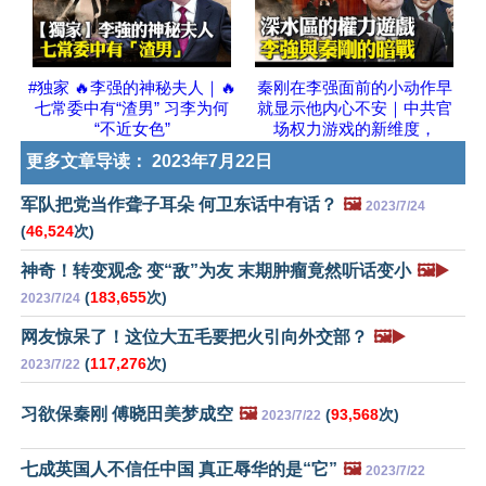
#独家 🔥李强的神秘夫人｜🔥
秦刚在李强面前的小动作早
七常委中有“渣男” 习李为何
就显示他内心不安｜中共官
“不近女色”
场权力游戏的新维度，
更多文章导读：
2023年7月22日
军队把党当作聋子耳朵 何卫东话中有话？
🖼️
2023/7/24
(
46,524
次)
神奇！转变观念 变“敌”为友 末期肿瘤竟然听话变小
🖼️▶️
(
183,655
次)
2023/7/24
网友惊呆了！这位大五毛要把火引向外交部？
🖼️▶️
(
117,276
次)
2023/7/22
习欲保秦刚 傅晓田美梦成空
🖼️
(
93,568
次)
2023/7/22
七成英国人不信任中国 真正辱华的是“它”
🖼️
2023/7/22