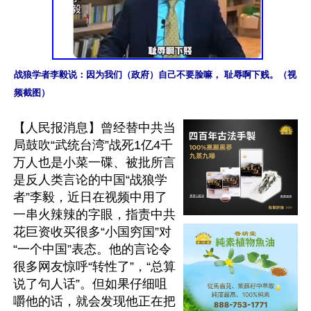
战狼学者李毅说：因为我们（政府）自己不要脸嘛， 耻辱啊下贱。（视
频截图）
【人民报消息】曾经替中共当
局鼓吹“武统台湾”战死1亿4千
万人也是小菜一碟、被批所言
是反人类言论的中国“战狼学
者”李毅，近日在视频中用了
一串火辣辣的字眼，指责中共
花巨资收买很多“小国穷国”对
“一个中国”表态。他的言论令
很多网友惊呼“转性了”，“总算
说了句人话”。但如果仔细咀
嚼他的话，就会发现他正在把