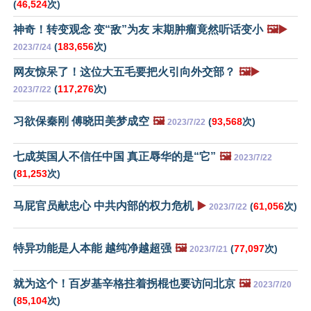
(
46,524
次)
神奇！转变观念 变“敌”为友 末期肿瘤竟然听话变小
🖼️▶️
(
183,656
次)
2023/7/24
网友惊呆了！这位大五毛要把火引向外交部？
🖼️▶️
(
117,276
次)
2023/7/22
习欲保秦刚 傅晓田美梦成空
🖼️
(
93,568
次)
2023/7/22
七成英国人不信任中国 真正辱华的是“它”
🖼️
2023/7/22
(
81,253
次)
马屁官员献忠心 中共内部的权力危机
▶️
(
61,056
次)
2023/7/22
特异功能是人本能 越纯净越超强
🖼️
(
77,097
次)
2023/7/21
就为这个！百岁基辛格拄着拐棍也要访问北京
🖼️
2023/7/20
(
85,104
次)