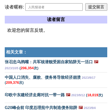
读者暱称:
读者留言
欢迎您的留言反馈。
相关文章：
张召忠乌鸦嘴：共军核潜舰受困自家陷阱无一活口
🖼️
(
206,354
次)
2023/10/5
中国人口消失、腐败、债务将导致经济崩溃
2023/9/17
(
209,376
次)
印欧中东建经济走廊对抗一带一路
🖼️
(
18,019
次)
2023/9/12
G20峰会前 印度总理批中共制造债务陷阱
🖼️
2023/9/4