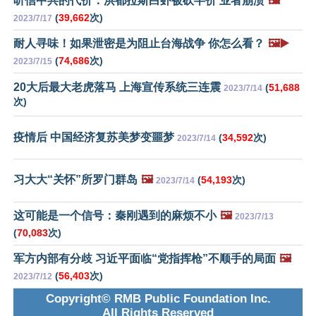
听信中共的代价：洪都拉斯白虾被砍半价 业者崩溃
🖼️
(
39,662
次)
2023/7/17
耐人寻味！如果泄密是为阻止台海战争 你怎么看？
🖼️▶️
(
74,686
次)
2023/7/15
20大后最大老虎落马 上海宣传系统三连震
(
51,688
2023/7/14
次)
疫情后 中国经济复苏美梦变噩梦
(
34,592
次)
2023/7/14
习大大“关怀”所罗门群岛
🖼️
(
54,193
次)
2023/7/14
这可能是一个信号：秦刚遇到的麻烦不小
🖼️
2023/7/13
(
70,083
次)
军方内部有分歧 习近平面临“党指挥枪”不顺手的局面
🖼️
(
56,403
次)
2023/7/12
Copyright© RMB Public Foundation Inc.
All Rights Reserved