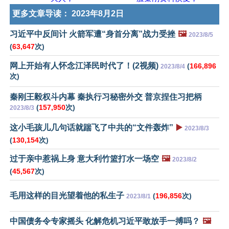
更多文章导读：
2023年8月2日
习近平中反间计 火箭军遭“身首分离”战力受挫
🖼️
2023/8/5
(
63,647
次)
网上开始有人怀念江泽民时代了！(2视频)
(
166,896
2023/8/4
次)
秦刚王毅权斗内幕 秦执行习秘密外交 普京捏住习把柄
(
157,950
次)
2023/8/3
这小毛孩儿几句话就踹飞了中共的“文件轰炸”
▶️
2023/8/3
(
130,154
次)
过于亲中惹祸上身 意大利竹篮打水一场空
🖼️
2023/8/2
(
45,567
次)
毛用这样的目光望着他的私生子
(
196,856
次)
2023/8/1
中国债务令专家摇头 化解危机习近平敢放手一搏吗？
🖼️