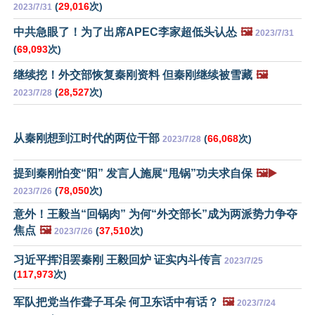
(
29,016
次)
2023/7/31
中共急眼了！为了出席APEC李家超低头认怂
🖼️
2023/7/31
(
69,093
次)
继续挖！外交部恢复秦刚资料 但秦刚继续被雪藏
🖼️
(
28,527
次)
2023/7/28
从秦刚想到江时代的两位干部
(
66,068
次)
2023/7/28
提到秦刚怕变“阳” 发言人施展“甩锅”功夫求自保
🖼️▶️
(
78,050
次)
2023/7/26
意外！王毅当“回锅肉” 为何“外交部长”成为两派势力争夺
焦点
🖼️
(
37,510
次)
2023/7/26
习近平挥泪罢秦刚 王毅回炉 证实内斗传言
2023/7/25
(
117,973
次)
军队把党当作聋子耳朵 何卫东话中有话？
🖼️
2023/7/24