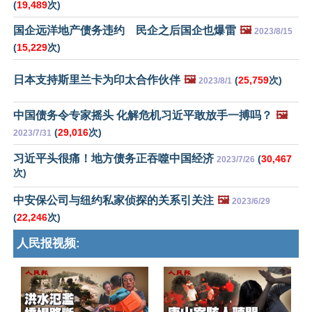
(
19,489
次)
国企远洋地产债务违约 民企之后国企也爆雷
🖼️
2023/8/15
(
15,229
次)
日本支持斯里兰卡为印太合作伙伴
🖼️
(
25,759
次)
2023/8/1
中国债务令专家摇头 化解危机习近平敢放手一搏吗？
🖼️
(
29,016
次)
2023/7/31
习近平头很痛！地方债务正吞噬中国经济
(
30,467
2023/7/26
次)
中安保公司与纽约私家侦探的关系引关注
🖼️
2023/6/29
(
22,246
次)
人民报视频: