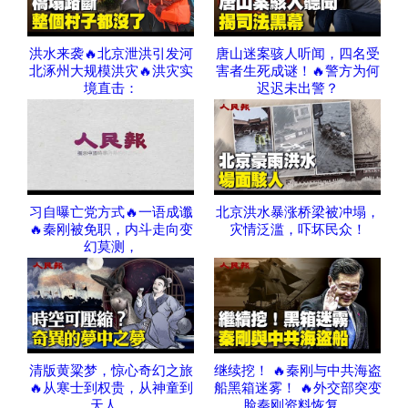
洪水来袭🔥北京泄洪引发河
唐山迷案骇人听闻，四名受
北涿州大规模洪灾🔥洪灾实
害者生死成谜！🔥警方为何
境直击：
迟迟未出警？
习自曝亡党方式🔥一语成谶
北京洪水暴涨桥梁被冲塌，
🔥秦刚被免职，内斗走向变
灾情泛滥，吓坏民众！
幻莫测，
清版黄粱梦，惊心奇幻之旅
继续挖！ 🔥秦刚与中共海盗
🔥从寒士到权贵，从神童到
船黑箱迷雾！ 🔥外交部突变
天人，
脸秦刚资料恢复，