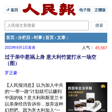
↺ 返回 
电子报
正體版
首页
分栏目
时事
首页
文章
›
›
|
›
：
2023年8月1日
发表
人气：
45,567
过于亲中惹祸上身 意大利竹篮打水一场空
（图）
罗正豪
【人民报消息】以为加入中共
的“一带一路”计划就可以赚到
中国的钱？意大利和斯里兰卡
以亲身经历告诉你，放弃这种
幻想吧。因为意大利加入“一