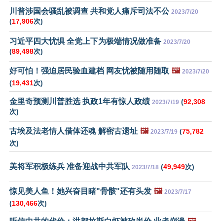
川普涉国会骚乱被调查 共和党人痛斥司法不公
2023/7/20
(
17,906
次)
习近平四大忧惧 全党上下为极端情况做准备
2023/7/20
(
89,498
次)
好可怕！强迫居民验血建档 网友忧被随用随取
🖼️
2023/7/20
(
19,431
次)
金里奇预测川普胜选 执政1年有惊人政绩
(
92,308
2023/7/19
次)
古埃及法老情人借体还魂 解密古遗址
🖼️
(
75,782
2023/7/19
次)
美将军积极练兵 准备迎战中共军队
(
49,949
次)
2023/7/18
惊见美人鱼！她兴奋目睹"骨骸"还有头发
🖼️
2023/7/17
(
130,466
次)