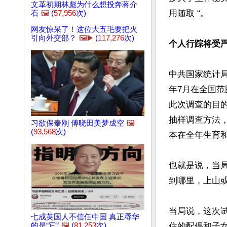
文革初期林彪为什么想投奔蒋介
用随取 “。

石
🖼️
(
57,956
次)
网友惊呆了！这位大五毛要把火
引向外交部？
🖼️▶️
(
117,276
次)
个人行踪将受
中共国家统计局
年7月在全国
此次调查的目
抽样调查方法
习欲保秦刚 傅晓田美梦成空
🖼️
(
93,568
次)
本在全年生育和
也就是说，当局
到哪里，上山或
当局说，这次试
七成英国人不信任中国 真正辱华
的是“它”
🖼️
(
81,253
次)
住的配偶和子女