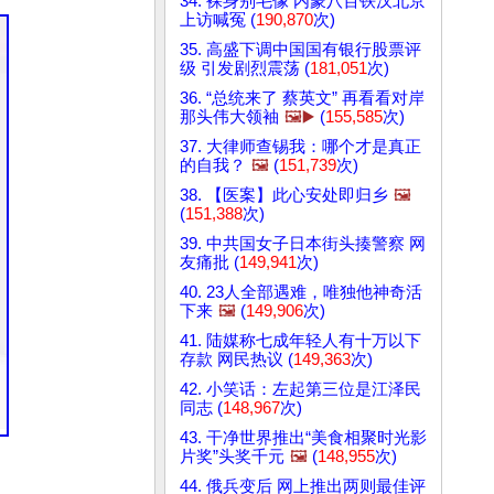
34. 裸身别毛像 内蒙八百铁汉北京
上访喊冤 (
190,870
次)
35. 高盛下调中国国有银行股票评
级 引发剧烈震荡 (
181,051
次)
36. “总统来了 蔡英文” 再看看对岸
那头伟大领袖
🖼️▶️
(
155,585
次)
37. 大律师查锡我：哪个才是真正
的自我？
🖼️
(
151,739
次)
38. 【医案】此心安处即归乡
🖼️
(
151,388
次)
39. 中共国女子日本街头揍警察 网
友痛批 (
149,941
次)
40. 23人全部遇难，唯独他神奇活
下来
🖼️
(
149,906
次)
41. 陆媒称七成年轻人有十万以下
存款 网民热议 (
149,363
次)
42. 小笑话：左起第三位是江泽民
同志 (
148,967
次)
43. 干净世界推出“美食相聚时光影
片奖”头奖千元
🖼️
(
148,955
次)
44. 俄兵变后 网上推出两则最佳评