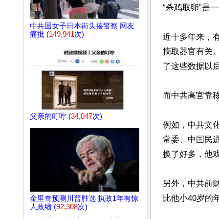
“杀鸡取卵”是
中共国女子日本街头揍警察 网友
痛批 (
149,941
次)
近十多年来，
摘取器官有关
了这些数据以后
而中共高官靠
父亲的叮咛 (
34,047
次)
例如，中共文
常委、中国民
换了好多，他戏
另外，中共前财
比他小40岁的
金里奇预测川普胜选 执政1年有惊
人政绩 (
92,308
次)