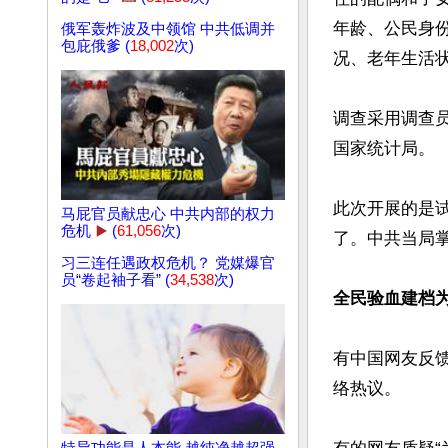
年龄、公民身
俄军轰炸波及中领馆 中共低调并
包庇俄爹 (
18,002
次)
况、老年生活状
调查采用调查
国家统计局。

此次开展的是
马屁官员献忠心 中共内部的权力
危机
▶️
(
61,056
次)
了。中共当局
习三连任遇政权危机？ 党媒爆官
员“卷起袖子看” (
34,538
次)
全民验血建档
有中国网友反
络热议。
