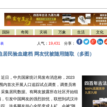
国际
奇闻
灾祸
万象
生活
文化
人气：
19,431
分享：
发表
迫居民验血建档 网友忧被随用随取（多图）
近日，中共国家统计局发布消息称，2023
范围内首次开展人口追踪试点调查，调查员将
，采集居民数据。有网友披露所在社区开始组
档，引发中国网友的强烈担忧，联想到武汉许
失踪，许多网友担心全民变成人矿，会被”随