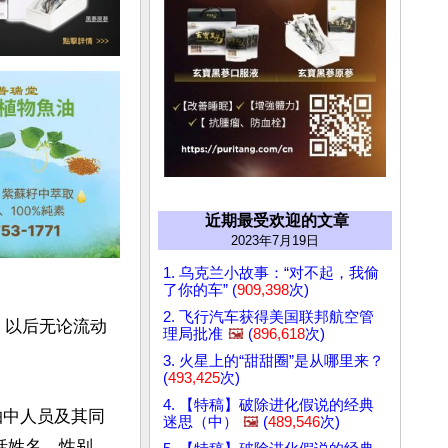
近期最受欢迎的文章
2023年7月19日
1. 乌克兰小故事：“对不起，我偷
了你的车” (
909,398
次)
2. 飞行汽车获得美国联邦航空管
）以后无论流动
理局批准
🖼️
(
896,618
次)
3. 火星上的“甜甜圈”是从哪里来？
(
493,425
次)
4. 【特稿】破除进化假说的经典
抽中人员及其同
迷思（中）
🖼️
(
489,546
次)
括姓名、性别、