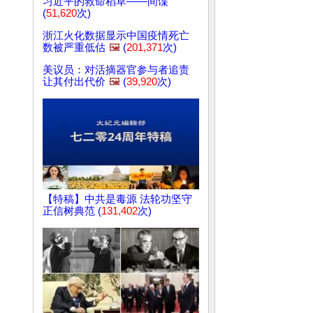
习近平的救命稻草——间谍
(
51,620
次)
浙江火化数据显示中国疫情死亡
数被严重低估
🖼️
(
201,371
次)
美议员：对活摘器官参与者追责
让其付出代价
🖼️
(
39,920
次)
【特稿】中共是毒源 法轮功坚守
正信树典范 (
131,402
次)