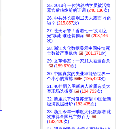
25. 2019年一位法轮功学员被活摘
器官后临终前的证词 (
240,136
次)
26. 中共外长秦刚12天未露面 咋的
啦？ (
215,857
次)
27. 苍天示警！香港七一“文明之
光”暴毙 谁还装糊涂
🖼️
(
208,146
次)
28. 浙江火化数据显示中国疫情死
亡数被严重低估
🖼️
(
201,371
次)
29. 文革惨案：一家11人被逼自杀
🖼️
(
199,670
次)
30. 中国真实的失业率能给世界一
个小小的震撼
🖼️▶️
(
195,420
次)
31. 40佳丽入围新唐人首届选美大
赛现场选拔赛
🖼️
(
194,793
次)
32. 断崖式下滑复苏无望 中国最新
经济数据出炉 (
193,435
次)
33. 浙江今年一季度火化数激增 此
次推算全国死亡数百万
🖼️
(
192,420
次)