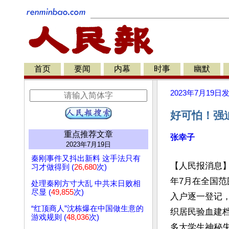
首页
要闻
内幕
时事
幽默
2023年7月19日
好可怕！强
重点推荐文章
张幸子
2023年7月19日
秦刚事件又抖出新料 这手法只有
【人民报消息】
习才做得到 (
26,680
次)
年7月在全国
处理秦刚方寸大乱 中共末日败相
尽显 (
49,855
次)
入户逐一登记
“红顶商人”沈栋爆在中国做生意的
织居民验血建
游戏规则 (
48,036
次)
多大学生神秘