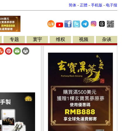
简体
-
正體
-
手机版
-
电子报
专题
寰宇
维权
视频
杂谈