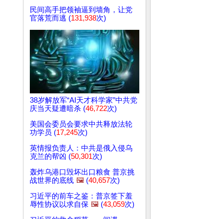
民间高手把领袖逼到墙角，让党
官落荒而逃 (
131,938
次)
38岁解放军“AI天才科学家”中共党
庆当天疑遭暗杀 (
46,722
次)
美国会委员会要求中共释放法轮
功学员 (
17,245
次)
英情报负责人：中共是俄入侵乌
克兰的帮凶 (
50,301
次)
轰炸乌港口毁坏出口粮食 普京挑
战世界的底线
🖼️
(
40,657
次)
习近平的前车之鉴：普京签下羞
辱性协议以求自保
🖼️
(
43,059
次)