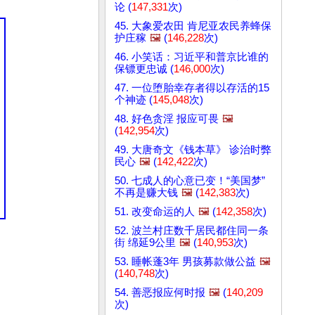
论 (
147,331
次)
45. 大象爱农田 肯尼亚农民养蜂保
护庄稼
🖼️
(
146,228
次)
46. 小笑话：习近平和普京比谁的
保镖更忠诚 (
146,000
次)
47. 一位堕胎幸存者得以存活的15
个神迹 (
145,048
次)
48. 好色贪淫 报应可畏
🖼️
(
142,954
次)
49. 大唐奇文《钱本草》 诊治时弊
民心
🖼️
(
142,422
次)
50. 七成人的心意已变！“美国梦”
不再是赚大钱
🖼️
(
142,383
次)
51. 改变命运的人
🖼️
(
142,358
次)
52. 波兰村庄数千居民都住同一条
街 绵延9公里
🖼️
(
140,953
次)
53. 睡帐蓬3年 男孩募款做公益
🖼️
(
140,748
次)
54. 善恶报应何时报
🖼️
(
140,209
次)