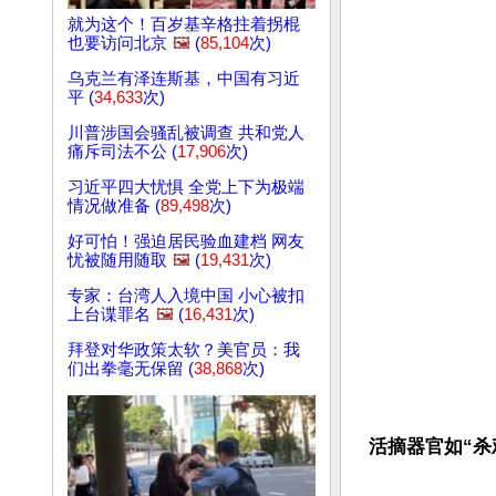
就为这个！百岁基辛格拄着拐棍
也要访问北京
🖼️
(
85,104
次)
乌克兰有泽连斯基，中国有习近
平 (
34,633
次)
川普涉国会骚乱被调查 共和党人
痛斥司法不公 (
17,906
次)
习近平四大忧惧 全党上下为极端
情况做准备 (
89,498
次)
好可怕！强迫居民验血建档 网友
忧被随用随取
🖼️
(
19,431
次)
专家：台湾人入境中国 小心被扣
上台谍罪名
🖼️
(
16,431
次)
拜登对华政策太软？美官员：我
们出拳毫无保留 (
38,868
次)
活摘器官如“杀