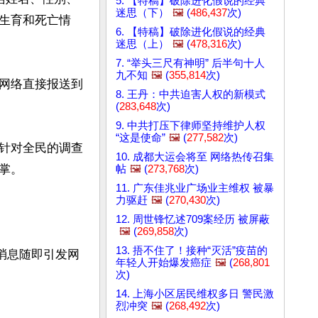
5. 【特稿】破除进化假说的经典
迷思（下）
🖼️
(
486,437
次)
生育和死亡情
6. 【特稿】破除进化假说的经典
迷思（上）
🖼️
(
478,316
次)
7. “举头三尺有神明” 后半句十人
九不知
🖼️
(
355,814
次)
网络直接报送到
8. 王丹：中共迫害人权的新模式
(
283,648
次)
9. 中共打压下律师坚持维护人权
“这是使命”
🖼️
(
277,582
次)
针对全民的调查
10. 成都大运会将至 网络热传召集
。

帖
🖼️
(
273,768
次)
11. 广东佳兆业广场业主维权 被暴
力驱赶
🖼️
(
270,430
次)
12. 周世锋忆述709案经历 被屏蔽
🖼️
(
269,858
次)
13. 捂不住了！接种“灭活”疫苗的
消息随即引发网
年轻人开始爆发癌症
🖼️
(
268,801
次)
14. 上海小区居民维权多日 警民激
烈冲突
🖼️
(
268,492
次)