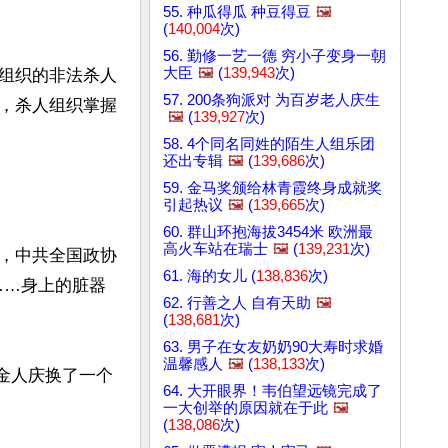
55. 种瓜得瓜 种豆得豆
🖼️
(
140,004
次)
56. 勤修一艺一德 穷小子变身一朝
大臣
🖼️
(
139,943
次)
组织的非法杀人
57. 200条狗派对 为百岁老人庆生
，杀人组织掌握
🖼️
(
139,927
次)
58. 4个同名同姓的陌生人组乐团
还出专辑
🖼️
(
139,686
次)
59. 金马奖颁给林青霞终身成就奖
引起热议
🖼️
(
139,665
次)
60. 群山环抱海拔3454米 欧洲最
高火车站在瑞士
🖼️
(
139,231
次)
，中共全国政协
61. 海的女儿 (
138,836
次)
……身上的脏器
62. 行善之人 自有天助
🖼️
(
138,681
次)
63. 男子在女友奶奶90大寿时求婚
温馨感人
🖼️
(
138,133
次)
，金人庆换了一个
64. 大开眼界！韦伯望远镜完成了
一大创举的原因就在于此
🖼️
(
138,086
次)