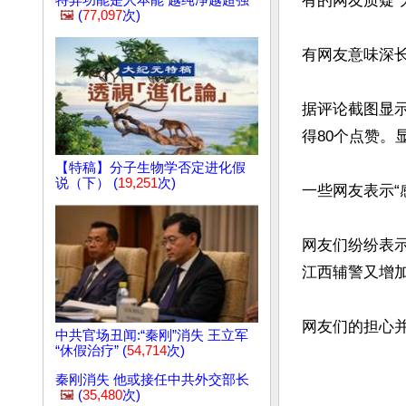
有的网友质疑“
特异功能是人本能 越纯净越超强
🖼️
(
77,097
次)
有网友意味深长
据评论截图显示
得80个点赞。
【特稿】分子生物学否定进化假
说（下） (
19,251
次)
一些网友表示“
网友们纷纷表示
江西辅警又增加
网友们的担心并
中共官场丑闻:“秦刚”消失 王立军
“休假治疗” (
54,714
次)
秦刚消失 他或接任中共外交部长
🖼️
(
35,480
次)