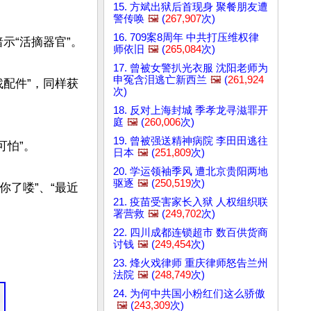
15. 方斌出狱后首现身 聚餐朋友遭
警传唤
🖼️
(
267,907
次)
16. 709案8周年 中共打压维权律
“活摘器官”。

师依旧
🖼️
(
265,084
次)
17. 曾被女警扒光衣服 沈阳老师为
申冤含泪逃亡新西兰
🖼️
(
261,924
找配件”，同样获
次)
18. 反对上海封城 季孝龙寻滋罪开
庭
🖼️
(
260,006
次)
19. 曾被强送精神病院 李田田逃往
怕”。

日本
🖼️
(
251,809
次)
20. 学运领袖季风 遭北京贵阳两地
驱逐
🖼️
(
250,519
次)
你了喽”、“最近
21. 疫苗受害家长入狱 人权组织联
署营救
🖼️
(
249,702
次)
22. 四川成都连锁超市 数百供货商
讨钱
🖼️
(
249,454
次)
23. 烽火戏律师 重庆律师怒告兰州
法院
🖼️
(
248,749
次)
24. 为何中共国小粉红们这么骄傲
🖼️
(
243,309
次)