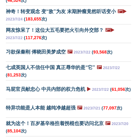
(
46,524
次)
神奇！转变观念 变“敌”为友 末期肿瘤竟然听话变小
🖼️▶️
(
183,655
次)
2023/7/24
网友惊呆了！这位大五毛要把火引向外交部？
🖼️▶️
(
117,276
次)
2023/7/22
习欲保秦刚 傅晓田美梦成空
🖼️
(
93,568
次)
2023/7/22
七成英国人不信任中国 真正辱华的是“它”
🖼️
2023/7/22
(
81,253
次)
马屁官员献忠心 中共内部的权力危机
▶️
(
61,056
次)
2023/7/22
特异功能是人本能 越纯净越超强
🖼️
(
77,097
次)
2023/7/21
就为这个！百岁基辛格拄着拐棍也要访问北京
🖼️
2023/7/20
(
85,104
次)