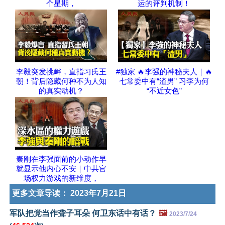
个星期，
运的评判机制！
李毅突发挑衅，直指习氏王
#独家 🔥李强的神秘夫人｜🔥
朝！背后隐藏何种不为人知
七常委中有“渣男” 习李为何
的真实动机？
“不近女色”
秦刚在李强面前的小动作早
就显示他内心不安｜中共官
场权力游戏的新维度，
更多文章导读：
2023年7月21日
军队把党当作聋子耳朵 何卫东话中有话？
🖼️
2023/7/24