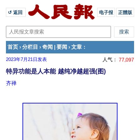
↺ 返回 
电子报
正體版
首页
分栏目
奇闻
要闻
文章
›
›
|
›
：
2023年7月21日
发表
人气：
77,097
特异功能是人本能 越纯净越超强(图)
齐禅