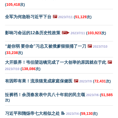
(
105,418
次)
全军为何急盼习近平下台
🖼️
(
51,129
次)
2023/7/11
影响习命运的12条历史性政策
🖼️▶️
(
103,923
次)
2023/7/11
“趁你弱 要你命”习总又被俄爹狠狠捅了一刀
🖼️
2023/7/10
(
33,238
次)
大开眼界！韦伯望远镜完成了一大创举的原因就在于此
🖼️
(
138,086
次)
2023/7/10
有因即有果！流浪猫竟成家庭保健医
🖼️
(
72,431
次)
2023/7/9
扯裤裆！余茂春发表中共八十年前的民主颂
(
51,585
2023/7/6
次)
习近平和隋炀帝七大相似之处 📝
(
59,130
次)
2023/7/4