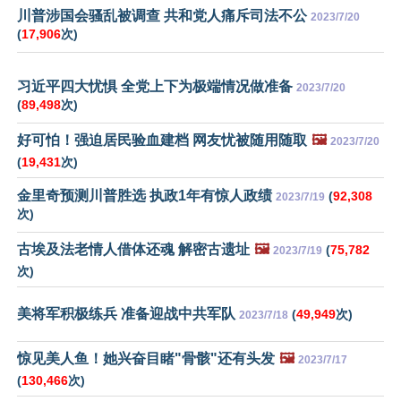
川普涉国会骚乱被调查 共和党人痛斥司法不公
2023/7/20
(
17,906
次)
习近平四大忧惧 全党上下为极端情况做准备
2023/7/20
(
89,498
次)
好可怕！强迫居民验血建档 网友忧被随用随取
🖼️
2023/7/20
(
19,431
次)
金里奇预测川普胜选 执政1年有惊人政绩
(
92,308
2023/7/19
次)
古埃及法老情人借体还魂 解密古遗址
🖼️
(
75,782
2023/7/19
次)
美将军积极练兵 准备迎战中共军队
(
49,949
次)
2023/7/18
惊见美人鱼！她兴奋目睹"骨骸"还有头发
🖼️
2023/7/17
(
130,466
次)