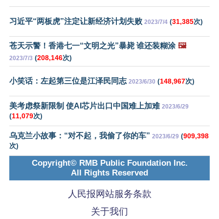
习近平“两板虎”注定让新经济计划失败
(
31,385
次)
2023/7/4
苍天示警！香港七一“文明之光”暴毙 谁还装糊涂
🖼️
(
208,146
次)
2023/7/3
小笑话：左起第三位是江泽民同志
(
148,967
次)
2023/6/30
美考虑祭新限制 使AI芯片出口中国难上加难
2023/6/29
(
11,079
次)
乌克兰小故事：“对不起，我偷了你的车”
(
909,398
2023/6/29
次)
Copyright© RMB Public Foundation Inc.
All Rights Reserved
人民报网站服务条款
关于我们