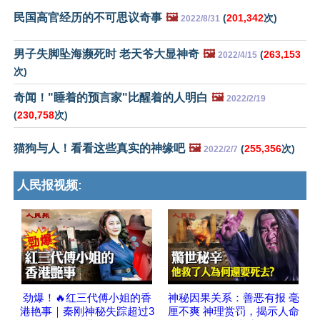
民国高官经历的不可思议奇事
🖼️
(
201,342
次)
2022/8/31
男子失脚坠海濒死时 老天爷大显神奇
🖼️
(
263,153
2022/4/15
次)
奇闻！"睡着的预言家"比醒着的人明白
🖼️
2022/2/19
(
230,758
次)
猫狗与人！看看这些真实的神缘吧
🖼️
(
255,356
次)
2022/2/7
人民报视频:
劲爆！🔥红三代傅小姐的香
神秘因果关系：善恶有报 毫
港艳事｜秦刚神秘失踪超过3
厘不爽 神理赏罚，揭示人命