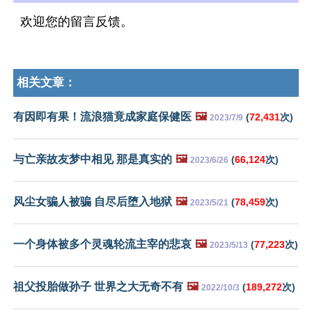
欢迎您的留言反馈。
相关文章：
有因即有果！流浪猫竟成家庭保健医
🖼️
(
72,431
次)
2023/7/9
与亡亲故友梦中相见 那是真实的
🖼️
(
66,124
次)
2023/6/26
风尘女骗人被骗 自尽后堕入地狱
🖼️
(
78,459
次)
2023/5/21
一个身体被多个灵魂轮流主宰的悲哀
🖼️
(
77,223
次)
2023/5/13
祖父投胎做孙子 世界之大无奇不有
🖼️
(
189,272
次)
2022/10/3