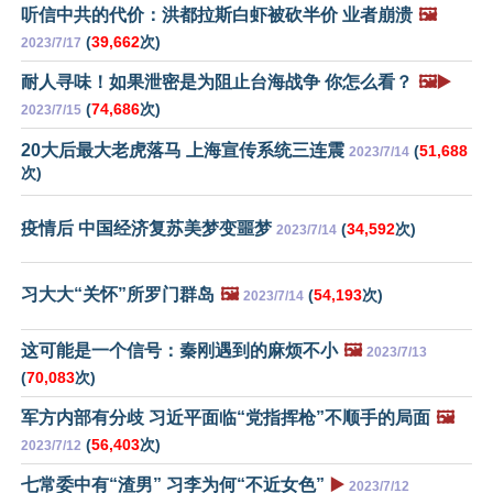
听信中共的代价：洪都拉斯白虾被砍半价 业者崩溃
🖼️
(
39,662
次)
2023/7/17
耐人寻味！如果泄密是为阻止台海战争 你怎么看？
🖼️▶️
(
74,686
次)
2023/7/15
20大后最大老虎落马 上海宣传系统三连震
(
51,688
2023/7/14
次)
疫情后 中国经济复苏美梦变噩梦
(
34,592
次)
2023/7/14
习大大“关怀”所罗门群岛
🖼️
(
54,193
次)
2023/7/14
这可能是一个信号：秦刚遇到的麻烦不小
🖼️
2023/7/13
(
70,083
次)
军方内部有分歧 习近平面临“党指挥枪”不顺手的局面
🖼️
(
56,403
次)
2023/7/12
七常委中有“渣男” 习李为何“不近女色”
▶️
2023/7/12