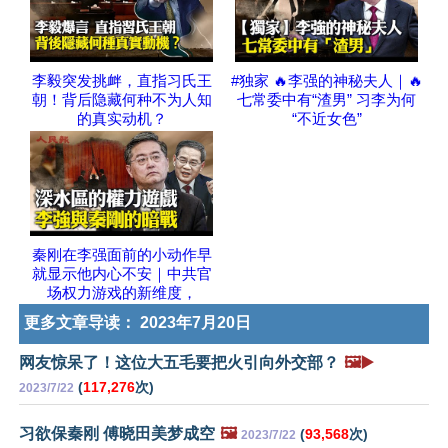
李毅突发挑衅，直指习氏王
#独家 🔥李强的神秘夫人｜🔥
朝！背后隐藏何种不为人知
七常委中有“渣男” 习李为何
的真实动机？
“不近女色”
秦刚在李强面前的小动作早
就显示他内心不安｜中共官
场权力游戏的新维度，
更多文章导读：
2023年7月20日
网友惊呆了！这位大五毛要把火引向外交部？
🖼️▶️
(
117,276
次)
2023/7/22
习欲保秦刚 傅晓田美梦成空
🖼️
(
93,568
次)
2023/7/22