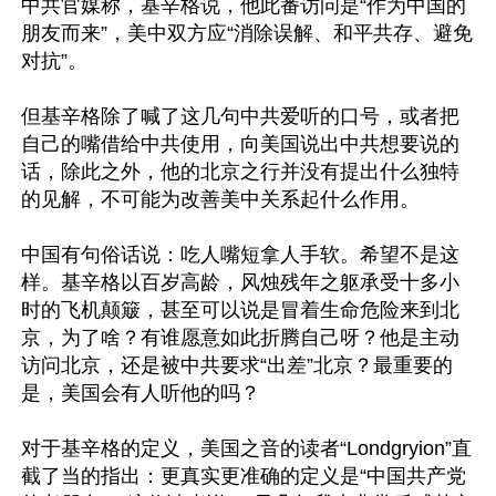
中共官媒称，基辛格说，他此番访问是“作为中国的
朋友而来”，美中双方应“消除误解、和平共存、避免
对抗”。

但基辛格除了喊了这几句中共爱听的口号，或者把
自己的嘴借给中共使用，向美国说出中共想要说的
话，除此之外，他的北京之行并没有提出什么独特
的见解，不可能为改善美中关系起什么作用。

中国有句俗话说：吃人嘴短拿人手软。希望不是这
样。基辛格以百岁高龄，风烛残年之躯承受十多小
时的飞机颠簸，甚至可以说是冒着生命危险来到北
京，为了啥？有谁愿意如此折腾自己呀？他是主动
访问北京，还是被中共要求“出差”北京？最重要的
是，美国会有人听他的吗？

对于基辛格的定义，美国之音的读者“Londgryion”直
截了当的指出：更真实更准确的定义是“中国共产党