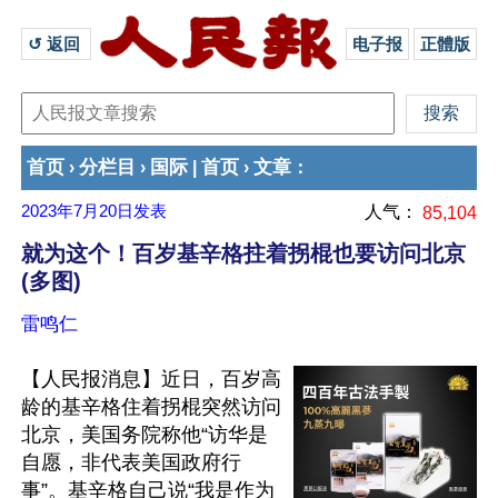
↺ 返回 
电子报
正體版
首页
分栏目
国际
首页
文章
›
›
|
›
：
2023年7月20日
发表
人气：
85,104
就为这个！百岁基辛格拄着拐棍也要访问北京
(多图)
雷鸣仁
【人民报消息】近日，百岁高
龄的基辛格住着拐棍突然访问
北京，美国务院称他“访华是
自愿，非代表美国政府行
事”。基辛格自己说“我是作为