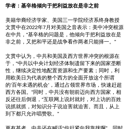
学者：基辛格倾向于把利益放在是非之前
美籍华裔经济学家、美国三一学院经济系终身教授
文贯中在2022年7月对美国之音表示：美中冲突根源
在中共，“基辛格的问题是，他倾向于把利益放在是
非之前，又把和平还是战争看作两者只能择一。”

文贯中认为，中共和美国及西方世界冲突的根源在
于，“中共以中央计划经济体制遗留下来的国家垄断
性，继续决定性地配置资源和生产要素；同时，利
用欧美日为代表的整个西方的全面开放这个所谓
的‘百年未遇的机会’，通过占领世界市场，快速赶超
西方各国。”同时，中共没有朝前迈向西方国家，相
反还往后倒退，“互联网上说封就封，对上访的百姓
说抓就抓，对知识分子说迫害就迫害。而且，从上
到下都只允许唱赞歌。” 

更有甚者，中共还在喊话“你赶紧向我靠拢啊”，同时