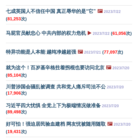
七成英国人不信任中国 真正辱华的是“它”
🖼️
2023/7/22
(
81,253
次)
马屁官员献忠心 中共内部的权力危机
▶️
(
61,056
次)
2023/7/22
特异功能是人本能 越纯净越超强
🖼️
(
77,097
次)
2023/7/21
就为这个！百岁基辛格拄着拐棍也要访问北京
🖼️
2023/7/20
(
85,104
次)
川普涉国会骚乱被调查 共和党人痛斥司法不公
2023/7/20
(
17,906
次)
习近平四大忧惧 全党上下为极端情况做准备
2023/7/20
(
89,498
次)
好可怕！强迫居民验血建档 网友忧被随用随取
🖼️
2023/7/20
(
19,431
次)