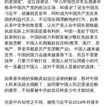
的老朋友”。这位读者说：“早几年我也非常反感基辛
格亲中国共产党的政治立场，90多岁了还去中国见
习近平，就像朝贡皇帝，同时成为中国共产党在美
国的利益代言人。不过现在我理解他的行为，如果
从美中竞争的角度看，让共产党人在中国长期独裁
执政实际上对美国是最有利的，中国一直处于现代
奴隶制社会，中国的权力和财富被少数红色奴隶主
家族垄断，中国人长期被奴役压榨(教育、医疗、房
地产、养老等都是共产党垄断产业)，中国人越来越
贫穷，中国的国力会越来越衰落下去，而且不需要
战争，只要习不敢打仗，美国人就可以用最小的代
价一直赢过中国人，这对于美国人是最好的选择。”

如果基辛格的策略真如这位读者的解读，那对中国
人民来说就太残酷了，如同要中国人民忍受凌迟般
的痛苦，不知要被中共奴役压榨多少年才能结束。

但是中共却求之不得。难怪习近平在2019年对基辛