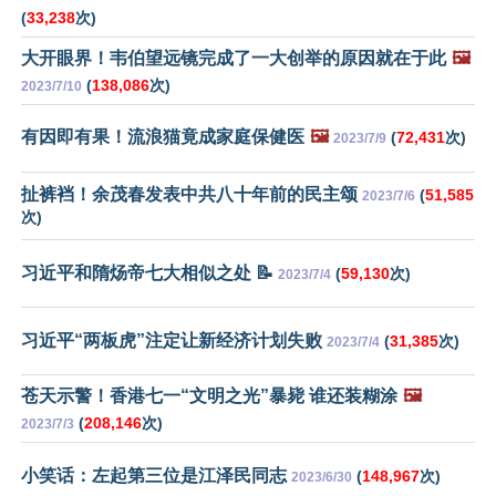
(
33,238
次)
大开眼界！韦伯望远镜完成了一大创举的原因就在于此
🖼️
(
138,086
次)
2023/7/10
有因即有果！流浪猫竟成家庭保健医
🖼️
(
72,431
次)
2023/7/9
扯裤裆！余茂春发表中共八十年前的民主颂
(
51,585
2023/7/6
次)
习近平和隋炀帝七大相似之处 📝
(
59,130
次)
2023/7/4
习近平“两板虎”注定让新经济计划失败
(
31,385
次)
2023/7/4
苍天示警！香港七一“文明之光”暴毙 谁还装糊涂
🖼️
(
208,146
次)
2023/7/3
小笑话：左起第三位是江泽民同志
(
148,967
次)
2023/6/30