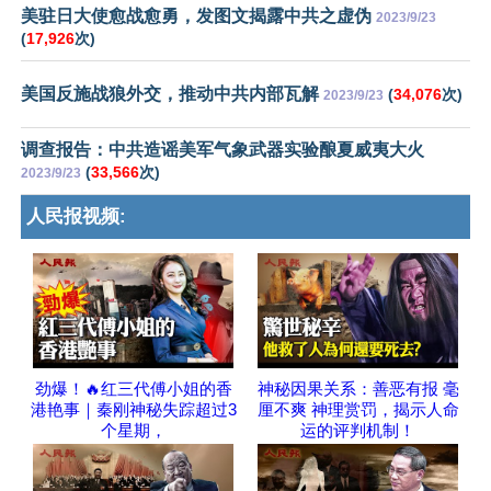
美驻日大使愈战愈勇，发图文揭露中共之虚伪
2023/9/23
(
17,926
次)
美国反施战狼外交，推动中共内部瓦解
(
34,076
次)
2023/9/23
调查报告：中共造谣美军气象武器实验酿夏威夷大火
(
33,566
次)
2023/9/23
人民报视频:
劲爆！🔥红三代傅小姐的香
神秘因果关系：善恶有报 毫
港艳事｜秦刚神秘失踪超过3
厘不爽 神理赏罚，揭示人命
个星期，
运的评判机制！