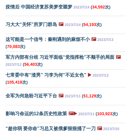
疫情后 中国经济复苏美梦变噩梦
(
34,592
次)
2023/7/14
习大大“关怀”所罗门群岛
🖼️
(
54,193
次)
2023/7/14
这可能是一个信号：秦刚遇到的麻烦不小
🖼️
2023/7/13
(
70,083
次)
军方内部有分歧 习近平面临“党指挥枪”不顺手的局面
🖼️
(
56,403
次)
2023/7/12
七常委中有“渣男” 习李为何“不近女色”
▶️
2023/7/12
(
105,418
次)
全军为何急盼习近平下台
🖼️
(
51,129
次)
2023/7/11
影响习命运的12条历史性政策
🖼️▶️
(
103,923
次)
2023/7/11
“趁你弱 要你命”习总又被俄爹狠狠捅了一刀
🖼️
2023/7/10