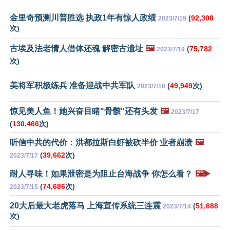
金里奇预测川普胜选 执政1年有惊人政绩
(
92,308
2023/7/19
次)
古埃及法老情人借体还魂 解密古遗址
🖼️
(
75,782
2023/7/19
次)
美将军积极练兵 准备迎战中共军队
(
49,949
次)
2023/7/18
惊见美人鱼！她兴奋目睹"骨骸"还有头发
🖼️
2023/7/17
(
130,466
次)
听信中共的代价：洪都拉斯白虾被砍半价 业者崩溃
🖼️
(
39,662
次)
2023/7/17
耐人寻味！如果泄密是为阻止台海战争 你怎么看？
🖼️▶️
(
74,686
次)
2023/7/15
20大后最大老虎落马 上海宣传系统三连震
(
51,688
2023/7/14
次)