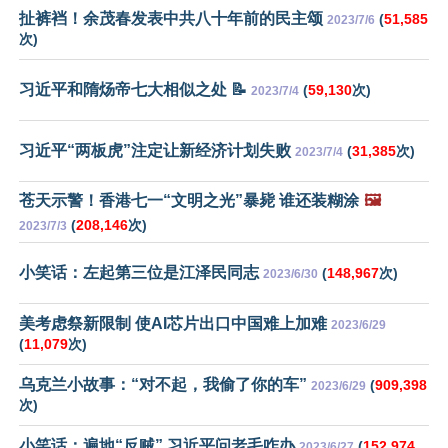
扯裤裆！余茂春发表中共八十年前的民主颂
(
51,585
2023/7/6
次)
习近平和隋炀帝七大相似之处 📝
(
59,130
次)
2023/7/4
习近平“两板虎”注定让新经济计划失败
(
31,385
次)
2023/7/4
苍天示警！香港七一“文明之光”暴毙 谁还装糊涂
🖼️
(
208,146
次)
2023/7/3
小笑话：左起第三位是江泽民同志
(
148,967
次)
2023/6/30
美考虑祭新限制 使AI芯片出口中国难上加难
2023/6/29
(
11,079
次)
乌克兰小故事：“对不起，我偷了你的车”
(
909,398
2023/6/29
次)
小笑话：遍地“反贼” 习近平问老毛咋办
(
152,974
2023/6/27