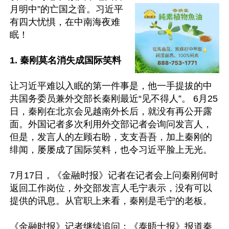
月明中”的亡国之音。习近平
有四大忧惧，在中南海夜难
眠！

1. 秦刚莫名消失成国际笑料  
让习近平难以入眠的第一件事是，他一手提拔的中
共国务委员兼外交部长秦刚最近“见不得人”。 6月25
日，秦刚在北京会见越南外长后，就没有再公开露
面。外国记者多次利用外交部记者会询问发言人，
但是，发言人的左顾右盼，支支吾吾，加上秦刚的
绯闻，屡屡成了国际笑料，也令习近平脸上无光。

7月17日，《金融时报》记者在记者会上问秦刚何时
返回工作岗位，外交部发言人毛宁表示，没有可以
提供的讯息。从官职上来看，秦刚是毛宁的老板。

《金融时报》记者继续追问：《泰晤士报》报道秦