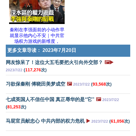
秦刚在李强面前的小动作早
就显示他内心不安｜中共官
场权力游戏的新维度，
更多文章导读：
2023年7月20日
网友惊呆了！这位大五毛要把火引向外交部？
🖼️▶️
(
117,276
次)
2023/7/22
习欲保秦刚 傅晓田美梦成空
🖼️
(
93,568
次)
2023/7/22
七成英国人不信任中国 真正辱华的是“它”
🖼️
2023/7/22
(
81,253
次)
马屁官员献忠心 中共内部的权力危机
▶️
(
61,056
次)
2023/7/22