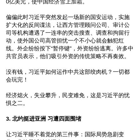
0亿美元，使中国经济雪上加霜。

偏偏此时习近平突然发起一场新的国安运动，实施
扩大化的反间谍法，让西方管理顾问公司、审计公
司等机构遭遇了一连串的突击搜查、调查和拘留行
动，使外国公司高管担忧一个不小心就会触犯红
线。外企纷纷按下“暂停键”，外资纷纷逃离。许多中
共官员表示，他们吸引外资的传统策略不再奏效。

没有钱，习近平如何运作中共这部绞肉机？一切都
会玩完！

经济熄火，失业攀升，民变难免，这是习近平的忧
惧之二。

3. 北约挺进亚洲 习遭四面围堵
让习近平睡不着觉的第三件事：国际局势急剧变