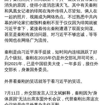
消失的原因，使得小道消息满天飞。其中有关秦刚
和凤凰女记者的绯闻在海外传得人尽皆知。俩人在
一起的照片、视频成为网络热点。不过熟悉中共内
幕的评论家们都预料秦刚不至于仅仅因为绯闻就被
习近平拿下，紧接着传出秦刚遭遇了双面女间谍、
甚至是秦刚有政治问题、对习近平不够忠诚，等等
传闻也在网络广为流传。

秦刚是由习近平亲手提拔，短时间内连续跳跃了好
几个级别。秦刚在2015年仍是外交部礼拜司司长，
到2021年，已是中国驻美大使，一年多后，接任外
交部长，身兼国务委员。

外界看秦刚的笑话就等于看习近平的笑话。

7月11日，外交部发言人汪文斌解释，秦刚因为“身
体原因”无法出席东盟外长会议，代替秦刚出席这次
会议的是中共外事办主任王毅。
