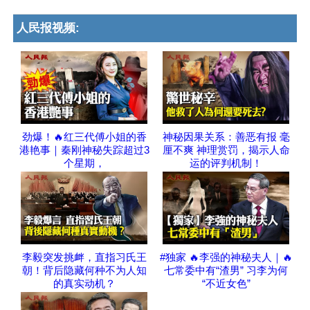
人民报视频:
劲爆！🔥红三代傅小姐的香
神秘因果关系：善恶有报 毫
港艳事｜秦刚神秘失踪超过3
厘不爽 神理赏罚，揭示人命
个星期，
运的评判机制！
李毅突发挑衅，直指习氏王
#独家 🔥李强的神秘夫人｜🔥
朝！背后隐藏何种不为人知
七常委中有“渣男” 习李为何
的真实动机？
“不近女色”