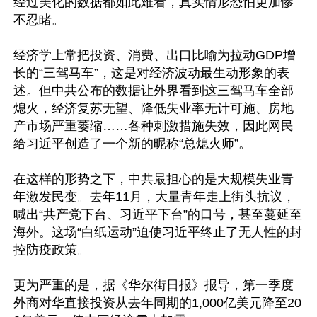
经过美化的数据都如此难看，真实情形恐怕更加惨
不忍睹。

经济学上常把投资、消费、出口比喻为拉动GDP增
长的“三驾马车”，这是对经济波动最生动形象的表
述。但中共公布的数据让外界看到这三驾马车全部
熄火，经济复苏无望、降低失业率无计可施、房地
产市场严重萎缩……各种刺激措施失效，因此网民
给习近平创造了一个新的昵称“总熄火师”。

在这样的形势之下，中共最担心的是大规模失业青
年激发民变。去年11月，大量青年走上街头抗议，
喊出“共产党下台、习近平下台”的口号，甚至蔓延至
海外。这场“白纸运动”迫使习近平终止了无人性的封
控防疫政策。

更为严重的是，据《华尔街日报》报导，第一季度
外商对华直接投资从去年同期的1,000亿美元降至20