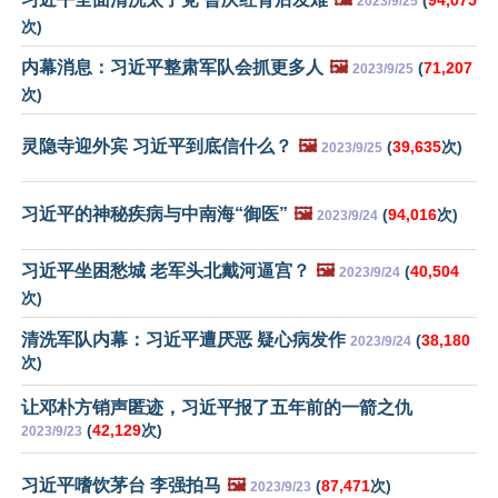
(
94,075
2023/9/25
次)
内幕消息：习近平整肃军队会抓更多人
🖼️
(
71,207
2023/9/25
次)
灵隐寺迎外宾 习近平到底信什么？
🖼️
(
39,635
次)
2023/9/25
习近平的神秘疾病与中南海“御医”
🖼️
(
94,016
次)
2023/9/24
习近平坐困愁城 老军头北戴河逼宫？
🖼️
(
40,504
2023/9/24
次)
清洗军队内幕：习近平遭厌恶 疑心病发作
(
38,180
2023/9/24
次)
让邓朴方销声匿迹，习近平报了五年前的一箭之仇
(
42,129
次)
2023/9/23
习近平嗜饮茅台 李强拍马
🖼️
(
87,471
次)
2023/9/23