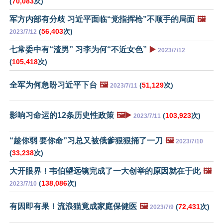
(
70,083
次)
军方内部有分歧 习近平面临“党指挥枪”不顺手的局面
🖼️
(
56,403
次)
2023/7/12
七常委中有“渣男” 习李为何“不近女色”
▶️
2023/7/12
(
105,418
次)
全军为何急盼习近平下台
🖼️
(
51,129
次)
2023/7/11
影响习命运的12条历史性政策
🖼️▶️
(
103,923
次)
2023/7/11
“趁你弱 要你命”习总又被俄爹狠狠捅了一刀
🖼️
2023/7/10
(
33,238
次)
大开眼界！韦伯望远镜完成了一大创举的原因就在于此
🖼️
(
138,086
次)
2023/7/10
有因即有果！流浪猫竟成家庭保健医
🖼️
(
72,431
次)
2023/7/9