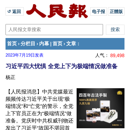
↺ 返回 
电子报
正體版
首页
分栏目
内幕
首页
文章
›
›
|
›
：
2023年7月19日
发表
人气：
89,498
习近平四大忧惧 全党上下为极端情况做准备
杨正
【人民报消息】中共党媒最近
频频传达习近平关于出现“极
端情况”和“亡党”的警示，全党
上下官员正在为“极端情况”做
准备。党庆时中共权威刊物还
发出了习近平“故国不堪回首