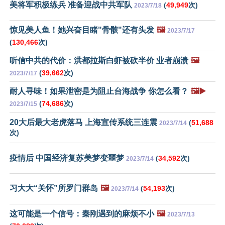
美将军积极练兵 准备迎战中共军队
(
49,949
次)
2023/7/18
惊见美人鱼！她兴奋目睹"骨骸"还有头发
🖼️
2023/7/17
(
130,466
次)
听信中共的代价：洪都拉斯白虾被砍半价 业者崩溃
🖼️
(
39,662
次)
2023/7/17
耐人寻味！如果泄密是为阻止台海战争 你怎么看？
🖼️▶️
(
74,686
次)
2023/7/15
20大后最大老虎落马 上海宣传系统三连震
(
51,688
2023/7/14
次)
疫情后 中国经济复苏美梦变噩梦
(
34,592
次)
2023/7/14
习大大“关怀”所罗门群岛
🖼️
(
54,193
次)
2023/7/14
这可能是一个信号：秦刚遇到的麻烦不小
🖼️
2023/7/13