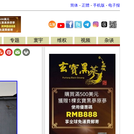
简体
-
正體
-
手机版
-
电子报
专题
寰宇
维权
视频
杂谈