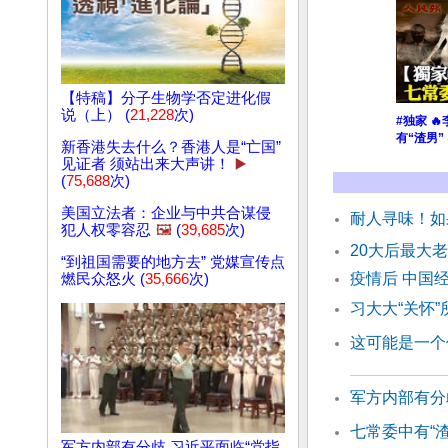
【特稿】分子生物学否定进化假
说（上） (
21,228
次)
#独家 
有“渣男”
新香港失去什么？香港人是“亡国”
见证者 须站出来大声讲！
▶️
(
75,688
次)
美国立法者：企业与中共合谋侵
耐人寻味！如
犯人权零容忍
🖼️
(
39,685
次)
20大后最大
“到祖国需要的地方去” 党媒宣传点
疫情后 中国
燃民众怒火 (
35,666
次)
习大大“关怀
这可能是一个
军方内部有分
七常委中有“渣
军方内部有分歧 习近平面临“党指