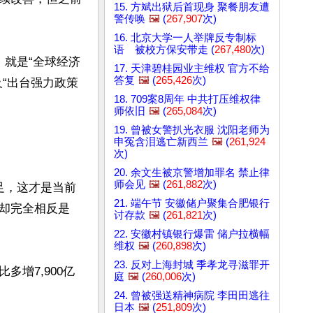
15. 方斌出狱后首现身 聚餐朋友遭
警传唤
🖼️
(
267,907
次)
16. 北京大学一人举牌反专制标
语 被校方保安带走 (
267,480
次)
就是“全球经济
17. 天津碧桂园业主维权 官方不给
答复
🖼️
(
265,426
次)
“出台强力政策
18. 709案8周年 中共打压维权律
师依旧
🖼️
(
265,084
次)
19. 曾被女警扒光衣服 沈阳老师为
申冤含泪逃亡新西兰
🖼️
(
261,924
次)
20. 余文生被京警增加罪名 禁止律
师会见
🖼️
(
261,882
次)
足，这才是当前
21. 端午节 安徽储户聚集合肥银行
却完全相反是
讨存款
🖼️
(
261,821
次)
22. 安徽村镇银行爆雷 储户拉横幅
维权
🖼️
(
260,898
次)
23. 反对上海封城 季孝龙寻滋罪开
多增7,900亿
庭
🖼️
(
260,006
次)
24. 曾被强送精神病院 李田田逃往
日本
🖼️
(
251,809
次)