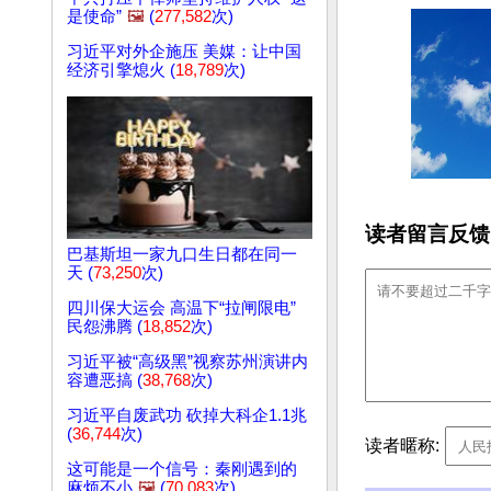
是使命”
🖼️
(
277,582
次)
习近平对外企施压 美媒：让中国
经济引擎熄火 (
18,789
次)
读者留言反馈
巴基斯坦一家九口生日都在同一
天 (
73,250
次)
四川保大运会 高温下“拉闸限电”
民怨沸腾 (
18,852
次)
习近平被“高级黑”视察苏州演讲内
容遭恶搞 (
38,768
次)
习近平自废武功 砍掉大科企1.1兆
(
36,744
次)
读者暱称:
这可能是一个信号：秦刚遇到的
麻烦不小
🖼️
(
70,083
次)