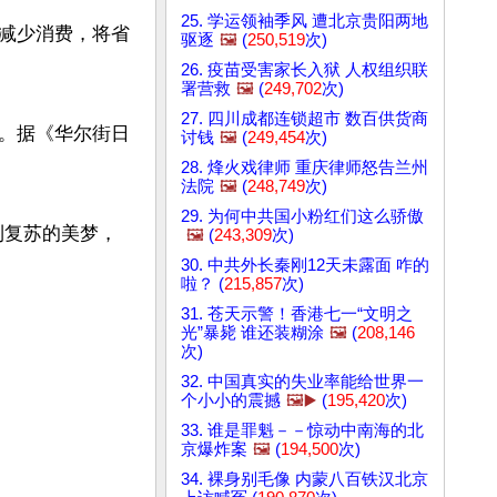
25. 学运领袖季风 遭北京贵阳两地
减少消费，将省
驱逐
🖼️
(
250,519
次)
26. 疫苗受害家长入狱 人权组织联
署营救
🖼️
(
249,702
次)
27. 四川成都连锁超市 数百供货商
。据《华尔街日
讨钱
🖼️
(
249,454
次)
28. 烽火戏律师 重庆律师怒告兰州
法院
🖼️
(
248,749
次)
29. 为何中共国小粉红们这么骄傲
利复苏的美梦，
🖼️
(
243,309
次)
30. 中共外长秦刚12天未露面 咋的
啦？ (
215,857
次)
31. 苍天示警！香港七一“文明之
光”暴毙 谁还装糊涂
🖼️
(
208,146
次)
32. 中国真实的失业率能给世界一
个小小的震撼
🖼️▶️
(
195,420
次)
33. 谁是罪魁－－惊动中南海的北
京爆炸案
🖼️
(
194,500
次)
34. 裸身别毛像 内蒙八百铁汉北京