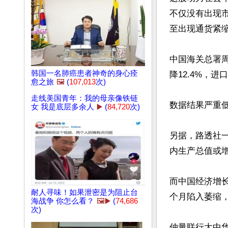
不仅没有出现
至出现通货紧缩
中国海关总署周
韩国一名肺癌患者神奇的身心痊
降12.4%，进口
愈之旅
🖼️
(
107,013
次)
走线美国青年：我的母亲像铁链
数据结果严重低
女 我是底层多余人
▶️
(
84,720
次)
另据，路透社
内生产总值或增
而中国经济增长
耐人寻味！如果泄密是为阻止台
个月陷入萎缩，
海战争 你怎么看？
🖼️▶️
(
74,686
次)
仲量联行大中