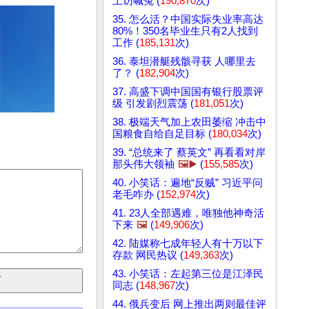
上访喊冤 (
190,870
次)
35. 怎么活？中国实际失业率高达
80%！350名毕业生只有2人找到
工作 (
185,131
次)
36. 泰坦潜艇残骸寻获 人哪里去
了？ (
182,904
次)
37. 高盛下调中国国有银行股票评
级 引发剧烈震荡 (
181,051
次)
38. 极端天气加上农田萎缩 冲击中
国粮食自给自足目标 (
180,034
次)
39. “总统来了 蔡英文” 再看看对岸
那头伟大领袖
🖼️▶️
(
155,585
次)
40. 小笑话：遍地“反贼” 习近平问
老毛咋办 (
152,974
次)
41. 23人全部遇难，唯独他神奇活
下来
🖼️
(
149,906
次)
42. 陆媒称七成年轻人有十万以下
存款 网民热议 (
149,363
次)
43. 小笑话：左起第三位是江泽民
同志 (
148,967
次)
44. 俄兵变后 网上推出两则最佳评