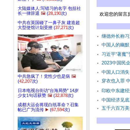
大陆媒体人:写错习的名字 包括社
长一律辞退
🖼️
(
28,190
次)
欢迎您的留言
中共在英国碰了一鼻子灰 建造超
大型使馆计划受挫 (
37,271
次)
继德外长称习
中国人的幽默
习近平“著魔
2023中国民
中国人口消失
中共急疯了！党性少也是病
🖼️
穿衣也入罪 
(
42,207
次)
日本电视台街访“台海局势” 14岁
印欧中东建经
少女1句话获赞
🖼️
(
32,878
次)
中国经济见底
成都大运会将现白纸革命？召集
五千六百万美
帖已广为流传
▶️
(
67,594
次)