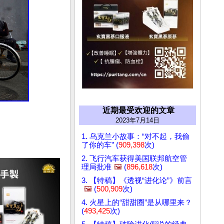
近期最受欢迎的文章
2023年7月14日
1. 乌克兰小故事：“对不起，我偷
了你的车” (
909,398
次)
2. 飞行汽车获得美国联邦航空管
理局批准
🖼️
(
896,618
次)
3. 【特稿】《透视“进化论”》前言
🖼️
(
500,909
次)
4. 火星上的“甜甜圈”是从哪里来？
(
493,425
次)