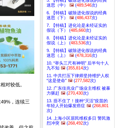
5. 【特稿】破除进化假说的经典
迷思（中）
🖼️
(
489,546
次)
6. 【特稿】破除进化假说的经典
迷思（下）
🖼️
(
486,437
次)
7. 【特稿】进化论是未经证实的
假说（下） (
485,660
次)
8. 【特稿】进化论是未经证实的
假说（上） (
483,536
次)
9. 【特稿】破除进化假说的经典
迷思（上）
🖼️
(
478,316
次)
10. “举头三尺有神明” 后半句十人
九不知
🖼️
(
355,814
次)
11. 中共打压下律师坚持维护人权
“这是使命”
🖼️
(
277,582
次)
相对较低。

12. 广东佳兆业广场业主维权 被暴
力驱赶
🖼️
(
270,430
次)
13. 捂不住了！接种“灭活”疫苗的
49%，连续三
年轻人开始爆发癌症
🖼️
(
268,801
次)
14. 上海小区居民维权多日 警民激
烈冲突
🖼️
(
268,492
次)
续改善，但之前