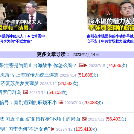
李强的神秘夫人｜🔥七常委中
秦刚在李强面前的小动作早就
 习李为何“不近女色”
心不安｜中共官场权力游戏的
更多文章导读：
2023年7月14日
果泄密是为阻止台海战争 你怎么看？
🖼️▶️
(
74,686
次)
2023/7/15
老虎落马 上海宣传系统三连震
(
51,688
次)
2023/7/14
经济复苏美梦变噩梦
(
34,592
次)
2023/7/14
”所罗门群岛
🖼️
(
54,193
次)
2023/7/14
信号：秦刚遇到的麻烦不小
🖼️
(
70,083
次)
2023/7/13
歧 习近平面临“党指挥枪”不顺手的局面
🖼️
(
56,403
次)
2023/7/12
男” 习李为何“不近女色”
▶️
(
105,418
次)
2023/7/12