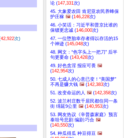
论 (
147,331
次)
45. 大象爱农田 肯尼亚农民养蜂保
护庄稼
🖼️
(
146,228
次)
46. 小笑话：习近平和普京比谁的
保镖更忠诚 (
146,000
次)
(
42,922
次)
47. 一位堕胎幸存者得以存活的15
个神迹 (
145,048
次)
48. 网文：“色字头上一把刀” 后半
句更要命 (
143,428
次)
49. 好色贪淫 报应可畏
🖼️
(
142,954
次)
50. 七成人的心意已变！“美国梦”
不再是赚大钱
🖼️
(
142,383
次)
51. 改变命运的人
🖼️
(
142,358
次)
52. 波兰村庄数千居民都住同一条
街 绵延9公里
🖼️
(
140,953
次)
53. 网友热议《辛普森家庭》预言
泰坦号悲剧 编剧:巧合
🖼️
(
140,550
次)
54. 种瓜得瓜 种豆得豆
🖼️