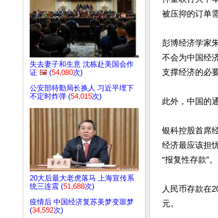
被压抑的订单需
彭博经济学家
不会为中国经
失去妻子和生意 沈栋赴美国会作
支撑经济的必要
证
🖼️
(
54,080
次)
公安部特勤局长换人 习近平埋下
不定时炸弹 (
54,015
次)
此外，中国的通胀
银科控股首席
经济最应该担
“报复性存款”。

20大后最大老虎落马 上海宣传系
统三连震 (
51,688
次)
人民币存款在2
疫情后 中国经济复苏美梦变噩梦
元。

(
34,592
次)