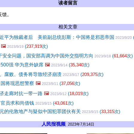
读者留言
反馈。
相关文章
近平为独裁者后 美前副总统彭斯：中国将是邪恶帝国
2023/9/20
🖼️
(
237,919
次)
2023/9/19
”于安全问题，国安部高调为中国外交指明方向
(
61,664
次)
2023/9/18
企500强 华为意外缺席
🖼️
(
35,340
次)
2023/9/14
、腐败、债务将导致经济崩溃
(
209,375
次)
2023/9/17
中国将现思想警察
🖼️
(
37,056
次)
2023/9/11
济走廊对抗一带一路
🖼️
(
18,019
次)
2023/9/12
 官员求和尚借钱
(
43,061
次)
2023/9/15
元的伦敦地产与疑似中国犯罪团伙有关
(
33,315
次)
2023/9/15
人民报视频
2023年7月14日