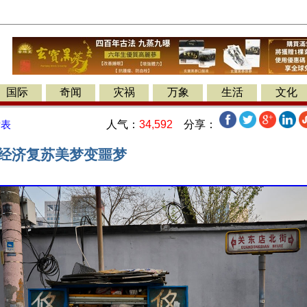
国际
奇闻
灾祸
万象
生活
文化
人气：
34,592
分享：
发表
国经济复苏美梦变噩梦