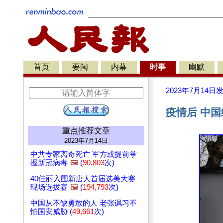
首页
要闻
内幕
时事
幽默
2023年7月14日
疫情后 中
重点推荐文章
2023年7月14日
中共专家离奇死亡 军方或提前掌
握新冠病毒
🖼️
(
90,803
次)
40佳丽入围新唐人首届选美大赛
现场选拔赛
🖼️
(
194,793
次)
中国从不缺勇敢的人 老张讽习不
怕国安威胁 (
49,661
次)