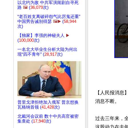
以北约为敌 中共军演闹剧自寻死
路
🖼️
(
36,079
次)
“老百姓支离破碎怨气比厉鬼还重”
中国男告诫别得瑟
🖼️▶️
(
58,944
次)
【独家】李强的神秘夫人
▶️
(
100,000
次)
一名北大毕业生分析大陆为何出
现“四不青年” (
28,917
次)
【人民报消息
消息不断。

普里戈津拒绝加入俄军 普京想换
瓦格纳首领 (
41,428
次)
北戴河会议前 数十中共高官被密
过去三年来，
集查处 (
17,940
次)
这股动力在去