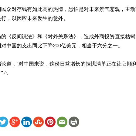
国民众对存钱有如此高的热情，恐怕是对未来景气悲观，主动
行，以因应未来发生的意外。

施的《反间谍法》和《对外关系法》，造成外商投资直接枯竭
对中国的支出同比下降200亿美元，相当于六分之一。

结论道，“对中国来说，这份日益增长的担忧清单正在让它顺
△

）
ww.renminbao.com/rmb/articles/2023/7/14/76763.html