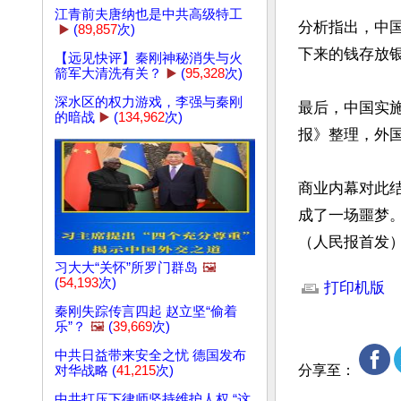
江青前夫唐纳也是中共高级特工
分析指出，中
▶️
(
89,857
次)
下来的钱存放银
【远见快评】秦刚神秘消失与火
箭军大清洗有关？
▶️
(
95,328
次)
深水区的权力游戏，李强与秦刚
最后，中国实
的暗战
▶️
(
134,962
次)
报》整理，外国
商业内幕对此
成了一场噩梦。”
（人民报首发
文章网址: http://w
习大大“关怀”所罗门群岛
🖼️
(
54,193
次)
打印机版
秦刚失踪传言四起 赵立坚“偷着
乐”？
🖼️
(
39,669
次)
中共日益带来安全之忧 德国发布
分享至：
对华战略 (
41,215
次)
中共打压下律师坚持维护人权 “这