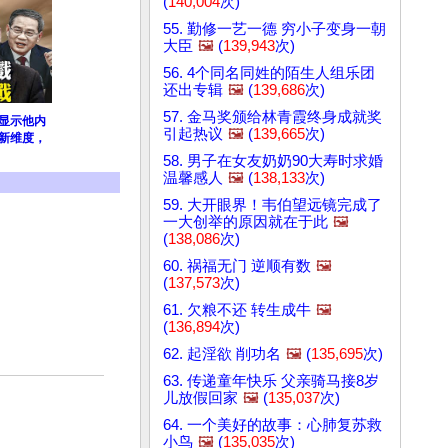
(
140,004
次)
55. 勤修一艺一德 穷小子变身一朝
大臣
🖼️
(
139,943
次)
56. 4个同名同姓的陌生人组乐团
还出专辑
🖼️
(
139,686
次)
57. 金马奖颁给林青霞终身成就奖
显示他内
引起热议
🖼️
(
139,665
次)
新维度，
58. 男子在女友奶奶90大寿时求婚
温馨感人
🖼️
(
138,133
次)
59. 大开眼界！韦伯望远镜完成了
一大创举的原因就在于此
🖼️
(
138,086
次)
60. 祸福无门 逆顺有数
🖼️
(
137,573
次)
61. 欠粮不还 转生成牛
🖼️
(
136,894
次)
62. 起淫欲 削功名
🖼️
(
135,695
次)
63. 传递童年快乐 父亲骑马接8岁
儿放假回家
🖼️
(
135,037
次)
64. 一个美好的故事：心肺复苏救
小鸟
🖼️
(
135,035
次)