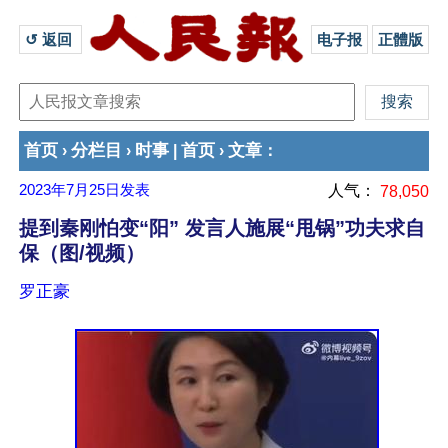
↺ 返回 
电子报
正體版
首页
分栏目
时事
首页
文章
›
›
|
›
：
2023年7月25日
发表
人气：
78,050
提到秦刚怕变“阳” 发言人施展“甩锅”功夫求自
保（图/视频）
罗正豪