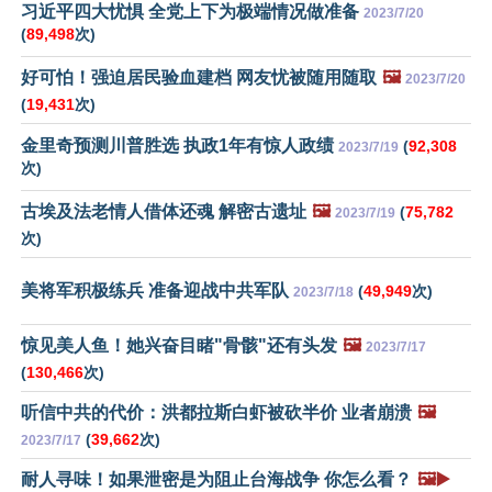
习近平四大忧惧 全党上下为极端情况做准备
2023/7/20
(
89,498
次)
好可怕！强迫居民验血建档 网友忧被随用随取
🖼️
2023/7/20
(
19,431
次)
金里奇预测川普胜选 执政1年有惊人政绩
(
92,308
2023/7/19
次)
古埃及法老情人借体还魂 解密古遗址
🖼️
(
75,782
2023/7/19
次)
美将军积极练兵 准备迎战中共军队
(
49,949
次)
2023/7/18
惊见美人鱼！她兴奋目睹"骨骸"还有头发
🖼️
2023/7/17
(
130,466
次)
听信中共的代价：洪都拉斯白虾被砍半价 业者崩溃
🖼️
(
39,662
次)
2023/7/17
耐人寻味！如果泄密是为阻止台海战争 你怎么看？
🖼️▶️