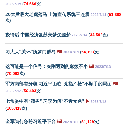
(
74,686
次)
2023/7/15
20大后最大老虎落马 上海宣传系统三连震
(
51,688
2023/7/14
次)
疫情后 中国经济复苏美梦变噩梦
(
34,592
次)
2023/7/14
习大大“关怀”所罗门群岛
🖼️
(
54,193
次)
2023/7/14
这可能是一个信号：秦刚遇到的麻烦不小
🖼️
2023/7/13
(
70,083
次)
军方内部有分歧 习近平面临“党指挥枪”不顺手的局面
🖼️
(
56,403
次)
2023/7/12
七常委中有“渣男” 习李为何“不近女色”
▶️
2023/7/12
(
105,418
次)
全军为何急盼习近平下台
🖼️
(
51,129
次)
2023/7/11