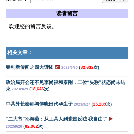
读者留言
欢迎您的留言反馈。
相关文章：
秦刚新传闻之四大谜团
🖼️
(
82,632
次)
2023/9/30
政治局开会还不见李尚福和秦刚，二位“失联”状态尚未结
束
(
18,646
次)
2023/9/29
中共外长秦刚与傅晓田代孕生子
(
25,209
次)
2023/9/27
“二大爷”邓海燕：从工具人到党国反贼 我自由了
▶️
(
62,962
次)
2023/9/26