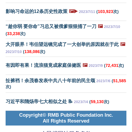
影响习命运的12条历史性政策
🖼️▶️
(
103,923
次)
2023/7/11
“趁你弱 要你命”习总又被俄爹狠狠捅了一刀
🖼️
2023/7/10
(
33,238
次)
大开眼界！韦伯望远镜完成了一大创举的原因就在于此
🖼️
(
138,086
次)
2023/7/10
有因即有果！流浪猫竟成家庭保健医
🖼️
(
72,431
次)
2023/7/9
扯裤裆！余茂春发表中共八十年前的民主颂
(
51,585
2023/7/6
次)
习近平和隋炀帝七大相似之处 📝
(
59,130
次)
2023/7/4
Copyright© RMB Public Foundation Inc.
All Rights Reserved