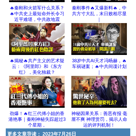
🔥秦刚和火箭军什么关系？
秦刚事件🔥又爆新料🔥，中
🔥中共史上最短命外长令习
共方寸大乱，末日败相尽显
近平难堪，中共政地震
｜
🔥揭秘🔥共产主义的艺术疑
38岁中共AI天才冯旸赫，🔥
云：《阿里郎》和《东方
车祸谜案；🔥中共间谍计划
红》，美化独裁？
｜
劲爆！🔥红三代傅小姐的香
神秘因果关系：善恶有报 毫
港艳事｜秦刚神秘失踪超过3
厘不爽 神理赏罚，揭示人命
个星期，
运的评判机制！
更多文章导读：
2023年7月26日