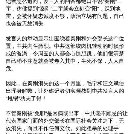
记者怎么追问，发言人的回答都绝口不说“秦刚”二
字，彷佛提到“秦刚”二字就会立刻变“阳”，踩到地
雷，会被怀疑忠诚度不够，政治立场有问题，自己
也会被无故消失。

发言人的举动显示出围绕着秦刚和外交部长这个位
置，中共内斗激烈。中共这部绞肉机转动的时候形
成的漩涡，令周围的人都会心惊胆跳，他们很清楚
自己稍不注意就会被卷入其中，生死不保，人人自
危。

因此，在秦刚消失的这一个月里，毛宁和汪文斌使
出浑身解数，让外媒记者切实领教到中共发言人的
“甩锅”功夫了得！

不管秦刚被“免职”是因病或出事，中共毫不顾忌的让
代表国家门面的外交部长在国际社会关注之下，无
故消失，而且不作任何交代。如此粗暴的处理手