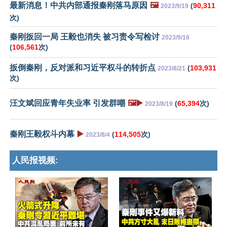
最新消息！中共内部通报秦刚落马原因
🖼️
(
90,311
2023/9/19
次)
秦刚扳回一局 王毅也消失 被习责令写检讨
2023/9/16
(
106,561
次)
扳倒秦刚，反对派和习近平权斗的转折点
(
103,931
2023/8/21
次)
汪文斌回应青年失业率 引发群嘲
🖼️▶️
(
65,394
次)
2023/8/19
秦刚王毅权斗内幕
▶️
(
114,505
次)
2023/8/4
人民报视频: