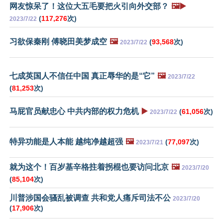
网友惊呆了！这位大五毛要把火引向外交部？
🖼️▶️
(
117,276
次)
2023/7/22
习欲保秦刚 傅晓田美梦成空
🖼️
(
93,568
次)
2023/7/22
七成英国人不信任中国 真正辱华的是“它”
🖼️
2023/7/22
(
81,253
次)
马屁官员献忠心 中共内部的权力危机
▶️
(
61,056
次)
2023/7/22
特异功能是人本能 越纯净越超强
🖼️
(
77,097
次)
2023/7/21
就为这个！百岁基辛格拄着拐棍也要访问北京
🖼️
2023/7/20
(
85,104
次)
川普涉国会骚乱被调查 共和党人痛斥司法不公
2023/7/20
(
17,906
次)