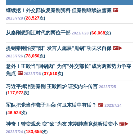
继续挖！外交部恢复秦刚资料 但秦刚继续被雪藏
🖼️
(
28,527
次)
2023/7/28
从秦刚想到江时代的两位干部
(
66,068
次)
2023/7/28
提到秦刚怕变“阳” 发言人施展“甩锅”功夫求自保
🖼️▶️
(
78,050
次)
2023/7/26
意外！王毅当“回锅肉” 为何“外交部长”成为两派势力争夺
焦点
🖼️
(
37,510
次)
2023/7/26
习近平挥泪罢秦刚 王毅回炉 证实内斗传言
2023/7/25
(
117,973
次)
军队把党当作聋子耳朵 何卫东话中有话？
🖼️
2023/7/24
(
46,524
次)
神奇！转变观念 变“敌”为友 末期肿瘤竟然听话变小
🖼️▶️
(
183,655
次)
2023/7/24