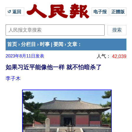
↺ 返回 
电子报
正體版
首页
分栏目
时事
要闻
文章
›
›
|
›
：
2023年8月11日
发表
人气：
42,039
如果习近平能像他一样 就不怕暗杀了
李子木