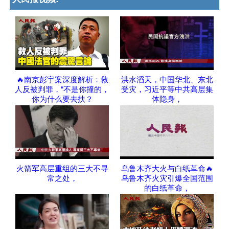
🔥南京彭宇案深度解析：救
洪水滔天，中国华北、东北
人反被判罪，“不是你撞的，
受灾，习近平等中共高层集
你为什么要去扶？
体隐身，
火箭军高层重组的三大不寻
乌鲁木齐大火与白纸革命🔥
常之处，
乌鲁木齐火灾引爆全国范围
的白纸革命，