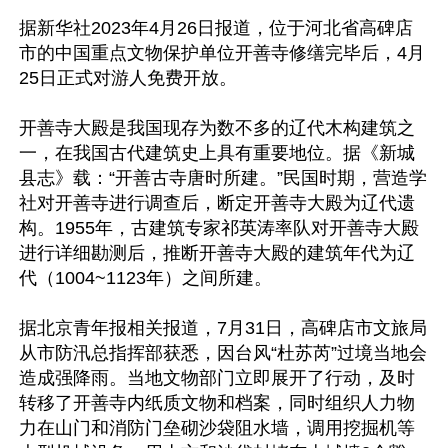
据新华社2023年4月26日报道，位于河北省高碑店
市的中国重点文物保护单位开善寺修缮完毕后，4月
25日正式对游人免费开放。

开善寺大殿是我国现存为数不多的辽代木构建筑之
一，在我国古代建筑史上具有重要地位。据《新城
县志》载：“开善古寺唐时所建。”民国时期，营造学
社对开善寺进行调查后，断定开善寺大殿为辽代遗
构。1955年，古建筑专家祁英涛率队对开善寺大殿
进行详细勘测后，推断开善寺大殿的建筑年代为辽
代（1004~1123年）之间所建。

据北京青年报相关报道，7月31日，高碑店市文旅局
从市防汛总指挥部获悉，因台风“杜苏芮”过境当地会
造成强降雨。当地文物部门立即展开了行动，及时
转移了开善寺内纸质文物和档案，同时组织人力物
力在山门和消防门垒砌沙袋阻水墙，调用挖掘机等