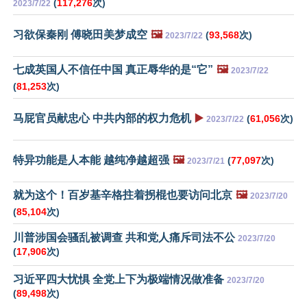
(
117,276
次)
2023/7/22
习欲保秦刚 傅晓田美梦成空
🖼️
(
93,568
次)
2023/7/22
七成英国人不信任中国 真正辱华的是“它”
🖼️
2023/7/22
(
81,253
次)
马屁官员献忠心 中共内部的权力危机
▶️
(
61,056
次)
2023/7/22
特异功能是人本能 越纯净越超强
🖼️
(
77,097
次)
2023/7/21
就为这个！百岁基辛格拄着拐棍也要访问北京
🖼️
2023/7/20
(
85,104
次)
川普涉国会骚乱被调查 共和党人痛斥司法不公
2023/7/20
(
17,906
次)
习近平四大忧惧 全党上下为极端情况做准备
2023/7/20
(
89,498
次)