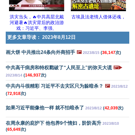
洪灾当头，🔥中共高层北戴
古埃及法老情人借体还魂，
河避暑🔥洪灾背后的政治游
戏：习近平、李强、
更多文章导读：
2023年8月12日
画大饼 中共推出24条向外商招手
🖼️
(
36,147
次)
2023/8/15
中共高干病房和特权戳破了“人民至上”的弥天大谎
🖼️▶️
(
146,937
次)
2023/8/14
中共内斗很精彩 习近平不去灾区只为躲暗杀？
🖼️
2023/8/12
(
72,918
次)
如果习近平能像他一样 就不怕暗杀了
(
42,039
次)
2023/8/12
在周永康的庇护下 他包养9个情妇，阶阶高升
2023/8/10
(
65,649
次)