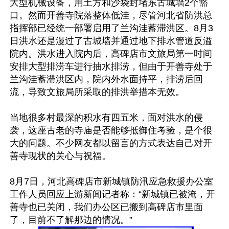
大型机械设备，用土方和沙袋封堵东古城墙2个豁
口。然而开善寺院落整体低洼，尽管河北省防洪总
指挥部已经统一部署启用了兰沟洼蓄滞洪区。8月3
日洪水还是漫过了古城墙并通过地下排水管道反溢
院内。洪水进入院内后，高碑店市文旅局第一时间
安排大型排涝车进行抽水排涝，但由于开善寺处于
兰沟洼蓄滞洪区内，院内外水面持平，排涝后回
流，导致文旅局所采取的排洪举措本无效。

当地很多村最深的积水有四五米，面对洪水的侵
袭，这座古老的寺庙是否能够抵御住考验，是个很
大的问题。不少网友都以留言的方式表达自己对开
善寺现状的关心与祝福。

8月7日，河北高碑店市新城镇防汛应急救援办公室
工作人员回应上游新闻记者称：“新城镇已被淹，开
善寺也已关闭，我们办公区已搬到高碑店市里面