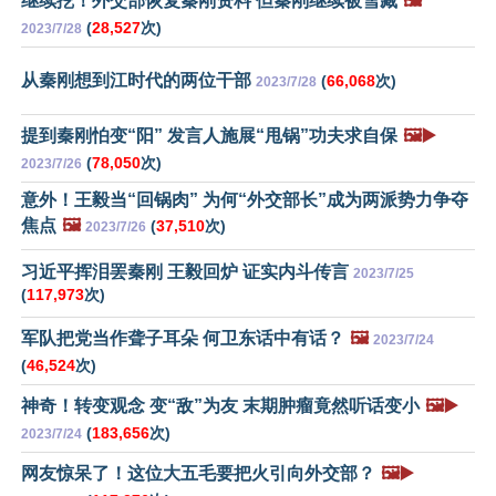
继续挖！外交部恢复秦刚资料 但秦刚继续被雪藏
🖼️
(
28,527
次)
2023/7/28
从秦刚想到江时代的两位干部
(
66,068
次)
2023/7/28
提到秦刚怕变“阳” 发言人施展“甩锅”功夫求自保
🖼️▶️
(
78,050
次)
2023/7/26
意外！王毅当“回锅肉” 为何“外交部长”成为两派势力争夺
焦点
🖼️
(
37,510
次)
2023/7/26
习近平挥泪罢秦刚 王毅回炉 证实内斗传言
2023/7/25
(
117,973
次)
军队把党当作聋子耳朵 何卫东话中有话？
🖼️
2023/7/24
(
46,524
次)
神奇！转变观念 变“敌”为友 末期肿瘤竟然听话变小
🖼️▶️
(
183,656
次)
2023/7/24
网友惊呆了！这位大五毛要把火引向外交部？
🖼️▶️