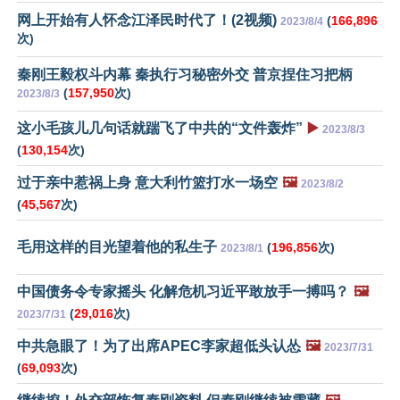
网上开始有人怀念江泽民时代了！(2视频)
(
166,896
2023/8/4
次)
秦刚王毅权斗内幕 秦执行习秘密外交 普京捏住习把柄
(
157,950
次)
2023/8/3
这小毛孩儿几句话就踹飞了中共的“文件轰炸”
▶️
2023/8/3
(
130,154
次)
过于亲中惹祸上身 意大利竹篮打水一场空
🖼️
2023/8/2
(
45,567
次)
毛用这样的目光望着他的私生子
(
196,856
次)
2023/8/1
中国债务令专家摇头 化解危机习近平敢放手一搏吗？
🖼️
(
29,016
次)
2023/7/31
中共急眼了！为了出席APEC李家超低头认怂
🖼️
2023/7/31
(
69,093
次)