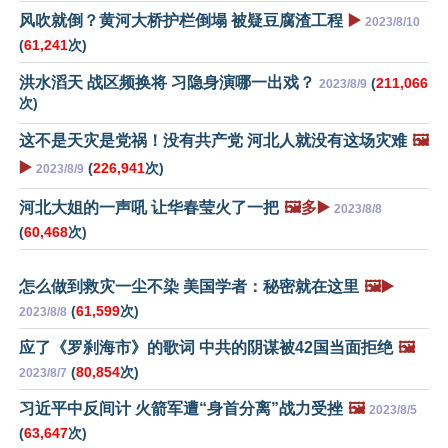
风吹就倒？黄河大桥护栏倒塌 被疑豆腐渣工程
▶️
2023/8/10
(
61,241
次)
洪水滔天 战区频换将 习隐身演哪一出戏？
(
211,066
2023/8/9
次)
这不是天灾是党祸！没有共产党 河北人就没有这场灾难
🖼️
▶️
(
226,941
次)
2023/8/9
河北大姐的一声吼 让华春莹火了一把
🖼️多▶️
2023/8/8
(
60,468
次)
怎么做到救灾一尘不染 美国学者：秘密就在这里
🖼️▶️
(
61,599
次)
2023/8/8
应了《罗刹海市》的歌词 中共的阴谋被42国当面拒绝
🖼️
(
80,854
次)
2023/8/7
习近平中反间计 火箭军遭“身首分离”战力受挫
🖼️
2023/8/5
(
63,647
次)