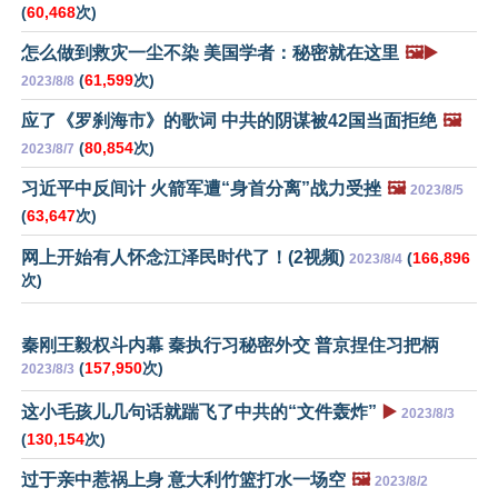
(
60,468
次)
怎么做到救灾一尘不染 美国学者：秘密就在这里
🖼️▶️
(
61,599
次)
2023/8/8
应了《罗刹海市》的歌词 中共的阴谋被42国当面拒绝
🖼️
(
80,854
次)
2023/8/7
习近平中反间计 火箭军遭“身首分离”战力受挫
🖼️
2023/8/5
(
63,647
次)
网上开始有人怀念江泽民时代了！(2视频)
(
166,896
2023/8/4
次)
秦刚王毅权斗内幕 秦执行习秘密外交 普京捏住习把柄
(
157,950
次)
2023/8/3
这小毛孩儿几句话就踹飞了中共的“文件轰炸”
▶️
2023/8/3
(
130,154
次)
过于亲中惹祸上身 意大利竹篮打水一场空
🖼️
2023/8/2