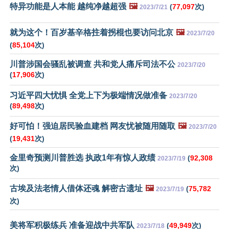
特异功能是人本能 越纯净越超强
🖼️
(
77,097
次)
2023/7/21
就为这个！百岁基辛格拄着拐棍也要访问北京
🖼️
2023/7/20
(
85,104
次)
川普涉国会骚乱被调查 共和党人痛斥司法不公
2023/7/20
(
17,906
次)
习近平四大忧惧 全党上下为极端情况做准备
2023/7/20
(
89,498
次)
好可怕！强迫居民验血建档 网友忧被随用随取
🖼️
2023/7/20
(
19,431
次)
金里奇预测川普胜选 执政1年有惊人政绩
(
92,308
2023/7/19
次)
古埃及法老情人借体还魂 解密古遗址
🖼️
(
75,782
2023/7/19
次)
美将军积极练兵 准备迎战中共军队
(
49,949
次)
2023/7/18