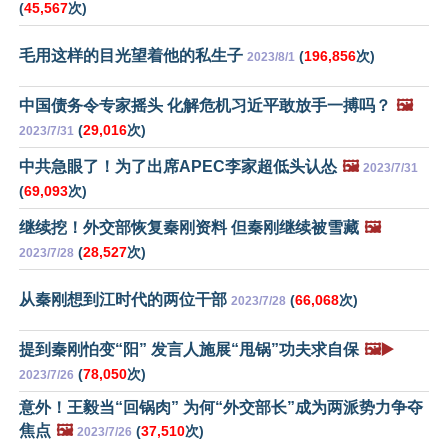
(
45,567
次)
毛用这样的目光望着他的私生子
(
196,856
次)
2023/8/1
中国债务令专家摇头 化解危机习近平敢放手一搏吗？
🖼️
(
29,016
次)
2023/7/31
中共急眼了！为了出席APEC李家超低头认怂
🖼️
2023/7/31
(
69,093
次)
继续挖！外交部恢复秦刚资料 但秦刚继续被雪藏
🖼️
(
28,527
次)
2023/7/28
从秦刚想到江时代的两位干部
(
66,068
次)
2023/7/28
提到秦刚怕变“阳” 发言人施展“甩锅”功夫求自保
🖼️▶️
(
78,050
次)
2023/7/26
意外！王毅当“回锅肉” 为何“外交部长”成为两派势力争夺
焦点
🖼️
(
37,510
次)
2023/7/26