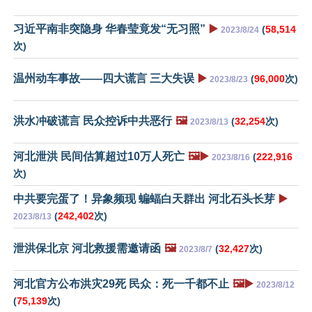
习近平南非突隐身 华春莹竟发“无习照”
▶️
(
58,514
2023/8/24
次)
温州动车事故——四大谎言 三大失误
▶️
(
96,000
次)
2023/8/23
洪水冲破谎言 民众控诉中共恶行
🖼️
(
32,254
次)
2023/8/13
河北泄洪 民间估算超过10万人死亡
🖼️▶️
(
222,916
2023/8/16
次)
中共要完蛋了！异象频现 蝙蝠白天群出 河北石头长芽
▶️
(
242,402
次)
2023/8/13
泄洪保北京 河北救援需邀请函
🖼️
(
32,427
次)
2023/8/7
河北官方公布洪灾29死 民众：死一千都不止
🖼️▶️
2023/8/12
(
75,139
次)