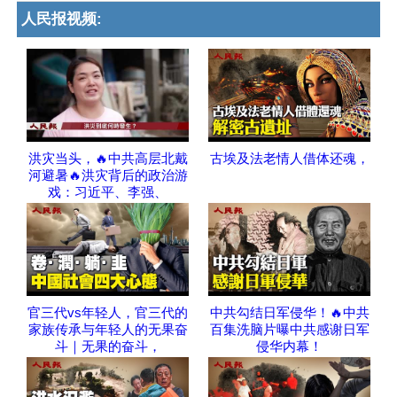
人民报视频:
洪灾当头，🔥中共高层北戴
古埃及法老情人借体还魂，
河避暑🔥洪灾背后的政治游
戏：习近平、李强、
官三代vs年轻人，官三代的
中共勾结日军侵华！🔥中共
家族传承与年轻人的无果奋
百集洗脑片曝中共感谢日军
斗｜无果的奋斗，
侵华内幕！