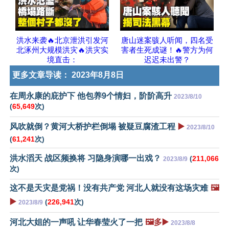
洪水来袭🔥北京泄洪引发河
唐山迷案骇人听闻，四名受
北涿州大规模洪灾🔥洪灾实
害者生死成谜！🔥警方为何
境直击：
迟迟未出警？
更多文章导读：
2023年8月8日
在周永康的庇护下 他包养9个情妇，阶阶高升
2023/8/10
(
65,649
次)
风吹就倒？黄河大桥护栏倒塌 被疑豆腐渣工程
▶️
2023/8/10
(
61,241
次)
洪水滔天 战区频换将 习隐身演哪一出戏？
(
211,066
2023/8/9
次)
这不是天灾是党祸！没有共产党 河北人就没有这场灾难
🖼️
▶️
(
226,941
次)
2023/8/9
河北大姐的一声吼 让华春莹火了一把
🖼️多▶️
2023/8/8