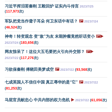
习近平挥泪罢秦刚 王毅回炉 证实内斗传言
2023/7/25
(
117,973
次)
军队把党当作聋子耳朵 何卫东话中有话？
🖼️
2023/7/24
(
46,524
次)
神奇！转变观念 变“敌”为友 末期肿瘤竟然听话变小
🖼️▶️
(
183,656
次)
2023/7/24
网友惊呆了！这位大五毛要把火引向外交部？
🖼️▶️
(
117,276
次)
2023/7/22
习欲保秦刚 傅晓田美梦成空
🖼️
(
93,568
次)
2023/7/22
七成英国人不信任中国 真正辱华的是“它”
🖼️
2023/7/22
(
81,253
次)
马屁官员献忠心 中共内部的权力危机
▶️
(
61,056
次)
2023/7/22