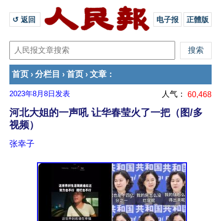
↺ 返回 
电子报
正體版
首页
分栏目
首页
文章
›
›
›
：
2023年8月8日
发表
人气：
60,468
河北大姐的一声吼 让华春莹火了一把（图/多
视频）
张幸子