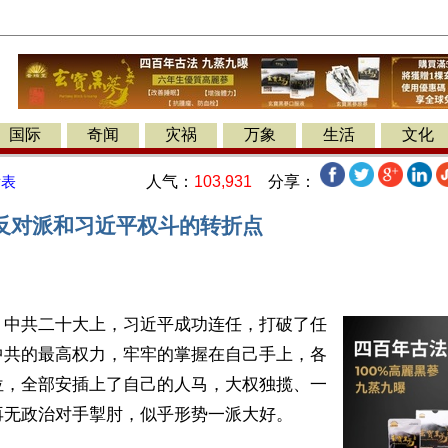
国际
奇闻
灾祸
万象
生活
文化
人气：
103,931
分享：
发表
反对派和习近平权斗的转折点
】中共二十大上，习近平成功连任，打破了任
中共的最高权力，牢牢的掌握在自己手上，各
位，全部安插上了自己的人马，大权独揽、一
无政治对手掣肘，似乎形势一派大好。
