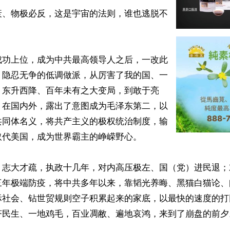
衰、物极必反，这是宇宙的法则，谁也逃脱不
成功上位，成为中共最高领导人之后，一改此
、隐忍无争的低调做派，从厉害了我的国、一
、东升西降、百年未有之大变局，到敢于亮
，在国内外，露出了意图成为毛泽东第二，以
共同体名义，将共产主义的极权统治制度，输
代美国，成为世界霸主的峥嵘野心。

、志大才疏，执政十几年，对内高压极左、国（党）进民退；
三年极端防疫，将中共多年以来，靠韬光养晦、黑猫白猫论、
际社会、钻世贸规则空子积累起来的家底，以最快的速度的打
济民生、一地鸡毛，百业凋敝、遍地哀鸿，来到了崩盘的前夕。