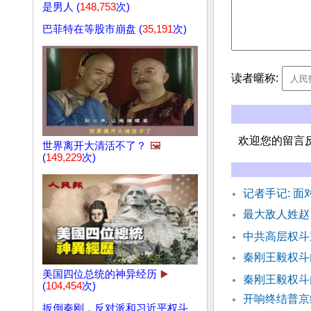
是男人 (
148,753
次)
巴菲特在等股市崩盘 (
35,191
次)
读者暱称:
欢迎您的留言
世界离开大清活不了？
🖼️
(
149,229
次)
记者手记: 
最大敌人姓赵
中共高层权斗
秦刚王毅权斗
美国四位总统的神异经历
▶️
秦刚王毅权斗
(
104,454
次)
开响终结普京统
扳倒秦刚，反对派和习近平权斗