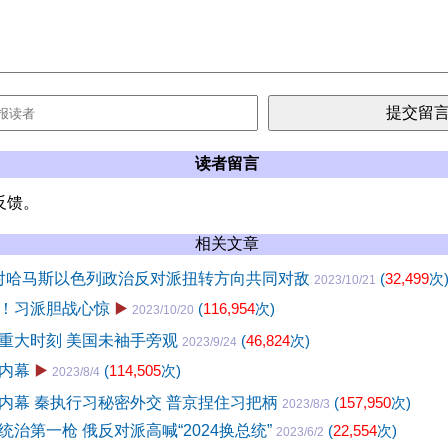
读者留言
反馈。
相关文章
面对哈马斯以色列政治反对派扭转方向共同对敌
(
32,499
次
2023/10/21
！习派胆战心惊
▶️
(
116,954
次)
2023/10/20
重大时刻 美国未袖手旁观
(
46,824
次)
2023/9/24
内幕
▶️
(
114,505
次)
2023/8/4
内幕 秦执行习秘密外交 普京捏住习把柄
(
157,950
次)
2023/8/3
治第一枪 俄反对派高喊“2024换总统”
(
22,554
次)
2023/6/2