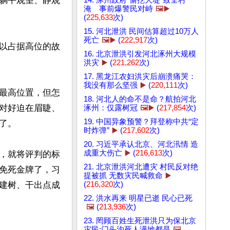
躺平观望、静观
淹 事前爆警民对峙
🖼️▶️
(
225,633
次)
15. 河北泄洪 民间估算超过10万人
死亡
🖼️▶️
(
222,917
次)
以占据高位的故
16. 北京泄洪引发河北涿州大规模
洪灾
▶️
(
221,262
次)
17. 黑龙江农妇洪灾后崩溃痛哭：
我没有那么坚强
▶️
(
220,111
次)
最高位置，但怎
18. 河北人的命不是命？航拍河北
对好迫在眉睫、
涿州：仅露树冠
🖼️▶️
(
217,854
次)
19. 中国异象预警？拜登称中共“定
。

时炸弹”
▶️
(
217,602
次)
20. 习近平承认北京、河北汛情 造
成重大伤亡
▶️
(
216,613
次)
，就将评判的标
21. 北京泄洪河北遭灾 村民反对绝
免死金牌了，习
提被抓 无数灾民喊救命
▶️
(
216,320
次)
建树、干出点成
22. 洪水再来 明星已逝 民心已死
🖼️
(
213,936
次)
23. 罔顾百姓生死泄洪只为保北京
灾民:门头沟死人满地都是
🖼️