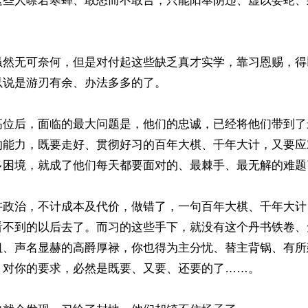
这些人噤若寒蝉、敢怒而不敢言，只能阳奉阴违、虚以委蛇、
虽然无可奈何，但是对付起这些缺乏真才实学，靠习恩赐，得
说是游刃有余、办法多多的了。

高位后，面临的最大问题是，他们的忠诚，已经将他们带到了
的能力，既要走好、贯彻好习的百年大棋、千年大计，又要应
多困境，就成了他们每天都要面对的、最棘手、最无解的难题了
讲政治，不计成本及代价，做错了，一句百年大棋、千年大计
看不到的以后去了。而习的这些手下，就没有这个丹书铁卷、
祖、声名显赫的高爵厚禄，你也得为主分忧、替主背锅、有所
，对你的要求，必然是既要、又要、还要的了……。
