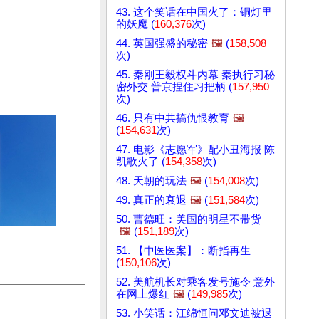
43. 这个笑话在中国火了：铜灯里
的妖魔 (
160,376
次)
44. 英国强盛的秘密
🖼️
(
158,508
次)
45. 秦刚王毅权斗内幕 秦执行习秘
密外交 普京捏住习把柄 (
157,950
次)
46. 只有中共搞仇恨教育
🖼️
(
154,631
次)
47. 电影《志愿军》配小丑海报 陈
凯歌火了 (
154,358
次)
48. 天朝的玩法
🖼️
(
154,008
次)
49. 真正的衰退
🖼️
(
151,584
次)
50. 曹德旺：美国的明星不带货
🖼️
(
151,189
次)
51. 【中医医案】：断指再生
(
150,106
次)
52. 美航机长对乘客发号施令 意外
在网上爆红
🖼️
(
149,985
次)
53. 小笑话：江绵恒问邓文迪被退