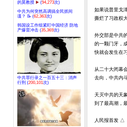
的莫教授
▶️
(
94,273
次)
如果说普里戈
中共为何突然高调搞全民抓间
谍？ 📝 (
62,363
次)
撕烂了习政权大
韩国设工作组紧盯中国经济 防地
产爆雷冲击 (
35,369
次)
外交部是中共
的一颗门牙，
快就会发生在习
从二十大闭幕
去向，中共内
中共罪行录之一百五十三：消声
行刑 (
200,101
次)
天灭中共的天
到了最高潮，最
人民报首发 △