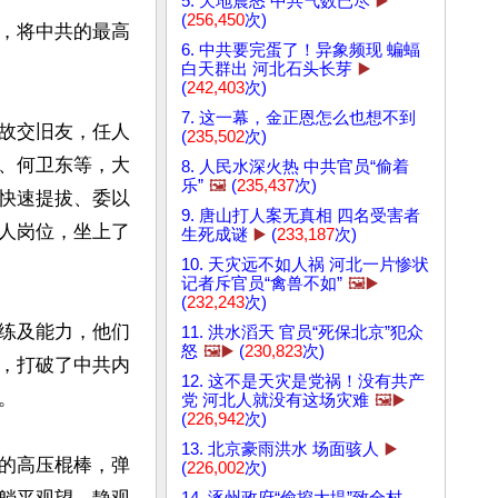
5. 天地震怒 中共气数已尽
▶️
(
256,450
次)
，将中共的最高
6. 中共要完蛋了！异象频现 蝙蝠
白天群出 河北石头长芽
▶️
(
242,403
次)
7. 这一幕，金正恩怎么也想不到
故交旧友，任人
(
235,502
次)
、何卫东等，大
8. 人民水深火热 中共官员“偷着
乐”
🖼️
(
235,437
次)
快速提拔、委以
9. 唐山打人案无真相 四名受害者
人岗位，坐上了
生死成谜
▶️
(
233,187
次)
10. 天灾远不如人祸 河北一片惨状
记者斥官员“禽兽不如”
🖼️▶️
(
232,243
次)
练及能力，他们
11. 洪水滔天 官员“死保北京”犯众
怒
🖼️▶️
(
230,823
次)
，打破了中共内
12. 这不是天灾是党祸！没有共产


党 河北人就没有这场灾难
🖼️▶️
(
226,942
次)
13. 北京豪雨洪水 场面骇人
▶️
的高压棍棒，弹
(
226,002
次)
14. 涿州政府“偷挖大堤”致全村