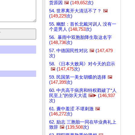
货原因
🖼️
(
149,652
次)
54. 世界离开大清活不了？
🖼️
(
149,229
次)
55. 幽默：首长北戴河训人 没有一
个是男人 (
148,753
次)
56. 暴雨中双胞胎降生取这名字
(
148,736
次)
57. 中德国民性对比
🖼️
(
147,479
次)
58. 《日本大败局》对今天的启示
🖼️
(
147,475
次)
59. 民国第一美女胡蝶的选择
🖼️
(
147,399
次)
)
60. 中共高干病房和特权戳破了“人
民至上”的弥天大谎
🖼️▶️
(
146,937
次)
61. 囊中羞涩 不堪刺激
🖼️
(
146,272
次)
62. 励志 三胞胎一同在毕业典礼上
致辞
🖼️
(
139,508
次)