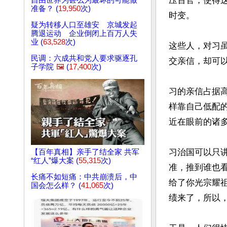
压百官，使得
自由世界为甚么为最坏的可能做
准备？ (
19,950
次)
时变。

疑为转移人口至雄安 京城发起
腾退运动 企业倒闭上百万人失
业 (
63,528
次)
这些人，对习
民调：六成共和党人要求驱逐孔
交亲信，却可以
子学院
🖼️
(
17,400
次)
习的亲信占据
样靠自己低配
近在眼前的诸
习治国可以只
【百年真相】亲手了结全家 共军
“红人”爆大案 (
55,315
次)
准，推到谁也
长痛不如短痛：中共崩溃后，中
给了你光宗耀
国会怎么样？ (
41,065
次)
绩来了，所以