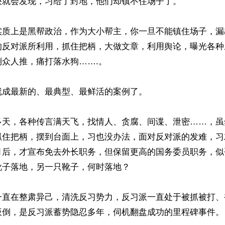
就会发现，习给了封地，他们却镇不住场子了。

实质上是黑帮政治，作为大小帮主，你一旦不能镇住场子，漏
的反对派所利用，抓住把柄，大做文章，利用舆论，曝光各种
众人推，痛打落水狗…….。

成最新的、最典型、最鲜活的案例了。

多天，各种传言满天飞，找情人、贪腐、间谍、泄密……，虽
抓住把柄，摆到台面上，习也没办法，面对反对派的发难，习
月后，才宣布免去外长职务，但保留更高的国务委员职务，似
子落地，另一只靴子，何时落地？

一直在整肃异己，清洗反习势力，反习派一直处于被抓被打、
扳倒，是反习派蓄势隐忍多年，伺机翻盘成功的里程碑事件。
