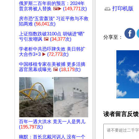
文章网址: http://w
俄罗斯二百年前的预言：2024年
打印机版
普京将被人替换
🖼️▶️
(
149,771
次)
房市恐“五雷轰顶” 习近平救与不救
陷两难 (
56,041
次)
上证指数跌破3100点 胡锡进“晒”
分享至：
亏引发嘲讽
🖼️
(
34,377
次)
学者析中共恐吓牌失效 美日韩扩
大合作3+3
▶️
(
72,773
次)
中国移植专家在美被捕 更多活摘
器官黑幕或曝光
🖼️
(
18,179
次)
读者留言反馈
百年一遇大洪水 竟无一人是男儿
(
195,797
次)
幽默：首长北戴河训人 没有一个