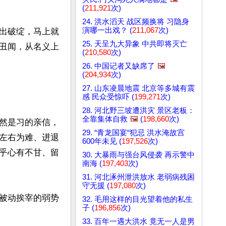
(
211,921
次)
24. 洪水滔天 战区频换将 习隐身
演哪一出戏？ (
211,067
次)
出破绽，马上就
25. 天呈九大异象 中共即将灭亡
丑闻，从名义上
(
210,580
次)
26. 中国记者又缺席了
🖼️
(
204,934
次)
27. 山东凌晨地震 北京等多城有震
感 民众受惊吓 (
199,271
次)
28. 河北野三坡遭洪灾 景区老板：
全靠集体自救
🖼️
(
198,660
次)
然是习的亲信，
29. “青龙国宴“犯忌 洪水淹故宫
左右为难、进退
600年未见 (
197,526
次)
乎心有不甘、留
30. 大暴雨与强台风侵袭 再示警中
南海 (
197,403
次)
31. 河北涿州泄洪放水 老弱病残困
守无援 (
197,080
次)
被动挨宰的弱势
32. 毛用这样的目光望着他的私生
子 (
196,856
次)
33. 百年一遇大洪水 竟无一人是男