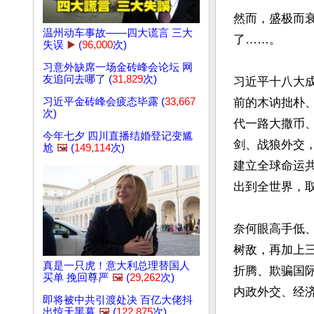
然而，盛极而
温州动车事故——四大谎言 三大
了……。

失误
▶️
(
96,000
次)
习意外缺席一场金砖峰会论坛 网
友追问去哪了 (
31,829
次)
习近平十八大
习近平金砖峰会疲态毕露 (
33,667
前的木讷拙朴
次)
代一路大撒币
今年七夕 四川直播结婚登记变尴
剑、战狼外交
尬
🖼️
(
149,114
次)
建立全球命运
出到全世界，取
奈何眼高手低
树敌，再加上
真是一只虎！意大利总理替国人
折腾、欺骗国
买单 挽回尊严
🖼️
(
29,262
次)
内政外交、经
即将被中共引渡处决 百亿大佬抖
出惊天黑幕
🖼️
(
122,875
次)