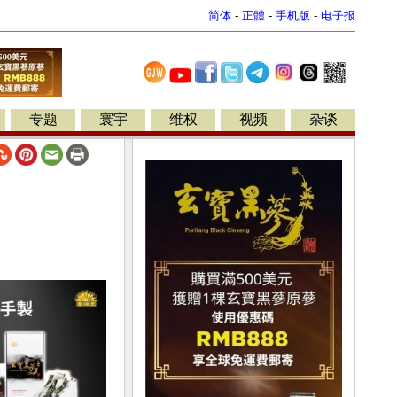
简体
-
正體
-
手机版
-
电子报
专题
寰宇
维权
视频
杂谈