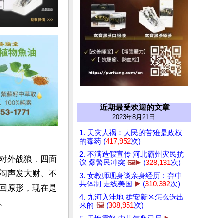
近期最受欢迎的文章
2023年8月21日
1. 天灾人祸：人民的苦难是政权
的毒药 (
417,952
次)
2. 不满造假宣传 河北霸州灾民抗
对外战狼，四面
议 爆警民冲突
🖼️▶️
(
328,131
次)
闷声发大财、不
3. 女教师现身谈亲身经历：弃中
共体制 走线美国
▶️
(
310,392
次)
回原形，现在是
4. 九河入洼地 雄安新区怎么选出


来的
🖼️
(
308,951
次)