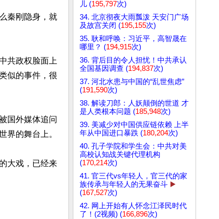
儿 (
195,797
次)
么秦刚隐身，就
34. 北京彻夜大雨瓢泼 天安门广场
及故宫关闭 (
195,155
次)
35. 耿和呼唤：习近平，高智晟在
哪里？ (
194,915
次)
36. 背后目的令人担忧！中共承认
中共政权脸面上
全国基因调查 (
194,837
次)
类似的事件，很
37. 河北水患与中国的“乱世焦虑”
(
191,590
次)
38. 解读刀郎：人妖颠倒的世道 才
是人类根本问题 (
185,948
次)
被国外媒体追问
39. 美减少对中国供应链依赖 上半
年从中国进口暴跌 (
180,204
次)
世界的舞台上。

40. 孔子学院和学生会：中共对美
高校认知战关键代理机构
(
170,214
次)
的大戏，已经来
41. 官三代vs年轻人，官三代的家
族传承与年轻人的无果奋斗
▶️
(
167,527
次)
42. 网上开始有人怀念江泽民时代
了！(2视频) (
166,896
次)