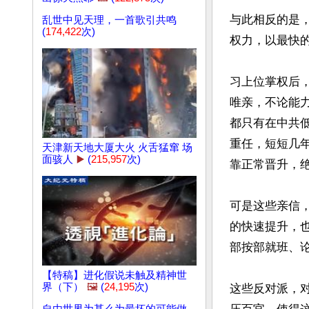
与此相反的是
乱世中见天理，一首歌引共鸣
(
174,422
次)
权力，以最快
习上位掌权后
唯亲，不论能
都只有在中共
重任，短短几
天津新天地大厦大火 火舌猛窜 场
面骇人
▶️
(
215,957
次)
靠正常晋升，绝
可是这些亲信
的快速提升，
部按部就班、
【特稿】进化假说未触及精神世
界（下）
🖼️
(
24,195
次)
这些反对派，