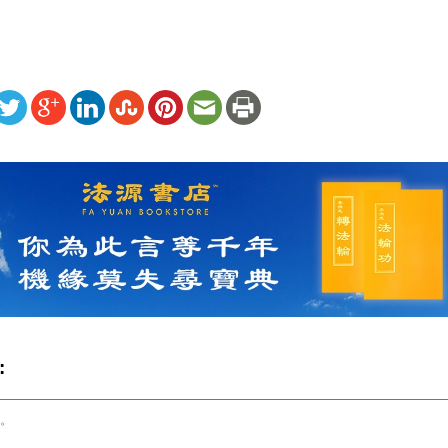
ww.renminbao.com/rmb/articles/2023/8/21/77306.html
: