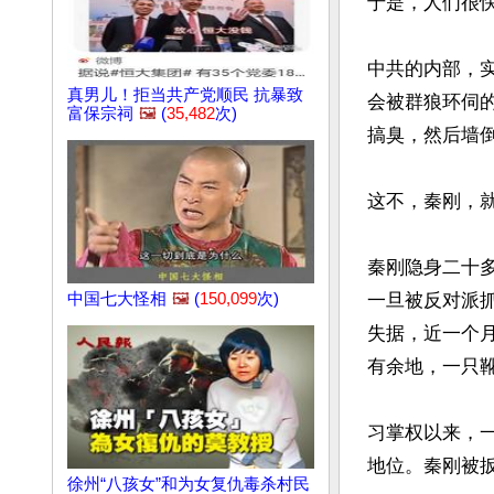
于是，人们很快
中共的内部，
真男儿！拒当共产党顺民 抗暴致
会被群狼环伺
富保宗祠
🖼️
(
35,482
次)
搞臭，然后墙倒
这不，秦刚，就
秦刚隐身二十
中国七大怪相
🖼️
(
150,099
次)
一旦被反对派
失据，近一个
有余地，一只靴
习掌权以来，
地位。秦刚被
徐州“八孩女”和为女复仇毒杀村民