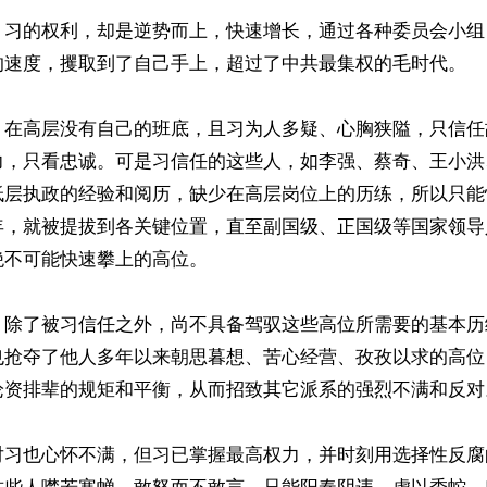
，习的权利，却是逆势而上，快速增长，通过各种委员会小组
的速度，攫取到了自己手上，超过了中共最集权的毛时代。

，在高层没有自己的班底，且习为人多疑、心胸狭隘，只信任
力，只看忠诚。可是习信任的这些人，如李强、蔡奇、王小洪
低层执政的经验和阅历，缺少在高层岗位上的历练，所以只能
年，就被提拔到各关键位置，直至副国级、正国级等国家领导
不可能快速攀上的高位。

，除了被习信任之外，尚不具备驾驭这些高位所需要的基本历
也抢夺了他人多年以来朝思暮想、苦心经营、孜孜以求的高位
论资排辈的规矩和平衡，从而招致其它派系的强烈不满和反对。
对习也心怀不满，但习已掌握最高权力，并时刻用选择性反腐