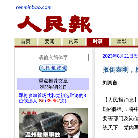
首页
要闻
内幕
时事
幽默
2023年8月21日
扳倒秦刚，
重点推荐文章
刘真言
2023年8月21日
即将参加首场共和党初选辩论的8
【人民报消息
位候选人
🖼️
(
35,967
次)
期的限制，将
要害部门及岗
统天下，党内再