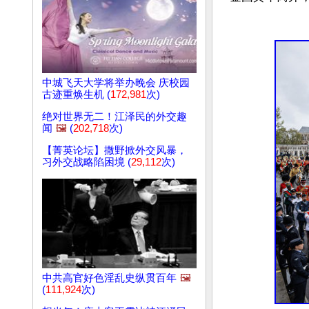
中城飞天大学将举办晚会 庆校园
古迹重焕生机 (
172,981
次)
绝对世界无二！江泽民的外交趣
闻
🖼️
(
202,718
次)
【菁英论坛】撒野掀外交风暴，
习外交战略陷困境 (
29,112
次)
中共高官好色淫乱史纵贯百年
🖼️
(
111,924
次)