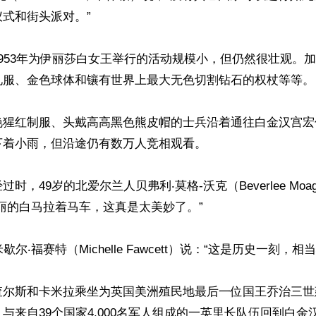
式和街头派对。”

953年为伊丽莎白女王举行的活动规模小，但仍然很壮观。
礼服、金色球体和镶有世界上最大无色切割钻石的权杖等等。

艳猩红制服、头戴高高黑色熊皮帽的士兵沿着通往白金汉宫宏
着小雨，但沿途仍有数万人竞相观看。

时，49岁的北爱尔兰人贝弗利‧莫格-沃克（Beverlee Moag-
丽的白马拉着马车，这真是太美妙了。”

尔‧福赛特（Michelle Fawcett）说：“这是历史一刻，相当
查尔斯和卡米拉乘坐为英国美洲殖民地最后一位国王乔治三世