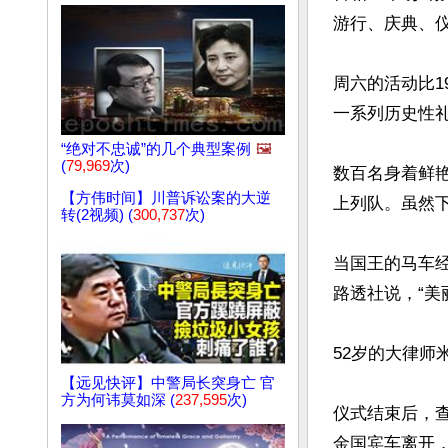
游行、庆典、仪
周六的活动比1
一系列历史性
“绝对不忠诚”的几个典型案例
🖼️
(
79,969
次)
数百名身着鲜
【方伟时间】川普诉讼案的大逆
上列队。虽然下
转(2视频) (
300,737
次)
当国王的马车经过
路透社说，“美
52岁的大律师米歇
【远见快评】中警局长突身亡 官
方为何讳莫如深 (
237,595
次)
仪式结束后，