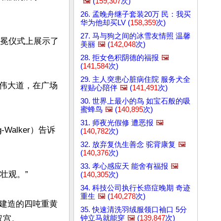
🖼️
(
159,307
次)
26. 孟晚舟继子套装20万 民：我买
华为他却买LV (
158,359
次)
27. 马与狗之间的冰雪友情照 温馨
加冕仪式上展示了
美丽
🖼️
(
142,048
次)
28. 拒女色积阴德的福报
🖼️
(
141,584
次)
29. 主人突患心脏病住院 服务犬全
伟大道，在广场
程贴心陪伴
🖼️
(
141,491
次)
30. 世界上最小的鸟 如宝石般的吸
蜜蜂鸟
🖼️
(
140,895
次)
31. 师夜光假修 遭恶报
🖼️
Walker）告诉
(
140,782
次)
32. 放弃复仇生善念 驼背康复
🖼️
(
140,376
次)
33. 孝心感应天 能舍有福报
🖼️
壮观。”

(
140,305
次)
34. 科技公司执行长癌症晚期 奇迹
重生
🖼️
(
140,278
次)
建造的四吨重黄
35. 快速清洗羽绒服领口袖口 5分
钟立马就能穿
🖼️
(
139,847
次)