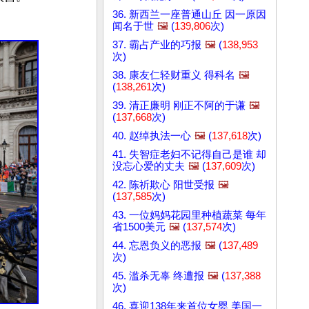
36. 新西兰一座普通山丘 因一原因
闻名于世
🖼️
(
139,806
次)
37. 霸占产业的巧报
🖼️
(
138,953
次)
38. 康友仁轻财重义 得科名
🖼️
(
138,261
次)
39. 清正廉明 刚正不阿的于谦
🖼️
(
137,668
次)
40. 赵绰执法一心
🖼️
(
137,618
次)
41. 失智症老妇不记得自己是谁 却
没忘心爱的丈夫
🖼️
(
137,609
次)
42. 陈祈欺心 阳世受报
🖼️
(
137,585
次)
43. 一位妈妈花园里种植蔬菜 每年
省1500美元
🖼️
(
137,574
次)
44. 忘恩负义的恶报
🖼️
(
137,489
次)
45. 滥杀无辜 终遭报
🖼️
(
137,388
次)
46. 喜迎138年来首位女婴 美国一