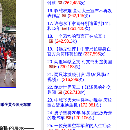
讨薪
🖼️
(
262,483
次)
16. 叹维权难 童话大王宣布不再发
表作品
🖼️
(
262,145
次)
17. 许志永丁家喜分别遭重判14年
和12年
🖼️
(
261,425
次)
18. 一个恐怖的预言正在成真！
🖼️
(
242,931
次)
19. 【远见快评】中警局长突身亡
官方为何讳莫如深 (
237,595
次)
20. 两度牢狱之灾 村支书出逃美国
🖼️▶️
(
230,183
次)
21. 两只冰激凌引发“辱华”风暴(2
视频） (
216,296
次)
22. 绝对世界无二！江泽民的外交
趣闻
🖼️
(
202,718
次)
23. 中城飞天大学将举办晚会 庆校
妇乘坐黄金国宾车前
园古迹重焕生机 (
172,981
次)
24. 男子坚持20年 终买回已故母亲
的老爷车
🖼️
(
170,106
次)
25. 一位美国空军军官的人生经验
如此耀眼的展示——