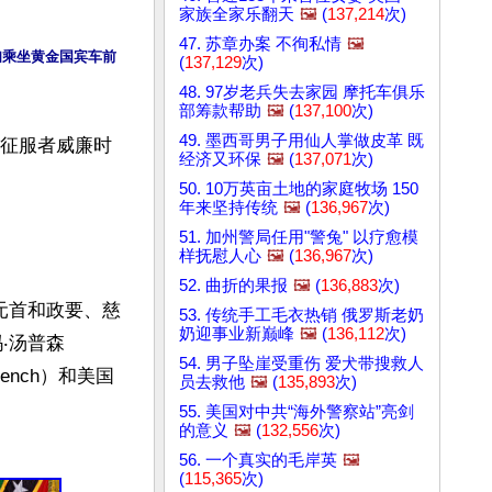
家族全家乐翻天
🖼️
(
137,214
次)
47. 苏章办案 不徇私情
🖼️
妇乘坐黄金国宾车前
(
137,129
次)
48. 97岁老兵失去家园 摩托车俱乐
部筹款帮助
🖼️
(
137,100
次)
49. 墨西哥男子用仙人掌做皮革 既
年征服者威廉时
经济又环保
🖼️
(
137,071
次)
50. 10万英亩土地的家庭牧场 150
年来坚持传统
🖼️
(
136,967
次)
51. 加州警局任用"警兔" 以疗愈模
样抚慰人心
🖼️
(
136,967
次)
52. 曲折的果报
🖼️
(
136,883
次)
元首和政要、慈
53. 传统手工毛衣热销 俄罗斯老奶
奶迎事业新巅峰
🖼️
(
136,112
次)
‧汤普森
54. 男子坠崖受重伤 爱犬带搜救人
Dench）和美国
员去救他
🖼️
(
135,893
次)
55. 美国对中共“海外警察站”亮剑
的意义
🖼️
(
132,556
次)
56. 一个真实的毛岸英
🖼️
(
115,365
次)