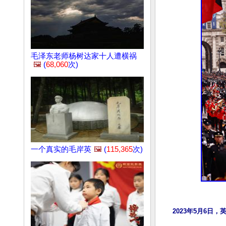
毛泽东老师杨树达家十人遭横祸
🖼️
(
68,060
次)
一个真实的毛岸英
🖼️
(
115,365
次)
2023年5月6日，英