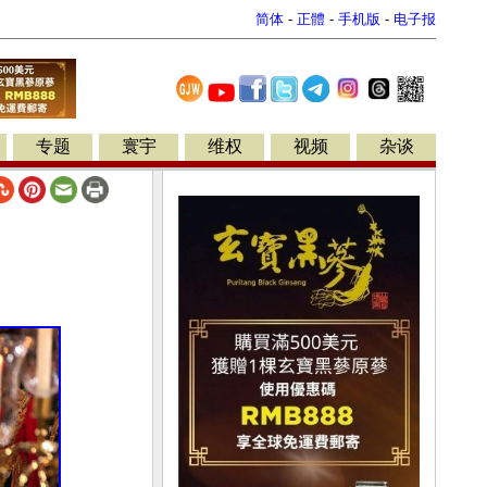
简体
-
正體
-
手机版
-
电子报
专题
寰宇
维权
视频
杂谈