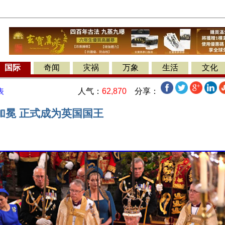
国际
奇闻
灾祸
万象
生活
文化
人气：
62,870
分享：
表
加冕 正式成为英国国王