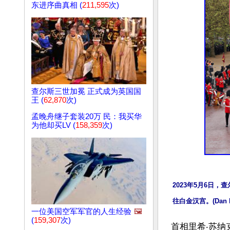
东进序曲真相 (
211,595
次)
查尔斯三世加冕 正式成为英国国
王 (
62,870
次)
孟晚舟继子套装20万 民：我买华
为他却买LV (
158,359
次)
2023年5月6日
往白金汉宫。(Dan Kit
一位美国空军军官的人生经验
🖼️
(
159,307
次)
首相里希‧苏纳