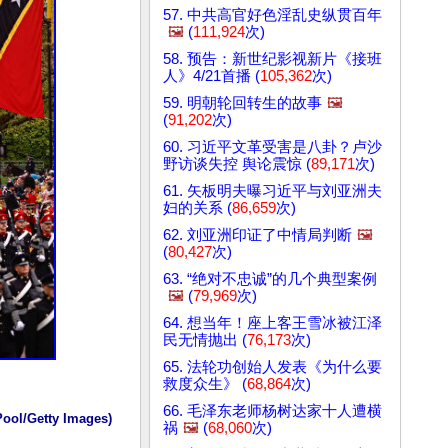
57. 中共高官好色淫乱史纵贯百年
🖼️
(
111,924
次)
58. 预告：新世纪影视新片《接班
人》4/21首播 (
105,362
次)
59. 明朝轮回转生的故事
🖼️
(
91,202
次)
60. 习近平文革受害是八卦？卢沙
野访谈失控 舆论震惊 (
89,171
次)
61. 矢板明夫曝习近平与刘亚洲夫
妇的关系 (
86,659
次)
62. 刘亚洲印证了中情局判断
🖼️
(
80,427
次)
63. “绝对不忠诚”的几个典型案例
🖼️
(
79,969
次)
64. 想当年！座上客王雪冰被江泽
民无情抛出 (
76,173
次)
65. 法轮功创始人发表《为什么要
救度众生》 (
68,864
次)
66. 毛泽东老师杨树达家十人遭横
Getty Images)
祸
🖼️
(
68,060
次)