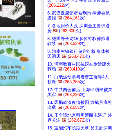
5. 一地鸡毛 习近平足球梦碎原因
(
266,222
次)
6. 武汉反腐记者被刑拘 律师会见
遭拒
🖼️
(
264,161
次)
7. 各地房价大跌 深圳业主要求退
房
🖼️
(
263,600
次)
8. 德国外长访华 多位维权律师遭
软禁
🖼️
(
263,529
次)
9. 河南村镇银行储户维权 集体被
囚酒店
🖼️
(
263,470
次)
10. 河南数百村民抗议在附近建火
葬场
🖼️
(
263,410
次)
11. 白纸运动参与者曹芷馨等4人
获释
🖼️
(
263,365
次)
12. 中共两会前后 上海61访民被关
黑牢
🖼️
(
263,296
次)
13. 因揭武汉疫情被囚 方斌月底将
出狱
🖼️
(
262,691
次)
14. 王全璋北京租房遭断电逼迁 外
界关注
🖼️
(
262,672
次)
15. 宝能汽车长期欠薪 员工赴深圳