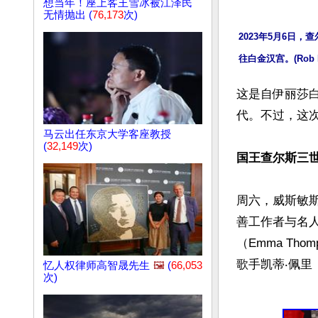
想当年！座上客王雪冰被江泽民
无情抛出 (
76,173
次)
2023年5月6日
往白金汉宫。(Rob Pin
这是自伊丽莎白
代。不过，这次
马云出任东京大学客座教授
(
32,149
次)
国王查尔斯三
周六，威斯敏斯
善工作者与名人
（Emma Tho
忆人权律师高智晟先生
🖼️
(
66,053
次)