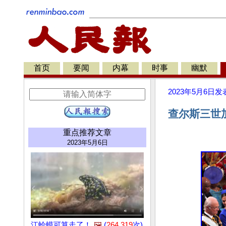
首页
要闻
内幕
时事
幽默
2023年5月6日
发
查尔斯三世
重点推荐文章
2023年5月6日
江蛤蟆可算走了！
🖼️
(
264,319
次)