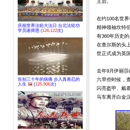
王后。

在约100名世
庆祝世界法轮大法日 台北法轮功
精神领袖坎特伯雷大主
学员谢师恩 (
126,122
次)
有360年历史的圣
在查尔斯的头上
世正式成为英国
去年9月伊丽
六早些时候，查
告别三十年的病痛 步入真善忍的
人生
🖼️
(
125,906
次)
闪亮盔甲、戴