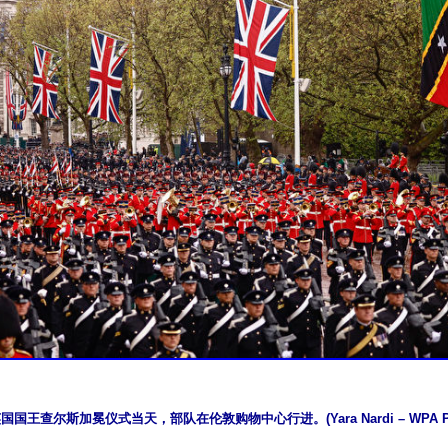
国国王查尔斯加冕仪式当天，部队在伦敦购物中心行进。(Yara Nardi – WPA Pool/