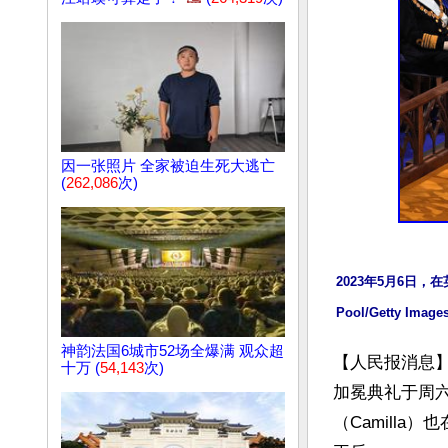
因一张照片 全家被迫生死大逃亡
(
262,086
次)
2023年5月6日，
Pool/Getty Images
神韵法国6城市52场全爆满 观众超
【人民报消息】英国
十万 (
54,143
次)
加冕典礼于周六
（Camilla