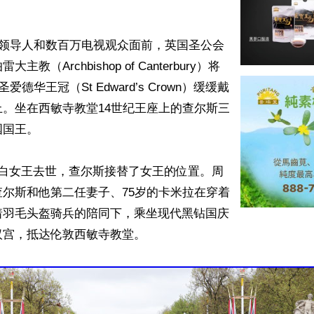
界领导人和数百万电视观众面前，英国圣公会
教（Archbishop of Canterbury）将
爱德华王冠（St Edward’s Crown）缓缓戴
。坐在西敏寺教堂14世纪王座上的查尔斯三
国王。

莎白女王去世，查尔斯接替了女王的位置。周
尔斯和他第二任妻子、75岁的卡米拉在穿着
着羽毛头盔骑兵的陪同下，乘坐现代黑钻国庆