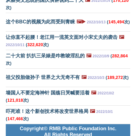
从蔡英文总统的国庆演讲说到二十大
🖼️
(
170,120
2022/10/14
次)
这个BBC的视频为此而受到青睐
🖼️▶️
(
145,494
次)
2022/10/13
让你直不起腰！老江用一流英文面对小宋丈夫的袭击
🖼️
(
322,620
次)
2022/10/11
二十大前 扒扒三呆婊是咋教唆淫乱的
🖼️
(
282,864
2022/10/9
次)
祖父投胎做孙子 世界之大无奇不有
🖼️
(
189,272
次)
2022/10/3
墙国人不要定海神针 国殇日哭喊要活着
🖼️
2022/10/2
(
121,018
次)
吓死谁！这个新创技术将改变世界格局
🖼️
2022/10/1
(
147,466
次)
Copyright© RMB Public Foundation Inc.
All Rights Reserved