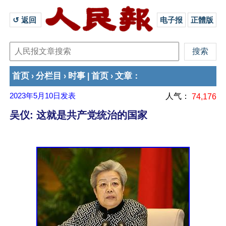
↺ 返回 
电子报
正體版
首页
分栏目
时事
首页
文章
›
›
|
›
：
2023年5月10日
发表
人气：
74,176
吴仪: 这就是共产党统治的国家