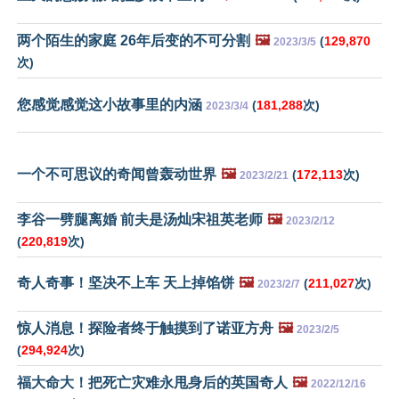
两个陌生的家庭 26年后变的不可分割
🖼️
(
129,870
2023/3/5
次)
您感觉感觉这小故事里的内涵
(
181,288
次)
2023/3/4
一个不可思议的奇闻曾轰动世界
🖼️
(
172,113
次)
2023/2/21
李谷一劈腿离婚 前夫是汤灿宋祖英老师
🖼️
2023/2/12
(
220,819
次)
奇人奇事！坚决不上车 天上掉馅饼
🖼️
(
211,027
次)
2023/2/7
惊人消息！探险者终于触摸到了诺亚方舟
🖼️
2023/2/5
(
294,924
次)
福大命大！把死亡灾难永甩身后的英国奇人
🖼️
2022/12/16