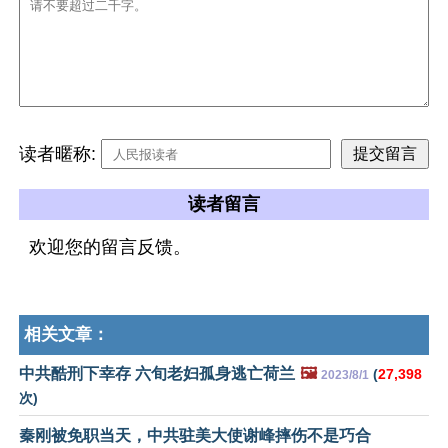
读者暱称:
读者留言
欢迎您的留言反馈。
相关文章：
中共酷刑下幸存 六旬老妇孤身逃亡荷兰
🖼️
(
27,398
2023/8/1
次)
秦刚被免职当天，中共驻美大使谢峰摔伤不是巧合