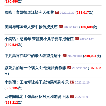
(
170,480
次)
哈哈！官媒报道江蛤今天死啦
🖼️
(
231,017
次)
2022/11/30
美国与韩国奇人梦中被传授技艺
🖼️
(
155,608
次)
2022/11/29
小笑话：想当年 宋祖英小儿子要举报老江
🖼️
2022/11/26
(
340,534
次)
中共高官在狱中的最大奢望是这个
🖼️
(
248,931
次)
2022/11/18
濒死后的这一个镜头 让他无法再作恶
🖼️
(
197,485
2022/11/12
次)
小笑话：王冶坪让英子这泡屎憋到今天
🖼️
2022/11/10
(
382,135
次)
两奇闻规定！张高丽反对只和老婆上床
🖼️
2022/11/9
(
261,212
次)