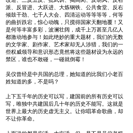
改造、三反五反、批武训、揭高岗、反胡风、反右
派、反冒进、大跃进、大炼钢铁、公共食堂、反右
倾鼓干劲、七千人大会、四清运动等等等等，何等
的曲折跌宕，惊心动魄，只搅得国家天翻地覆！又
是何等丰富多彩，波澜壮阔，成千上万甚至几亿人
都激动地参与！如此绝妙的重大题材，我们的无数
的文学家、剧作家、艺术家却无人涉猎，我们的一
些权威领导和意识形态竟然将这些题材设为永远的
禁区，谁也不敢碰，一碰就倒霉！

吴仪曾经是中共国的总理，她知道的比我们小老百
姓知道的多，不是吗？

上下五千年的历史可以写，建国前的所有历史可以
写，唯独中共建国后几十年的历史不能写。这就是
世界上最大的历史虚无主义。让你唱革命歌曲，却
不让你革命。
