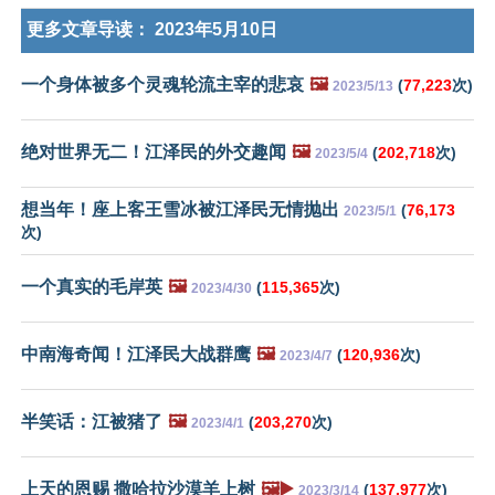
更多文章导读：
2023年5月10日
一个身体被多个灵魂轮流主宰的悲哀
🖼️
(
77,223
次)
2023/5/13
绝对世界无二！江泽民的外交趣闻
🖼️
(
202,718
次)
2023/5/4
想当年！座上客王雪冰被江泽民无情抛出
(
76,173
2023/5/1
次)
一个真实的毛岸英
🖼️
(
115,365
次)
2023/4/30
中南海奇闻！江泽民大战群鹰
🖼️
(
120,936
次)
2023/4/7
半笑话：江被猪了
🖼️
(
203,270
次)
2023/4/1
上天的恩赐 撒哈拉沙漠羊上树
🖼️▶️
(
137,977
次)
2023/3/14