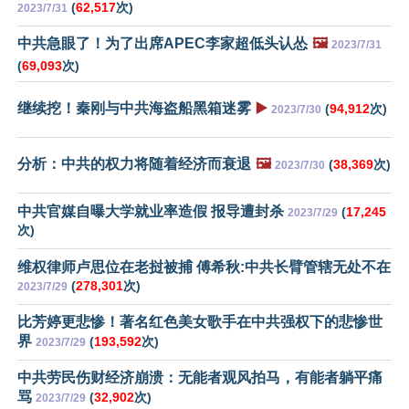
(
62,517
次)
2023/7/31
中共急眼了！为了出席APEC李家超低头认怂
🖼️
2023/7/31
(
69,093
次)
继续挖！秦刚与中共海盗船黑箱迷雾
▶️
(
94,912
次)
2023/7/30
分析：中共的权力将随着经济而衰退
🖼️
(
38,369
次)
2023/7/30
中共官媒自曝大学就业率造假 报导遭封杀
(
17,245
2023/7/29
次)
维权律师卢思位在老挝被捕 傅希秋:中共长臂管辖无处不在
(
278,301
次)
2023/7/29
比芳婷更悲惨！著名红色美女歌手在中共强权下的悲惨世
界
(
193,592
次)
2023/7/29
中共劳民伤财经济崩溃：无能者观风拍马，有能者躺平痛
骂
(
32,902
次)
2023/7/29