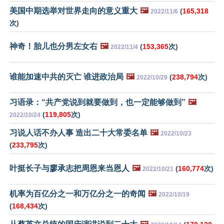
美国中期选举对世界走向的意义重大
🖼️
(
165,318
2022/11/6
次)
神奇！胎儿也分男左女右
🖼️
(
153,365
次)
2022/11/4
谁能加速中共的灭亡 谁进政治局
🖼️
(
238,794
次)
2022/10/29
习语录：“共产党说到就要做到，也一定能够做到”
🖼️
(
119,805
次)
2022/10/24
习说人话不办人事 造出二十大常委名单
🖼️
2022/10/23
(
233,795
次)
叶挺长子与廖承志把周恩来当恩人
🖼️
(
160,774
次)
2022/10/21
机率为百亿分之一和万亿分之一的奇闻
🖼️
2022/10/19
(
168,434
次)