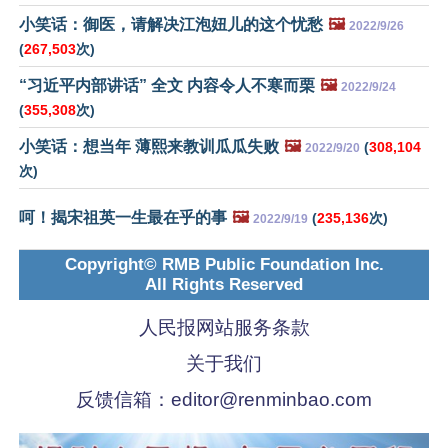
小笑话：御医，请解决江泡妞儿的这个忧愁
🖼️
2022/9/26
(
267,503
次)
“习近平内部讲话” 全文 内容令人不寒而栗
🖼️
2022/9/24
(
355,308
次)
小笑话：想当年 薄熙来教训瓜瓜失败
🖼️
(
308,104
2022/9/20
次)
呵！揭宋祖英一生最在乎的事
🖼️
(
235,136
次)
2022/9/19
Copyright© RMB Public Foundation Inc.
All Rights Reserved
人民报网站服务条款
关于我们
反馈信箱：
editor@renminbao.com