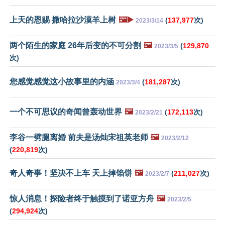
上天的恩赐 撒哈拉沙漠羊上树
🖼️▶️
(
137,977
次)
2023/3/14
两个陌生的家庭 26年后变的不可分割
🖼️
(
129,870
2023/3/5
次)
您感觉感觉这小故事里的内涵
(
181,287
次)
2023/3/4
一个不可思议的奇闻曾轰动世界
🖼️
(
172,113
次)
2023/2/21
李谷一劈腿离婚 前夫是汤灿宋祖英老师
🖼️
2023/2/12
(
220,819
次)
奇人奇事！坚决不上车 天上掉馅饼
🖼️
(
211,027
次)
2023/2/7
惊人消息！探险者终于触摸到了诺亚方舟
🖼️
2023/2/5
(
294,924
次)