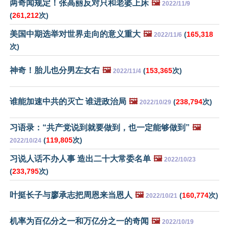
两奇闻规定！张高丽反对只和老婆上床
🖼️
2022/11/9
(
261,212
次)
美国中期选举对世界走向的意义重大
🖼️
(
165,318
2022/11/6
次)
神奇！胎儿也分男左女右
🖼️
(
153,365
次)
2022/11/4
谁能加速中共的灭亡 谁进政治局
🖼️
(
238,794
次)
2022/10/29
习语录：“共产党说到就要做到，也一定能够做到”
🖼️
(
119,805
次)
2022/10/24
习说人话不办人事 造出二十大常委名单
🖼️
2022/10/23
(
233,795
次)
叶挺长子与廖承志把周恩来当恩人
🖼️
(
160,774
次)
2022/10/21
机率为百亿分之一和万亿分之一的奇闻
🖼️
2022/10/19