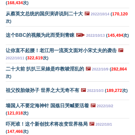
(
168,434
次)
从蔡英文总统的国庆演讲说到二十大
🖼️
(
170,120
2022/10/14
次)
这个BBC的视频为此而受到青睐
🖼️▶️
(
145,494
次)
2022/10/13
让你直不起腰！老江用一流英文面对小宋丈夫的袭击
🖼️
(
322,619
次)
2022/10/11
二十大前 扒扒三呆婊是咋教唆淫乱的
🖼️
(
282,864
2022/10/9
次)
祖父投胎做孙子 世界之大无奇不有
🖼️
(
189,272
次)
2022/10/3
墙国人不要定海神针 国殇日哭喊要活着
🖼️
2022/10/2
(
121,018
次)
吓死谁！这个新创技术将改变世界格局
🖼️
2022/10/1
(
147,466
次)