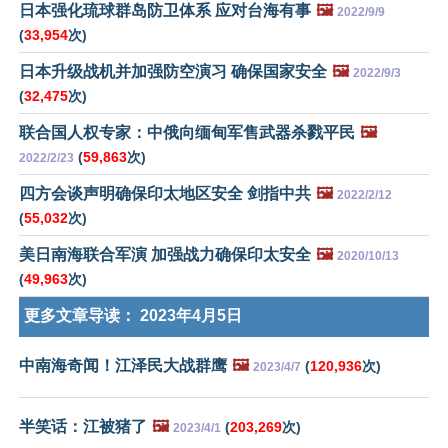
日本强化琉球群岛防卫体系 应对台海有事
🖼️
2022/9/9
(
33,954
次)
日本升级战机并加强防空演习 确保国家安全
🖼️
2022/9/3
(
32,475
次)
联合国人权专家：中俄向缅甸军售武器杀戮平民
🖼️
(
59,863
次)
2022/2/23
四方会谈声明确保印太地区安全 剑指中共
🖼️
2022/2/12
(
55,032
次)
美日南海联合军演 加强战力确保印太安全
🖼️
2020/10/13
(
49,963
次)
更多文章导读：
2023年4月5日
中南海奇闻！江泽民大战群鹰
🖼️
(
120,936
次)
2023/4/7
半笑话：江被猪了
🖼️
(
203,269
次)
2023/4/1