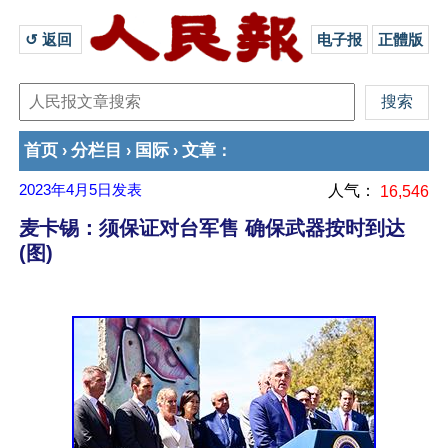
↺ 返回 
电子报
正體版
首页
分栏目
国际
文章
›
›
›
：
2023年4月5日
发表
人气：
16,546
麦卡锡：须保证对台军售 确保武器按时到达
(图)