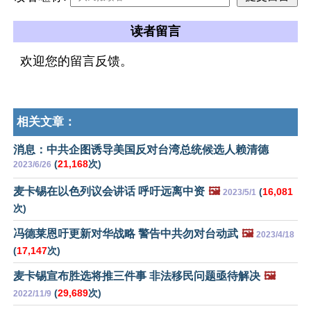
读者留言
欢迎您的留言反馈。
相关文章：
消息：中共企图诱导美国反对台湾总统候选人赖清德
(
21,168
次)
2023/6/26
麦卡锡在以色列议会讲话 呼吁远离中资
🖼️
(
16,081
2023/5/1
次)
冯德莱恩吁更新对华战略 警告中共勿对台动武
🖼️
2023/4/18
(
17,147
次)
麦卡锡宣布胜选将推三件事 非法移民问题亟待解决
🖼️
(
29,689
次)
2022/11/9