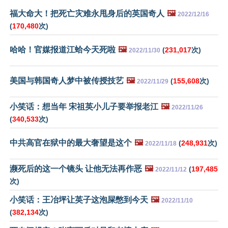
福大命大！把死亡灾难永甩身后的英国奇人
🖼️
2022/12/16
(
170,480
次)
哈哈！官媒报道江蛤今天死啦
🖼️
(
231,017
次)
2022/11/30
美国与韩国奇人梦中被传授技艺
🖼️
(
155,608
次)
2022/11/29
小笑话：想当年 宋祖英小儿子要举报老江
🖼️
2022/11/26
(
340,533
次)
中共高官在狱中的最大奢望是这个
🖼️
(
248,931
次)
2022/11/18
濒死后的这一个镜头 让他无法再作恶
🖼️
(
197,485
2022/11/12
次)
小笑话：王冶坪让英子这泡屎憋到今天
🖼️
2022/11/10
(
382,134
次)