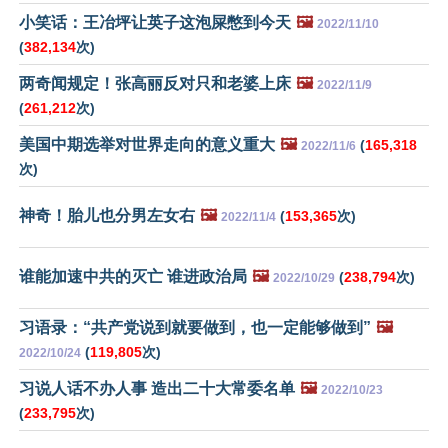
小笑话：王冶坪让英子这泡屎憋到今天
🖼️
2022/11/10
(
382,134
次)
两奇闻规定！张高丽反对只和老婆上床
🖼️
2022/11/9
(
261,212
次)
美国中期选举对世界走向的意义重大
🖼️
(
165,318
2022/11/6
次)
神奇！胎儿也分男左女右
🖼️
(
153,365
次)
2022/11/4
谁能加速中共的灭亡 谁进政治局
🖼️
(
238,794
次)
2022/10/29
习语录：“共产党说到就要做到，也一定能够做到”
🖼️
(
119,805
次)
2022/10/24
习说人话不办人事 造出二十大常委名单
🖼️
2022/10/23
(
233,795
次)