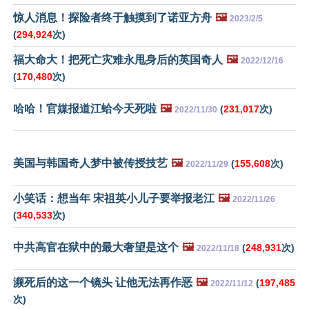
惊人消息！探险者终于触摸到了诺亚方舟
🖼️
2023/2/5
(
294,924
次)
福大命大！把死亡灾难永甩身后的英国奇人
🖼️
2022/12/16
(
170,480
次)
哈哈！官媒报道江蛤今天死啦
🖼️
(
231,017
次)
2022/11/30
美国与韩国奇人梦中被传授技艺
🖼️
(
155,608
次)
2022/11/29
小笑话：想当年 宋祖英小儿子要举报老江
🖼️
2022/11/26
(
340,533
次)
中共高官在狱中的最大奢望是这个
🖼️
(
248,931
次)
2022/11/18
濒死后的这一个镜头 让他无法再作恶
🖼️
(
197,485
2022/11/12
次)