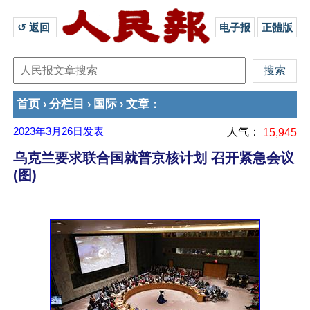
↺ 返回 
电子报
正體版
首页
分栏目
国际
文章
›
›
›
：
2023年3月26日
发表
人气：
15,945
乌克兰要求联合国就普京核计划 召开紧急会议
(图)