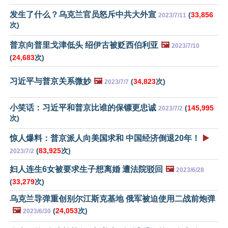
发生了什么？乌克兰官员怒斥中共大外宣
(
33,856
2023/7/11
次)
普京向普里戈津低头 绍伊古被贬西伯利亚
🖼️
2023/7/10
(
24,683
次)
习近平与普京关系微妙
🖼️
(
34,823
次)
2023/7/7
小笑话：习近平和普京比谁的保镖更忠诚
(
145,995
2023/7/2
次)
惊人爆料：普京派人向美国求和 中国经济倒退20年！
▶️
(
83,925
次)
2023/7/2
妇人连生6女被要求生子想离婚 遭法院驳回
🖼️
2023/6/28
(
33,279
次)
乌克兰导弹重创别尔江斯克基地 俄军被迫使用二战前炮弹
🖼️
(
24,053
次)
2023/6/30