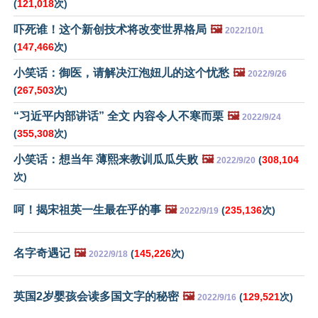
(
121,018
次)
吓死谁！这个新创技术将改变世界格局
🖼️
2022/10/1
(
147,466
次)
小笑话：御医，请解决江泡妞儿的这个忧愁
🖼️
2022/9/26
(
267,503
次)
“习近平内部讲话” 全文 内容令人不寒而栗
🖼️
2022/9/24
(
355,308
次)
小笑话：想当年 薄熙来教训瓜瓜失败
🖼️
(
308,104
2022/9/20
次)
呵！揭宋祖英一生最在乎的事
🖼️
(
235,136
次)
2022/9/19
名字奇遇记
🖼️
(
145,226
次)
2022/9/18
英国2岁婴孩会读多国文字的秘密
🖼️
(
129,521
次)
2022/9/16