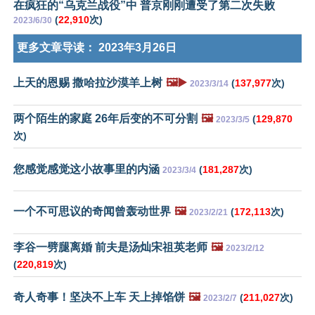
在疯狂的“乌克兰战役”中 普京刚刚遭受了第二次失败
(
22,910
次)
2023/6/30
更多文章导读：
2023年3月26日
上天的恩赐 撒哈拉沙漠羊上树
🖼️▶️
(
137,977
次)
2023/3/14
两个陌生的家庭 26年后变的不可分割
🖼️
(
129,870
2023/3/5
次)
您感觉感觉这小故事里的内涵
(
181,287
次)
2023/3/4
一个不可思议的奇闻曾轰动世界
🖼️
(
172,113
次)
2023/2/21
李谷一劈腿离婚 前夫是汤灿宋祖英老师
🖼️
2023/2/12
(
220,819
次)
奇人奇事！坚决不上车 天上掉馅饼
🖼️
(
211,027
次)
2023/2/7