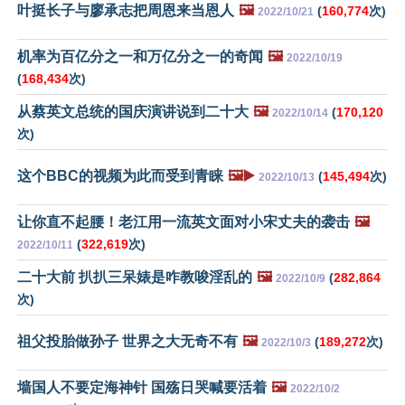
叶挺长子与廖承志把周恩来当恩人
🖼️
(
160,774
次)
2022/10/21
机率为百亿分之一和万亿分之一的奇闻
🖼️
2022/10/19
(
168,434
次)
从蔡英文总统的国庆演讲说到二十大
🖼️
(
170,120
2022/10/14
次)
这个BBC的视频为此而受到青睐
🖼️▶️
(
145,494
次)
2022/10/13
让你直不起腰！老江用一流英文面对小宋丈夫的袭击
🖼️
(
322,619
次)
2022/10/11
二十大前 扒扒三呆婊是咋教唆淫乱的
🖼️
(
282,864
2022/10/9
次)
祖父投胎做孙子 世界之大无奇不有
🖼️
(
189,272
次)
2022/10/3
墙国人不要定海神针 国殇日哭喊要活着
🖼️
2022/10/2