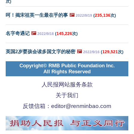
次)
呵！揭宋祖英一生最在乎的事
🖼️
(
235,136
次)
2022/9/19
名字奇遇记
🖼️
(
145,226
次)
2022/9/18
英国2岁婴孩会读多国文字的秘密
🖼️
(
129,521
次)
2022/9/16
Copyright© RMB Public Foundation Inc.
All Rights Reserved
人民报网站服务条款
关于我们
反馈信箱：
editor@renminbao.com