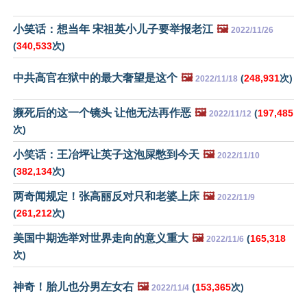
小笑话：想当年 宋祖英小儿子要举报老江
🖼️
2022/11/26
(
340,533
次)
中共高官在狱中的最大奢望是这个
🖼️
(
248,931
次)
2022/11/18
濒死后的这一个镜头 让他无法再作恶
🖼️
(
197,485
2022/11/12
次)
小笑话：王冶坪让英子这泡屎憋到今天
🖼️
2022/11/10
(
382,134
次)
两奇闻规定！张高丽反对只和老婆上床
🖼️
2022/11/9
(
261,212
次)
美国中期选举对世界走向的意义重大
🖼️
(
165,318
2022/11/6
次)
神奇！胎儿也分男左女右
🖼️
(
153,365
次)
2022/11/4