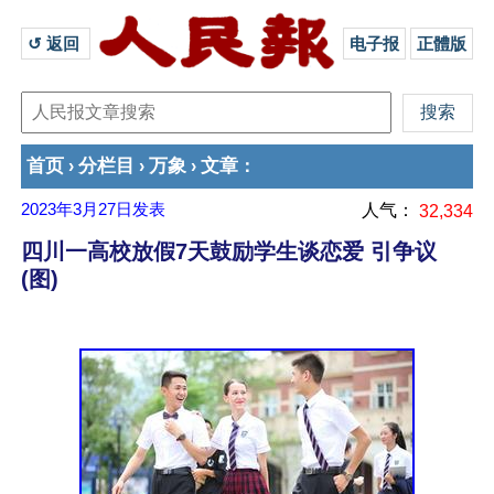
↺ 返回 
电子报
正體版
首页
分栏目
万象
文章
›
›
›
：
2023年3月27日
发表
人气：
32,334
四川一高校放假7天鼓励学生谈恋爱 引争议
(图)