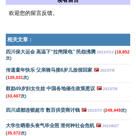
读者留言
欢迎您的留言反馈。
相关文章：
四川保大运会 高温下“拉闸限电” 民怨沸腾
(
18,852
2023/7/13
次)
传递童年快乐 父亲骑马接8岁儿放假回家
🖼️
2023/7/8
(
135,031
次)
鼓励49岁妇女生娃 中国各地催生政策惹议
🖼️
2023/7/8
(
33,407
次)
四川成都连锁超市 数百供货商讨钱
🖼️
(
249,449
次)
2023/7/7
大学生晒垂头丧气毕业照 泄何种社会危机
🖼️
2023/6/27
(
35,572
次)