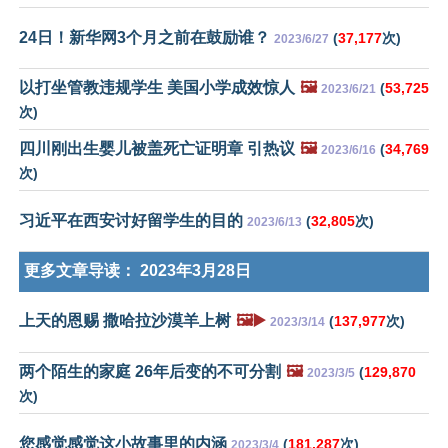
24日！新华网3个月之前在鼓励谁？
(
37,177
次)
2023/6/27
以打坐管教违规学生 美国小学成效惊人
🖼️
(
53,725
2023/6/21
次)
四川刚出生婴儿被盖死亡证明章 引热议
🖼️
(
34,769
2023/6/16
次)
习近平在西安讨好留学生的目的
(
32,805
次)
2023/6/13
更多文章导读：
2023年3月28日
上天的恩赐 撒哈拉沙漠羊上树
🖼️▶️
(
137,977
次)
2023/3/14
两个陌生的家庭 26年后变的不可分割
🖼️
(
129,870
2023/3/5
次)
您感觉感觉这小故事里的内涵
(
181,287
次)
2023/3/4