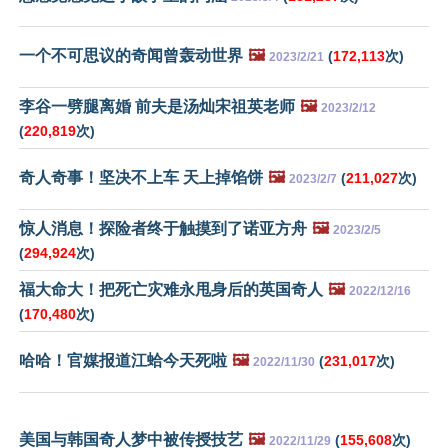
一个不可思议的奇闻曾轰动世界
🖼️
(
172,113
次)
2023/2/21
李谷一劈腿离婚 前夫是汤灿宋祖英老师
🖼️
2023/2/12
(
220,819
次)
奇人奇事！坚决不上车 天上掉馅饼
🖼️
(
211,027
次)
2023/2/7
惊人消息！探险者终于触摸到了诺亚方舟
🖼️
2023/2/5
(
294,924
次)
福大命大！把死亡灾难永甩身后的英国奇人
🖼️
2022/12/16
(
170,480
次)
哈哈！官媒报道江蛤今天死啦
🖼️
(
231,017
次)
2022/11/30
美国与韩国奇人梦中被传授技艺
🖼️
(
155,608
次)
2022/11/29