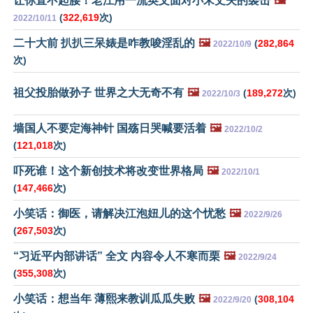
让你直不起腰！老江用一流英文面对小宋丈夫的袭击
🖼️
(
322,619
次)
2022/10/11
二十大前 扒扒三呆婊是咋教唆淫乱的
🖼️
(
282,864
2022/10/9
次)
祖父投胎做孙子 世界之大无奇不有
🖼️
(
189,272
次)
2022/10/3
墙国人不要定海神针 国殇日哭喊要活着
🖼️
2022/10/2
(
121,018
次)
吓死谁！这个新创技术将改变世界格局
🖼️
2022/10/1
(
147,466
次)
小笑话：御医，请解决江泡妞儿的这个忧愁
🖼️
2022/9/26
(
267,503
次)
“习近平内部讲话” 全文 内容令人不寒而栗
🖼️
2022/9/24
(
355,308
次)
小笑话：想当年 薄熙来教训瓜瓜失败
🖼️
(
308,104
2022/9/20