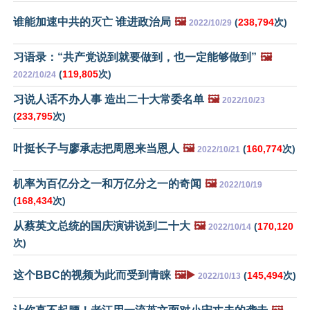
谁能加速中共的灭亡 谁进政治局
🖼️
(
238,794
次)
2022/10/29
习语录：“共产党说到就要做到，也一定能够做到”
🖼️
(
119,805
次)
2022/10/24
习说人话不办人事 造出二十大常委名单
🖼️
2022/10/23
(
233,795
次)
叶挺长子与廖承志把周恩来当恩人
🖼️
(
160,774
次)
2022/10/21
机率为百亿分之一和万亿分之一的奇闻
🖼️
2022/10/19
(
168,434
次)
从蔡英文总统的国庆演讲说到二十大
🖼️
(
170,120
2022/10/14
次)
这个BBC的视频为此而受到青睐
🖼️▶️
(
145,494
次)
2022/10/13