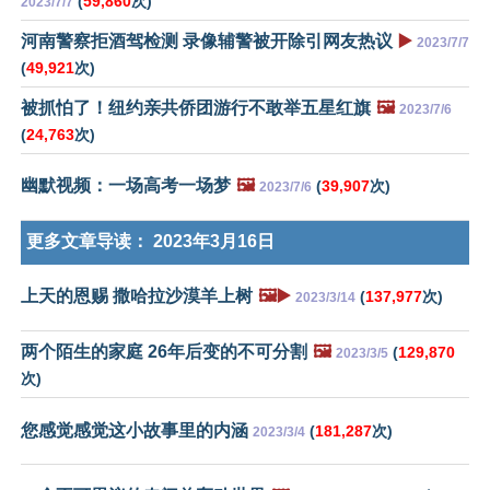
(
59,860
次)
2023/7/7
河南警察拒酒驾检测 录像辅警被开除引网友热议
▶️
2023/7/7
(
49,921
次)
被抓怕了！纽约亲共侨团游行不敢举五星红旗
🖼️
2023/7/6
(
24,763
次)
幽默视频：一场高考一场梦
🖼️
(
39,907
次)
2023/7/6
更多文章导读：
2023年3月16日
上天的恩赐 撒哈拉沙漠羊上树
🖼️▶️
(
137,977
次)
2023/3/14
两个陌生的家庭 26年后变的不可分割
🖼️
(
129,870
2023/3/5
次)
您感觉感觉这小故事里的内涵
(
181,287
次)
2023/3/4