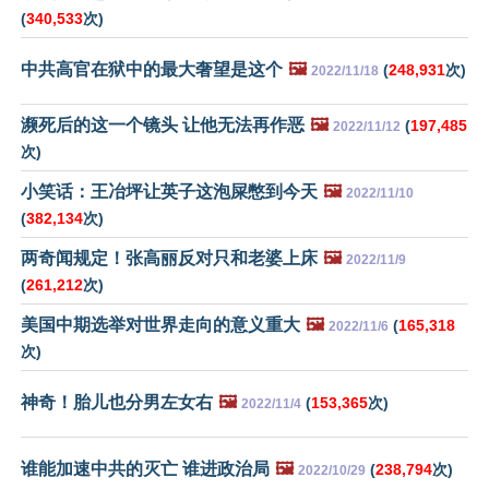
(
340,533
次)
中共高官在狱中的最大奢望是这个
🖼️
(
248,931
次)
2022/11/18
濒死后的这一个镜头 让他无法再作恶
🖼️
(
197,485
2022/11/12
次)
小笑话：王冶坪让英子这泡屎憋到今天
🖼️
2022/11/10
(
382,134
次)
两奇闻规定！张高丽反对只和老婆上床
🖼️
2022/11/9
(
261,212
次)
美国中期选举对世界走向的意义重大
🖼️
(
165,318
2022/11/6
次)
神奇！胎儿也分男左女右
🖼️
(
153,365
次)
2022/11/4
谁能加速中共的灭亡 谁进政治局
🖼️
(
238,794
次)
2022/10/29