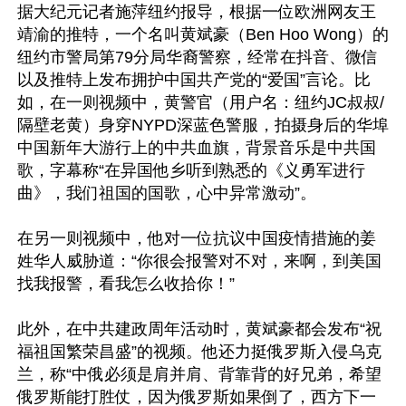
据大纪元记者施萍纽约报导，根据一位欧洲网友王
靖渝的推特，一个名叫黄斌豪（Ben Hoo Wong）的
纽约市警局第79分局华裔警察，经常在抖音、微信
以及推特上发布拥护中国共产党的“爱国”言论。比
如，在一则视频中，黄警官（用户名：纽约JC叔叔/
隔壁老黄）身穿NYPD深蓝色警服，拍摄身后的华埠
中国新年大游行上的中共血旗，背景音乐是中共国
歌，字幕称“在异国他乡听到熟悉的《义勇军进行
曲》，我们祖国的国歌，心中异常激动”。

在另一则视频中，他对一位抗议中国疫情措施的姜
姓华人威胁道：“你很会报警对不对，来啊，到美国
找我报警，看我怎么收拾你！”

此外，在中共建政周年活动时，黄斌豪都会发布“祝
福祖国繁荣昌盛”的视频。他还力挺俄罗斯入侵乌克
兰，称“中俄必须是肩并肩、背靠背的好兄弟，希望
俄罗斯能打胜仗，因为俄罗斯如果倒了，西方下一