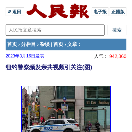
↺ 返回 
电子报
正體版
首页
分栏目
杂谈
首页
文章
›
›
|
›
：
2023年3月16日
发表
人气：
942,360
纽约警察频发亲共视频引关注(图)