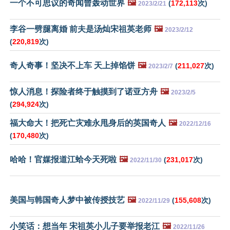
一个不可思议的奇闻曾轰动世界
🖼️
(
172,113
次)
2023/2/21
李谷一劈腿离婚 前夫是汤灿宋祖英老师
🖼️
2023/2/12
(
220,819
次)
奇人奇事！坚决不上车 天上掉馅饼
🖼️
(
211,027
次)
2023/2/7
惊人消息！探险者终于触摸到了诺亚方舟
🖼️
2023/2/5
(
294,924
次)
福大命大！把死亡灾难永甩身后的英国奇人
🖼️
2022/12/16
(
170,480
次)
哈哈！官媒报道江蛤今天死啦
🖼️
(
231,017
次)
2022/11/30
美国与韩国奇人梦中被传授技艺
🖼️
(
155,608
次)
2022/11/29
小笑话：想当年 宋祖英小儿子要举报老江
🖼️
2022/11/26