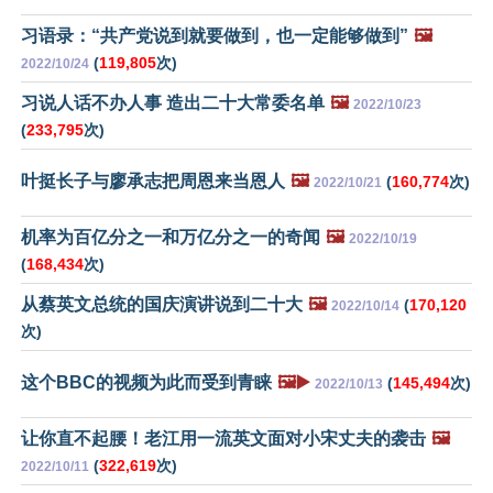
习语录：“共产党说到就要做到，也一定能够做到”
🖼️
(
119,805
次)
2022/10/24
习说人话不办人事 造出二十大常委名单
🖼️
2022/10/23
(
233,795
次)
叶挺长子与廖承志把周恩来当恩人
🖼️
(
160,774
次)
2022/10/21
机率为百亿分之一和万亿分之一的奇闻
🖼️
2022/10/19
(
168,434
次)
从蔡英文总统的国庆演讲说到二十大
🖼️
(
170,120
2022/10/14
次)
这个BBC的视频为此而受到青睐
🖼️▶️
(
145,494
次)
2022/10/13
让你直不起腰！老江用一流英文面对小宋丈夫的袭击
🖼️
(
322,619
次)
2022/10/11