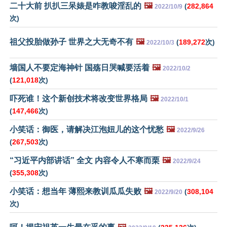
二十大前 扒扒三呆婊是咋教唆淫乱的
🖼️
(
282,864
2022/10/9
次)
祖父投胎做孙子 世界之大无奇不有
🖼️
(
189,272
次)
2022/10/3
墙国人不要定海神针 国殇日哭喊要活着
🖼️
2022/10/2
(
121,018
次)
吓死谁！这个新创技术将改变世界格局
🖼️
2022/10/1
(
147,466
次)
小笑话：御医，请解决江泡妞儿的这个忧愁
🖼️
2022/9/26
(
267,503
次)
“习近平内部讲话” 全文 内容令人不寒而栗
🖼️
2022/9/24
(
355,308
次)
小笑话：想当年 薄熙来教训瓜瓜失败
🖼️
(
308,104
2022/9/20
次)