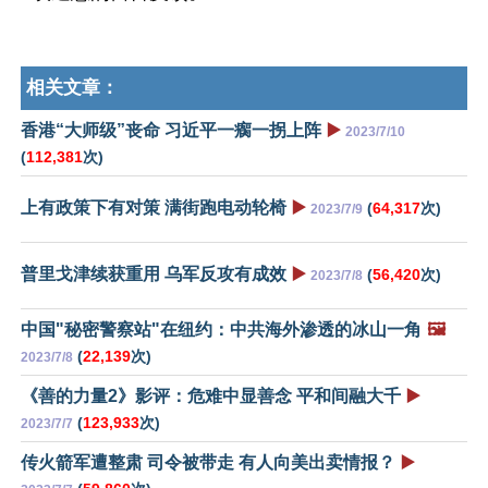
相关文章：
香港“大师级”丧命 习近平一瘸一拐上阵
▶️
2023/7/10
(
112,381
次)
上有政策下有对策 满街跑电动轮椅
▶️
(
64,317
次)
2023/7/9
普里戈津续获重用 乌军反攻有成效
▶️
(
56,420
次)
2023/7/8
中国"秘密警察站"在纽约：中共海外渗透的冰山一角
🖼️
(
22,139
次)
2023/7/8
《善的力量2》影评：危难中显善念 平和间融大千
▶️
(
123,933
次)
2023/7/7
传火箭军遭整肃 司令被带走 有人向美出卖情报？
▶️