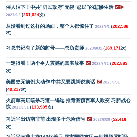
催人泪下！中共“刃民政府”无视“忍民”的悲惨生活
🖼️▶️
(
261,624
次)
2023/9/2
从没看到过这样的场面，整个人都惊住了
(
202,588
2023/9/1
次)
习总书记有了新的封号——总负责师
(
169,171
次)
2023/8/31
一定得看！两个令人震撼的真实故事
🖼️
(
202,883
2023/8/31
次)
美国史无前例大动作 中共又要跳脚说疯话
🖼️
2023/8/31
(
49,217
次)
火箭军高层暗杀习遭一锅端 推背图预言军人政变 习胆战心
惊
(
133,985
次)
2023/8/31
习近平出访南非前 出现多个危险信号
🖼️
(
52,416
2023/8/30
次)
习近平南非大撒140亿美元 厉害国网友因一则视频哭断肠