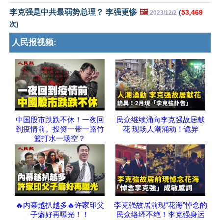
李克强是中共最弱势总理？ 李强更惨
🖼️
(
53,469
2023/12/2
次)
人民报视频:
中国股市跌跌不休！一夜回
民众继续涌向李克强故居献
到疫情前。投资一带一路竹
花 现场人潮涌动！诡异
篮打水一场空？
🔥内幕越扒越多🔥许家印父
李克强故居前现“花海”悼念的
子癖好再曝光！！
民众络绎不绝！李克强身运