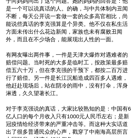
子向妈妈问出了这个问题。她的妈妈的回答是：他
是一个可以说真话的人。的确，与中共体制内丑闻
不断，每天公开说一套做一套的众多高官相比，尚
能说些真话的李克强算是个异类。他不仅在私生活
方面未传出什么花边新闻，家族也未有腐败丑闻
外，而且在不少场合，能展现出人性的一面。

有网友曝出两件事，一件是天津大爆炸对遇难者的
赔偿问题。当时死的大多是临时工，按政策最多赔
偿五六十万，但在李克强的干预下，都按二百万进
行了赔偿。另一件是长江沉船造成四百多人遇难，
他赶赴现场后，站在阴冷的雨中，没有打伞，浑身
淋透，久久望著长江。

对于李克强说的真话，大家比较熟知的是：中国有6
亿人口的每个月收入只有1000元人民币左右；是新
冠疫情给经济带来的严重冲击等。而这种大实话道
出了很多普通民众的心声，戳穿了中南海高层所言