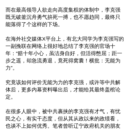
而在最高领导人欲走向高度集权的体制中，李克强
既无破釜沉舟勇气拚死一搏，也不愿趋同，最终只
能落得了个这样的下场。

在海外社交媒体X平台上，有北大同学为李克强写的
一副挽联在网络上很好地总结了李克强的官场十
年：“赔十年小心，虽洁身自好，但活得憋屈；距一
步之遥，却急流勇退，竟死得窝囊！横批：无能为
力”。

究竟该如何评价无能为力的李克强，或许等中共解
体后，更多内幕资料曝出后，才能给其最终盖棺论
定。

在很多人眼中，被中共裹挟的李克强有才气，有忧
民之心，有实干态度，但从其从政以来的政绩看，
也谈不上如何优秀。笔者曾听辽宁政府机关的朋友