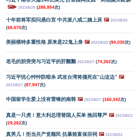
🖼️▶️
(
288,954
次)
2023/8/29
十年前将军拟问鼎白宫 中共派八戒二姨上床
🖼️
2023/8/28
(
68,670
次)
美丽模特多重性格 原来是22鬼上身
🖼️
(
94,030
次)
2023/8/28
老毛的胆突突与习近平的肝颤颤
(
74,262
次)
2023/8/27
习近平忧心忡忡防暗杀 武攻台湾将撞死在“山这边”
🖼️
(
87,947
次)
2023/8/27
中国留学生爱上没有雷锋的南韩
🖼️
(
160,342
次)
2023/8/27
真是一只虎！意大利总理替国人买单 挽回尊严
🖼️
2023/8/23
(
29,262
次)
真男儿！拒当共产党顺民 抗暴致富保宗祠
🖼️
2023/8/22