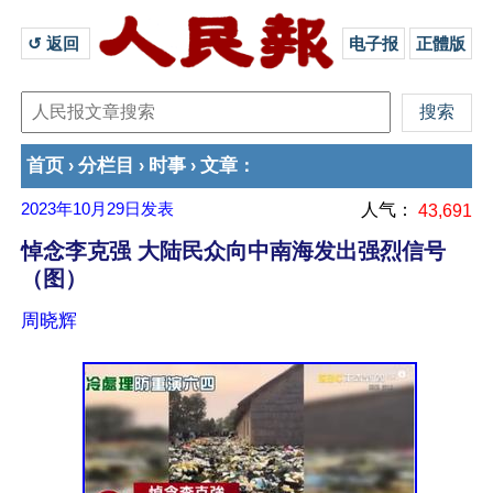
↺ 返回 
电子报
正體版
首页
分栏目
时事
文章
›
›
›
：
2023年10月29日
发表
人气：
43,691
悼念李克强 大陆民众向中南海发出强烈信号
（图）
周晓辉