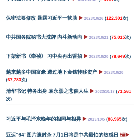
保密法要修改 暴露习近平一软肋
▶️
(
122,301
次)
2023/10/26
中共国务院秘书大洗牌 内斗新动向
▶️
(
75,015
次)
2023/10/21
下架新书《崇祯》 习中央再出昏招
▶️
(
78,649
次)
2023/10/20
越来越多中国富豪 透过地下金钱转移资产
▶️
2023/10/20
(
67,783
次)
清华书记 特务出身 袁永熙之悲催人生
▶️
(
71,561
2023/10/17
次)
习近平与毛泽东晚年的相同与相异
▶️
(
86,965
次)
2023/10/5
亚运“64”图片遭封杀 7月1日将是中共最怕的敏感日
🖼️▶️