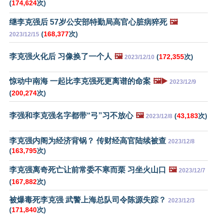
(
174,624
次)
继李克强后 57岁公安部特勤局高官心脏病猝死
🖼️
(
168,377
次)
2023/12/15
李克强火化后 习像换了一个人
🖼️
(
172,355
次)
2023/12/10
惊动中南海 一起比李克强死更离谱的命案
🖼️▶️
2023/12/9
(
200,274
次)
李强和李克强名字都带“弓”习不放心
🖼️
(
43,183
次)
2023/12/8
李克强内阁为经济背锅？ 传财经高官陆续被查
2023/12/8
(
163,795
次)
李克强离奇死亡让前常委不寒而栗 习坐火山口
🖼️
2023/12/7
(
167,882
次)
被爆毒死李克强 武警上海总队司令陈源失踪？
2023/12/3
(
171,840
次)