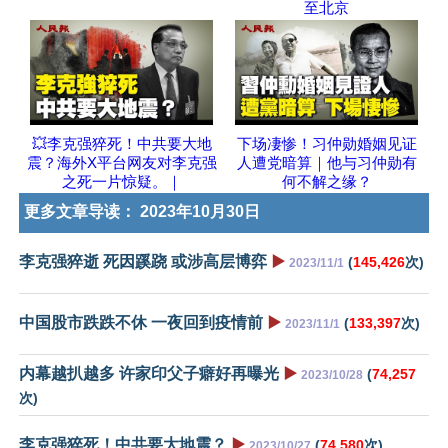
至北京
💥李克强猝死！中共要大地
下场凄惨！习仲勋婚姻见证
震？海外X平台网友对李克强
人遭党暗算｜他与习仲勋有
之死一片惊疑。｜
何不解之缘？
更多文章导读：
2023年10月30日
李克强猝逝 死因蹊跷 或涉高层博弈
▶️
(
145,426
次)
2023/11/1
中国股市跌跌不休 一夜回到疫情前
▶️
(
133,397
次)
2023/11/1
内幕越扒越多 许家印父子癖好再曝光
▶️
(
74,257
2023/10/28
次)
李克强猝死！中共要大地震？
▶️
(
74,580
次)
2023/10/27