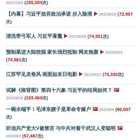
(
105,004
次)
2023/10/4
【内幕】习近平放弃政治承诺 步入险境
▶️
(
72,967
2023/9/29
次)
清洗带弓军人 习近平著魔
▶️
(
74,501
次)
2023/9/28
预制菜进大陆校园 家长强烈抵制 网友炮轰
▶️
2023/9/24
(
74,561
次)
江苏罕见龙卷风 画面如末日电影
▶️
(
75,330
次)
2023/9/21
试解《推背图》第四十六象 习近平的结局如何？
🖼️
(
193,464
次)
2023/9/16
一碗水端平！毛泽东嫂子是革命专嫁户
🖼️
(
80,047
2023/9/4
次)
听信共产党大V被禁言 与中共对着干武汉人变聪明
🖼️
(
57,487
次)
2023/9/2