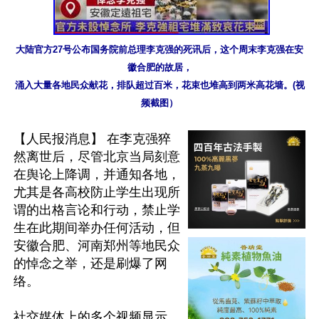
大陆官方27号公布国务院前总理李克强的死讯后，这个周末李克强在安
徽合肥的故居，
涌入大量各地民众献花，排队超过百米，花束也堆高到两米高花墙。(视
频截图）
【人民报消息】 在李克强猝
然离世后，尽管北京当局刻意
在舆论上降调，并通知各地，
尤其是各高校防止学生出现所
谓的出格言论和行动，禁止学
生在此期间举办任何活动，但
安徽合肥、河南郑州等地民众
的悼念之举，还是刷爆了网
络。

社交媒体上的多个视频显示，