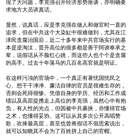
现了大问题，李克强召开经济形势座谈，亦明确要
求地方大员讲真话。

显然，说真话，应是李克强在做人和做官时一直的
追求，但在中共这个大染缸中很难做到，尤其在江
泽民贪腐治国后，近二十多年来中共官场实行的基
本是逆淘汰，晋升高位的很多都是善于阿谀奉承之
辈，说假话从不脸红心跳，而这些人也个个是贪腐
的高手。过去十年落马的几百名高官就是明证。

在这样污浊的官场中，一个真正有著忧国忧民之
心、想干干净净、廉洁自律的官员是很难生存的，
否则会死得很惨。凭借自身的学历、经历和工作成
绩以及高层提携走上高位的李克强，虽然心中有抱
负，有人性的光点，但因被中共裹挟，亦懂得官场
之术，也懂得妥协。这可以从其多次公开高唱赞
歌，吹捧最高层，甚至也曾将假话不假思索说出，
就可以知晓其不会为了百姓拼上自己的官帽。
