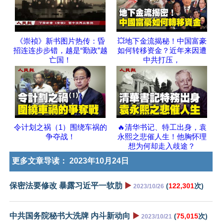
《崇祯》新书图片热传：昏
💥地下金流揭秘！中国富豪
招连连步步错，越是“勤政”越
如何转移资金？近年来因遭
亡国！
中共打压，
令计划之祸（1）围绕车祸的
🔥清华书记、特工出身，袁
争夺战！
永熙之悲催人生！他胸怀理
想为何却走入歧途？
更多文章导读：
2023年10月24日
保密法要修改 暴露习近平一软肋
▶️
(
122,301
次)
2023/10/26
中共国务院秘书大洗牌 内斗新动向
▶️
(
75,015
次)
2023/10/21