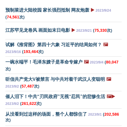
预制菜进大陆校园 家长强烈抵制 网友炮轰
▶️
2023/9/24
(
74,561
次)
江苏罕见龙卷风 画面如末日电影
▶️
(
75,330
次)
2023/9/21
试解《推背图》第四十六象 习近平的结局如何？
🖼️
(
193,464
次)
2023/9/16
一碗水端平！毛泽东嫂子是革命专嫁户
🖼️
(
80,047
2023/9/4
次)
听信共产党大V被禁言 与中共对着干武汉人变聪明
🖼️
(
57,487
次)
2023/9/2
催人泪下！中共“刃民政府”无视“忍民”的悲惨生活
🖼️▶️
(
261,622
次)
2023/9/2
从没看到过这样的场面，整个人都惊住了
(
202,586
2023/9/1
次)