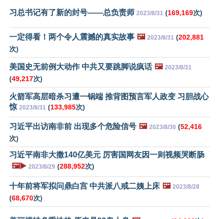
习总书记有了新的封号——总负责师
(
169,169
次)
2023/8/31
一定得看！两个令人震撼的真实故事
🖼️
(
202,881
2023/8/31
次)
美国史无前例大动作 中共又要跳脚说疯话
🖼️
2023/8/31
(
49,217
次)
火箭军高层暗杀习遭一锅端 推背图预言军人政变 习胆战心
惊
(
133,985
次)
2023/8/31
习近平出访南非前 出现多个危险信号
🖼️
(
52,416
2023/8/30
次)
习近平南非大撒140亿美元 厉害国网友因一则视频哭断肠
🖼️▶️
(
288,952
次)
2023/8/29
十年前将军拟问鼎白宫 中共派八戒二姨上床
🖼️
2023/8/28
(
68,670
次)