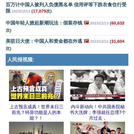
百万计中国人被列入负债黑名单 信用评等下跌衣食住行受
限
(
17,079
次)
2023/12/13
中国年轻人掀起新潮玩法：假装存钱
🖼️
(
60,632
2023/12/13
次)
美驻日大使：中国人和资金都在外逃
🖼️
(
31,604
2023/12/12
次)
人民报视频:
上古预言成真！世界末日三
内斗新动向！中共国务院秘
前兆？特异功能是人的本
书大洗牌；李强就任总理7个
能？！
月过去，