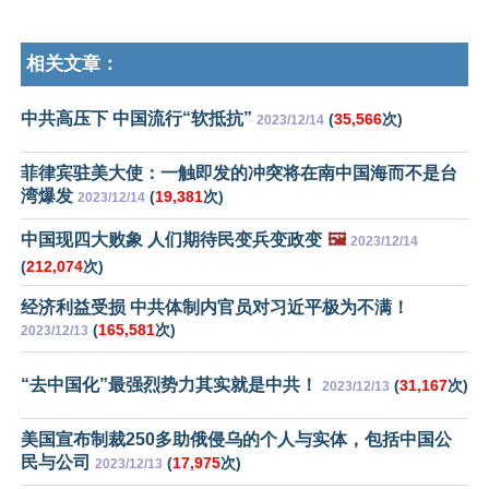
相关文章：
中共高压下 中国流行“软抵抗”
(
35,566
次)
2023/12/14
菲律宾驻美大使：一触即发的冲突将在南中国海而不是台
湾爆发
(
19,381
次)
2023/12/14
中国现四大败象 人们期待民变兵变政变
🖼️
2023/12/14
(
212,074
次)
经济利益受损 中共体制内官员对习近平极为不满！
(
165,581
次)
2023/12/13
“去中国化”最强烈势力其实就是中共！
(
31,167
次)
2023/12/13
美国宣布制裁250多助俄侵乌的个人与实体，包括中国公
民与公司
(
17,975
次)
2023/12/13