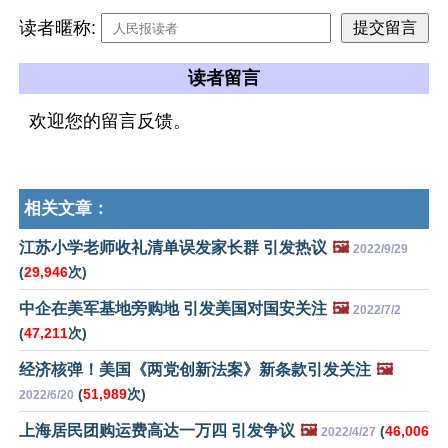
读者暱称:
读者留言
欢迎您的留言反馈。
相关文章：
江苏小学老师收礼清单误发家长群 引发热议
🖼️
2022/9/29
(
29,946
次)
中企在美军基地旁购地 引发美国对国安关注
🖼️
2022/7/2
(
47,211
次)
经济核弹！美国《两党创新法案》新条款引发关注
🖼️
(
51,989
次)
2022/6/20
上海居民团购运费高达一万四 引发争议
🖼️
(
46,006
2022/4/27