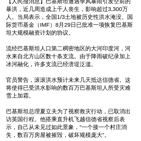
【人民报消息】巴基斯坦遭遇季风暴雨引发空前的
暴洪，近几周造成上千人丧生，影响超过3,300万
人。当局表示，全国1/3土地被历史性洪水淹没。国
际货币基金（IMF）8月29日已批准一项恢复巴基斯
坦大规模融资计划的协议。

流经巴基斯坦人口第二稠密地区的大河印度河，河
水来自北方山区数十条支流。由于降雨破纪录加上
冰河融化，许多支流已经溃堤泛滥。

官员警告，滚滚洪水预计未来几天抵达信德省。这
将使得已受洪水影响的数百万巴基斯坦人所受灾难
雪上加霜。

巴基斯坦总理夏立夫为了视察救灾行动，已取消出
访英国行程。他搭乘直升机飞越信德省视察后表
示，自己从未见过如此景象，“一个接一个村庄消
失，数百万房屋被摧毁，破坏规模庞大”。
