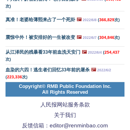
次)
真准！老婆给薄熙来占了一个死卦
🖼️
(
366,829
次)
2022/6/8
震惊中外！被安排好的一生被改变
🖼️
(
304,846
次)
2022/6/7
从江泽民的残暴看33年前血洗天安门
🖼️
(
254,437
2022/6/4
次)
血染的六四！逃生者们回忆33年前的屠杀
🖼️
2022/6/2
(
223,336
次)
Copyright© RMB Public Foundation Inc.
All Rights Reserved
人民报网站服务条款
关于我们
反馈信箱：
editor@renminbao.com