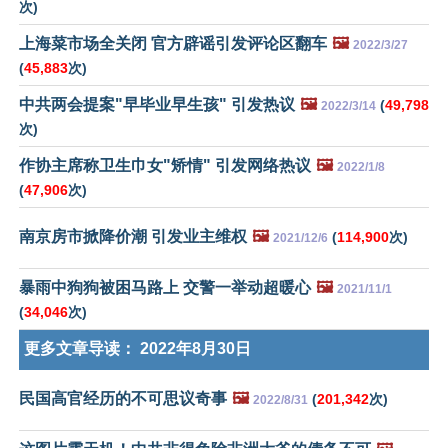
次)
上海菜市场全关闭 官方辟谣引发评论区翻车
🖼️
2022/3/27
(
45,883
次)
中共两会提案"早毕业早生孩" 引发热议
🖼️
(
49,798
2022/3/14
次)
作协主席称卫生巾女"矫情" 引发网络热议
🖼️
2022/1/8
(
47,906
次)
南京房市掀降价潮 引发业主维权
🖼️
(
114,900
次)
2021/12/6
暴雨中狗狗被困马路上 交警一举动超暖心
🖼️
2021/11/1
(
34,046
次)
更多文章导读：
2022年8月30日
民国高官经历的不可思议奇事
🖼️
(
201,342
次)
2022/8/31