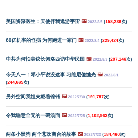
美国资深医生：天使伴我遨游宇宙
🖼️
(
158,236
次)
2022/8/6
60亿机率的怪病 为何跑进一家门
🖼️
(
229,424
次)
2022/8/4
中共为何怕美议长佩洛西访中华民国
🖼️
(
207,146
次)
2022/8/3
今天八一！邓小平说没这事 习维尼傻抛光
🖼️
2022/8/1
(
244,665
次)
另外空间我姐夫戴着镣铐
🖼️
(
191,797
次)
2022/7/30
令我睡意全无的一碗汤面
🖼️
(
1,102,963
次)
2022/7/25
两条小黑狗 两个悲欢离合的故事
🖼️
(
184,460
次)
2022/7/23