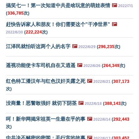
搞笑七一！第一次知道中共是啥玩意的萌娃表情
🖼️
2022/7/1
(
336,785
次)
赶快告诉家人和朋友！你们需要这个"干净世界"
🖼️
(
222,224
次)
2022/6/30
江泽民就怕听这两个人的名字
🖼️
(
296,235
次)
2022/6/29
遥视功能使卡车司机自在又逍遥
🖼️
(
264,349
次)
2022/6/26
红色特工潘汉年与红色汉奸关露之死
🖼️
(
307,173
2022/6/21
次)
没商量！恶警敢强奸 就切下阴茎
🖼️
(
388,143
次)
2022/6/18
呵！新华网揭宋祖英一生最在乎的事
🖼️
(
292,443
2022/6/14
次)
中共决不解密的密闻：毛行宫的故事
🖼️
(
303,452
2022/6/13