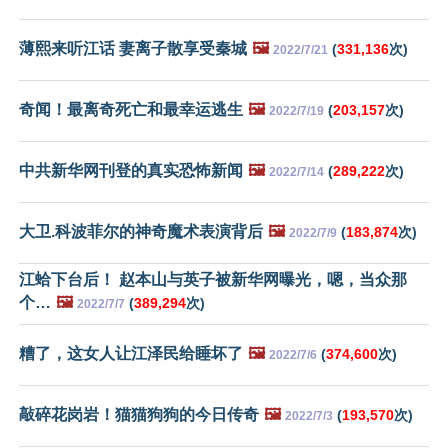
薄熙来听江话 妻离子散享受秦城
🖼️
(
331,136
次)
2022/7/21
奇闻！最离奇死亡和最幸运逃生
🖼️
(
203,157
次)
2022/7/19
中共新华网刊登的真实恐怖新闻
🖼️
(
289,222
次)
2022/7/14
大卫.科波菲尔的神奇魔术表演背后
🖼️
(
183,874
次)
2022/7/9
江蛤下台后！ 赵本山与英子被新华网曝光，嗯，当众那
个…
🖼️
(
389,294
次)
2022/7/7
糟了，这女人让江泽民给睡坏了
🖼️
(
374,600
次)
2022/7/6
敲碎花岗岩！猫猫狗狗的今日传奇
🖼️
(
193,570
次)
2022/7/3