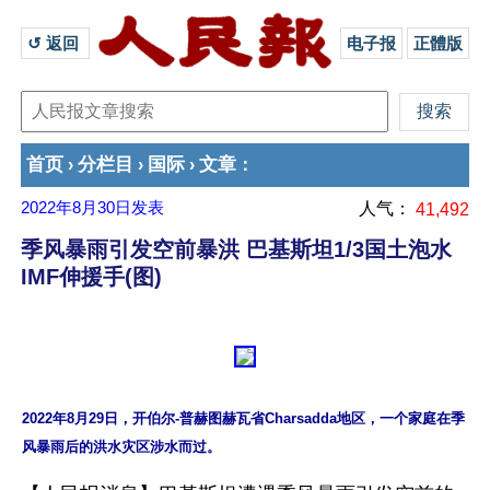
↺ 返回 
电子报
正體版
首页
分栏目
国际
文章
›
›
›
：
2022年8月30日
发表
人气：
41,492
季风暴雨引发空前暴洪 巴基斯坦1/3国土泡水
IMF伸援手(图)
2022年8月29日，开伯尔-普赫图赫瓦省Charsadda地区，一个家庭在季