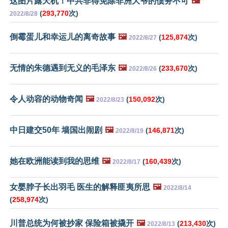
这图片露天机！中共非得免除非洲大爷的债务不可
🖼️
(
293,770
次)
2022/8/28
倒霉蛋儿和幸运儿的离奇故事
🖼️
(
125,874
次)
2022/8/27
无情的朱德遇到无义的毛泽东
🖼️
(
233,670
次)
2022/8/26
令人动容的动物奇闻
🖼️
(
150,092
次)
2022/8/23
中日建交50年 墙国出闹剧
🖼️
(
146,871
次)
2022/8/19
她在欧洲能读到我的思维
🖼️
(
160,439
次)
2022/8/17
女婴脖子长出羽毛 医生的解释匪夷所思
🖼️
2022/8/14
(
258,974
次)
川普总统为何被抄家 保险箱被撬开
🖼️
(
213,430
次)
2022/8/13