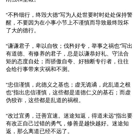
“不矜细行，终毁大德”写为人处世要时时处处保持警
醒，不要因为在小事小节上不谨慎而导致最终毁坏
了大的德行。

“谦谦君子，卑以自牧；伐矜好专，举事之祸也”写出
有道德、有修养的君子，总是以谦恭好礼、守法合
矩的态度自处；而骄傲自夸、好独断专行者，往往
会给行事带来灾祸和不测。

“忠信谨慎，此德义之基也；虚无诡谲，此乱道之根
也”指出忠信谨慎，这些都是道德仁义的基石；而虚
伪狡诈，这些都是乱道的祸根。

“改过宜勇，迁善宜速。迷途知返，得道未远”指出要
有改正自己过错的勇气，修善是越快越好。迷途知
返，那么离道已经不远了。
