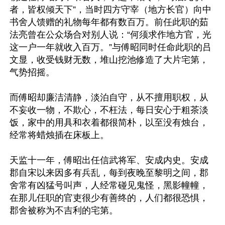
者，皆权倾天下”，当时四方守宰（地方长官）向中
书舍人馈赠的礼物每年都有数百万。前任此职的茹
法亮曾在公众场合对别人说：“何须求作地方官，光
这一户一年就收入百万。”与傅昭同时任命此职的吕
文显，收受钱财无数，堆山挖池修造了大片宅第，
气势招摇。

而傅昭却廉洁清静，淡泊自守，从不擅用职权，从
不妄收一物，不欺心，不枉法，每日安心于粗茶淡
饭，家中的用具和衣着都很简朴，以至没有烛台，
经常将蜡烛插在床板上。

天监十一年，傅昭出任信武将军、安成内史。安成
郡自宋以来因多有兵乱，每到夜晚至黎明之间，郡
舍常有凶猛号叫声，人经常碰见鬼怪，黑影幢幢，
在那儿任职的官吏很少有善终的，人们都很恐惧，
郡舍被称为不吉利的宅第。
