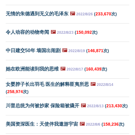
无情的朱德遇到无义的毛泽东
🖼️
(
233,670
次)
2022/8/26
令人动容的动物奇闻
🖼️
(
150,092
次)
2022/8/23
中日建交50年 墙国出闹剧
🖼️
(
146,871
次)
2022/8/19
她在欧洲能读到我的思维
🖼️
(
160,439
次)
2022/8/17
女婴脖子长出羽毛 医生的解释匪夷所思
🖼️
2022/8/14
(
258,974
次)
川普总统为何被抄家 保险箱被撬开
🖼️
(
213,430
次)
2022/8/13
美国资深医生：天使伴我遨游宇宙
🖼️
(
158,236
次)
2022/8/6