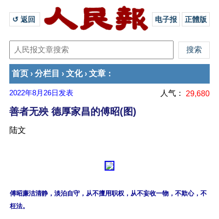
↺ 返回 
电子报
正體版
首页
分栏目
文化
文章
›
›
›
：
2022年8月26日
发表
人气：
29,680
善者无殃 德厚家昌的傅昭(图)
陆文
傅昭廉洁清静，淡泊自守，从不擅用职权，从不妄收一物，不欺心，不