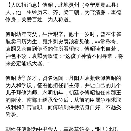
【人民报消息】傅昭，北地灵州（今宁夏灵武县）
人，他一生经历宋、齐、梁三朝，为官清廉，重德
修身，关爱百姓，为人称道。

傅昭幼年丧父，生活艰辛。他十一岁时，曾在朱雀
航卖日历为生，雍州刺史袁𫖮看见他，非常称奇。
袁𫖮又亲自到傅昭的住所看望他，傅昭读书自若，
神色不改，袁𫖮赞叹道：“这孩子神情不同寻常，将
来必定能成大器。”

傅昭博学多才，贤名远闻，丹阳尹袁粲钦佩傅昭的
为人和学识，征召他担任郡主簿，并让自己的几个
儿子拜他为师。永明初年，朝廷令傅昭担任南郡王
的陪读。南郡王继承帝位后，从前的臣属争相求取
权利和升官晋职，而傅昭则保持洁身自好，不趋炎
附势。

朝廷任傅昭为中书舍人，掌起草诏令，“时居此职