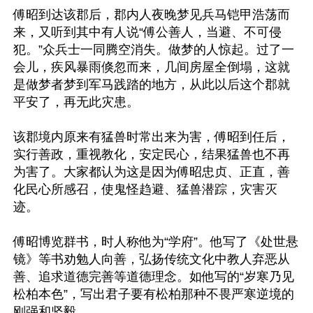
傅昭到达该郡后，郡内人夜晚梦见兵马铠甲浩荡而
来，又听到其中有人说“傅公善人，当避、不可侵
犯。”众兵士一同腾空消失。做梦的人惊起。过了一
会儿，疾风暴雨倏忽而来，几间房屋全倒塌，这就
是做梦者梦到军马践踏的地方，从此以后这个郡就
平安了，再无此灾患。

该郡境内原来有猛兽时常出来为害，傅昭到任后，
实行善政，重视教化，安定民心，结果猛兽也不再
为害了。大家都认为这是因为傅昭忠贞、正直，善
化民心所感召，使鬼怪趋避、猛兽潜踪，灾害灭
迹。

傅昭博览群书，时人称他为“学府”。他写了《处世悬
镜》等书劝勉人向善，弘扬传统文化中教人弃恶从
善、追求道德完善等道德理念。如他写的“岁寒乃见
松柏本色”，写出君子要有松柏那种不畏严寒逆境的
刚强和坚毅。
