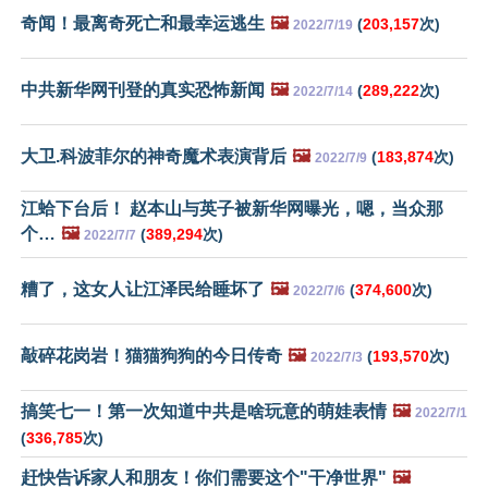
奇闻！最离奇死亡和最幸运逃生
🖼️
(
203,157
次)
2022/7/19
中共新华网刊登的真实恐怖新闻
🖼️
(
289,222
次)
2022/7/14
大卫.科波菲尔的神奇魔术表演背后
🖼️
(
183,874
次)
2022/7/9
江蛤下台后！ 赵本山与英子被新华网曝光，嗯，当众那
个…
🖼️
(
389,294
次)
2022/7/7
糟了，这女人让江泽民给睡坏了
🖼️
(
374,600
次)
2022/7/6
敲碎花岗岩！猫猫狗狗的今日传奇
🖼️
(
193,570
次)
2022/7/3
搞笑七一！第一次知道中共是啥玩意的萌娃表情
🖼️
2022/7/1
(
336,785
次)
赶快告诉家人和朋友！你们需要这个"干净世界"
🖼️