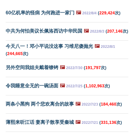
60亿机率的怪病 为何跑进一家门
🖼️
(
229,424
次)
2022/8/4
中共为何怕美议长佩洛西访中华民国
🖼️
(
207,146
次)
2022/8/3
今天八一！邓小平说没这事 习维尼傻抛光
🖼️
2022/8/1
(
244,665
次)
另外空间我姐夫戴着镣铐
🖼️
(
191,797
次)
2022/7/30
令我睡意全无的一碗汤面
🖼️
(
1,102,963
次)
2022/7/25
两条小黑狗 两个悲欢离合的故事
🖼️
(
184,460
次)
2022/7/23
薄熙来听江话 妻离子散享受秦城
🖼️
(
331,136
次)
2022/7/21