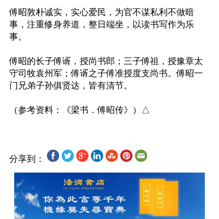
傅昭敦朴诚实，实心爱民，为官不谋私利不做暗
事，注重修身养道，整日端坐，以读书写作为乐
事。

傅昭的长子傅谞，授尚书郎；三子傅祖，授豫章太
守司牧袁州军；傅谞之子傅准授度支尚书。傅昭一
门兄弟子孙俱贤达，皆有清节。

分享到：