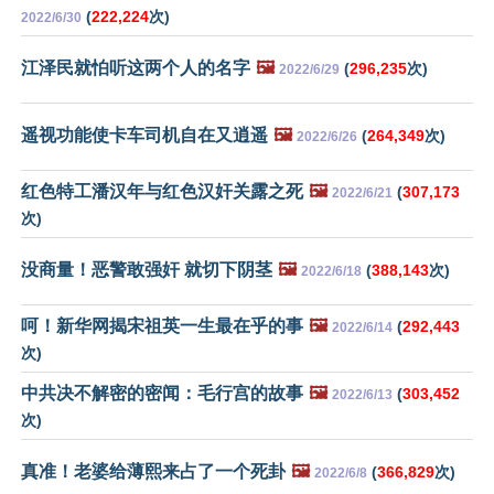
(
222,224
次)
2022/6/30
江泽民就怕听这两个人的名字
🖼️
(
296,235
次)
2022/6/29
遥视功能使卡车司机自在又逍遥
🖼️
(
264,349
次)
2022/6/26
红色特工潘汉年与红色汉奸关露之死
🖼️
(
307,173
2022/6/21
次)
没商量！恶警敢强奸 就切下阴茎
🖼️
(
388,143
次)
2022/6/18
呵！新华网揭宋祖英一生最在乎的事
🖼️
(
292,443
2022/6/14
次)
中共决不解密的密闻：毛行宫的故事
🖼️
(
303,452
2022/6/13
次)
真准！老婆给薄熙来占了一个死卦
🖼️
(
366,829
次)
2022/6/8