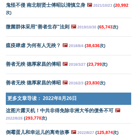
鬼怪不侵 南北朝贤士傅昭以清慎立身
🖼️
(
20,992
2021/10/23
次)
微菌群体采用"善者生存"法则
🖼️
(
65,743
次)
2019/10/30
瘟疫肆虐 为何有人无殃？
🖼️
(
38,636
次)
2018/8/4
善者无殃 德厚家昌的傅昭
🖼️
(
23,799
次)
2016/3/27
善者无殃 德厚家昌的傅昭
🖼️
(
23,830
次)
2016/2/3
更多文章导读：
2022年8月26日
这图片露天机！中共非得免除非洲大爷的债务不可
🖼️
(
293,770
次)
2022/8/28
倒霉蛋儿和幸运儿的离奇故事
🖼️
(
125,874
次)
2022/8/27