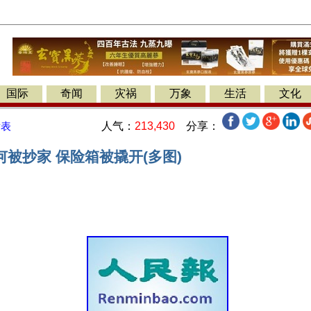
国际
奇闻
灾祸
万象
生活
文化
人气：
213,430
分享：
发表
被抄家 保险箱被撬开(多图)