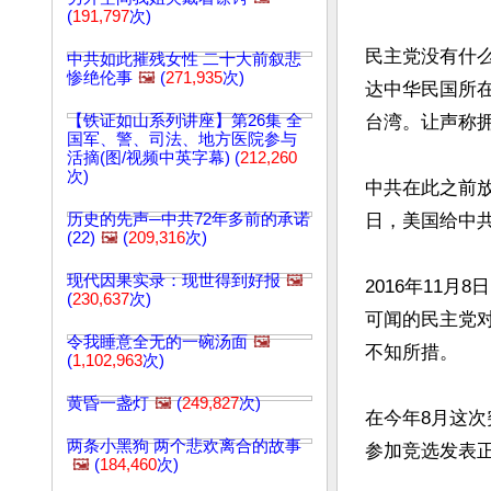
(
191,797
次)
民主党没有什
中共如此摧残女性 二十大前叙悲
惨绝伦事
🖼️
(
271,935
次)
达中华民国所在
【铁证如山系列讲座】第26集 全
台湾。让声称拥
国军、警、司法、地方医院参与
活摘(图/视频中英字幕) (
212,260
次)
中共在此之前放
历史的先声─中共72年多前的承诺
日，美国给中共
(22)
🖼️
(
209,316
次)
现代因果实录：现世得到好报
🖼️
2016年11
(
230,637
次)
可闻的民主党
令我睡意全无的一碗汤面
🖼️
不知所措。 

(
1,102,963
次)
黄昏一盏灯
🖼️
(
249,827
次)
在今年8月这次
两条小黑狗 两个悲欢离合的故事
参加竞选发表正
🖼️
(
184,460
次)