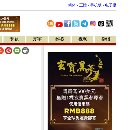
简体
-
正體
-
手机版
-
电子报
专题
寰宇
维权
视频
杂谈