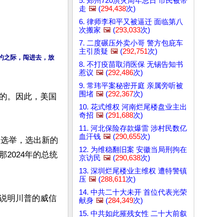
5. 郑州720洪灾周年忌日 市民被带
走
🖼️
(
294,438
次)
6. 律师李和平又被逼迁 面临第八
次搬家
🖼️
(
293,033
次)
7. 二度碾压外卖小哥 警方包庇车
主引质疑
🖼️
(
292,751
次)
约之际，闯进去，放
8. 不打疫苗取消医保 无锡告知书
惹议
🖼️
(
292,486
次)
9. 常玮平案秘密开庭 亲属旁听被
围堵
🖼️
(
292,367
次)
的。因此，美国
10. 花式维权 河南烂尾楼盘业主出
奇招
🖼️
(
291,688
次)
11. 河北保险存款爆雷 涉村民数亿
血汗钱
🖼️
(
290,655
次)
期选举，选出新的
12. 为维稳翻旧案 安徽当局刑拘在
2024年的总统
京访民
🖼️
(
290,638
次)
13. 深圳烂尾楼业主维权 遭特警镇
压
🖼️
(
288,611
次)
14. 中共二十大未开 首位代表光荣
说明川普的威信
献身
🖼️
(
284,349
次)
15. 中共如此摧残女性 二十大前叙