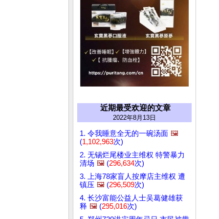
近期最受欢迎的文章
2022年8月13日
1. 令我睡意全无的一碗汤面
🖼️
(
1,102,963
次)
2. 无锡烂尾楼业主维权 特警暴力
清场
🖼️
(
296,634
次)
3. 上海78家盲人按摩店主维权 遭
镇压
🖼️
(
296,509
次)
4. 长沙富能公益人士吴葛健雄获
释
🖼️
(
295,016
次)