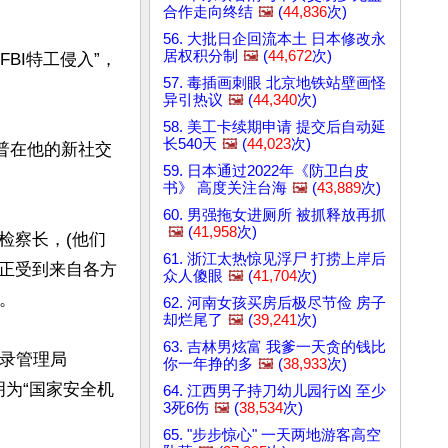
合作走向终结
🖼️
(
44,836
次)
56. 大批日企回流本土 日本修改永
居权积分制
🖼️
(
44,672
次)
BI特工侵入”，
57. 毒插画刺眼 北京地铁站壁画怪
异引热议
🖼️
(
44,340
次)
58. 美工卡续期申请 提交后自动延
长540天
🖼️
(
44,023
次)
普在他的新社交
59. 日本通过2022年《防卫白皮
书》 高度关注台海
🖼️
(
43,889
次)
60. 男强拖女进厕所 被抓释放再抓
🖼️
(
41,958
次)
州检察长，(他们
61. 浙江太热惊见浮尸 打捞上岸后
正受到来自各方
众人傻眼
🖼️
(
41,704
次)
 

62. 河南女孩买房后极尽节俭 房子
却烂尾了
🖼️
(
39,241
次)
63. 吉林男炫富 我爹一天贪的钱比
记录管理局
你一年挣的多
🖼️
(
38,933
次)
中有标明为“国家安全机
64. 江西男子持刀幼儿园行凶 至少
3死6伤
🖼️
(
38,534
次)
65. "步步惊心" 一天两地游客高空