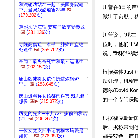
和法轮功站在一起！美国务院谴
川普在8日的
中共当局残酷迫害23年
🖼️
(
179,202
次)
做出了贡献，就
薄熙来听江话 妻离子散享受秦城
🖼️
(
331,136
次)
川普说，“现
位时，他们正
寺院高僧送一本书 肺癌痊愈绝
处逢生
🖼️
(
255,702
次)
说，“我将继续
奇闻！最离奇死亡和最幸运逃生
🖼️
(
203,157
次)
根据媒体Just
唐山凶徒将女孩们扔进炼钢炉
误处理，机密
里…
🖼️
(
298,048
次)
德尔(David
唐山爆料称女孩都已遇害 残忍超
的一个专门保险
想像
🖼️▶️
(
315,072
次)
历史的先声─中共72年多前的承诺
根据福克斯新
(21)
🖼️
(
206,267
次)
后、据称带到他
一位女党支部书记的榆木脑袋是
如何…
🖼️
(
276,393
次)
都是双数，而且