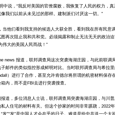
声明中说，“我反对美国的官僚腐败，我恢复了人民的权力，真
像我们以前从未见过的那样。建制派们讨厌这一切。” 

在，当他们看到我支持的候选人大获全胜，看到我在所有民意
试图再次阻止我和共和党。必须揭露和制止无法无天的政治迫
为伟大的美国人民而战！” 

 the news 报道，联邦调查局这次突袭海湖庄园，与此前联
电子邮件的类似指控形成鲜明对比。当时联邦调查局与希拉里
 Kendall）进行了合作，甚至允许肯德尔将所谓的机密材料保
箱内，而不是FBI去进行突袭搜查。 

闻报道，多位消息人士说，联邦调查局突袭海湖庄园，与川普
私人住宅的材料有关。但这个抄家的时间非常蹊跷，2022年
“发”“发”是中国人才会在乎的日子。难道是给中共送一个大礼