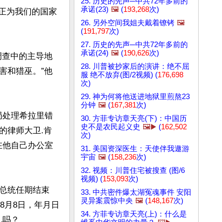
25. 历史的先声─中共72年多前的
承诺(23)
🖼️
(
193,268
次)
正为我们的国家
26. 另外空间我姐夫戴着镣铐
🖼️
(
191,797
次)
27. 历史的先声─中共72年多前的
承诺(24)
🖼️
(
190,626
次)
调查中的主导地
28. 川普被抄家后的演讲：绝不屈
害和猎巫。”他
服 绝不放弃(图/2视频) (
176,698
次)
29. 神为何将他送进地狱里煎熬23
分钟
🖼️
(
167,381
次)
调局处理希拉里错
30. 方菲专访章天亮(下)：中国历
史不是农民起义史
🖼️▶️
(
162,502
的律师大卫.肯
次)
存在他自己办公室
31. 美国资深医生：天使伴我遨游
宇宙
🖼️
(
158,236
次)
32. 视频：川普住宅被搜查 (图/6
视频) (
153,093
次)
总统任期结束
33. 中共密件爆太湖冤魂事件 安阳
灵异案震惊中央
🖼️
(
148,167
次)
8月8日，年月日
34. 方菲专访章天亮(上)：什么是
吗？
