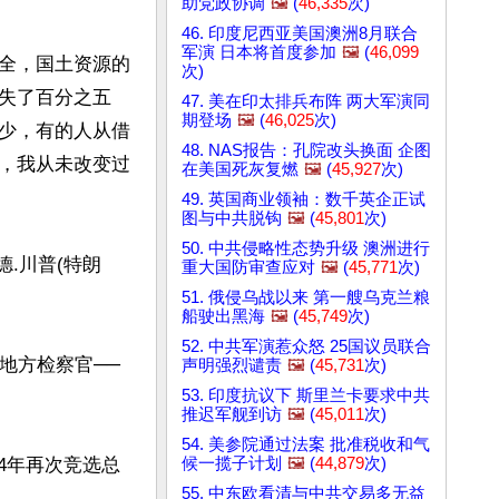
助党政协调
🖼️
(
46,335
次)
46. 印度尼西亚美国澳洲8月联合
军演 日本将首度参加
🖼️
(
46,099
全，国土资源的
次)
失了百分之五
47. 美在印太排兵布阵 两大军演同
期登场
🖼️
(
46,025
次)
少，有的人从借
48. NAS报告：孔院改头换面 企图
，我从未改变过
在美国死灰复燃
🖼️
(
45,927
次)
49. 英国商业领袖：数千英企正试
图与中共脱钩
🖼️
(
45,801
次)
50. 中共侵略性态势升级 澳洲进行
.川普(特朗
重大国防审查应对
🖼️
(
45,771
次)
51. 俄侵乌战以来 第一艘乌克兰粮
船驶出黑海
🖼️
(
45,749
次)
52. 中共军演惹众怒 25国议员联合
地方检察官──
声明强烈谴责
🖼️
(
45,731
次)
53. 印度抗议下 斯里兰卡要求中共
推迟军舰到访
🖼️
(
45,011
次)
54. 美参院通过法案 批准税收和气
候一揽子计划
🖼️
(
44,879
次)
24年再次竞选总
55. 中东欧看清与中共交易多无益