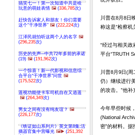
搞笑七一！第一次知道中共是啥
玩意的萌娃表情
🖼️
(
336,785
次)
川普在8月8日
赶快告诉家人和朋友！你们需要
这个"干净世界"
🖼️
(
222,224
次)
称这是“检察机
江泽民就怕听这两个人的名字
🖼️
(
296,235
次)
“经过与相关
历史的先声─中共72年多前的承诺
平台“TRUTH 
(19)
🖼️
(
191,962
次)
一个惊喜！新一代影视和信息综
川普8月9日(周
合平台“干净世界”问世
🖼️
(
175,522
次)
仍）继续进行
的攻击。”他补
遥视功能使卡车司机自在又逍遥
🖼️
(
264,349
次)
今年早些时候
男女之间有没有纯友谊？
🖼️
(
226,177
次)
(National A
密”的材料。据
《铁证如山系列片》英文第8集:活
摘器官集中营曝光
🖼️▶️
(
251,392