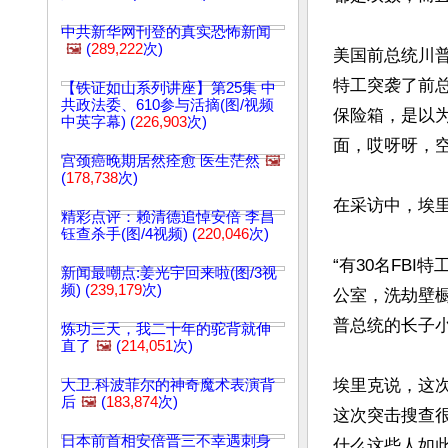
中共新华网刊登的真实恐怖新闻
🖼️
(
289,222
次)
美国前总统川普的
特工突袭了前总
【铁证如山系列讲座】第25集 中
共政法委、610参与活摘(图/视频
保险箱，是以
中英字幕) (
226,903
次)
面，哎呀呀，空
宫颈癌晚期居然痊愈 医生茫然
🖼️
(
178,738
次)
在采访中，埃里
精彩点评：赖清德追悼安倍 李昌
钰查杀手(图/4视频) (
220,046
次)
“有30名FB
新闻最嘲点:姜光宇回来啦(图/3视
频) (
239,179
次)
公室，洗劫壁
普总统的长子小川普
炼功三天，我二十年的驼背就伸
直了
🖼️
(
214,051
次)
埃里克说，这
大卫.科波菲尔的神奇魔术表演背
后
🖼️
(
183,874
次)
这次突击搜查很
日本前首相安倍晋三不幸遇刺身
什么这些人如此