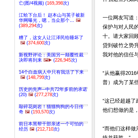
亡(图/4视频) (
169,398
次)
江蛤下台后！ 赵本山与英子被新
一位网友写道
华网曝光，嗯，当众那个…
🖼️
(
389,294
次)
保护与对人民
十。请大家回
糟了，这女人让江泽民给睡坏了
🖼️
(
374,600
次)
贷到破竹之势
我对他的信任与
新视野评论：美国另一颠覆性裁
决即将到来
🖼️▶️
(
226,945
次)
14个白血病人中只有我活了下来
“从他赢得20
🖼️
(
148,799
次)
普）成为了某些
历史的先声─中共72年多前的承诺
(20)
🖼️
(
277,278
次)
“这已经超越了
敲碎花岗岩！猫猫狗狗的今日传
他们想做的是，抓
奇
🖼️
(
193,570
次)
前日本黑帮干部亲述一个可怕的
“而他们这样做
经历
🖼️
(
212,710
次)
统并获胜。” 
