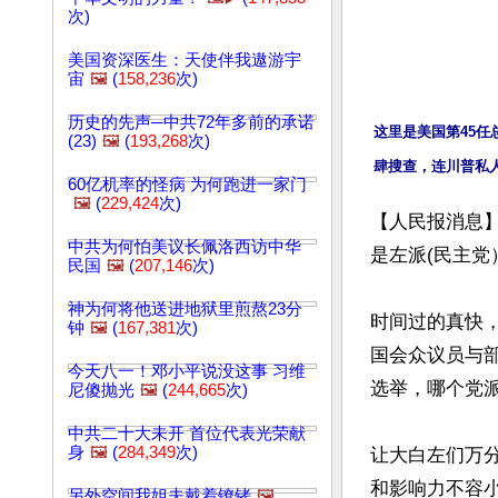
次)
美国资深医生：天使伴我遨游宇
宙
🖼️
(
158,236
次)
历史的先声─中共72年多前的承诺
这里是美国第45任
(23)
🖼️
(
193,268
次)
肆搜查，连川普私
60亿机率的怪病 为何跑进一家门
🖼️
(
229,424
次)
【人民报消息
中共为何怕美议长佩洛西访中华
是左派(民主党
民国
🖼️
(
207,146
次)
神为何将他送进地狱里煎熬23分
时间过的真快，
钟
🖼️
(
167,381
次)
国会众议员与部
今天八一！邓小平说没这事 习维
选举，哪个党派
尼傻抛光
🖼️
(
244,665
次)
中共二十大未开 首位代表光荣献
身
🖼️
(
284,349
次)
让大白左们万
和影响力不容小
另外空间我姐夫戴着镣铐
🖼️