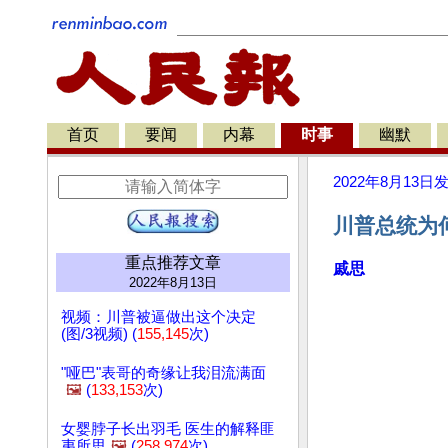
首页
要闻
内幕
时事
幽默
2022年8月13日
川普总统为何
重点推荐文章
戚思
2022年8月13日
视频：川普被逼做出这个决定
(图/3视频) (
155,145
次)
"哑巴"表哥的奇缘让我泪流满面
🖼️
(
133,153
次)
女婴脖子长出羽毛 医生的解释匪
夷所思
🖼️
(
258,974
次)