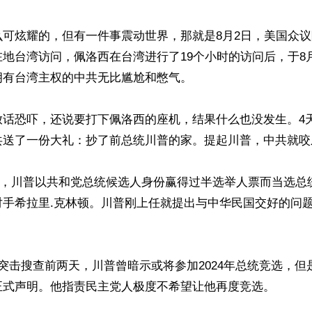
么可炫耀的，但有一件事震动世界，那就是8月2日，美国众
地台湾访问，佩洛西在台湾进行了19个小时的访问后，于8
有台湾主权的中共无比尴尬和憋气。 

话恐吓，还说要打下佩洛西的座机，结果什么也没发生。4天
送了一份大礼：抄了前总统川普的家。提起川普，中共就咬牙
月8日，川普以共和党总统候选人身份赢得过半选举人票而当选
对手希拉里.克林顿。川普刚上任就提出与中华民国交好的问
突击搜查前两天，川普曾暗示或将参加2024年总统竞选，但
式声明。他指责民主党人极度不希望让他再度竞选。 
