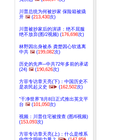
川普总统为何被抄家 保险箱被撬
开
🖼️
(
213,430
次)
川普被抄家后的演讲：绝不屈服
绝不放弃(图/2视频) (
176,698
次)
林野因出身被杀 龚楚因心软逃离
中共
🖼️
(
199,082
次)
历史的先声─中共72年多前的承诺
(24)
🖼️
(
190,626
次)
方菲专访章天亮(下)：中国历史不
是农民起义史
🖼️▶️
(
162,502
次)
"干净世界"8月8日正式推出英文平
台
🖼️
(
101,050
次)
视频：川普住宅被搜查 (图/6视频)
(
153,093
次)
方菲专访章天亮(上)：什么是维系
中华文明的力量？
🖼️▶️
(
147,858