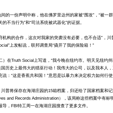
晚间的一份声明中称，他在佛罗里达州的家被“围攻”，“被一群F
关的不当行为”和“司法系统被武器化”的证据。 

政府机构的合作，这次对我家的突袭没有必要，也不合适”，川
Social”上发帖说，联邦调查局“撬开了我的保险箱！” 

二）在Truth Social上写道，“我今晚在纽约市。明天见纽约
美国历史上最伟大的猎巫行动！我伟大的公司，以及我本人，
充说：“这是香蕉共和国！”意思是以暴力来决定权力如何行使。
，川普将保存在海湖庄园的15箱档案，归还给了国家档案和
rchives and Records Administration），该局称这些档案
报导，FBI特工周一在海湖庄园搜查了更多文件。 
