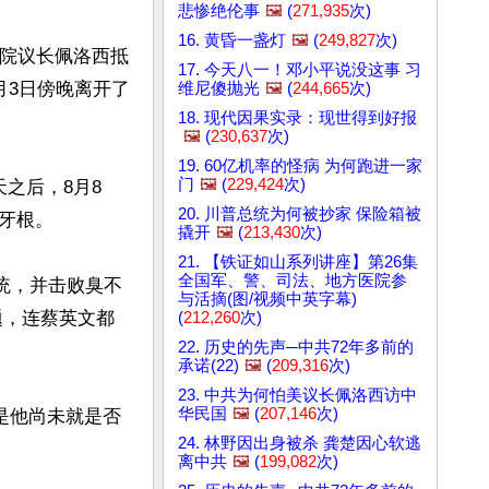
悲惨绝伦事
🖼️
(
271,935
次)
16. 黄昏一盏灯
🖼️
(
249,827
次)
议院议长佩洛西抵
17. 今天八一！邓小平说没这事 习
月3日傍晚离开了
维尼傻抛光
🖼️
(
244,665
次)
18. 现代因果实录：现世得到好报
🖼️
(
230,637
次)
19. 60亿机率的怪病 为何跑进一家
门
🖼️
(
229,424
次)
之后，8月8
20. 川普总统为何被抄家 保险箱被
根。 

撬开
🖼️
(
213,430
次)
21. 【铁证如山系列讲座】第26集
全国军、警、司法、地方医院参
总统，并击败臭不
与活摘(图/视频中英字幕)
题，连蔡英文都
(
212,260
次)
22. 历史的先声─中共72年多前的
承诺(22)
🖼️
(
209,316
次)
23. 中共为何怕美议长佩洛西访中
华民国
🖼️
(
207,146
次)
是他尚未就是否
24. 林野因出身被杀 龚楚因心软逃
离中共
🖼️
(
199,082
次)