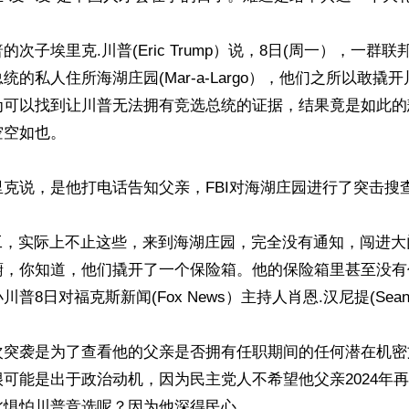
次子埃里克.川普(Eric Trump）说，8日(周一），一群联邦
统的私人住所海湖庄园(Mar-a-Largo），他们之所以敢撬
为可以找到让川普无法拥有竞选总统的证据，结果竟是如此的
空如也。 

克说，是他打电话告知父亲，FBI对海湖庄园进行了突击搜查。
I特工，实际上不止这些，来到海湖庄园，完全没有通知，闯进
橱，你知道，他们撬开了一个保险箱。他的保险箱里甚至没有
8日对福克斯新闻(Fox News）主持人肖恩.汉尼提(Sean Ha
次突袭是为了查看他的父亲是否拥有任职期间的任何潜在机密
可能是出于政治动机，因为民主党人不希望他父亲2024年
惧怕川普竞选呢？因为他深得民心。 
