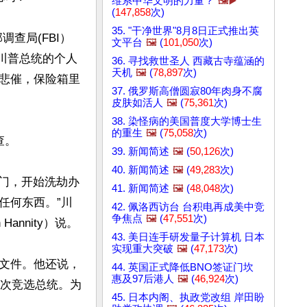
维系中华文明的力量？
🖼️▶️
(
147,858
次)
35. "干净世界"8月8日正式推出英
调查局(FBI）
文平台
🖼️
(
101,050
次)
开川普总统的个人
36. 寻找救世圣人 西藏古寺蕴涵的
天机
🖼️
(
78,897
次)
悲催，保险箱里
37. 俄罗斯高僧圆寂80年肉身不腐
皮肤如活人
🖼️
(
75,361
次)
38. 染怪病的美国普度大学博士生
的重生
🖼️
(
75,058
次)
 

39. 新闻简述
🖼️
(
50,126
次)
40. 新闻简述
🖼️
(
49,283
次)
大门，开始洗劫办
41. 新闻简述
🖼️
(
48,048
次)
任何东西。”川
42. 佩洛西访台 台积电再成美中竞
争焦点
🖼️
(
47,551
次)
nnity）说。 

43. 美日连手研发量子计算机 日本
实现重大突破
🖼️
(
47,173
次)
文件。他还说，
44. 英国正式降低BNO签证门坎
惠及97后港人
🖼️
(
46,924
次)
再次竞选总统。为
45. 日本内阁、执政党改组 岸田盼