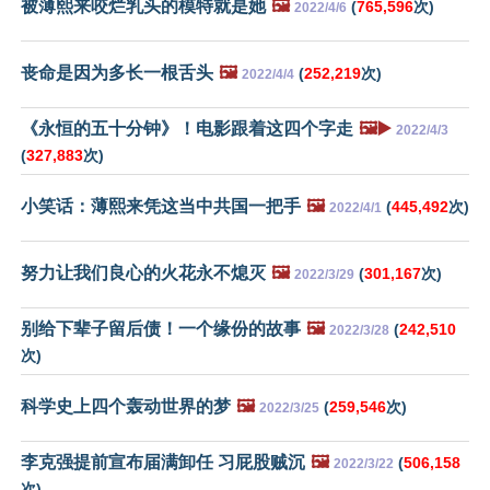
被薄熙来咬烂乳头的模特就是她
🖼️
(
765,596
次)
2022/4/6
丧命是因为多长一根舌头
🖼️
(
252,219
次)
2022/4/4
《永恒的五十分钟》！电影跟着这四个字走
🖼️▶️
2022/4/3
(
327,883
次)
小笑话：薄熙来凭这当中共国一把手
🖼️
(
445,492
次)
2022/4/1
努力让我们良心的火花永不熄灭
🖼️
(
301,167
次)
2022/3/29
别给下辈子留后债！一个缘份的故事
🖼️
(
242,510
2022/3/28
次)
科学史上四个轰动世界的梦
🖼️
(
259,546
次)
2022/3/25
李克强提前宣布届满卸任 习屁股贼沉
🖼️
(
506,158
2022/3/22
次)