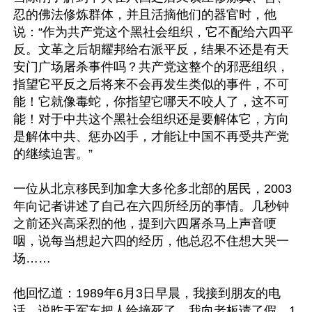
忍的佛法修炼群体，并且活摘他们的器官时，他
说：“作为共产党这个黑社会组织，它不配给六四平
反。文革之后胡耀邦给右派平反，结果不还是有天
安门广场屠杀事件吗？共产党这整个的邪恶组织，
指望它平反之后将来不会再发生类似的事件，不可
能！它就像毒蛇，你指望它哪天不咬人了，这不可
能！对于中共这个黑社会组织还是要解体它，方向
是解体中共、惩办凶手，才能让中国不再受共产党
的继续迫害。”

一位从北京移民到加拿大多伦多北部的居民，2003
年向记者讲述了自己在六四所经历的事情。几秒钟
之前还兴高采烈的他，提到六四屠杀马上声音哽
咽，说每当想起六四的经历，他总忍不住想大哭一
场……

他回忆道：1989年6月3日早晨，我接到朋友的电
话，说昨天军车把人给撞死了。我向老板请了假，1