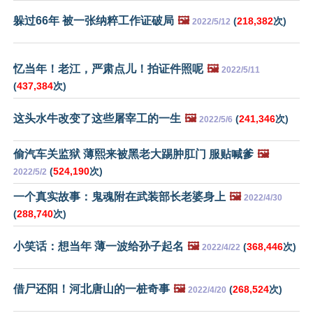
躲过66年 被一张纳粹工作证破局
🖼️
(
218,382
次)
2022/5/12
忆当年！老江，严肃点儿！拍证件照呢
🖼️
2022/5/11
(
437,384
次)
这头水牛改变了这些屠宰工的一生
🖼️
(
241,346
次)
2022/5/6
偷汽车关监狱 薄熙来被黑老大踢肿肛门 服贴喊爹
🖼️
(
524,190
次)
2022/5/2
一个真实故事：鬼魂附在武装部长老婆身上
🖼️
2022/4/30
(
288,740
次)
小笑话：想当年 薄一波给孙子起名
🖼️
(
368,446
次)
2022/4/22
借尸还阳！河北唐山的一桩奇事
🖼️
(
268,524
次)
2022/4/20