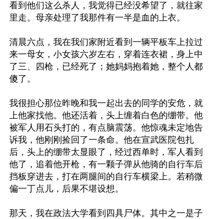
看到他们这么杀人，我觉得已经没希望了，就往家
里走。母亲处理了我那件有一半是血的上衣。

清晨六点，我在我们家附近看到一辆平板车上拉过
来一母女，小女孩六岁左右，穿着连衣裙，身上中
了三、四枪，已经死了；她妈妈抱着她，整个人都
傻了。

我很担心那位昨晚和我一起出去的同学的安危，就
上他家找他。他还活着，头上缠着白色的绷带。他
被军人用石头打的，有点脑震荡。他惊魂未定地告
诉我，他刚刚捡回了一条命。他在宣武医院包扎
后，头上的绷带太显眼了，经过西单时，军人看到
他了，追着他开枪，有一颗子弹从他骑的自行车后
挡板穿进去，打在两腿间的自行车横梁上。若稍微
偏一丁点儿，后果不堪设想。

那天，我在政法大学看到四具尸体。其中之一是子