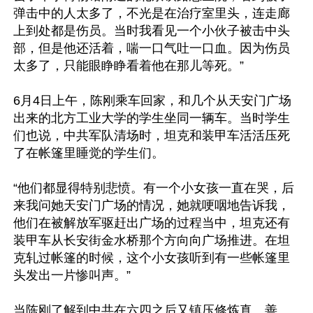
弹击中的人太多了，不光是在治疗室里头，连走廊
上到处都是伤员。当时我看见一个小伙子被击中头
部，但是他还活着，喘一口气吐一口血。因为伤员
太多了，只能眼睁睁看着他在那儿等死。”

6月4日上午，陈刚乘车回家，和几个从天安门广场
出来的北方工业大学的学生坐同一辆车。当时学生
们也说，中共军队清场时，坦克和装甲车活活压死
了在帐篷里睡觉的学生们。

“他们都显得特别悲愤。有一个小女孩一直在哭，后
来我问她天安门广场的情况，她就哽咽地告诉我，
他们在被解放军驱赶出广场的过程当中，坦克还有
装甲车从长安街金水桥那个方向向广场推进。在坦
克轧过帐篷的时候，这个小女孩听到有一些帐篷里
头发出一片惨叫声。”

当陈刚了解到中共在六四之后又镇压修炼真、善、