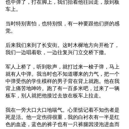
也中弹了，打在脚上，我们抬着他往回走，放到板
车上。

当时特别害怕，也特别恨，有一种要跟他们拼的感
觉。

后来我们来到了长安街。这时木樨地方向开枪了，
我们一边唱着歌，一边往复兴门立交桥下撤。

军人上桥了，听到歌声，就打过来一梭子弹，马上
就有人中弹。我当时也不知道哪来的力气，把一个
中弹受伤的学生模样的男子背在背上就跑。他在我
背上痛苦地呻吟。跑了有一百多米吧，过来了一辆
板车，别人就把他接过去放在板车上拉走。

我在一旁大口大口地喘气。心里惦记着不知伤者是
死是活。他一定伤得很重，我的白衬衣有一半是红
色的血迹，蓝色的裤子也有一只裤腿因浸泡进血而