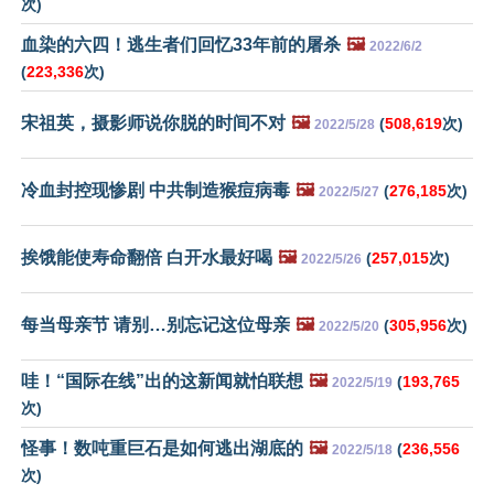
次)
血染的六四！逃生者们回忆33年前的屠杀
🖼️
2022/6/2
(
223,336
次)
宋祖英，摄影师说你脱的时间不对
🖼️
(
508,619
次)
2022/5/28
冷血封控现惨剧 中共制造猴痘病毒
🖼️
(
276,185
次)
2022/5/27
挨饿能使寿命翻倍 白开水最好喝
🖼️
(
257,015
次)
2022/5/26
每当母亲节 请别…别忘记这位母亲
🖼️
(
305,956
次)
2022/5/20
哇！“国际在线”出的这新闻就怕联想
🖼️
(
193,765
2022/5/19
次)
怪事！数吨重巨石是如何逃出湖底的
🖼️
(
236,556
2022/5/18
次)