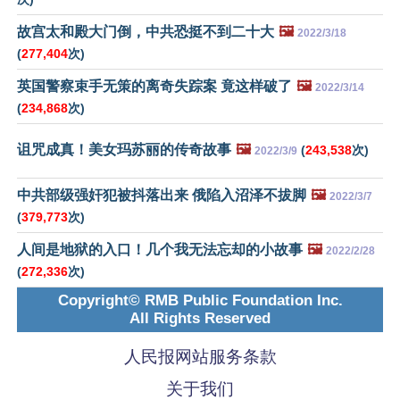
故宫太和殿大门倒，中共恐挺不到二十大
🖼️
2022/3/18
(
277,404
次)
英国警察束手无策的离奇失踪案 竟这样破了
🖼️
2022/3/14
(
234,868
次)
诅咒成真！美女玛苏丽的传奇故事
🖼️
(
243,538
次)
2022/3/9
中共部级强奸犯被抖落出来 俄陷入沼泽不拔脚
🖼️
2022/3/7
(
379,773
次)
人间是地狱的入口！几个我无法忘却的小故事
🖼️
2022/2/28
(
272,336
次)
Copyright© RMB Public Foundation Inc.
All Rights Reserved
人民报网站服务条款
关于我们