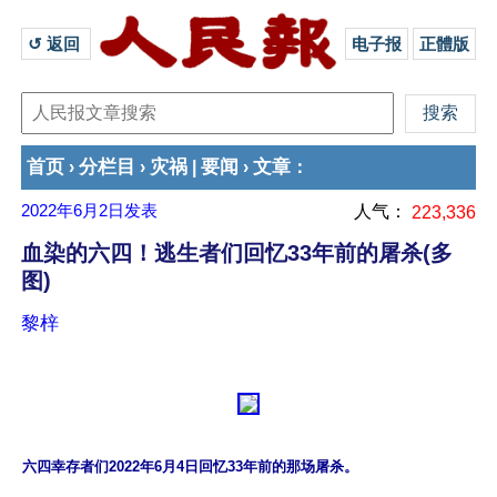
↺ 返回 
电子报
正體版
首页
分栏目
灾祸
要闻
文章
›
›
|
›
：
2022年6月2日
发表
人气：
223,336
血染的六四！逃生者们回忆33年前的屠杀(多
图)
黎梓
六四幸存者们2022年6月4日回忆33年前的那场屠杀。