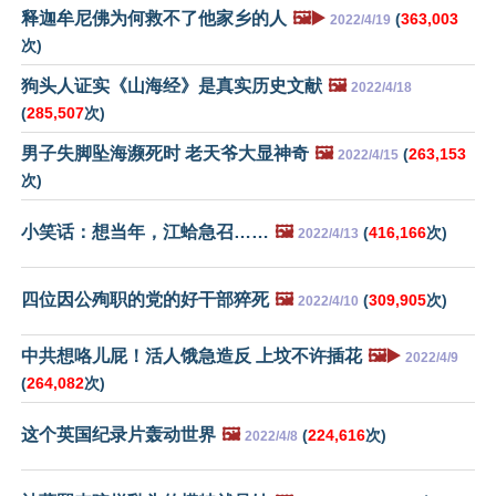
释迦牟尼佛为何救不了他家乡的人
🖼️▶️
(
363,003
2022/4/19
次)
狗头人证实《山海经》是真实历史文献
🖼️
2022/4/18
(
285,507
次)
男子失脚坠海濒死时 老天爷大显神奇
🖼️
(
263,153
2022/4/15
次)
小笑话：想当年，江蛤急召……
🖼️
(
416,166
次)
2022/4/13
四位因公殉职的党的好干部猝死
🖼️
(
309,905
次)
2022/4/10
中共想咯儿屁！活人饿急造反 上坟不许插花
🖼️▶️
2022/4/9
(
264,082
次)
这个英国纪录片轰动世界
🖼️
(
224,616
次)
2022/4/8