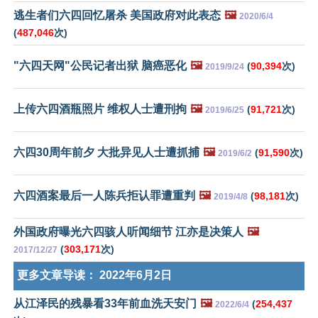
逃生者们六四回忆屠杀 美国政府对此表态
🖼️
2020/6/4
(
487,046
次)
"六四天网"公民记者出狱 脑癌恶化
🖼️
(
90,394
次)
2019/9/24
上传六四酒瓶照片 维权人士遭刑拘
🖼️
(
91,721
次)
2019/6/25
六四30周年前夕 大批异见人士遭抓捕
🖼️
(
91,590
次)
2019/6/2
六四酒案最后一人陈兵拒认罪遭重判
🖼️
(
98,181
次)
2019/4/8
外国政府曝光六四骇人听闻细节 江亦是决策人
🖼️
(
303,171
次)
2017/12/27
更多文章导读：
2022年6月2日
从江泽民的残暴看33年前血洗天安门
🖼️
(
254,437
2022/6/4