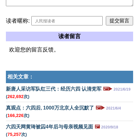
读者暱称:
读者留言
欢迎您的留言反馈。
相关文章：
新唐人采访军队红三代：经历六四 认清党军
🖼️▶️
2021/6/19
(
262,692
次)
真观点：六四后, 1000万北京人全沉默了
🖼️▶️
2021/6/4
(
166,226
次)
六四天网黄琦被囚4年后与母亲视频见面
🖼️
2020/9/18
(
75,257
次)