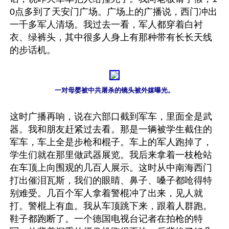
0点多到了天安门广场。广场上的广播说，西门冲出
一千多军人清场。我过去一看，军人都穿着白衬
衣、绿裤头，其中很多人身上有那种带有长长天线
的步话机。

这时广播再响，说在六部口截到军车，里面全是武
器。我和朋友赶紧过去看。那是一辆被学生截住的
军车，车上全是步枪和棍子。车上的军人跑掉了，
学生们就在那里做武器展览。我后来拿着一枝枪站
在车顶上向围观的几百人展示。这时从中南海西门
打出催泪瓦斯，我们的眼睛、鼻子、嗓子都呛得特
别难受。几百个军人拿着警棍冲了出来，见人就
打。警棍上有血。我从车顶跳下来，跟着人群跑。
鞋子都跑断了。一个德国电视台记者在拍枪的特