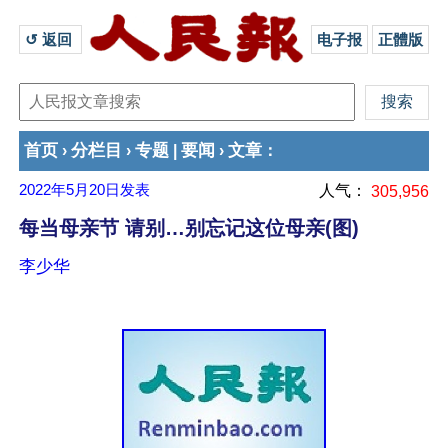
↺ 返回 
电子报
正體版
首页
分栏目
专题
要闻
文章
›
›
|
›
：
2022年5月20日
发表
人气：
305,956
每当母亲节 请别…别忘记这位母亲(图)
李少华