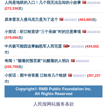
人间是地狱的入口！几个我无法忘却的小故事
🖼️
2022/2/28
(
272,336
次)
原来普京入侵乌克兰是为了这个
🖼️
(
463,885
次)
2022/2/27
小笑话：听江蛤宣讲“三个呆婊”时的注意事项
🖼️
2022/2/24
(
379,086
次)
中共极可能因这事触怒军人而完蛋
🖼️▶️
(
434,652
2022/2/22
次)
奇闻！"睡着的预言家"比醒着的人明白
🖼️
2022/2/19
(
230,758
次)
小笑话：图中有答案 江蛤有几个蛙姘
🖼️
(
357,237
2022/2/17
次)
Copyright© RMB Public Foundation Inc.
All Rights Reserved
人民报网站服务条款