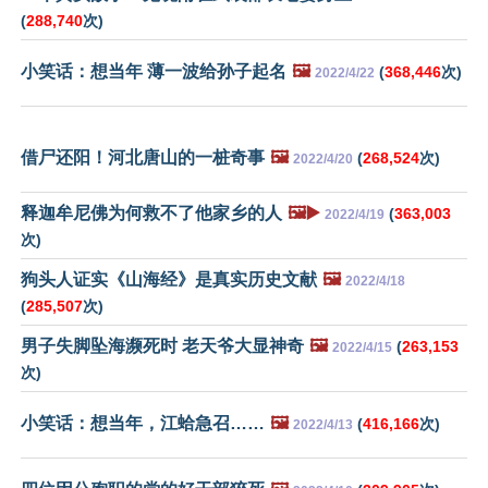
(
288,740
次)
小笑话：想当年 薄一波给孙子起名
🖼️
(
368,446
次)
2022/4/22
借尸还阳！河北唐山的一桩奇事
🖼️
(
268,524
次)
2022/4/20
释迦牟尼佛为何救不了他家乡的人
🖼️▶️
(
363,003
2022/4/19
次)
狗头人证实《山海经》是真实历史文献
🖼️
2022/4/18
(
285,507
次)
男子失脚坠海濒死时 老天爷大显神奇
🖼️
(
263,153
2022/4/15
次)
小笑话：想当年，江蛤急召……
🖼️
(
416,166
次)
2022/4/13