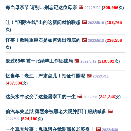
每当母亲节 请别…别忘记这位母亲
🖼️
(
305,956
次)
2022/5/20
哇！“国际在线”出的这新闻就怕联想
🖼️
(
193,765
2022/5/19
次)
怪事！数吨重巨石是如何逃出湖底的
🖼️
(
236,556
2022/5/18
次)
躲过66年 被一张纳粹工作证破局
🖼️
(
218,382
次)
2022/5/12
忆当年！老江，严肃点儿！拍证件照呢
🖼️
2022/5/11
(
437,384
次)
这头水牛改变了这些屠宰工的一生
🖼️
(
241,346
次)
2022/5/6
偷汽车关监狱 薄熙来被黑老大踢肿肛门 服贴喊爹
🖼️
(
524,190
次)
2022/5/2
一个真实故事：鬼魂附在武装部长老婆身上
🖼️
2022/4/30