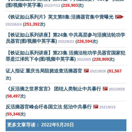
(图/视频中英字幕)
(
226,903
次)
2022/7/13
《铁证如山系列片》英文第8集:活摘器官集中营曝光
🖼️▶️
(
251,392
次)
2022/6/24
【铁证如山系列讲座】第24集 中共高层参与活摘法轮功学
员器官(图/视频中英字幕)
(
226,594
次)
2022/6/22
【铁证如山系列讲座】第23集 活摘法轮功学员器官国家犯
罪是江泽民下令(图/视频中英字幕)
(
228,909
次)
2022/6/5
证人指证 重庆当局阻挠追查活摘器官
🖼️
(
91,567
2021/9/26
次)
《反活摘之世界宣言》 团结人类制止中共暴行
🖼️
2021/9/26
(
58,497
次)
反活摘器官峰会吁各国立法 惩治中共暴行
🖼️
2021/9/19
(
55,348
次)
更多文章导读：
2022年5月20日