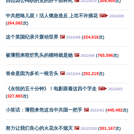
四位因公殉职的党的好干部猝死
🖼️
(
309,905
次)
2022/4/10
中共想咯儿屁！活人饿急造反 上坟不许插花
🖼️▶️
2022/4/9
(
264,082
次)
这个英国纪录片轰动世界
🖼️
(
224,616
次)
2022/4/8
被薄熙来咬烂乳头的模特就是她
🖼️
(
765,596
次)
2022/4/6
丧命是因为多长一根舌头
🖼️
(
252,219
次)
2022/4/4
《永恒的五十分钟》！电影跟着这四个字走
🖼️▶️
2022/4/3
(
327,883
次)
小笑话：薄熙来凭这当中共国一把手
🖼️
(
445,492
次)
2022/4/1
努力让我们良心的火花永不熄灭
🖼️
(
301,167
次)
2022/3/29