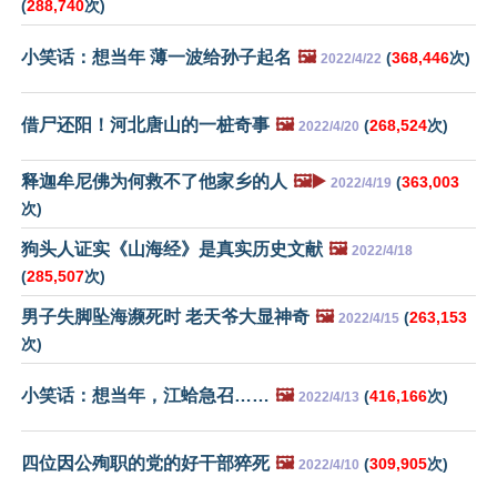
(
288,740
次)
小笑话：想当年 薄一波给孙子起名
🖼️
(
368,446
次)
2022/4/22
借尸还阳！河北唐山的一桩奇事
🖼️
(
268,524
次)
2022/4/20
释迦牟尼佛为何救不了他家乡的人
🖼️▶️
(
363,003
2022/4/19
次)
狗头人证实《山海经》是真实历史文献
🖼️
2022/4/18
(
285,507
次)
男子失脚坠海濒死时 老天爷大显神奇
🖼️
(
263,153
2022/4/15
次)
小笑话：想当年，江蛤急召……
🖼️
(
416,166
次)
2022/4/13
四位因公殉职的党的好干部猝死
🖼️
(
309,905
次)
2022/4/10