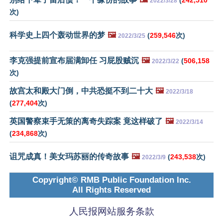
(
242,510
2022/3/28
次)
科学史上四个轰动世界的梦
🖼️
(
259,546
次)
2022/3/25
李克强提前宣布届满卸任 习屁股贼沉
🖼️
(
506,158
2022/3/22
次)
故宫太和殿大门倒，中共恐挺不到二十大
🖼️
2022/3/18
(
277,404
次)
英国警察束手无策的离奇失踪案 竟这样破了
🖼️
2022/3/14
(
234,868
次)
诅咒成真！美女玛苏丽的传奇故事
🖼️
(
243,538
次)
2022/3/9
Copyright© RMB Public Foundation Inc.
All Rights Reserved
人民报网站服务条款