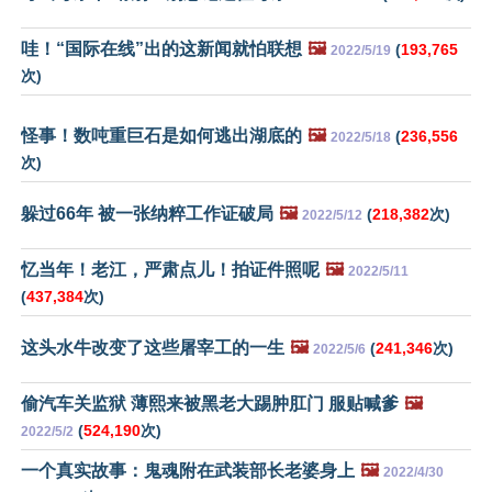
哇！“国际在线”出的这新闻就怕联想
🖼️
(
193,765
2022/5/19
次)
怪事！数吨重巨石是如何逃出湖底的
🖼️
(
236,556
2022/5/18
次)
躲过66年 被一张纳粹工作证破局
🖼️
(
218,382
次)
2022/5/12
忆当年！老江，严肃点儿！拍证件照呢
🖼️
2022/5/11
(
437,384
次)
这头水牛改变了这些屠宰工的一生
🖼️
(
241,346
次)
2022/5/6
偷汽车关监狱 薄熙来被黑老大踢肿肛门 服贴喊爹
🖼️
(
524,190
次)
2022/5/2
一个真实故事：鬼魂附在武装部长老婆身上
🖼️
2022/4/30