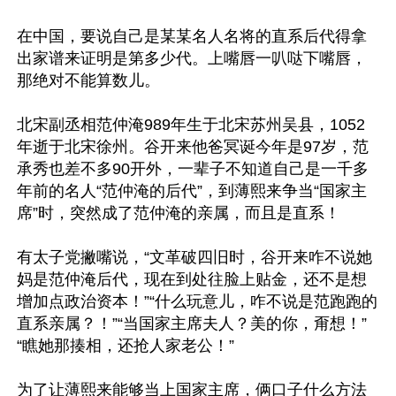
在中国，要说自己是某某名人名将的直系后代得拿
出家谱来证明是第多少代。上嘴唇一叭哒下嘴唇，
那绝对不能算数儿。

北宋副丞相范仲淹989年生于北宋苏州吴县，1052
年逝于北宋徐州。谷开来他爸冥诞今年是97岁，范
承秀也差不多90开外，一辈子不知道自己是一千多
年前的名人“范仲淹的后代”，到薄熙来争当“国家主
席”时，突然成了范仲淹的亲属，而且是直系！

有太子党撇嘴说，“文革破四旧时，谷开来咋不说她
妈是范仲淹后代，现在到处往脸上贴金，还不是想
增加点政治资本！”“什么玩意儿，咋不说是范跑跑的
直系亲属？！”“当国家主席夫人？美的你，甭想！”
“瞧她那揍相，还抢人家老公！”

为了让薄熙来能够当上国家主席，俩口子什么方法