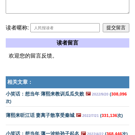
读者暱称:
读者留言
欢迎您的留言反馈。
相关文章：
小笑话：想当年 薄熙来教训瓜瓜失败
🖼️
(
308,096
2022/9/20
次)
薄熙来听江话 妻离子散享受秦城
🖼️
(
331,136
次)
2022/7/21
小笑话：想当年 薄一波给孙子起名
🖼️
(
368,446
次)
2022/4/22