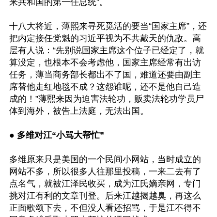
来共和国的第一任总统”。

十八大将近，薄熙来寻死觅活的要当“国家主席”，还
把内定接任党魁的习近平视为不共戴天的仇敌。高
层有人说：“先别说国家主席这个位子已经定了，就
算没定，也根本不会考虑他，国家主席经常有出访
任务，薄当商务部长都出不了国，难道还要由副主
席替他走红地毯不成？这怨谁呢，还不是他自己造
成的！”薄熙来因为迫害法轮功，贩卖法轮功学员尸
体到海外，被告上法庭，无法出国。

● 多维对江“小骂大帮忙”
多维原来只是美国的一个民间小网站，当时成立的
网站不多，所以很多人往那里投稿，一来二去有了
点名气，就被江泽民收买，成为江氏嫡亲网，专门
挑对江有利的文章刊登。后来江越揭越臭，再这么
正面歌颂下去，不但没人看还招骂，于是江不得不