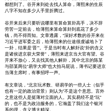
都想到了。谷开来到处去找人算命，薄熙来的生辰
八字不知在多少人手里折腾过。

谷开来后来只要听说哪里有算命算卦高手，决不辞
劳苦一定前去，给薄熙来算命算卦到底花了多少
钱，尚不得而知。文章透露，“深好术数的谷开来在
习近平进军委之后，给薄熙来的仕途很虔诚地卜了
一卦，结果是‘晋’”。于是当时有人解卦说“卦的含义
是诸侯进京获大荣誉”，薄熙来进京当大官有望。谷
开来不放心，又去找其他人解卦，其中北京的陈某
与邵某两位“易学大师”也大拍马屁说，薄书记要进京
当薄主席时，有事招呼一声。

有文章说，“北京玩术数、研易学的一些人士（似乎
也有一定的政治背景）则认为”不是这个意思。言外
之意这些人是挺薄对立面的人。其实易经不是“玩”
的，也不是为政治服务的，它瀚盖了我们这个银河
系的理，含义博大精深。
