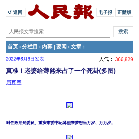
↺ 返回 
电子报
正體版
首页
分栏目
内幕
要闻
文章
›
›
|
›
：
2022年6月8日
发表
人气：
366,829
真准！老婆给薄熙来占了一个死卦(多图)
屈豆豆
时任政治局委员、重庆市委书记薄熙来梦想当万岁、万万岁。