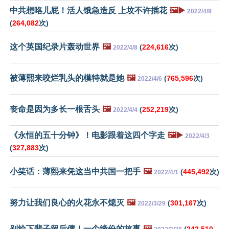
中共想咯儿屁！活人饿急造反 上坟不许插花
🖼️▶️
2022/4/9
(
264,082
次)
这个英国纪录片轰动世界
🖼️
(
224,616
次)
2022/4/8
被薄熙来咬烂乳头的模特就是她
🖼️
(
765,596
次)
2022/4/6
丧命是因为多长一根舌头
🖼️
(
252,219
次)
2022/4/4
《永恒的五十分钟》！电影跟着这四个字走
🖼️▶️
2022/4/3
(
327,883
次)
小笑话：薄熙来凭这当中共国一把手
🖼️
(
445,492
次)
2022/4/1
努力让我们良心的火花永不熄灭
🖼️
(
301,167
次)
2022/3/29
别给下辈子留后债！一个缘份的故事
🖼️