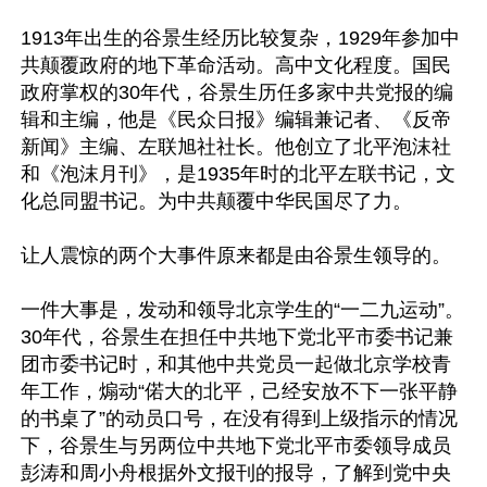
1913年出生的谷景生经历比较复杂，1929年参加中
共颠覆政府的地下革命活动。高中文化程度。国民
政府掌权的30年代，谷景生历任多家中共党报的编
辑和主编，他是《民众日报》编辑兼记者、《反帝
新闻》主编、左联旭社社长。他创立了北平泡沫社
和《泡沫月刊》，是1935年时的北平左联书记，文
化总同盟书记。为中共颠覆中华民国尽了力。

让人震惊的两个大事件原来都是由谷景生领导的。

一件大事是，发动和领导北京学生的“一二九运动”。
30年代，谷景生在担任中共地下党北平市委书记兼
团市委书记时，和其他中共党员一起做北京学校青
年工作，煽动“偌大的北平，己经安放不下一张平静
的书桌了”的动员口号，在没有得到上级指示的情况
下，谷景生与另两位中共地下党北平市委领导成员
彭涛和周小舟根据外文报刊的报导，了解到党中央