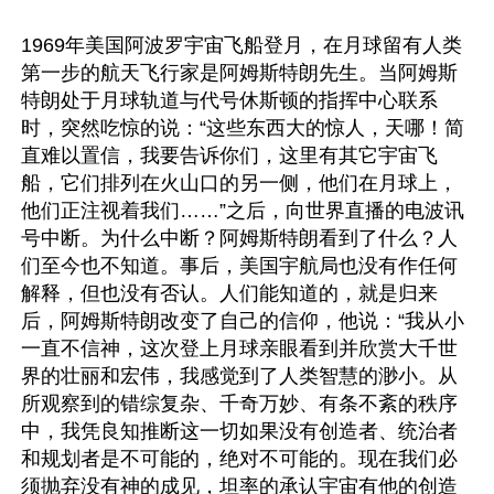
1969年美国阿波罗宇宙飞船登月，在月球留有人类
第一步的航天飞行家是阿姆斯特朗先生。当阿姆斯
特朗处于月球轨道与代号休斯顿的指挥中心联系
时，突然吃惊的说：“这些东西大的惊人，天哪！简
直难以置信，我要告诉你们，这里有其它宇宙飞
船，它们排列在火山口的另一侧，他们在月球上，
他们正注视着我们……”之后，向世界直播的电波讯
号中断。为什么中断？阿姆斯特朗看到了什么？人
们至今也不知道。事后，美国宇航局也没有作任何
解释，但也没有否认。人们能知道的，就是归来
后，阿姆斯特朗改变了自己的信仰，他说：“我从小
一直不信神，这次登上月球亲眼看到并欣赏大千世
界的壮丽和宏伟，我感觉到了人类智慧的渺小。从
所观察到的错综复杂、千奇万妙、有条不紊的秩序
中，我凭良知推断这一切如果没有创造者、统治者
和规划者是不可能的，绝对不可能的。现在我们必
须抛弃没有神的成见，坦率的承认宇宙有他的创造