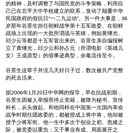
的精神，及时调整了与国民党的斗争策略，利用自
己已在北平大中学校建立的联系，发动了颠覆中华
民国政府的假抗日“一二九运动”。另一件大事是，36
岁那年谷景生担任朝鲜战争第十五军政委。在朝鲜
战场上出现的一大批所谓战斗英雄，例如黄继光、
邱少云等都是十五军冒出来的。谷景生亲自编报树
立了黄继光，邱少云和孙占元（所谓电影《英雄儿
女》王成原型）的假事迹典型，余毒流传至今。

谷景生这辈子并没几天好日子过，数次被共产党整
的死去活来。

据2006年1月20日中华网的报导，早在抗战初期，
谷景生因被人举报而停止党籍，被降为秘书、宣传
科长，从头做起。和他同样在中国第一次国内革命
战争时期任团政委的，都被授成上将中将，他却被
授予少将军衔。他一生中多次于创业之初、危难之
际，被党委以重负；又于事业有成、局面展开之