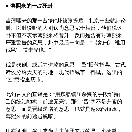
● 薄熙来的一占死卦
当薄熙来的那一占“好”卦被张扬后，北京一些就卦论
卦、以卦说卦的人则认为意思完全相反，他们说这
卦不但不表示薄熙来将晋升，反而是含有对薄熙来
严重警告的意思，卦中最后一句是：“《象曰》‘维用
伐邑’，道未光也。”

伐是砍倒、或武力进攻的意思。“邑”旧代指县、古代
诸侯分给大夫的封地；现代指城市，都城。这里的
“邑”意指重庆市。

此句古文的直译是：“用残酷镇压杀戮的手段维持自
己的统治地盘，前途无亮”。那个“晋”字不是升官的
意思，而是晋级递增的意思，也就是越残酷镇压，
薄熙来的前途越黑暗。

现在证明，谷开来为丈夫薄熙来占的是一个死卦。