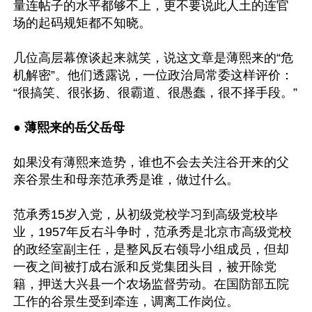
量连帖子的水平都够不上，更不要说此人土的连官
场的起码规矩都不知晓。

几位高层幕僚谈起来就笑，说这文章是薄熙来的“危
机解密”。他们透露说，一位政治局常委这样评价：
“很搞笑、很张扬、很霸道、很愚蠢，很不择手段。”

● 薄熙来的岳父岳母
如果没有薄熙来造势，谁也不会去关注谷开来的父
亲谷景生和母亲范承秀是谁，做过什么。

范承秀15岁入党，从初级党校学习到高级党校毕
业，1957年反右斗争时，范承秀是北京市高级党校
的政经室副主任，是整风反右领导小组成员，但却
一夜之间被打成右派和反党集团头目，被开除党
籍，押送大兴县一个农场监督劳动。在国防部五院
工作的谷景生受到牵连，调离工作岗位。
