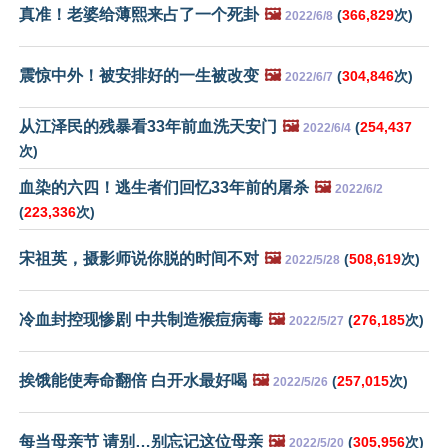
真准！老婆给薄熙来占了一个死卦
🖼️
(
366,829
次)
2022/6/8
震惊中外！被安排好的一生被改变
🖼️
(
304,846
次)
2022/6/7
从江泽民的残暴看33年前血洗天安门
🖼️
(
254,437
2022/6/4
次)
血染的六四！逃生者们回忆33年前的屠杀
🖼️
2022/6/2
(
223,336
次)
宋祖英，摄影师说你脱的时间不对
🖼️
(
508,619
次)
2022/5/28
冷血封控现惨剧 中共制造猴痘病毒
🖼️
(
276,185
次)
2022/5/27
挨饿能使寿命翻倍 白开水最好喝
🖼️
(
257,015
次)
2022/5/26
每当母亲节 请别…别忘记这位母亲
🖼️
(
305,956
次)
2022/5/20