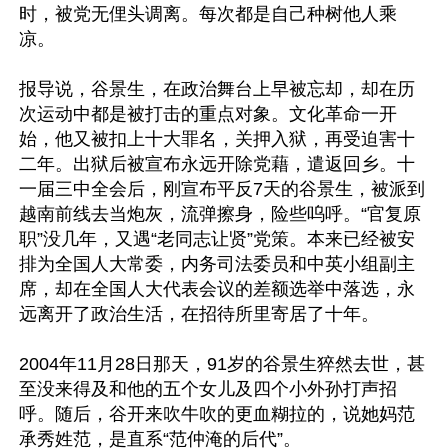
时，被党无俚头调离。每次都是自己种树他人乘
凉。

报导说，谷景生，在政治舞台上早被忘却，却在历
次运动中都是被打击的重点对象。文化革命一开
始，他又被扣上十大罪名，关押入狱，再受迫害十
二年。出狱后被宣布永远开除党藉，遣返回乡。十
一届三中全会后，刚宣布平反7天的谷景生，被派到
越南前线去当炮灰，流弹擦身，险些呜呼。“官复原
职”没几年，又遇“老同志让贤”党策。本来已经被安
排为全国人大常委，内务司法委员和中英小组副主
席，却在全国人大代表会议的差额选举中落选，永
远离开了政治生活，在招待所里寄居了十年。

2004年11月28日那天，91岁的谷景生猝然去世，甚
至没来得及和他的五个女儿及四个小外孙打声招
呼。随后，谷开来吹牛吹的更血糊拉的，说她妈范
承秀姓范，是直系“范仲淹的后代”。
