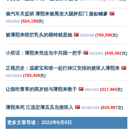
偷汽车关监狱 薄熙来被黑老大踢肿肛门 服贴喊爹
🖼️
(
524,190
次)
2022/5/2
被薄熙来咬烂乳头的模特就是她
🖼️
(
765,596
次)
2022/4/6
小笑话：薄熙来凭这当中共国一把手
🖼️
(
445,492
次)
2022/4/1
正视历史：温家宝和谁一起打掉江安排的接班人薄熙来
🖼️
(
765,409
次)
2021/9/24
让狼吃青草的两岁娃与薄熙来教子
🖼️
(
317,484
次)
2021/4/1
薄熙来死 江选定薄瓜瓜当接班人
🖼️
(
634,987
次)
2019/12/29
更多文章导读：
2022年6月8日