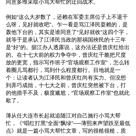
同意多维采取小骂大帮忙的迂回战术。

例如“这么大岁数了，还赖在军委主席位子上不退干
么呀，见好就收吧”。乍一看是骂江泽民耍赖的，是
轰他下台的，其实是谁同意了“见好就收”这四个字，
就等于是承认了江泽民当政的那祸国殃民的十三年
是“好”的。据江办人透露说，这办法还是曾庆红给出
的。在十七大前的权力争夺中，曾庆红干脆把尺度
放的更宽，指示写作班子“官场观察工作室”，怎么转
着圈儿骂都行，骂到什么程度都行。目地就是一
个：让读者认为江泽民和曾庆红尚有实力。但没想
到弄巧成拙，十七大之前，曾庆红突然被下台，打
的他措手不及，极度尴尬，“官场观察工作室”也就此
歇了。

薄从任大连市长起就追随江对自己施行小骂大帮
忙，《“唱红打黑”全面“飘绿”──薄熙来声望跌至最低
点》就是一篇小骂大帮忙文章，写的很糙很糙，质