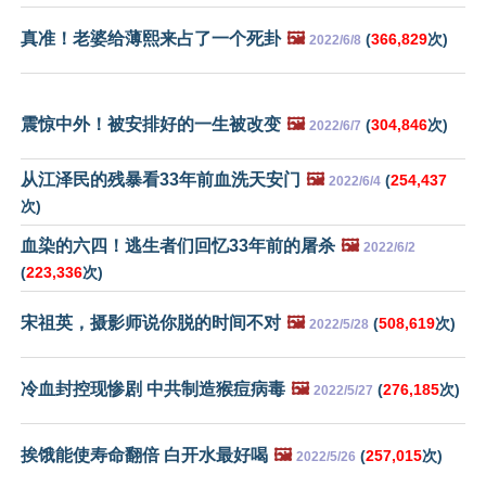
真准！老婆给薄熙来占了一个死卦
🖼️
(
366,829
次)
2022/6/8
震惊中外！被安排好的一生被改变
🖼️
(
304,846
次)
2022/6/7
从江泽民的残暴看33年前血洗天安门
🖼️
(
254,437
2022/6/4
次)
血染的六四！逃生者们回忆33年前的屠杀
🖼️
2022/6/2
(
223,336
次)
宋祖英，摄影师说你脱的时间不对
🖼️
(
508,619
次)
2022/5/28
冷血封控现惨剧 中共制造猴痘病毒
🖼️
(
276,185
次)
2022/5/27
挨饿能使寿命翻倍 白开水最好喝
🖼️
(
257,015
次)
2022/5/26