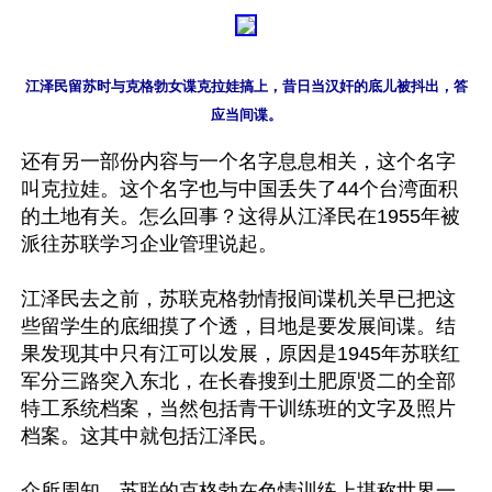
江泽民留苏时与克格勃女谍克拉娃搞上，昔日当汉奸的底儿被抖出，答
应当间谍。
还有另一部份内容与一个名字息息相关，这个名字
叫克拉娃。这个名字也与中国丢失了44个台湾面积
的土地有关。怎么回事？这得从江泽民在1955年被
派往苏联学习企业管理说起。

江泽民去之前，苏联克格勃情报间谍机关早已把这
些留学生的底细摸了个透，目地是要发展间谍。结
果发现其中只有江可以发展，原因是1945年苏联红
军分三路突入东北，在长春搜到土肥原贤二的全部
特工系统档案，当然包括青干训练班的文字及照片
档案。这其中就包括江泽民。

众所周知，苏联的克格勃在色情训练上堪称世界一