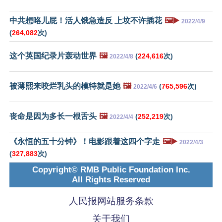
中共想咯儿屁！活人饿急造反 上坟不许插花
🖼️▶️
2022/4/9
(
264,082
次)
这个英国纪录片轰动世界
🖼️
(
224,616
次)
2022/4/8
被薄熙来咬烂乳头的模特就是她
🖼️
(
765,596
次)
2022/4/6
丧命是因为多长一根舌头
🖼️
(
252,219
次)
2022/4/4
《永恒的五十分钟》！电影跟着这四个字走
🖼️▶️
2022/4/3
(
327,883
次)
Copyright© RMB Public Foundation Inc.
All Rights Reserved
人民报网站服务条款
关于我们