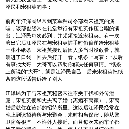
泽民和宋祖英的事：

前两年江泽民经常到某军种司令部看宋祖英的演
唱，该部也经常在礼堂举行有宋祖英作压台唱的演
出，江泽民每次必到，并频频接近宋祖英。有一次
演出完后江泽民在与宋祖英握手时偷偷递给宋祖英
一张小纸条，宋祖英接过后因人多当时没敢看，就
装进了口袋，回去后打开一看，纸条上写着： “以后
有事找大哥，大哥可以帮助你解决任何事情。”纸条
上所说的“大哥”，就是江泽民自己。后来宋祖英把纸
条的这段话告诉给了别人。

江泽民为了与宋祖英秘密来往不受干扰和外传泄
露，宋祖英便和丈夫离了婚（离婚不离家），宋离
婚后就住在该部的招待所里。这以后江泽民经常在
晚上到该招待所与宋聚会，来时相当保密，随从警
卫防备很严，不许外人接近。而且每次来的车子都