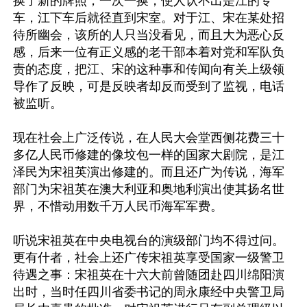
换了新的牌照，一次一换，使人认不出是江的专
车，江下车后就径直到宋室。对于江、宋在某处招
待所幽会，该所的人只当没看见，而且大为恶心反
感，后来一位有正义感的老干部本着对党和军队负
责的态度，把江、宋的这种事和传闻向有关上级领
导作了反映，可是反映者却反而受到了监视，电话
被监听。

现在社会上广泛传说，在人民大会堂西侧花费三十
多亿人民币修建的像坟包一样的国家大剧院，是江
泽民为宋祖英演出修建的。而且还广为传说，海军
部门为宋祖英在澳大利亚和奥地利演出使其扬名世
界，不惜动用数千万人民币海军军费。

听说宋祖英在中央电视台的演级部门均不得过问。
更有什者，社会上还广传宋祖英享受国家一级警卫
待遇之事：宋祖英在十六大前曾随团赴四川绵阳演
出时，当时任四川省委书记的周永康经中央警卫局