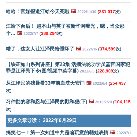
哈哈！官媒报道江蛤今天死啦
🖼️
(
231,017
次)
2022/11/30
江蛤下台后！ 赵本山与英子被新华网曝光，嗯，当众那
个…
🖼️
(
389,294
次)
2022/7/7
糟了，这女人让江泽民给睡坏了
🖼️
(
374,599
次)
2022/7/6
【铁证如山系列讲座】第23集 活摘法轮功学员器官国家犯
罪是江泽民下令(图/视频中英字幕)
(
228,909
次)
2022/6/5
从江泽民的残暴看33年前血洗天安门
🖼️
(
254,437
2022/6/4
次)
习仲勋的容和忍与江泽民的戮和狠(下)
🖼️
(
104,115
2019/2/28
次)
更多文章导读：
2022年6月29日
搞笑七一！第一次知道中共是啥玩意的萌娃表情
🖼️
2022/7/1