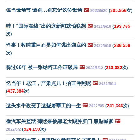
每当母亲节 请别…别忘记这位母亲
🖼️
(
305,956
次)
2022/5/20
哇！“国际在线”出的这新闻就怕联想
🖼️
(
193,765
2022/5/19
次)
怪事！数吨重巨石是如何逃出湖底的
🖼️
(
236,556
2022/5/18
次)
躲过66年 被一张纳粹工作证破局
🖼️
(
218,382
次)
2022/5/12
忆当年！老江，严肃点儿！拍证件照呢
🖼️
2022/5/11
(
437,384
次)
这头水牛改变了这些屠宰工的一生
🖼️
(
241,346
次)
2022/5/6
偷汽车关监狱 薄熙来被黑老大踢肿肛门 服贴喊爹
🖼️
(
524,190
次)
2022/5/2