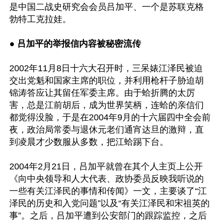
是中国二战史研究会会员吕加平、一个是苏联克格
勃特工克拉娃。

● 
吕加平的举报信内容被秘密流传
2002年11月8日十六大召开时，三呆婊江泽民被迫
交出党魁和国家主席的职位，并利用枪杆子胁迫胡
锦涛答应让其留任军委主席。由于蛤折腾的太厉
害，总是江前胡后，成为世界笑柄，连蛤的亲信们
都觉得没脸，于是在2004年9月的十六届四中全会前
夜，政治局常委与退休元老们通宵达旦的激辩，直
到凌晨才少数服从多数，把江蛤踢下台。

2004年2月21日，吕加平就曾在其个人主页上公开
《向中央领导和人大代表、政协委员反映我听说的
一些有关江泽民的事情和传闻》一文，主要谈了“江
泽民的历史和入党问题”以及“有关江泽民和宋祖英的
事”。之后，吕加平遭到公安部门的跟踪监控，之后