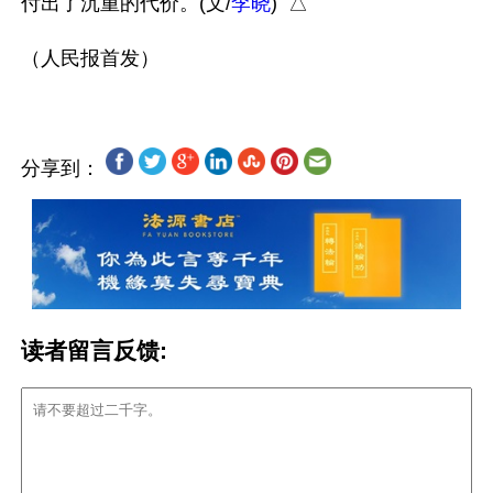
付出了沉重的代价。(文/
李晓
)  △

分享到：
读者留言反馈: