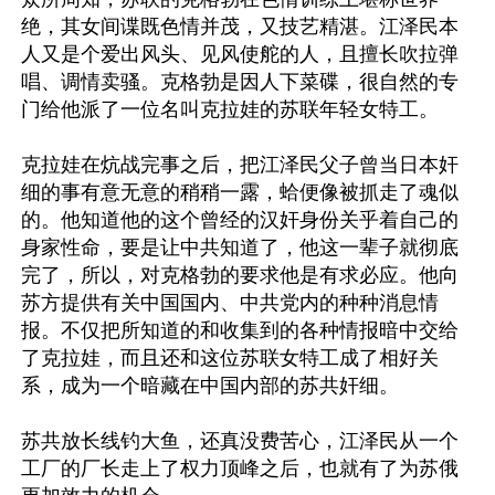
绝，其女间谍既色情并茂，又技艺精湛。江泽民本
人又是个爱出风头、见风使舵的人，且擅长吹拉弹
唱、调情卖骚。克格勃是因人下菜碟，很自然的专
门给他派了一位名叫克拉娃的苏联年轻女特工。

克拉娃在炕战完事之后，把江泽民父子曾当日本奸
细的事有意无意的稍稍一露，蛤便像被抓走了魂似
的。他知道他的这个曾经的汉奸身份关乎着自己的
身家性命，要是让中共知道了，他这一辈子就彻底
完了，所以，对克格勃的要求他是有求必应。他向
苏方提供有关中国国内、中共党内的种种消息情
报。不仅把所知道的和收集到的各种情报暗中交给
了克拉娃，而且还和这位苏联女特工成了相好关
系，成为一个暗藏在中国内部的苏共奸细。

苏共放长线钓大鱼，还真没费苦心，江泽民从一个
工厂的厂长走上了权力顶峰之后，也就有了为苏俄