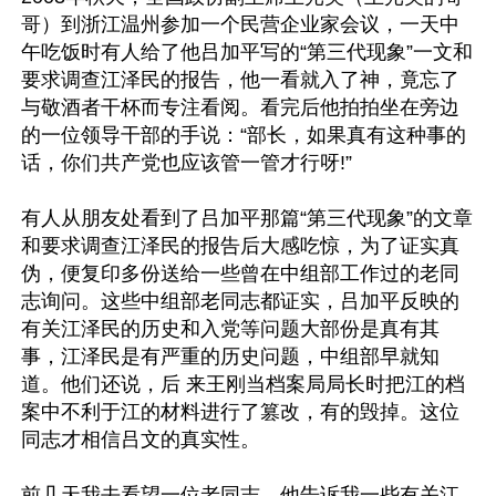
哥）到浙江温州参加一个民营企业家会议，一天中
午吃饭时有人给了他吕加平写的“第三代现象”一文和
要求调查江泽民的报告，他一看就入了神，竟忘了
与敬酒者干杯而专注看阅。看完后他拍拍坐在旁边
的一位领导干部的手说：“部长，如果真有这种事的
话，你们共产党也应该管一管才行呀!”

有人从朋友处看到了吕加平那篇“第三代现象”的文章
和要求调查江泽民的报告后大感吃惊，为了证实真
伪，便复印多份送给一些曾在中组部工作过的老同
志询问。这些中组部老同志都证实，吕加平反映的
有关江泽民的历史和入党等问题大部份是真有其
事，江泽民是有严重的历史问题，中组部早就知
道。他们还说，后 来王刚当档案局局长时把江的档
案中不利于江的材料进行了篡改，有的毁掉。这位
同志才相信吕文的真实性。

前几天我去看望一位老同志，他告诉我一些有关江