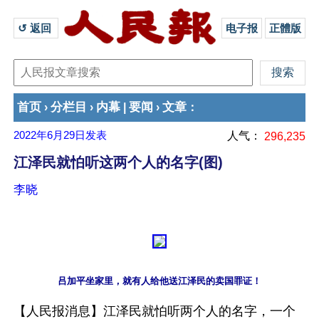
↺ 返回 
电子报
正體版
首页
分栏目
内幕
要闻
文章
›
›
|
›
：
2022年6月29日
发表
人气：
296,235
江泽民就怕听这两个人的名字(图)
李晓
吕加平坐家里，就有人给他送江泽民的卖国罪证！
【人民报消息】江泽民就怕听两个人的名字，一个