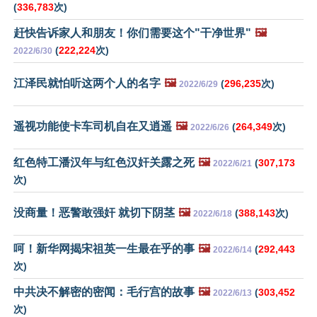
(
336,783
次)
赶快告诉家人和朋友！你们需要这个"干净世界"
🖼️
(
222,224
次)
2022/6/30
江泽民就怕听这两个人的名字
🖼️
(
296,235
次)
2022/6/29
遥视功能使卡车司机自在又逍遥
🖼️
(
264,349
次)
2022/6/26
红色特工潘汉年与红色汉奸关露之死
🖼️
(
307,173
2022/6/21
次)
没商量！恶警敢强奸 就切下阴茎
🖼️
(
388,143
次)
2022/6/18
呵！新华网揭宋祖英一生最在乎的事
🖼️
(
292,443
2022/6/14
次)
中共决不解密的密闻：毛行宫的故事
🖼️
(
303,452
2022/6/13
次)