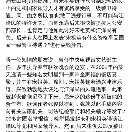
局长由喜贵的批准，对宋祖英进行只有副总理级以
上的党和国家领导人才有资格享受的一级警卫待
遇。周、由之所以 如此敢于违规行事，不可能与江
泽民的特许无关。而周永康后来很快被提拔为公安
部部长，也肯定与他如此讨好宋祖英和江泽民有
关。后来有人在网上发表“宋祖英有什么资格享受国
家一级警卫待遇？”进行尖锐抨击。

听一位知情的朋友说，曾任中央电视台文艺部主
任、多年执导春节联欢晚会的赵安，在2001年的某
天邀请一些知名女明星到一家叫全家福的饭店宴
聚，其中有宋祖英。席间，宋祖英趁着酒兴津津乐
道、兴致勃勃地大谈她与江泽民的风流艳事，此事
被赵安偷偷记录了下来。后来赵的这份手稿被他的
合作者、歌词作者张俊以得到，张就以此手稿内容
向有关国家机关、司法纪检部门和相关领导等发了2
00多封匿名举报信，检举揭发赵安和宋祖英诽谤江
泽民等党和国家领导人。然 而后来张俊以却反被江