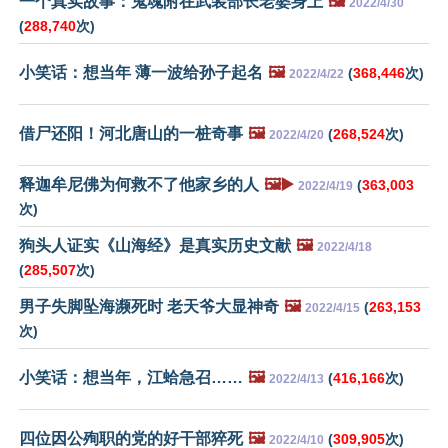
一个真实故事：鬼魂附在武装部长老婆身上
🖼️
2022/4/30
(
288,740
次)
小笑话：想当年 薄一波给孙子起名
🖼️
(
368,446
次)
2022/4/22
借尸还阳！河北唐山的一桩奇事
🖼️
(
268,524
次)
2022/4/20
释迦牟尼佛为何救不了他家乡的人
🖼️▶️
(
363,003
2022/4/19
次)
狗头人证实《山海经》是真实历史文献
🖼️
2022/4/18
(
285,507
次)
男子失脚坠海濒死时 老天爷大显神奇
🖼️
(
263,153
2022/4/15
次)
小笑话：想当年，江蛤急召……
🖼️
(
416,166
次)
2022/4/13
四位因公殉职的党的好干部猝死
🖼️
(
309,905
次)
2022/4/10