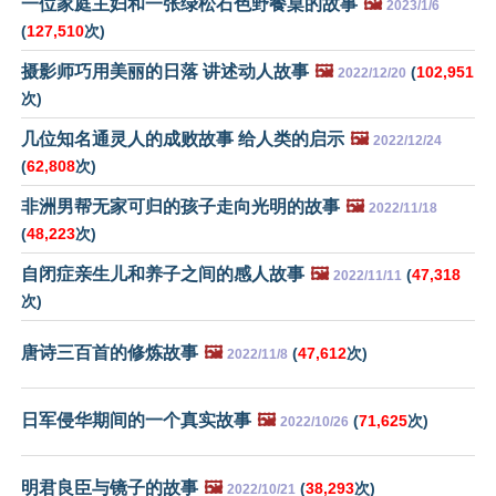
一位家庭主妇和一张绿松石色野餐桌的故事
🖼️
2023/1/6
(
127,510
次)
摄影师巧用美丽的日落 讲述动人故事
🖼️
(
102,951
2022/12/20
次)
几位知名通灵人的成败故事 给人类的启示
🖼️
2022/12/24
(
62,808
次)
非洲男帮无家可归的孩子走向光明的故事
🖼️
2022/11/18
(
48,223
次)
自闭症亲生儿和养子之间的感人故事
🖼️
(
47,318
2022/11/11
次)
唐诗三百首的修炼故事
🖼️
(
47,612
次)
2022/11/8
日军侵华期间的一个真实故事
🖼️
(
71,625
次)
2022/10/26
明君良臣与镜子的故事
🖼️
(
38,293
次)
2022/10/21