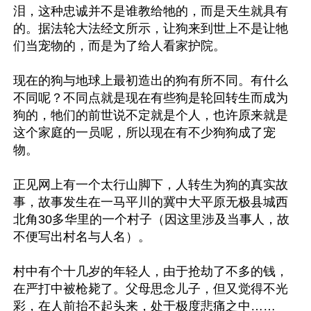
泪，这种忠诚并不是谁教给牠的，而是天生就具有
的。据法轮大法经文所示，让狗来到世上不是让牠
们当宠物的，而是为了给人看家护院。

现在的狗与地球上最初造出的狗有所不同。有什么
不同呢？不同点就是现在有些狗是轮回转生而成为
狗的，牠们的前世说不定就是个人，也许原来就是
这个家庭的一员呢，所以现在有不少狗狗成了宠
物。

正见网上有一个太行山脚下，人转生为狗的真实故
事，故事发生在一马平川的冀中大平原无极县城西
北角30多华里的一个村子（因这里涉及当事人，故
不便写出村名与人名）。

村中有个十几岁的年轻人，由于抢劫了不多的钱，
在严打中被枪毙了。父母思念儿子，但又觉得不光
彩，在人前抬不起头来，处于极度悲痛之中……
