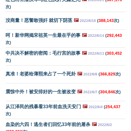
2022/6/21
次)
没商量！恶警敢强奸 就切下阴茎
🖼️
(
388,143
次)
2022/6/18
呵！新华网揭宋祖英一生最在乎的事
🖼️
(
292,443
2022/6/14
次)
中共决不解密的密闻：毛行宫的故事
🖼️
(
303,452
2022/6/13
次)
真准！老婆给薄熙来占了一个死卦
🖼️
(
366,829
次)
2022/6/8
震惊中外！被安排好的一生被改变
🖼️
(
304,846
次)
2022/6/7
从江泽民的残暴看33年前血洗天安门
🖼️
(
254,437
2022/6/4
次)
血染的六四！逃生者们回忆33年前的屠杀
🖼️
2022/6/2