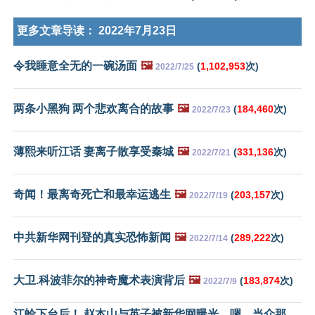
更多文章导读：
2022年7月23日
令我睡意全无的一碗汤面
🖼️
(
1,102,953
次)
2022/7/25
两条小黑狗 两个悲欢离合的故事
🖼️
(
184,460
次)
2022/7/23
薄熙来听江话 妻离子散享受秦城
🖼️
(
331,136
次)
2022/7/21
奇闻！最离奇死亡和最幸运逃生
🖼️
(
203,157
次)
2022/7/19
中共新华网刊登的真实恐怖新闻
🖼️
(
289,222
次)
2022/7/14
大卫.科波菲尔的神奇魔术表演背后
🖼️
(
183,874
次)
2022/7/9
江蛤下台后！ 赵本山与英子被新华网曝光，嗯，当众那