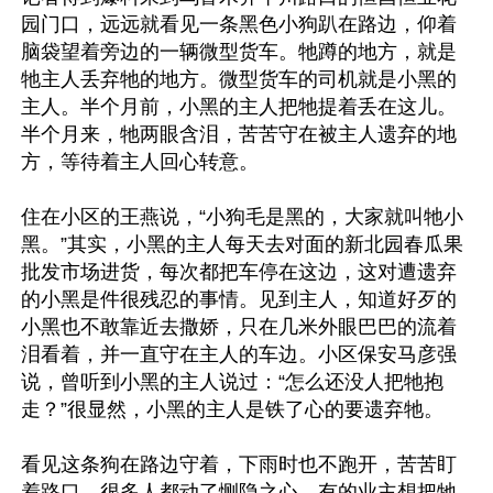
园门口，远远就看见一条黑色小狗趴在路边，仰着
脑袋望着旁边的一辆微型货车。牠蹲的地方，就是
牠主人丢弃牠的地方。微型货车的司机就是小黑的
主人。半个月前，小黑的主人把牠提着丢在这儿。
半个月来，牠两眼含泪，苦苦守在被主人遗弃的地
方，等待着主人回心转意。

住在小区的王燕说，“小狗毛是黑的，大家就叫牠小
黑。”其实，小黑的主人每天去对面的新北园春瓜果
批发市场进货，每次都把车停在这边，这对遭遗弃
的小黑是件很残忍的事情。见到主人，知道好歹的
小黑也不敢靠近去撒娇，只在几米外眼巴巴的流着
泪看着，并一直守在主人的车边。小区保安马彦强
说，曾听到小黑的主人说过：“怎么还没人把牠抱
走？”很显然，小黑的主人是铁了心的要遗弃牠。

看见这条狗在路边守着，下雨时也不跑开，苦苦盯
着路口，很多人都动了恻隐之心，有的业主想把牠