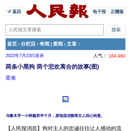
↺ 返回 
电子报
正體版
首页
分栏目
奇闻
要闻
文章
›
›
|
›
：
2022年7月23日
发表
人气：
184,460
两条小黑狗 两个悲欢离合的故事(图)
霍湘
【人民报消息】狗对主人的忠诚往往让人感动的流