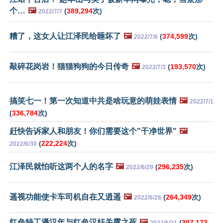
个…
🖼️
(
389,294
次)
2022/7/7
糟了，这女人让江泽民给睡坏了
🖼️
(
374,599
次)
2022/7/6
敲碎花岗岩！猫猫狗狗的今日传奇
🖼️
(
193,570
次)
2022/7/3
搞笑七一！第一次知道中共是啥玩意的萌娃表情
🖼️
2022/7/1
(
336,784
次)
赶快告诉家人和朋友！你们需要这个"干净世界"
🖼️
(
222,224
次)
2022/6/30
江泽民就怕听这两个人的名字
🖼️
(
296,235
次)
2022/6/29
遥视功能使卡车司机自在又逍遥
🖼️
(
264,349
次)
2022/6/26
红色特工潘汉年与红色汉奸关露之死
🖼️
(
307,173