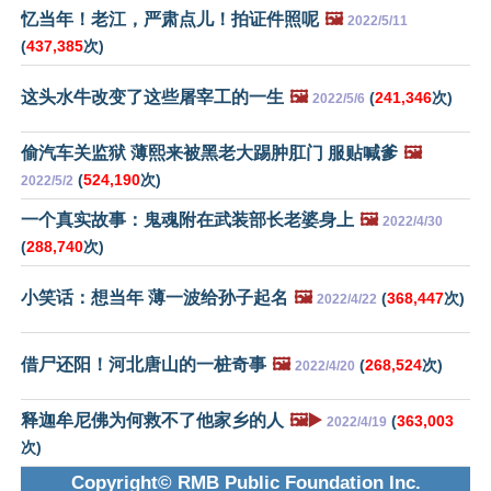
忆当年！老江，严肃点儿！拍证件照呢
🖼️
2022/5/11
(
437,385
次)
这头水牛改变了这些屠宰工的一生
🖼️
(
241,346
次)
2022/5/6
偷汽车关监狱 薄熙来被黑老大踢肿肛门 服贴喊爹
🖼️
(
524,190
次)
2022/5/2
一个真实故事：鬼魂附在武装部长老婆身上
🖼️
2022/4/30
(
288,740
次)
小笑话：想当年 薄一波给孙子起名
🖼️
(
368,447
次)
2022/4/22
借尸还阳！河北唐山的一桩奇事
🖼️
(
268,524
次)
2022/4/20
释迦牟尼佛为何救不了他家乡的人
🖼️▶️
(
363,003
2022/4/19
次)
Copyright© RMB Public Foundation Inc.