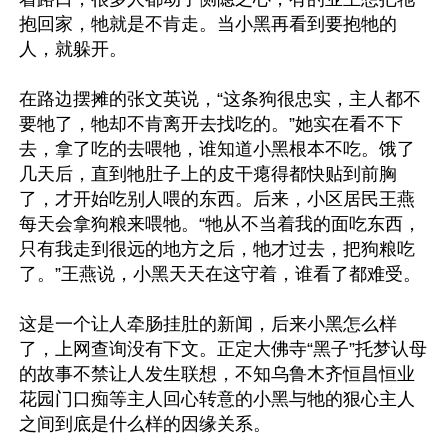
抱回家，牠就是不肯走。当小黑再看到要抱牠的
人，就躲开。

在路边摆摊的张文英说，“这条狗很忠实，主人都不
要牠了，牠却不肯离开去找吃的。”她实在看不下
去，拿了吃的去喂牠，谁知道小黑根本不吃。饿了
几天后，直到牠肚子上的皮干瘪得都快贴到前胸
了，才开始吃别人喂的东西。后来，小区居民王燕
每天会拿狗粮来喂牠。“牠从不当着我的面吃东西，
只有我走到很远的地方之后，牠才过去，把狗粮吃
了。”王燕说，小黑天天在这守着，谁看了都难受。

这是一个让人牵肠挂肚的新闻，后来小黑怎么样
了，上网查询没有下文。正定大佛寺“黑子”托梦认母
的故事不禁让人发生联想，不知乌鲁木齐恒昌恒业
花园门口痴等主人回心转意的小黑与牠的狠心主人
之间到底是什么样的因缘关系。
