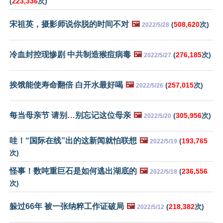
(
223,336
次)
宋祖英，摄影师说你脱的时间不对
🖼️
(
508,620
次)
2022/5/28
冷血封控现惨剧 中共制造猴痘病毒
🖼️
(
276,185
次)
2022/5/27
挨饿能使寿命翻倍 白开水最好喝
🖼️
(
257,015
次)
2022/5/26
每当母亲节 请别…别忘记这位母亲
🖼️
(
305,956
次)
2022/5/20
哇！“国际在线”出的这新闻就怕联想
🖼️
(
193,765
2022/5/19
次)
怪事！数吨重巨石是如何逃出湖底的
🖼️
(
236,556
2022/5/18
次)
躲过66年 被一张纳粹工作证破局
🖼️
(
218,382
次)
2022/5/12