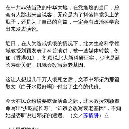
在中共非法当政的中华大地，在党尴尬的当口，总
会有人跳出来当说客，无论是为了抖落掉党头上的
虱子，还是为了自己的利益，一定会有政治科学家
出来发表演说。

近日，在人为造成饥饿的情况下，北大生命科学领
域教授刘颖发表了科普演讲，被一些媒体转载，例
如《香港01》。刘颖说北大新科研证实，少吃是延
长寿命关键，饥饿会改写衰老基因。

这让人想起几千万人饿死之后，文革中邓拓为那篇
散文《白开水最好喝》付出了生命的代价。

今天在民众纷纷要吃饭活命之际，北大教授刘颖奉
命写出“少吃能长寿”、“饥饿会改写衰老基因”，不知
她是否听说过邓拓的遭遇。（文／
苏撬阱
）△
