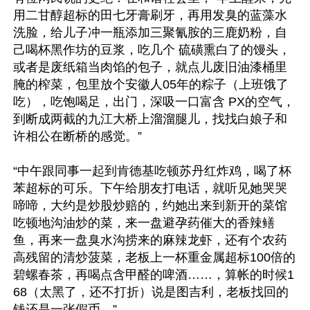
用二甘醇超标的田七牙膏刷牙，再用发臭的蓝藻水
洗脸，给儿子冲一瓶添加三聚氰胺的三鹿奶粉，自
己喝杯黑作坊的豆浆，吃几个 硫磺熏白了的馒头，
或者是废纸箱当肉馅的包子，就点儿废旧油漆桶里
腌的榨菜，包里放个安徽人05年的粽子（上班饿了
吃），吃饱喝足，出门，深吸一口富含 PX的空气，
到断成两截的九江大桥上溜溜腿儿，找找白娘子和
许相公在断桥的感觉。”

“中午跟同事一起到肯德基吃顿苏丹红炸鸡，喝了杯
苯超标的可乐。下午给朋友打电话，就听见她哭哭
啼啼，大约是炒股炒赔的，约她出来到新开的菜馆
吃顿地沟油炒的菜，来一盘避孕药催大的香辣鳝
鱼，再来一盘臭水沟捞来的麻辣龙虾，还有个农药
高残留的清炒菠菜，老板上一杯重金属超标100倍的
碧螺春茶，再喝点含甲醛的啤酒……，算帐的时候1
68（太黑了，还不打折）说是图吉利，老板找回的
钱还是一张假币。”
