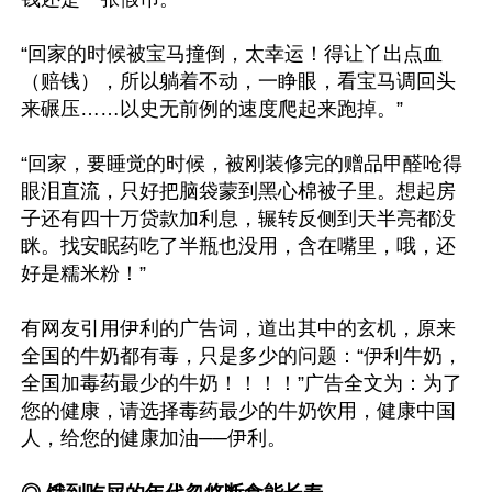
“回家的时候被宝马撞倒，太幸运！得让丫出点血
（赔钱），所以躺着不动，一睁眼，看宝马调回头
来碾压……以史无前例的速度爬起来跑掉。”

“回家，要睡觉的时候，被刚装修完的赠品甲醛呛得
眼泪直流，只好把脑袋蒙到黑心棉被子里。想起房
子还有四十万贷款加利息，辗转反侧到天半亮都没
眯。找安眠药吃了半瓶也没用，含在嘴里，哦，还
好是糯米粉！”

有网友引用伊利的广告词，道出其中的玄机，原来
全国的牛奶都有毒，只是多少的问题：“伊利牛奶，
全国加毒药最少的牛奶！！！！”广告全文为：为了
您的健康，请选择毒药最少的牛奶饮用，健康中国
人，给您的健康加油──伊利。
