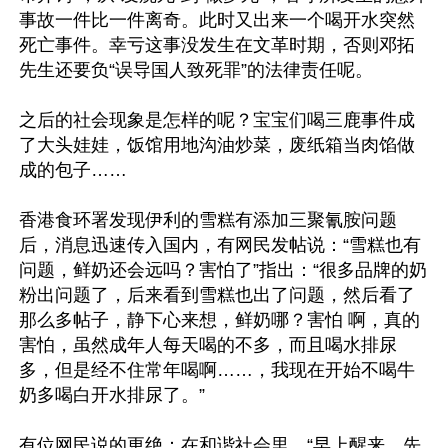
事故一件比一件离奇。此时又出来一个喝开水突然
死亡事件。幸亏这事没发生在文革时期，否则邓拓
先生还要负“误导国人致死罪”的法律责任呢。

之后的社会现象是怎样的呢？宝宝们喝三鹿事件成
了大头娃娃，饭馆用地沟油炒菜，废纸箱当肉馅做
成的包子……

香港食环署发现伊利的雪糕有添加三聚氰胺问题
后，消息迅速传入国内，有网民发帖说：“雪糕也有
问题，鲜奶还会远吗？害怕了”指出：“很多品牌的奶
粉出问题了，后来看到雪糕也出了问题，然后看了
那么多帖子，静下心来想，鲜奶哪？害怕 啊，真的
害怕，虽然成年人每天喝的不多，而且喝水排尿
多，但是经不住常年喝啊……，我现在开始不喝牛
奶多喝白开水排尿了。”

有位网民说的更绝：在和谐社会里，“早上醒来，先