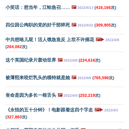
小笑话：想当年，江蛤急召……
🖼️
(
416,166
次)
2022/4/13
四位因公殉职的党的好干部猝死
🖼️
(
309,905
次)
2022/4/10
中共想咯儿屁！活人饿急造反 上坟不许插花
🖼️▶️
2022/4/9
(
264,082
次)
这个英国纪录片轰动世界
🖼️
(
224,616
次)
2022/4/8
被薄熙来咬烂乳头的模特就是她
🖼️
(
765,596
次)
2022/4/6
丧命是因为多长一根舌头
🖼️
(
252,219
次)
2022/4/4
《永恒的五十分钟》！电影跟着这四个字走
🖼️▶️
2022/4/3
(
327,883
次)