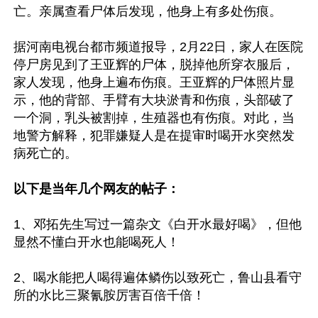
亡。亲属查看尸体后发现，他身上有多处伤痕。

据河南电视台都市频道报导，2月22日，家人在医院
停尸房见到了王亚辉的尸体，脱掉他所穿衣服后，
家人发现，他身上遍布伤痕。王亚辉的尸体照片显
示，他的背部、手臂有大块淤青和伤痕，头部破了
一个洞，乳头被割掉，生殖器也有伤痕。对此，当
地警方解释，犯罪嫌疑人是在提审时喝开水突然发
病死亡的。

以下是当年几个网友的帖子：
1、邓拓先生写过一篇杂文《白开水最好喝》，但他
显然不懂白开水也能喝死人！

2、喝水能把人喝得遍体鳞伤以致死亡，鲁山县看守
所的水比三聚氰胺厉害百倍千倍！
