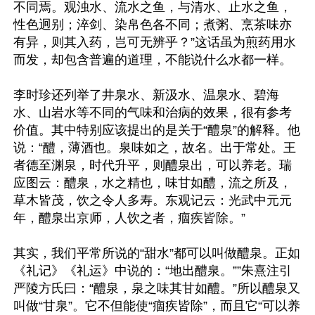
不同焉。观浊水、流水之鱼，与清水、止水之鱼，
性色迥别；淬剑、染帛色各不同；煮粥、烹茶味亦
有异，则其入药，岂可无辨乎？”这话虽为煎药用水
而发，却包含普遍的道理，不能说什么水都一样。

李时珍还列举了井泉水、新汲水、温泉水、碧海
水、山岩水等不同的气味和治病的效果，很有参考
价值。其中特别应该提出的是关于“醴泉”的解释。他
说：“醴，薄酒也。泉味如之，故名。出于常处。王
者德至渊泉，时代升平，则醴泉出，可以养老。瑞
应图云：醴泉，水之精也，味甘如醴，流之所及，
草木皆茂，饮之令人多寿。东观记云：光武中元元
年，醴泉出京师，人饮之者，痼疾皆除。”

其实，我们平常所说的“甜水”都可以叫做醴泉。正如
《礼记》《礼运》中说的：“地出醴泉。””朱熹注引
严陵方氏曰：“醴泉，泉之味其甘如醴。”所以醴泉又
叫做“甘泉”。它不但能使“痼疾皆除”，而且它“可以养