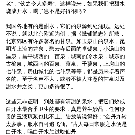
老”，“饮之令人多寿”。这样说来，如果我们把甜水
烧成开水，喝了岂不是好得很吗？

我国各地有的是甜水，它们的泉源到处涌现。远处
不说，就以北京附近为例，据《畿辅通志》所载，
北京郊区有许多著名的甘泉。如玉泉山的泉水，昆
明湖上流的龙泉，碧云寺后面的卓锡泉，小汤山的
温泉，昌平城西的一亩泉，城南的冷水泉，城东的
古榆泉，城西南的百泉、蕙泉、千蓼泉，上房山的
七斗泉，房山城北的七斗泉等等，都是历来卓着声
名的。至于名声不大，或者不被人注意的甘泉以及
甜水井之类，更加多得很了。

这些无非证明，到处都有清甜的泉水，把它们烧成
白开水最合乎卫生的要求，真是养生妙品，任何珍
贵的玉液琼浆也比不上。陆放翁说得好：“金丹九转
太多事，服水自可追飞仙。”古人每日常服之水便是
白开水，喝白开水胜过吃仙丹。
