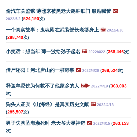
偷汽车关监狱 薄熙来被黑老大踢肿肛门 服贴喊爹
🖼️
(
524,190
次)
2022/5/2
一个真实故事：鬼魂附在武装部长老婆身上
🖼️
2022/4/30
(
288,740
次)
小笑话：想当年 薄一波给孙子起名
🖼️
(
368,446
次)
2022/4/22
借尸还阳！河北唐山的一桩奇事
🖼️
(
268,524
次)
2022/4/20
释迦牟尼佛为何救不了他家乡的人
🖼️▶️
(
363,003
2022/4/19
次)
狗头人证实《山海经》是真实历史文献
🖼️
2022/4/18
(
285,507
次)
男子失脚坠海濒死时 老天爷大显神奇
🖼️
(
263,153
2022/4/15
次)