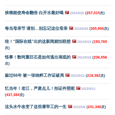
挨饿能使寿命翻倍 白开水最好喝
🖼️
(
257,015
次)
2022/5/26
每当母亲节 请别…别忘记这位母亲
🖼️
(
305,956
次)
2022/5/20
哇！“国际在线”出的这新闻就怕联想
🖼️
(
193,765
2022/5/19
次)
怪事！数吨重巨石是如何逃出湖底的
🖼️
(
236,556
2022/5/18
次)
躲过66年 被一张纳粹工作证破局
🖼️
(
218,382
次)
2022/5/12
忆当年！老江，严肃点儿！拍证件照呢
🖼️
2022/5/11
(
437,384
次)
这头水牛改变了这些屠宰工的一生
🖼️
(
241,346
次)
2022/5/6