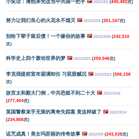
小笑话：薄熙来凭这当中共国一把手
🖼️
(
445,492
次)
2022/4/1
努力让我们良心的火花永不熄灭
🖼️
(
301,167
次)
2022/3/29
别给下辈子留后债！一个缘份的故事
🖼️
(
242,510
2022/3/28
次)
科学史上四个轰动世界的梦
🖼️
(
259,546
次)
2022/3/25
李克强提前宣布届满卸任 习屁股贼沉
🖼️
(
506,158
2022/3/22
次)
故宫太和殿大门倒，中共恐挺不到二十大
🖼️
2022/3/18
(
277,404
次)
英国警察束手无策的离奇失踪案 竟这样破了
🖼️
2022/3/14
(
234,868
次)
诅咒成真！美女玛苏丽的传奇故事
🖼️
(
243,538
次)
2022/3/9