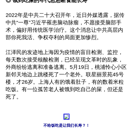
◎ 饿到吃屎的年代忽悠断食能长寿
2022年是中共二十大召开年，近日外媒透露，据传
中共“一尊”习近平罹患脑动脉瘤，不愿接受脑部手
术，偏好用传统医学治疗。这个消息让中共高层内
部你死我活、争权夺利的局面更加惨烈。

江泽民的发迹地上海因为疫情的盲目检测、监控，
每天数次接受核酸检测，已经呈现文革时的乱象，
外商纷纷逃离和准备逃离。5月19日，桃浦怜心小区
新邻天地边上跳楼死了一个老外。联星丽景苑45号
楼，才26岁。上海人有的饿着肚子，有的数着米粒
吃饭。有一位孤苦老人被饿到吃自己的屎，但还是
死了。

不给饭吃是让我们长寿？！