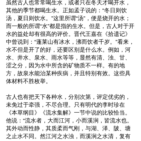
虽然古人也常常喝生水，或者只在冬天才喝开水，
其他的季节都喝生水。正如孟子说的：“冬日则饮
汤，夏日则饮水。”这里所谓“汤”，便是烧开的水；
而一般的所谓“水”都是指的生水。但是，古人对于开
水的益处却有很高的评价。晋代王嘉在《拾遗记》
中曾说到：“蓬莱山有冰水，沸而饮者千岁。”看来，
水不但是开了的好，还要区别是什么水。例如，河
水、井水、泉水、雨水等等，显然有清、浊、甘、
涩之分，因为水中所含的矿物质不一样。有的地
方，故泉水能治某种疾病，并且特别有效。这些具
体材料不胜枚举。

古人也有把天下各种水，分别次第，评定优劣的，
未免过于牵强，不尽合理。只有明代的李时珍在
《本草纲目》《流水集解》一节中说的比较恰当。
他说：“流水者，大而江河，小而溪涧，皆流水也。
其外动而性静，其质柔而气刚，与湖、泽、陂、塘
之止水不同。然江河之水浊，而溪涧之水清，复有