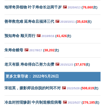
地球奇异植物 叶子寿命长达两千岁
🖼️
(
76,660
次)
2020/4/13
善举救危难 延寿命且福泽三代
🖼️
(
35,628
次)
2018/10/11
预知寿命 顺天而行
🖼️
(
41,426
次)
2018/9/16
朱寿命赎母
🖼️
(
38,202
次)
2017/9/17
老天有眼 寿命得自己努力去攒
🖼️
(
37,679
次)
2015/12/3
更多文章导读：
2022年5月26日
宋祖英，摄影师说你脱的时间不对
🖼️
(
508,619
次)
2022/5/28
冷血封控现惨剧 中共制造猴痘病毒
🖼️
(
276,185
次)
2022/5/27