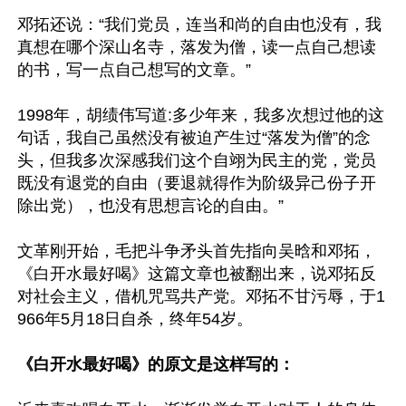
邓拓还说：“我们党员，连当和尚的自由也没有，我
真想在哪个深山名寺，落发为僧，读一点自己想读
的书，写一点自己想写的文章。”

1998年，胡绩伟写道:多少年来，我多次想过他的这
句话，我自己虽然没有被迫产生过“落发为僧”的念
头，但我多次深感我们这个自翊为民主的党，党员
既没有退党的自由（要退就得作为阶级异己份子开
除出党），也没有思想言论的自由。”

文革刚开始，毛把斗争矛头首先指向吴晗和邓拓，
《白开水最好喝》这篇文章也被翻出来，说邓拓反
对社会主义，借机咒骂共产党。邓拓不甘污辱，于1
966年5月18日自杀，终年54岁。

《白开水最好喝》的原文是这样写的：