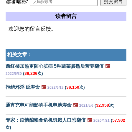
读者暱称:
读者留言
欢迎您的留言反馈。
相关文章：
西红柿加热更防心脏病 5种蔬菜煮熟后营养翻倍
🖼️
(
36,236
次)
2022/6/30
拒绝邪淫 延寿命
🖼️
(
36,150
次)
2022/6/13
通宵充电可能影响手机电池寿命
🖼️
(
32,958
次)
2021/5/6
专家：疫情酿粮食危机饥饿人口恐翻倍
🖼️
(
57,902
2020/4/21
次)