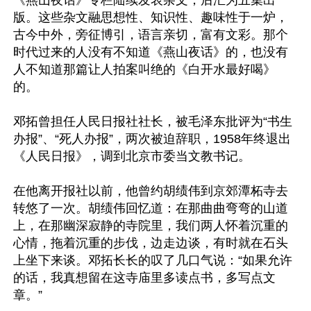
《燕山夜话》专栏陆续发表杂文，后汇为五集出
版。这些杂文融思想性、知识性、趣味性于一炉，
古今中外，旁征博引，语言亲切，富有文彩。那个
时代过来的人没有不知道《燕山夜话》的，也没有
人不知道那篇让人拍案叫绝的《白开水最好喝》
的。

邓拓曾担任人民日报社社长，被毛泽东批评为“书生
办报”、“死人办报”，两次被迫辞职，1958年终退出
《人民日报》，调到北京市委当文教书记。

在他离开报社以前，他曾约胡绩伟到京郊潭柘寺去
转悠了一次。胡绩伟回忆道：在那曲曲弯弯的山道
上，在那幽深寂静的寺院里，我们两人怀着沉重的
心情，拖着沉重的步伐，边走边谈，有时就在石头
上坐下来谈。邓拓长长的叹了几口气说：“如果允许
的话，我真想留在这寺庙里多读点书，多写点文
章。”
