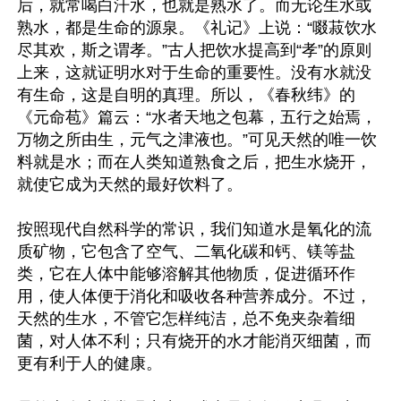
后，就常喝白汗水，也就是熟水了。而无论生水或
熟水，都是生命的源泉。《礼记》上说：“啜菽饮水
尽其欢，斯之谓孝。”古人把饮水提高到“孝”的原则
上来，这就证明水对于生命的重要性。没有水就没
有生命，这是自明的真理。所以，《春秋纬》的
《元命苞》篇云：“水者天地之包幕，五行之始焉，
万物之所由生，元气之津液也。”可见天然的唯一饮
料就是水；而在人类知道熟食之后，把生水烧开，
就使它成为天然的最好饮料了。

按照现代自然科学的常识，我们知道水是氧化的流
质矿物，它包含了空气、二氧化碳和钙、镁等盐
类，它在人体中能够溶解其他物质，促进循环作
用，使人体便于消化和吸收各种营养成分。不过，
天然的生水，不管它怎样纯洁，总不免夹杂着细
菌，对人体不利；只有烧开的水才能消灭细菌，而
更有利于人的健康。
