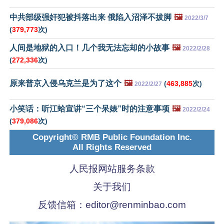
中共部级强奸犯被抖落出来 俄陷入沼泽不拔脚
🖼️
2022/3/7
(
379,773
次)
人间是地狱的入口！几个我无法忘却的小故事
🖼️
2022/2/28
(
272,336
次)
原来普京入侵乌克兰是为了这个
🖼️
(
463,885
次)
2022/2/27
小笑话：听江蛤宣讲“三个呆婊”时的注意事项
🖼️
2022/2/24
(
379,086
次)
Copyright© RMB Public Foundation Inc.
All Rights Reserved
人民报网站服务条款
关于我们
反馈信箱：
editor@renminbao.com