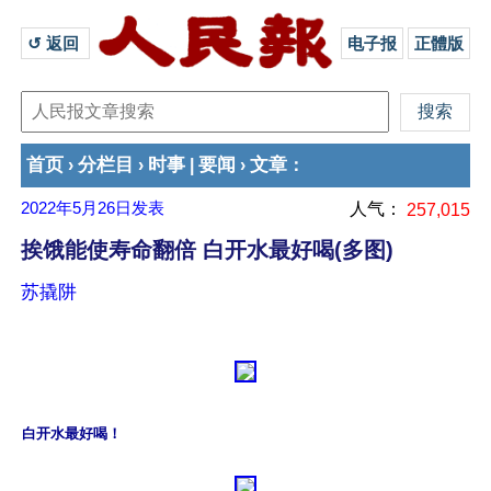
↺ 返回 
电子报
正體版
首页
分栏目
时事
要闻
文章
›
›
|
›
：
2022年5月26日
发表
人气：
257,015
挨饿能使寿命翻倍 白开水最好喝(多图)
苏撬阱
白开水最好喝！