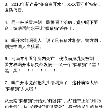
3、2010年新产品“夺命白开水”，XXX看守所特制，
谨防假冒。

4、同一杯感冒冲剂，民警喝了治病，嫌犯喝下要
命，编瞎话的水平比“躲猫猫”差多了。

5、喝开水能喝死人，说了只有猪才相信。警方啊，
别把中国人当猪看。

6、河南青年看守所内死亡，伤痕满身乳头被割 ，
警方称喝开水后突然发病──又一个“躲猫猫”？黑！
黑！黑！！！！！！！！！

7、喝白开水竟然把乳头给喝掉了，这种演绎太给
“躲猫猫”丢人啦！

从云南“躲猫猫”开始到“俯卧撑”，从“鞋带上吊”到“纸
币开铐”，从“发烧死”到“做梦死”；看守所发生的意外