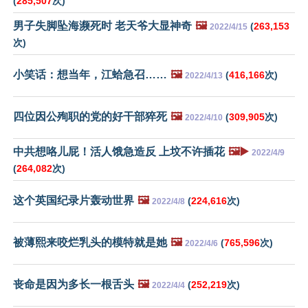
(
285,507
次)
男子失脚坠海濒死时 老天爷大显神奇
🖼️
(
263,153
2022/4/15
次)
小笑话：想当年，江蛤急召……
🖼️
(
416,166
次)
2022/4/13
四位因公殉职的党的好干部猝死
🖼️
(
309,905
次)
2022/4/10
中共想咯儿屁！活人饿急造反 上坟不许插花
🖼️▶️
2022/4/9
(
264,082
次)
这个英国纪录片轰动世界
🖼️
(
224,616
次)
2022/4/8
被薄熙来咬烂乳头的模特就是她
🖼️
(
765,596
次)
2022/4/6
丧命是因为多长一根舌头
🖼️
(
252,219
次)
2022/4/4