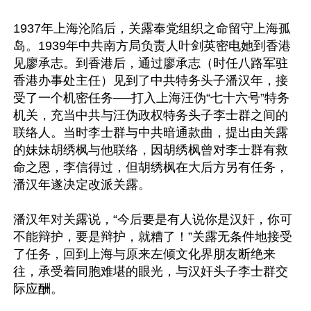
1937年上海沦陷后，关露奉党组织之命留守上海孤
岛。1939年中共南方局负责人叶剑英密电她到香港
见廖承志。到香港后，通过廖承志（时任八路军驻
香港办事处主任）见到了中共特务头子潘汉年，接
受了一个机密任务──打入上海汪伪“七十六号”特务
机关，充当中共与汪伪政权特务头子李士群之间的
联络人。当时李士群与中共暗通款曲，提出由关露
的妹妹胡绣枫与他联络，因胡绣枫曾对李士群有救
命之恩，李信得过，但胡绣枫在大后方另有任务，
潘汉年遂决定改派关露。

潘汉年对关露说，“今后要是有人说你是汉奸，你可
不能辩护，要是辩护，就糟了！”关露无条件地接受
了任务，回到上海与原来左倾文化界朋友断绝来
往，承受着同胞难堪的眼光，与汉奸头子李士群交
际应酬。
