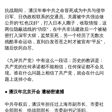
抗战期间， 潘汉年奉中共之命冒死成为中共与侵华
日军、日伪政权联系的交通员。关露被中共强迫做
公开的“红色汉奸”，打入日本人圈子，收取情报，这
两位隐蔽战线的“功臣”，在中共非法建政后一个被秘
密打入深牢大狱，监禁至死，另一个经历了无数次
残酷革命运动，直到白发苍苍之时才被宣布“平反”，
随后饮药自尽。 

《九评共产党》中有这么一段话：历史的教训是：
共产党的任何承诺都不能相信，任何保证都不会兑
现。谁在什么问题上相信了共产党，就会在什么问
题上送掉小命。 

● 潘汉年北京开会 遭秘密逮捕
中共夺权后，潘汉年担任过上海市副市长、市委社
会部部长、统战部部长、市委副书记等职。
