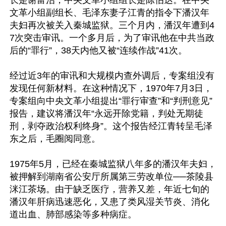
文革小组副组长、毛泽东妻子江青的指令下潘汉年
夫妇再次被关入秦城监狱。三个月内，潘汉年遭到4
7次突击审讯。一个多月后，为了审讯他在中共当政
后的“罪行”，38天内他又被“连续作战”41次。

经过近3年的审讯和大规模内查外调后，专案组没有
发现任何新材料。在这种情况下，1970年7月3日，
专案组向中央文革小组提出“罪行审查”和“判刑意见”
报告，建议将潘汉年“永远开除党籍，判处无期徒
刑，剥夺政治权利终身”。这个报告经江青转呈毛泽
东之后，毛圈阅同意。

1975年5月，已经在秦城监狱八年多的潘汉年夫妇，
被押解到湖南省公安厅所属第三劳改单位──茶陵县
洣江茶场。由于缺乏医疗，营养又差，年近七旬的
潘汉年肝病迅速恶化，又患了类风湿关节炎、消化
道出血、肺部感染等多种病症。
