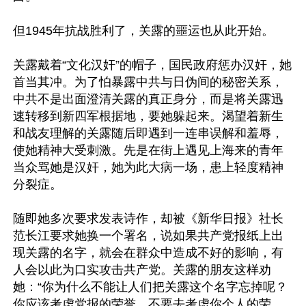
但1945年抗战胜利了，关露的噩运也从此开始。

关露戴着“文化汉奸”的帽子，国民政府惩办汉奸，她
首当其冲。为了怕暴露中共与日伪间的秘密关系，
中共不是出面澄清关露的真正身分，而是将关露迅
速转移到新四军根据地，要她躲起来。渴望着新生
和战友理解的关露随后即遇到一连串误解和羞辱，
使她精神大受刺激。先是在街上遇见上海来的青年
当众骂她是汉奸，她为此大病一场，患上轻度精神
分裂症。

随即她多次要求发表诗作，却被《新华日报》社长
范长江要求她换一个署名，说如果共产党报纸上出
现关露的名字，就会在群众中造成不好的影响，有
人会以此为口实攻击共产党。关露的朋友这样劝
她：“你为什么不能让人们把关露这个名字忘掉呢？
你应该考虑党报的荣誉，不要去考虑你个人的荣