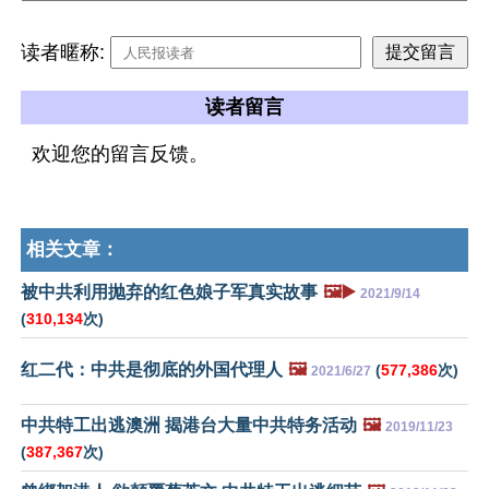
读者暱称:
读者留言
欢迎您的留言反馈。
相关文章：
被中共利用抛弃的红色娘子军真实故事
🖼️▶️
2021/9/14
(
310,134
次)
红二代：中共是彻底的外国代理人
🖼️
(
577,386
次)
2021/6/27
中共特工出逃澳洲 揭港台大量中共特务活动
🖼️
2019/11/23
(
387,367
次)