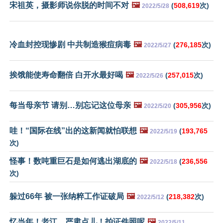
宋祖英，摄影师说你脱的时间不对
🖼️
(
508,619
次)
2022/5/28
冷血封控现惨剧 中共制造猴痘病毒
🖼️
(
276,185
次)
2022/5/27
挨饿能使寿命翻倍 白开水最好喝
🖼️
(
257,015
次)
2022/5/26
每当母亲节 请别…别忘记这位母亲
🖼️
(
305,956
次)
2022/5/20
哇！“国际在线”出的这新闻就怕联想
🖼️
(
193,765
2022/5/19
次)
怪事！数吨重巨石是如何逃出湖底的
🖼️
(
236,556
2022/5/18
次)
躲过66年 被一张纳粹工作证破局
🖼️
(
218,382
次)
2022/5/12
忆当年！老江，严肃点儿！拍证件照呢
🖼️
2022/5/11