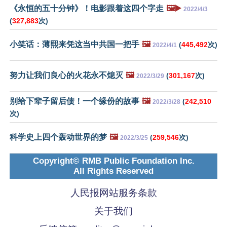
《永恒的五十分钟》！电影跟着这四个字走
🖼️▶️
2022/4/3
(
327,883
次)
小笑话：薄熙来凭这当中共国一把手
🖼️
(
445,492
次)
2022/4/1
努力让我们良心的火花永不熄灭
🖼️
(
301,167
次)
2022/3/29
别给下辈子留后债！一个缘份的故事
🖼️
(
242,510
2022/3/28
次)
科学史上四个轰动世界的梦
🖼️
(
259,546
次)
2022/3/25
Copyright© RMB Public Foundation Inc.
All Rights Reserved
人民报网站服务条款
关于我们