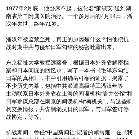
1977年2月底，他卧床不起，被化名“萧淑安”送到湖
南省第二附属医院治疗。一个多月后的4月14日，潘
汉年去世，终年71岁。

潘汉年被监禁至死，真正的原因是什么？怕他把抗
战时期中共与侵华日军勾结的秘密吐露出来。

东京福祉大学教授远藤誉，根据日本外务省解密档
案和日本间谍的回忆录，写了一本书《毛泽东勾结
日军的真相》，书中引用确凿可靠的证据，揭露了
不少历史内幕，包括中共派遣高级特工潘汉年等，
主动联系日本外务省在上海的间谍机构“岩井公馆”和
日军参谋总部在南京的间谍机构“梅机关”，与这些机
构交换情报，共谋削弱抗日的国军，与日军签订停
战协定，等等。

抗战期间，曾任“中国新闻社”记者的顾雪雍，在《我