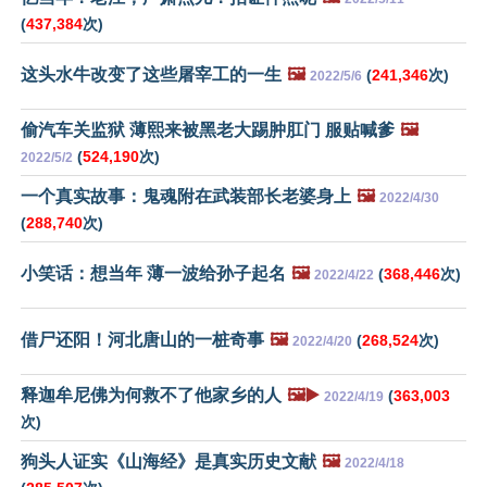
(
437,384
次)
这头水牛改变了这些屠宰工的一生
🖼️
(
241,346
次)
2022/5/6
偷汽车关监狱 薄熙来被黑老大踢肿肛门 服贴喊爹
🖼️
(
524,190
次)
2022/5/2
一个真实故事：鬼魂附在武装部长老婆身上
🖼️
2022/4/30
(
288,740
次)
小笑话：想当年 薄一波给孙子起名
🖼️
(
368,446
次)
2022/4/22
借尸还阳！河北唐山的一桩奇事
🖼️
(
268,524
次)
2022/4/20
释迦牟尼佛为何救不了他家乡的人
🖼️▶️
(
363,003
2022/4/19
次)
狗头人证实《山海经》是真实历史文献
🖼️
2022/4/18