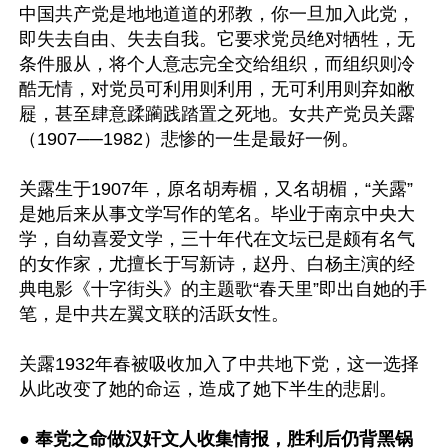
中国共产党是地地道道的邪教，你一旦加入此党，
即失去自由、失去自我。它要求党员绝对牺牲，无
条件服从，将个人意志完全交给组织，而组织则冷
酷无情，对党员可利用则利用，无可利用则弃如敝
屣，甚至肆意蹂躏践踏置之死地。女共产党员关露
（1907──1982）悲惨的一生是最好一例。

关露生于1907年，原名胡寿楣，又名胡楣，“关露”
是她后来从事文学写作的笔名。毕业于南京中央大
学，自幼喜爱文学，三十年代在文坛已是颇有名气
的女作家，尤擅长于写新诗，赵丹、白杨主演的经
典电影《十字街头》的主题歌“春天里”即出自她的手
笔，是中共左翼文联的活跃女性。

关露1932年春被吸收加入了中共地下党，这一选择
从此改变了她的命运，造成了她下半生的悲剧。

● 奉党之命做汉奸文人收集情报，胜利后仍背黑锅