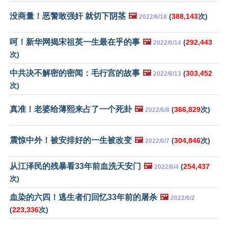
没商量！恶警敢强奸 就切下阴茎
🖼️
(
388,143
次)
2022/6/18
呵！新华网揭宋祖英一生最在乎的事
🖼️
(
292,443
2022/6/14
次)
中共决不解密的密闻：毛行宫的故事
🖼️
(
303,452
2022/6/13
次)
真准！老婆给薄熙来占了一个死卦
🖼️
(
366,829
次)
2022/6/8
震惊中外！被安排好的一生被改变
🖼️
(
304,846
次)
2022/6/7
从江泽民的残暴看33年前血洗天安门
🖼️
(
254,437
2022/6/4
次)
血染的六四！逃生者们回忆33年前的屠杀
🖼️
2022/6/2
(
223,336
次)