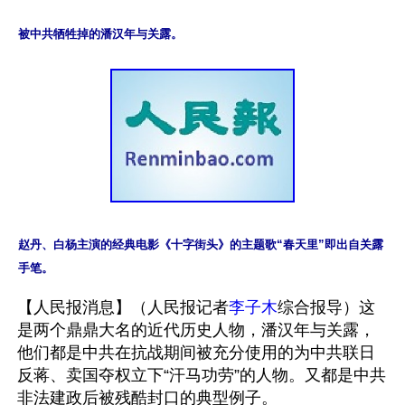
被中共牺牲掉的潘汉年与关露。
赵丹、白杨主演的经典电影《十字街头》的主题歌“春天里”即出自关露
手笔。
【人民报消息】（人民报记者
李子木
综合报导）这
是两个鼎鼎大名的近代历史人物，潘汉年与关露，
他们都是中共在抗战期间被充分使用的为中共联日
反蒋、卖国夺权立下“汗马功劳”的人物。又都是中共
非法建政后被残酷封口的典型例子。
