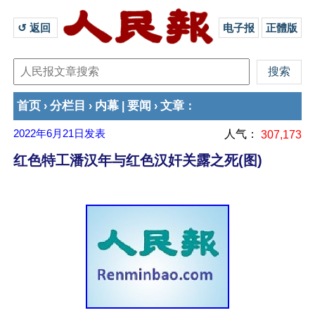
↺ 返回 
电子报
正體版
首页
分栏目
内幕
要闻
文章
›
›
|
›
：
2022年6月21日
发表
人气：
307,173
红色特工潘汉年与红色汉奸关露之死(图)