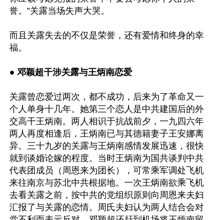
誉。”关露当场失声大哭。

而且关露失去的不仅是荣誉，还有爱情和终身的幸
福。

● 邓颖超干涉关露与王炳南恋爱
关露曾恋爱过两次，都不成功，后来为了革命又一
个人单身十几年。她第三个恋人是中共建国后的外
交高干王炳南。两人相识于抗战前夕，一九四六年
两人再度相逢后，王炳南已与其德籍妻子王安娜离
异。三十九岁的关露与王炳南感情发展迅速，很快
就到谈婚论嫁的程度。当时王炳南为国共谈判中共
代表团成员（周恩来为团长），可常乘军调处飞机
来往南京与苏北中共根据地。一次王炳南欲乘飞机
去看关露之前，按中共的党组织原则向周恩来夫妇
汇报了与关露的恋情。周氏夫妇认为两人结合会对
党不利而表示反对，邓颖超还赶到机场将王炳南留