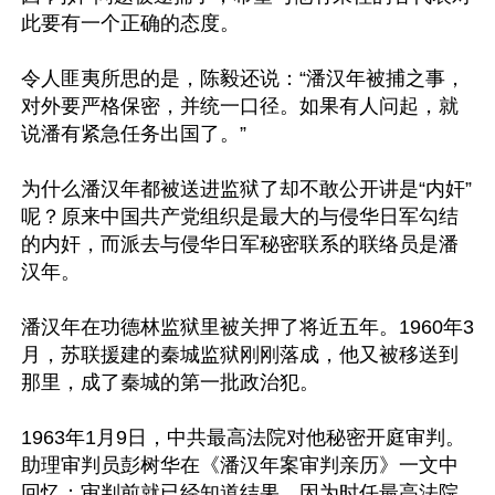
此要有一个正确的态度。

令人匪夷所思的是，陈毅还说：“潘汉年被捕之事，
对外要严格保密，并统一口径。如果有人问起，就
说潘有紧急任务出国了。”

为什么潘汉年都被送进监狱了却不敢公开讲是“内奸”
呢？原来中国共产党组织是最大的与侵华日军勾结
的内奸，而派去与侵华日军秘密联系的联络员是潘
汉年。

潘汉年在功德林监狱里被关押了将近五年。1960年3
月，苏联援建的秦城监狱刚刚落成，他又被移送到
那里，成了秦城的第一批政治犯。

1963年1月9日，中共最高法院对他秘密开庭审判。
助理审判员彭树华在《潘汉年案审判亲历》一文中
回忆：审判前就已经知道结果，因为时任最高法院