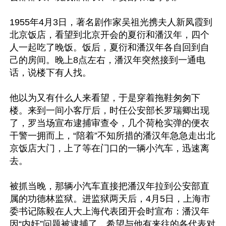
1955年4月3日，著名剧作家吴祖光携夫人新凤霞到
北京饭店，看望到北京开会的夏衍和潘汉年，四个
人一起吃了晚饭。饭后，夏衍和潘汉年各自回到自
己的房间。晚上8点左右，潘汉年突然接到一通电
话，说楼下有人找。

他以为又有什么人来看望，于是穿着拖鞋匆匆下
楼。来到一间小客厅后，时任公安部长罗瑞卿出现
了，罗当场宣布逮捕审查令，几个荷枪实弹的便衣
干警一拥而上，“陪着”不知所措的潘汉年急急走出北
京饭店大门，上了等在门口的一辆小汽车，迅速离
去。

被抓当晚，那辆小汽车直接把潘汉年拉到公安部直
属的功德林监狱。进监狱两天后，4月5日，上海市
委书记陈毅在人大上海代表团开会时宣布：潘汉年
因“内奸”问题被逮捕了，希望与他有来往的各代表对