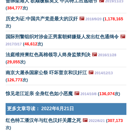
曾绑架港人 欲颠覆蔡英文 中共特工出逃细节
🖼️
2019/11/23
(
384,777
次)
历史为证:中国共产党是最大的汉奸
🖼️
(
1,178,165
2018/9/20
次)
国际刑警组织对涉金正男案朝鲜嫌疑人发出红色通缉令
🖼️
(
46,612
次)
2017/3/17
法庭维持柬红色高棉领导人终身监禁判决
🖼️
2016/11/28
(
29,055
次)
南京大屠杀国家公祭 吓坏普京和汉奸江
🖼️
2014/12/13
(
126,773
次)
惊见老江近亲 全身红色如小恶魔
🖼️
(
136,074
次)
2014/10/8
更多文章导读：
2022年6月21日
红色特工潘汉年与红色汉奸关露之死
🖼️
(
307,173
2022/6/21
次)