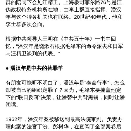
群的陪同下会见汪精卫。上海极司菲尔路76号是汪
伪政权特务机构所在地，由李士群直接指挥。潘汉
年与这个特务机关也有联络。20世纪40年代，他和
李士群多次会面。

根据中共领导人王明在《中共五十年》一书中回
忆，“潘汉年是饶漱石根据毛泽东的命令派去和日军
与汪精卫谈判的代表。”

● 潘汉年是中共的替罪羊
有朋友可能听不明白了，潘汉年是“奉命行事”，怎么
却被自己的组织定罪了？因为，毛泽东要掩盖他定
下的“联日反蒋”决策，让潘替中共背黑锅，同时让潘
闭嘴。

1962年，潘汉年案被移送到最高法院审判。负责办
理此案的法官丁汾、彭树华，在查阅了全部案卷后