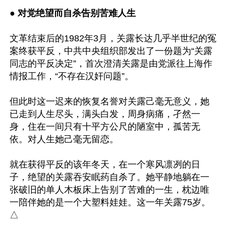
● 对党绝望而自杀告别苦难人生
文革结束后的1982年3月，关露长达几乎半世纪的冤
案终获平反，中共中央组织部发出了一份题为“关露
同志的平反决定”，首次澄清关露是由党派往上海作
情报工作，“不存在汉奸问题”。

但此时这一迟来的恢复名誉对关露己毫无意义，她
已走到人生尽头，满头白发，周身病痛，孑然一
身，住在一间只有十平方公尺的陋室中，孤苦无
依。对人生她己毫无留恋。

就在获得平反的该年冬天，在一个寒风凛冽的日
子，绝望的关露吞安眠药自杀了。她平静地躺在一
张破旧的单人木板床上告别了苦难的一生，枕边唯
一陪伴她的是一个大塑料娃娃。这一年关露75岁。
△
