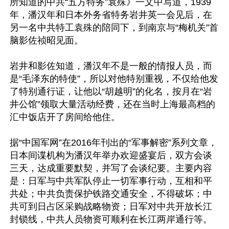
所知道的中共“五方特务”袁殊》一文中写道，1939
年，潘汉年和日本外务省特务岩井英一会见后，在
另一名中共特工袁殊的陪同下，到南京与“梅机关”首
脑影佐祯昭见面。

岩井和影佐知道，潘汉年不是一般的情报人员，而
是“毛泽东的特使”，所以对他特别重视，不仅给他发
了特别通行证，让他以“胡越明”的化名，按月在“岩
井公馆”领取大量活动经费，还在当时上海最高档的
汇中饭店开了房间给他住。

据“中国军网”在2016年刊出的“军事解密”系列文章，
日本间谍机构为潘汉年举办欢迎盛宴后，双方会谈
三天，达成重要默契，并写了会谈纪要。主要内容
是：日军与中共军队停止一切军事行动，互相和平
共处；中共负责保护铁路交通安全，不得破坏；中
共可到日占区采购战略物资；日军对中共开放长江
封锁线，中共人员物资可顺利在长江两岸通行等。
