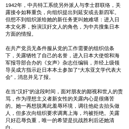
1942年，中共特工系统另外派人与李士群联络，关
露接令如释重负，向组织提出到延安或去新四军。
但想不到组织派给她的新任务更叫她难堪：进入日
本文化界，扮演汉奸文人的角色，为中共搜集日本
方面的情报。

在共产党员无条件服从党的工作需要的组织信条
下，关露牺牲了自己的名誉，进入日本大使馆和海
军报导部合办的《女声》杂志任编辑，并经上级领
导吴成方指示赴日本本土参加了“大东亚文学代表大
会”，消息并见了报。

在当“汉奸”的这段时间，面对朋友的鄙视和世人的责
骂，作为理想主义者新女性的关露内心是很痛苦
的。她一再想脱离此羞辱环境，调往他处去抬头做
人，但多次向组织要求调离上海，均被拒绝。关露
只好忍辱负重，唯一的希望是抗战胜利后还她清
白。
