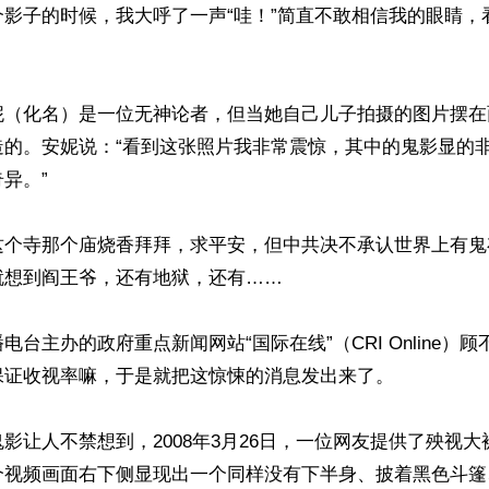
个影子的时候，我大呼了一声“哇！”简直不敢相信我的眼睛，
妮（化名）是一位无神论者，但当她自己儿子拍摄的图片摆在
造的。安妮说：“看到这张照片我非常震惊，其中的鬼影显的
。” 

这个寺那个庙烧香拜拜，求平安，但中共决不承认世界上有鬼
想到阎王爷，还有地狱，还有……

电台主办的政府重点新闻网站“国际在线”（CRI Online）
证收视率嘛，于是就把这惊悚的消息发出来了。

影让人不禁想到，2008年3月26日，一位网友提供了殃视
个视频画面右下侧显现出一个同样没有下半身、披着黑色斗篷