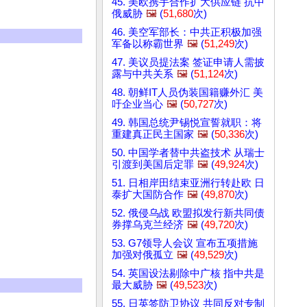
45. 美欧携手合作扩大供应链 抗中
俄威胁
🖼️
(
51,680
次)
46. 美空军部长：中共正积极加强
军备以称霸世界
🖼️
(
51,249
次)
47. 美议员提法案 签证申请人需披
露与中共关系
🖼️
(
51,124
次)
48. 朝鲜IT人员伪装国籍赚外汇 美
吁企业当心
🖼️
(
50,727
次)
49. 韩国总统尹锡悦宣誓就职：将
重建真正民主国家
🖼️
(
50,336
次)
50. 中国学者替中共盗技术 从瑞士
引渡到美国后定罪
🖼️
(
49,924
次)
51. 日相岸田结束亚洲行转赴欧 日
泰扩大国防合作
🖼️
(
49,870
次)
52. 俄侵乌战 欧盟拟发行新共同债
券撑乌克兰经济
🖼️
(
49,720
次)
53. G7领导人会议 宣布五项措施
加强对俄孤立
🖼️
(
49,529
次)
54. 英国设法剔除中广核 指中共是
最大威胁
🖼️
(
49,523
次)
55. 日英签防卫协议 共同反对专制