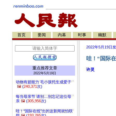
首页
要闻
内幕
时事
幽默
2022年5月19日
哇！“国际在
重点推荐文章
许灵
2022年5月19日
动物有超能力 毛小孩托生成爱子
🖼️
(
240,371
次)
每当母亲节 请别…别忘记这位母
亲
🖼️
(
305,956
次)
哇！“国际在线”出的这新闻就怕联
想
🖼️
(
193,765
次)