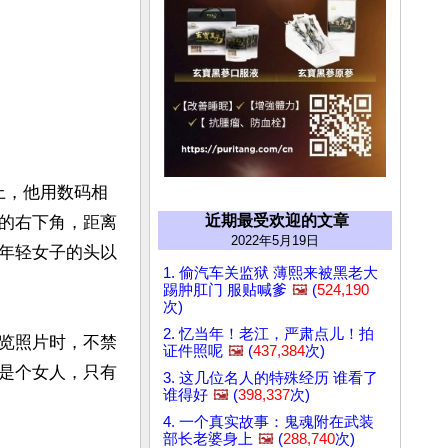
上，他用数码相
近期最受欢迎的文章
的右下角，距离
2022年5月19日
年轻女子的头以
1. 偷汽车关监狱 薄熙来被黑老大
踢肿肛门 服贴喊爹
🖼️
(
524,190
次)
2. 忆当年！老江，严肃点儿！拍
览照片时，不禁
证件照呢
🖼️
(
437,384
次)
是个女人，只有
3. 这几位名人的特殊经历 谁看了
谁得好
🖼️
(
398,337
次)
4. 一个真实故事：鬼魂附在武装
部长老婆身上
🖼️
(
288,740
次)