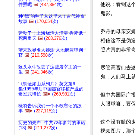
他说：看到这
件照呢
🖼️
(
437,384
次)
鬼影。

种"德"的种子从这里来！古代神奇
故事
🖼️
(
170,054
次)
乔丹的母亲安
运动了！上海烧活人清零 撑死饿
死两重天
🖼️
(
268,376
次)
相信这不是伪
照片真的非常奇异
清末政界名人黎澍 入地府兼职判
官
🖼️
(
210,598
次)
这头水牛改变了这些屠宰工的一
尽管高官们去
生
🖼️
(
241,346
次)
鬼，人们马上就
《铁证如山系列片》英文第6
集:1999年后中国器官移植产业的
爆发式增长
🖼️▶️
(
269,981
次)
但中共国际广播
人眼球嘛，要保
薇羽告诉我们一个不敢忘记的故
事
🖼️▶️
(
227,115
次)
这个没有腿的鬼
历史的先声─中共72年多前的承诺
(13)
🖼️
(
211,272
次)
视频图片，那