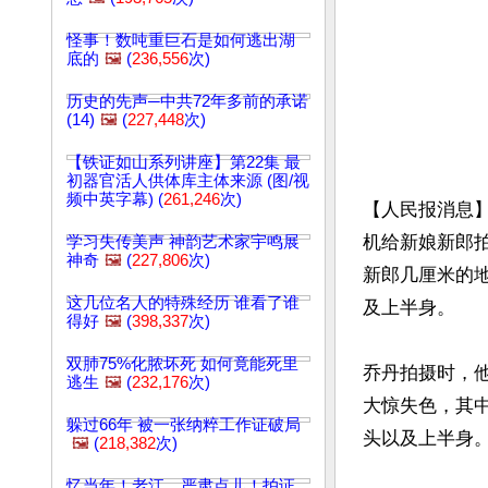
怪事！数吨重巨石是如何逃出湖
底的
🖼️
(
236,556
次)
历史的先声─中共72年多前的承诺
(14)
🖼️
(
227,448
次)
【铁证如山系列讲座】第22集 最
初器官活人供体库主体来源 (图/视
频中英字幕) (
261,246
次)
【人民报消息】
机给新娘新郎
学习失传美声 神韵艺术家宇鸣展
神奇
🖼️
(
227,806
次)
新郎几厘米的
这几位名人的特殊经历 谁看了谁
及上半身。

得好
🖼️
(
398,337
次)
双肺75%化脓坏死 如何竟能死里
乔丹拍摄时，
逃生
🖼️
(
232,176
次)
大惊失色，其
躲过66年 被一张纳粹工作证破局
头以及上半身。
🖼️
(
218,382
次)
忆当年！老江，严肃点儿！拍证