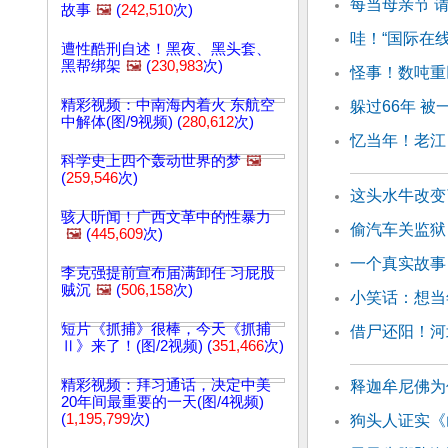
每当母亲节 
故事
🖼️
(
242,510
次)
哇！“国际在
遭性酷刑自述！黑夜、黑头套、
黑帮绑架
🖼️
(
230,983
次)
怪事！数吨重
精彩视频：中南海内着火 东航空
躲过66年 
中解体(图/9视频) (
280,612
次)
忆当年！老江
科学史上四个轰动世界的梦
🖼️
(
259,546
次)
这头水牛改变
骇人听闻！广西文革中的性暴力
偷汽车关监狱
🖼️
(
445,609
次)
一个真实故事
李克强提前宣布届满卸任 习屁股
贼沉
🖼️
(
506,158
次)
小笑话：想当
短片《抓捕》很棒，今天《抓捕
借尸还阳！河
Ⅱ》来了！(图/2视频) (
351,466
次)
精彩视频：拜习通话，决定中美
释迦牟尼佛为
20年间最重要的一天(图/4视频)
(
1,195,799
次)
狗头人证实《