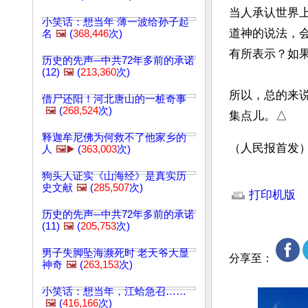
当人承认世界
小笑话：想当年 薄一波给孙子起
道神的说法，会
名
🖼️
(
368,446
次)
有所表示？如果
历史的先声─中共72年多前的承诺
(12)
🖼️
(
213,360
次)
所以，总的来
借尸还阳！河北唐山的一桩奇事
🖼️
(
268,524
次)
集点儿。△
释迦牟尼佛为何救不了他家乡的
（人民报首发
人
🖼️▶️
(
363,003
次)
狗头人证实《山海经》是真实历
文章网址: http://w
史文献
🖼️
(
285,507
次)
打印机版
历史的先声─中共72年多前的承诺
(11)
🖼️
(
205,753
次)
男子失脚坠海濒死时 老天爷大显
分享至：
神奇
🖼️
(
263,153
次)
小笑话：想当年，江蛤急召……
🖼️
(
416,166
次)