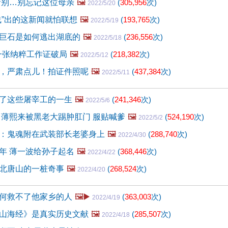
请别…别忘记这位母亲
🖼️
(
305,956
次)
2022/5/20
线”出的这新闻就怕联想
🖼️
(
193,765
次)
2022/5/19
巨石是如何逃出湖底的
🖼️
(
236,556
次)
2022/5/18
被一张纳粹工作证破局
🖼️
(
218,382
次)
2022/5/12
，严肃点儿！拍证件照呢
🖼️
(
437,384
次)
2022/5/11
了这些屠宰工的一生
🖼️
(
241,346
次)
2022/5/6
 薄熙来被黑老大踢肿肛门 服贴喊爹
🖼️
(
524,190
次)
2022/5/2
：鬼魂附在武装部长老婆身上
🖼️
(
288,740
次)
2022/4/30
年 薄一波给孙子起名
🖼️
(
368,446
次)
2022/4/22
北唐山的一桩奇事
🖼️
(
268,524
次)
2022/4/20
何救不了他家乡的人
🖼️▶️
(
363,003
次)
2022/4/19
山海经》是真实历史文献
🖼️
(
285,507
次)
2022/4/18