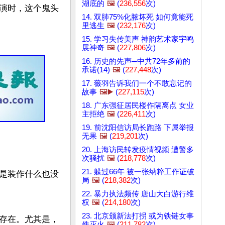
湖底的
🖼️
(
236,556
次)
演时，这个鬼头
14. 双肺75%化脓坏死 如何竟能死
里逃生
🖼️
(
232,176
次)
15. 学习失传美声 神韵艺术家宇鸣
展神奇
🖼️
(
227,806
次)
16. 历史的先声─中共72年多前的
承诺(14)
🖼️
(
227,448
次)
17. 薇羽告诉我们一个不敢忘记的
故事
🖼️▶️
(
227,115
次)
18. 广东强征居民楼作隔离点 女业
主拒绝
🖼️
(
226,411
次)
19. 前沈阳信访局长跑路 下属举报
无果
🖼️
(
219,201
次)
20. 上海访民转发疫情视频 遭警多
次骚扰
🖼️
(
218,778
次)
21. 躲过66年 被一张纳粹工作证破
是装作什么也没
局
🖼️
(
218,382
次)
22. 暴力执法频传 唐山大白游行维
权
🖼️
(
214,180
次)
23. 北京颁新法打拐 或为铁链女事
存在。尤其是，
件灭火
🖼️
(
211,782
次)