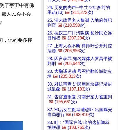
受了宇宙中有佛
24. 历史的先声─中共72年多前的
承诺(13)
🖼️
(
211,272
次)
，那人民会不会
25. 清末政界名人黎澍 入地府兼职


判官
🖼️
(
210,598
次)
26. 抗议工厂排污致病 长沙民众连
日维权
🖼️
(
207,294
次)
闻，记的要多搜
27. 上海人祸不断 律师吁公开封控
法源
🖼️
(
206,993
次)
28. 因言获罪 知名媒体人罗昌平被
判刑
🖼️
(
205,944
次)
29. 大翻译运动 号召推翻长城防火
墙
🖼️
(
205,313
次)
30. 对抗审查 沪民用区块链记录封
城乱象
🖼️
(
197,183
次)
31. 告官遭报复 河南邢望力被重判
🖼️
(
195,661
次)
32. 90后女生翻墙遭恐吓 出国曝光
当局恶行
🖼️
(
193,910
次)
33. 哇！“国际在线”出的这新闻就
怕联想
🖼️
(
193,765
次)