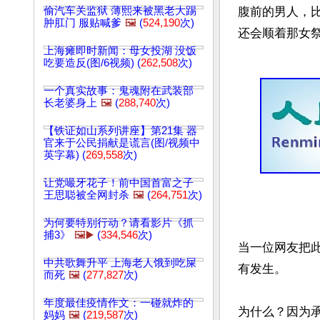
偷汽车关监狱 薄熙来被黑老大踢
腹前的男人，
肿肛门 服贴喊爹
🖼️
(
524,190
次)
上海瘫即时新闻：母女投湖 没饭
吃要造反(图/6视频) (
262,508
次)
一个真实故事：鬼魂附在武装部
长老婆身上
🖼️
(
288,740
次)
【铁证如山系列讲座】第21集 器
官来于公民捐献是谎言(图/视频中
英字幕) (
269,558
次)
让党嘬牙花子！前中国首富之子
王思聪被全网封杀
🖼️
(
264,751
次)
为何要特别行动？请看影片《抓
捕3》
🖼️▶️
(
334,546
次)
当一位网友把
中共歌舞升平 上海老人饿到吃屎
有发生。

而死
🖼️
(
277,827
次)
年度最佳疫情作文：一碰就炸的
为什么？因为
妈妈
🖼️
(
219,587
次)