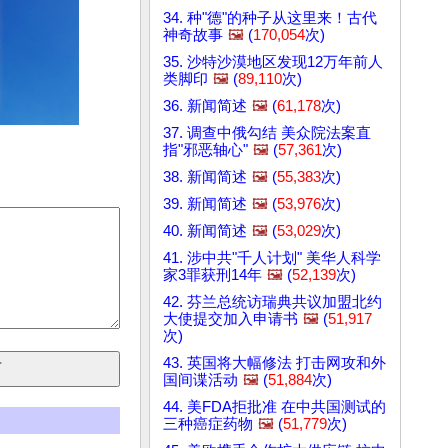
34. 种"德"的种子从这里来！古代
神奇故事
🖼️
(
170,054
次)
35. 沙特沙漠地区发现12万年前人
类脚印
🖼️
(
89,110
次)
36. 新闻简述
🖼️
(
61,178
次)
37. 调查中俄勾结 美众院法案直
指"邪恶轴心"
🖼️
(
57,361
次)
38. 新闻简述
🖼️
(
55,383
次)
39. 新闻简述
🖼️
(
53,976
次)
40. 新闻简述
🖼️
(
53,029
次)
41. 涉中共"千人计划" 美华人科学
家3罪获刑14年
🖼️
(
52,139
次)
42. 芬兰总统访瑞典共议加盟北约
大使提交加入申请书
🖼️
(
51,917
次)
43. 英国将大幅修法 打击网攻和外
国间谍活动
🖼️
(
51,884
次)
44. 美FDA拒批准 在中共国测试的
三种癌症药物
🖼️
(
51,779
次)