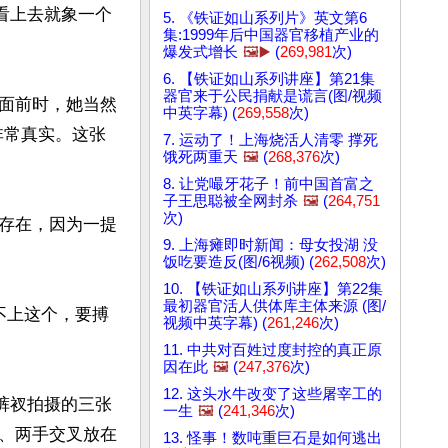
看上去就象一个
5. 《铁证如山系列片》英文第6
集:1999年后中国器官移植产业的
爆发式增长
🖼️▶️
(
269,981
次)
6. 【铁证如山系列讲座】第21集
器官来于公民捐献是谎言(图/视频
面前时，她当然
中英字幕) (
269,558
次)
非常真实。这张
7. 运动了！上海烧活人清零 撑死
饿死两重天
🖼️
(
268,376
次)
8. 让党嘬牙花子！前中国首富之
子王思聪被全网封杀
🖼️
(
264,751
次)
存在，因为一提
9. 上海瘫即时新闻：母女投湖 没
饭吃要造反(图/6视频) (
262,508
次)
10. 【铁证如山系列讲座】第22集
最初器官活人供体库主体来源 (图/
顾不上这个，要搏
视频中英字幕) (
261,246
次)
11. 中共对百姓过度封控的真正原
因在此
🖼️
(
247,376
次)
12. 这头水牛改变了这些屠宰工的
大裤衩拍摄的三张
一生
🖼️
(
241,346
次)
、两手交叉放在
13. 怪事！数吨重巨石是如何逃出