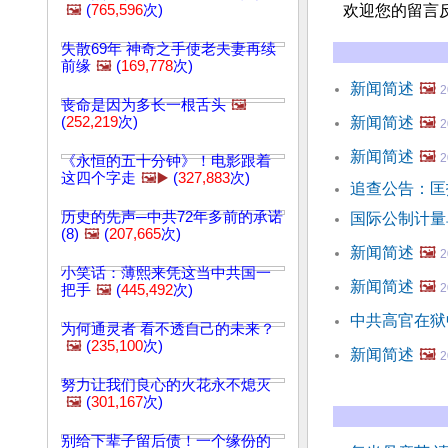
🖼️
(
765,596
次)
欢迎您的留言
失散69年 神奇之手使老夫妻再续
前缘
🖼️
(
169,778
次)
新闻简述
🖼️
2
丧命是因为多长一根舌头
🖼️
(
252,219
次)
新闻简述
🖼️
2
新闻简述
🖼️
2
《永恒的五十分钟》！电影跟着
这四个字走
🖼️▶️
(
327,883
次)
追查公告：匡
历史的先声─中共72年多前的承诺
国际公制计量
(8)
🖼️
(
207,665
次)
新闻简述
🖼️
2
小笑话：薄熙来凭这当中共国一
新闻简述
🖼️
2
把手
🖼️
(
445,492
次)
中共高官在狱
为何通灵者 看不透自己的未来？
🖼️
(
235,100
次)
新闻简述
🖼️
2
努力让我们良心的火花永不熄灭
🖼️
(
301,167
次)
别给下辈子留后债！一个缘份的