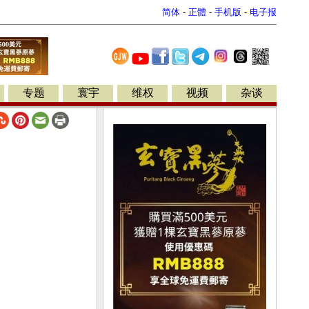
简体
-
正體
-
手机版
-
电子报
专题
寰宇
维权
视频
杂谈