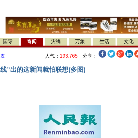
国际
奇闻
灾祸
万象
生活
文化
人气：
193,765
分享：
发表
线”出的这新闻就怕联想(多图)