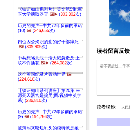
《铁证如山系列片》英文第5集:军
医大学摘取器官
🖼️▶️
(
303,302
次)
历史的先声─中共72年多前的承诺
(10)
🖼️
(
246,655
次)
四位因公殉职的党的好干部猝死
🖼️
(
309,905
次)
读者留言反馈
中共想咯儿屁！活人饿急造反 上
坟不许插花
🖼️▶️
(
264,082
次)
这个英国纪录片轰动世界
🖼️
(
224,616
次)
【铁证如山系列讲座】第20集 来
源死囚器官是骗局(图/视频中英字
幕) (
286,810
次)
读者暱称:
历史的先声─中共72年多前的承诺
(9)
🖼️
(
194,756
次)
被薄熙来咬烂乳头的模特就是她