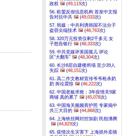
政权
🖼️
(
49,119
次)
56. 欧盟反假信息机构 首发中文报
告对抗中共
🖼️
(
49,033
次)
57. 韩媒：中共利诱韩国不法分子
盗窃尖端技术
🖼️
(
48,763
次)
58. 320万元投资仅剩2千多元 女
子怒告银行
🖼️
(
48,333
次)
59. 中共党媒评美国孤儿 评论
区"大翻车"
🖼️
(
48,304
次)
60. 长沙8层自建楼坍塌 至少39人
失踪
🖼️
(
48,151
次)
61. 高二作文教材宣传爷爷枪杀奶
奶 舆论震惊
🖼️
(
46,222
次)
62. 中国老板求救：3年疫情关9家
商铺 真的累了
🖼️
(
45,078
次)
63. 中国海关频频剪护照 专家揭中
共三大目的
🖼️
(
44,868
次)
64. 上海铁丝网封控加剧 民怨沸腾
🖼️
(
44,829
次)
65. 疫情次生灾害下 上海抓外卖骑