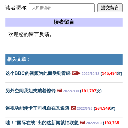
读者暱称:
读者留言
欢迎您的留言反馈。
相关文章：
这个BBC的视频为此而受到青睐
🖼️▶️
(
145,494
次)
2022/10/13
另外空间我姐夫戴着镣铐
🖼️
(
191,797
次)
2022/7/30
遥视功能使卡车司机自在又逍遥
🖼️
(
264,349
次)
2022/6/26
哇！“国际在线”出的这新闻就怕联想
🖼️
(
193,765
2022/5/19