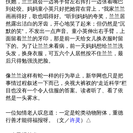
扶她，兰兰就会一边将手臂左右挥打一边张着嘴巴
到处咬。妈妈童小英只好把她背在背上，“我家兰兰
画画得好，歌也唱得好。”听到妈妈的夸奖，兰兰居
然露出洁白的牙齿，开心地笑了起来；但仍然是“沉
默的笑”，不发出一点声音。童小英伸出右手臂，上
面留着兰兰的牙印，那是前一天给女儿换衣服时留
下的。为了让兰兰来看病，前一天妈妈想给兰兰洗
头发，换身衣服，可五六个人居然按不住兰兰，最
后只得勉强洗把脸。

像兰兰这样有蛇一样的行为举止，新华网也只是把
事情过程叙述一下而已，央视大裤衩的“走近科学”栏
目也没有一个令人信服的答案。读者听了、看了依
然是一头雾水。

一位知情老人叹息道：一定是蛇类动物附体，重德
行善才能得福报呀。（文／
许灵
）△
