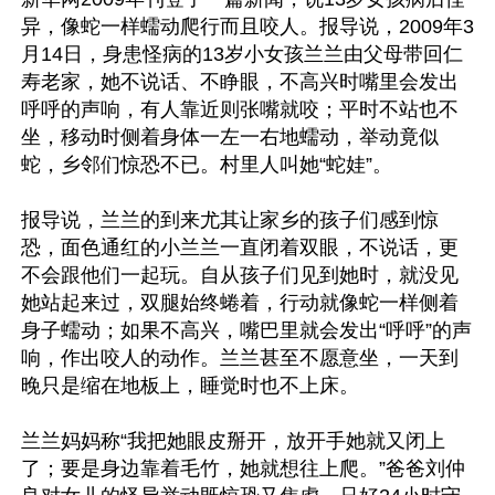
异，像蛇一样蠕动爬行而且咬人。报导说，2009年3
月14日，身患怪病的13岁小女孩兰兰由父母带回仁
寿老家，她不说话、不睁眼，不高兴时嘴里会发出
呼呼的声响，有人靠近则张嘴就咬；平时不站也不
坐，移动时侧着身体一左一右地蠕动，举动竟似
蛇，乡邻们惊恐不已。村里人叫她“蛇娃”。

报导说，兰兰的到来尤其让家乡的孩子们感到惊
恐，面色通红的小兰兰一直闭着双眼，不说话，更
不会跟他们一起玩。自从孩子们见到她时，就没见
她站起来过，双腿始终蜷着，行动就像蛇一样侧着
身子蠕动；如果不高兴，嘴巴里就会发出“呼呼”的声
响，作出咬人的动作。兰兰甚至不愿意坐，一天到
晚只是缩在地板上，睡觉时也不上床。

兰兰妈妈称“我把她眼皮掰开，放开手她就又闭上
了；要是身边靠着毛竹，她就想往上爬。”爸爸刘仲