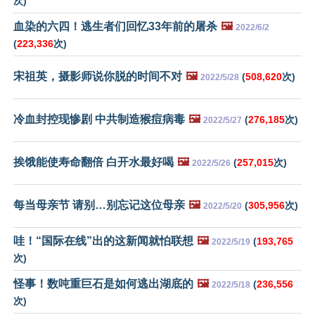
次)
血染的六四！逃生者们回忆33年前的屠杀
🖼️
2022/6/2
(
223,336
次)
宋祖英，摄影师说你脱的时间不对
🖼️
(
508,620
次)
2022/5/28
冷血封控现惨剧 中共制造猴痘病毒
🖼️
(
276,185
次)
2022/5/27
挨饿能使寿命翻倍 白开水最好喝
🖼️
(
257,015
次)
2022/5/26
每当母亲节 请别…别忘记这位母亲
🖼️
(
305,956
次)
2022/5/20
哇！“国际在线”出的这新闻就怕联想
🖼️
(
193,765
2022/5/19
次)
怪事！数吨重巨石是如何逃出湖底的
🖼️
(
236,556
2022/5/18
次)