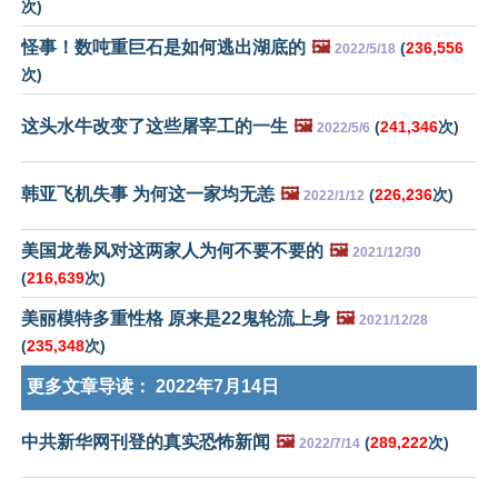
次)
怪事！数吨重巨石是如何逃出湖底的
🖼️
(
236,556
2022/5/18
次)
这头水牛改变了这些屠宰工的一生
🖼️
(
241,346
次)
2022/5/6
韩亚飞机失事 为何这一家均无恙
🖼️
(
226,236
次)
2022/1/12
美国龙卷风对这两家人为何不要不要的
🖼️
2021/12/30
(
216,639
次)
美丽模特多重性格 原来是22鬼轮流上身
🖼️
2021/12/28
(
235,348
次)
更多文章导读：
2022年7月14日
中共新华网刊登的真实恐怖新闻
🖼️
(
289,222
次)
2022/7/14