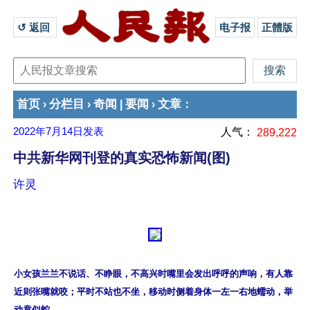
↺ 返回 
电子报
正體版
首页
分栏目
奇闻
要闻
文章
›
›
|
›
：
2022年7月14日
发表
人气：
289,222
中共新华网刊登的真实恐怖新闻(图)
许灵
小女孩兰兰不说话、不睁眼，不高兴时嘴里会发出呼呼的声响，有人靠
近则张嘴就咬；平时不站也不坐，移动时侧着身体一左一右地蠕动，举