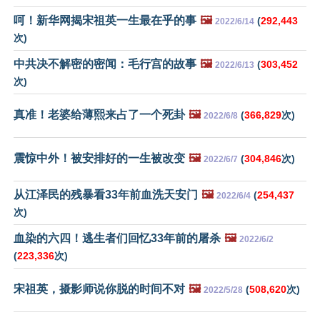
呵！新华网揭宋祖英一生最在乎的事
🖼️
(
292,443
2022/6/14
次)
中共决不解密的密闻：毛行宫的故事
🖼️
(
303,452
2022/6/13
次)
真准！老婆给薄熙来占了一个死卦
🖼️
(
366,829
次)
2022/6/8
震惊中外！被安排好的一生被改变
🖼️
(
304,846
次)
2022/6/7
从江泽民的残暴看33年前血洗天安门
🖼️
(
254,437
2022/6/4
次)
血染的六四！逃生者们回忆33年前的屠杀
🖼️
2022/6/2
(
223,336
次)
宋祖英，摄影师说你脱的时间不对
🖼️
(
508,620
次)
2022/5/28