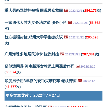
重庆男怒骂封控被捕 围观民众救回
🖼️
(
284,173
次)
2022/12/1
一家四代人甘为义务消防员 服务小区
🖼️
(
53,362
2022/11/25
次)
校方极端封控 郑州大学学生掀抗议
🖼️
(
285,028
2022/11/22
次)
广州海珠多地居民冲卡 抗议封控
🖼️
(
287,381
次)
2022/11/21
疑似遭网暴 河南新郑女教师上网课后猝死
🖼️
2022/11/10
(
30,374
次)
印度男子用3年存的硬币买摩托车 老板苦恼
🖼️
2022/11/1
(
46,877
次)
更多文章导读：
2022年7月27日