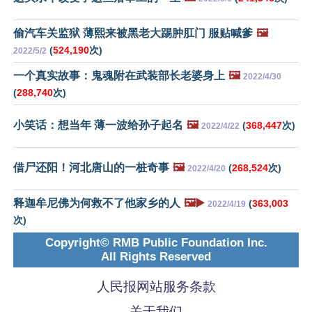
偷汽车关监狱 薄熙来被黑老大踢肿肛门 服贴喊爹
🖼️
(
524,190
次)
2022/5/2
一个真实故事：鬼魂附在武装部长老婆身上
🖼️
2022/4/30
(
288,740
次)
小笑话：想当年 薄一波给孙子起名
🖼️
(
368,447
次)
2022/4/22
借尸还阳！河北唐山的一桩奇事
🖼️
(
268,524
次)
2022/4/20
释迦牟尼佛为何救不了他家乡的人
🖼️▶️
(
363,003
2022/4/19
次)
Copyright© RMB Public Foundation Inc.
All Rights Reserved
人民报网站服务条款
关于我们