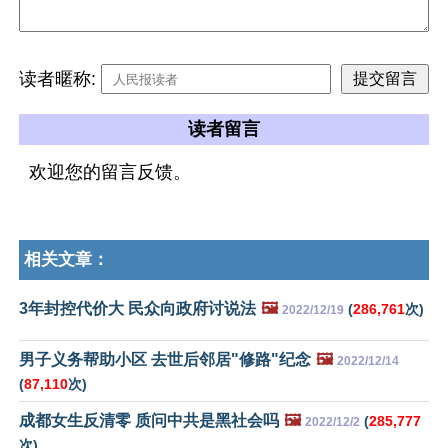
读者暱称:
读者留言
欢迎您的留言反馈。
相关文章：
3年封控代价大 民众向政府讨说法
🖼️
(
286,761
次)
2022/12/19
男子义务帮助小区 去世后邻居"修路"纪念
🖼️
2022/12/14
(
87,110
次)
成都女生反清零 质问中共是黑社会吗
🖼️
(
285,777
2022/12/2
次)