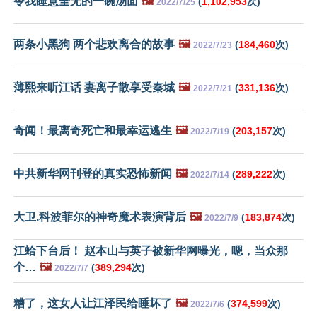
令我睡意全无的一碗汤面
🖼️
(
1,102,953
次)
2022/7/25
两条小黑狗 两个悲欢离合的故事
🖼️
(
184,460
次)
2022/7/23
薄熙来听江话 妻离子散享受秦城
🖼️
(
331,136
次)
2022/7/21
奇闻！最离奇死亡和最幸运逃生
🖼️
(
203,157
次)
2022/7/19
中共新华网刊登的真实恐怖新闻
🖼️
(
289,222
次)
2022/7/14
大卫.科波菲尔的神奇魔术表演背后
🖼️
(
183,874
次)
2022/7/9
江蛤下台后！ 赵本山与英子被新华网曝光，嗯，当众那
个…
🖼️
(
389,294
次)
2022/7/7
糟了，这女人让江泽民给睡坏了
🖼️
(
374,599
次)
2022/7/6