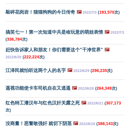
敲碎花岗岩！猫猫狗狗的今日传奇
🖼️
(
193,570
次)
2022/7/3
搞笑七一！第一次知道中共是啥玩意的萌娃表情
🖼️
2022/7/1
(
336,784
次)
赶快告诉家人和朋友！你们需要这个"干净世界"
🖼️
(
222,224
次)
2022/6/30
江泽民就怕听这两个人的名字
🖼️
(
296,235
次)
2022/6/29
遥视功能使卡车司机自在又逍遥
🖼️
(
264,349
次)
2022/6/26
红色特工潘汉年与红色汉奸关露之死
🖼️
(
307,173
2022/6/21
次)
没商量！恶警敢强奸 就切下阴茎
🖼️
(
388,143
次)
2022/6/18