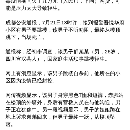
毒疫情期间欠了几万元（人民币，下同）网贷，可
能是压力太大导致轻生。

成都公安通报，7月21日13时许，接到报警吾悦华府
小区有男子要跳楼，该男子不听劝阻，最终从楼顶
跳下，当场死亡。

通报称，经初步调查，该男子舒某某（男，26岁，
四川宣汉县人），因家庭生活琐事跳楼轻生。

网上有消息显示，该男子跳楼自杀前，他所在的小
区因为疫情已经封控。

网传视频显示，该男子身穿黑色T恤和短裤，赤脚站
在楼顶的外墙外，身后有营救人员在与他沟通，男
子正在犹豫中。另一段视频显示，男子的姐姐跪在
地上哭求弟弟回来，但男子最终一跃，从楼顶坠
落。
