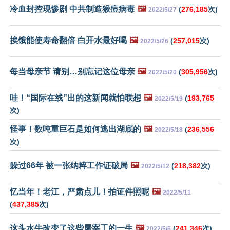
冷血封控现惨剧 中共制造猴痘病毒
🖼️
(
276,185
次)
2022/5/27
挨饿能使寿命翻倍 白开水最好喝
🖼️
(
257,015
次)
2022/5/26
每当母亲节 请别…别忘记这位母亲
🖼️
(
305,956
次)
2022/5/20
哇！“国际在线”出的这新闻就怕联想
🖼️
(
193,765
2022/5/19
次)
怪事！数吨重巨石是如何逃出湖底的
🖼️
(
236,556
2022/5/18
次)
躲过66年 被一张纳粹工作证破局
🖼️
(
218,382
次)
2022/5/12
忆当年！老江，严肃点儿！拍证件照呢
🖼️
2022/5/11
(
437,385
次)
这头水牛改变了这些屠宰工的一生
🖼️
(
241,346
次)
2022/5/6