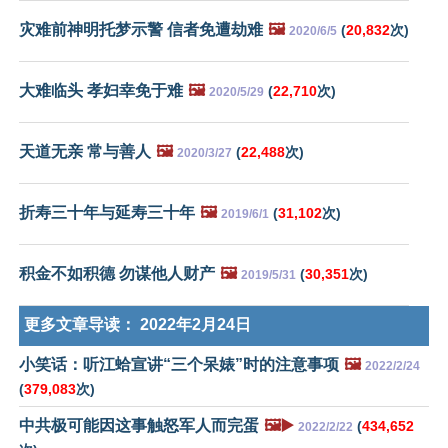
灾难前神明托梦示警 信者免遭劫难
🖼️
(
20,832
次)
2020/6/5
大难临头 孝妇幸免于难
🖼️
(
22,710
次)
2020/5/29
天道无亲 常与善人
🖼️
(
22,488
次)
2020/3/27
折寿三十年与延寿三十年
🖼️
(
31,102
次)
2019/6/1
积金不如积德 勿谋他人财产
🖼️
(
30,351
次)
2019/5/31
更多文章导读：
2022年2月24日
小笑话：听江蛤宣讲“三个呆婊”时的注意事项
🖼️
2022/2/24
(
379,083
次)
中共极可能因这事触怒军人而完蛋
🖼️▶️
(
434,652
2022/2/22