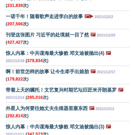
(
231,839
次)
一诺千年！随着歌声走进李白的故事
🖼️▶️
2021/12/22
(
207,506
次)
刊登这张图片 习近平的处境就一目了然
🖼️
2021/12/20
(
427,427
次)
惊人内幕：中共谍海最大惨败 邓文迪被抛出(4)
🖼️
(
379,834
次)
2021/12/18
啊！前世怎样的故事 让今生牵手出娘胎
🖼️
2021/12/17
(
179,822
次)
带着上天的嘱托！文艺复兴时期艺坛巨匠米开朗基罗
🖼️
(
285,016
次)
2021/12/14
外星人为何要往她丈夫生殖器里塞东西
🖼️
2021/12/12
(
292,814
次)
惊人内幕：中共谍海最大惨败 邓文迪被抛出(3)
🖼️
(
347,573
次)
2021/12/11