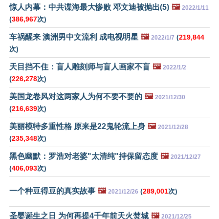
惊人内幕：中共谍海最大惨败 邓文迪被抛出(5)
🖼️
2022/1/11
(
386,967
次)
车祸醒来 澳洲男中文流利 成电视明星
🖼️
(
219,844
2022/1/7
次)
天目挡不住：盲人雕刻师与盲人画家不盲
🖼️
2022/1/2
(
226,278
次)
美国龙卷风对这两家人为何不要不要的
🖼️
2021/12/30
(
216,639
次)
美丽模特多重性格 原来是22鬼轮流上身
🖼️
2021/12/28
(
235,348
次)
黑色幽默：罗浩对老婆"太清纯"持保留态度
🖼️
2021/12/27
(
406,093
次)
一个种豆得豆的真实故事
🖼️
(
289,001
次)
2021/12/26
圣婴诞生之日 为何再提4千年前天火焚城
🖼️
2021/12/25