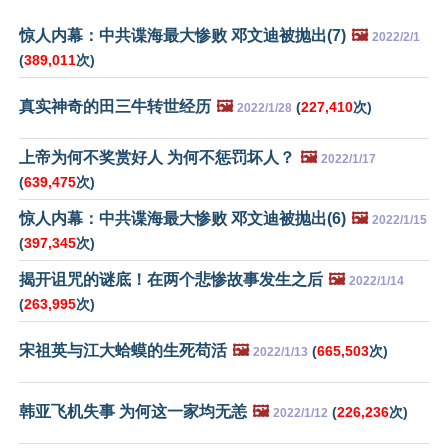
惊人内幕：中共谍海最大惨败 邓文迪被抛出(7)
🖼️
2022/2/1
(
389,011
次)
真实神奇的田三牛转世经历
🖼️
(
227,410
次)
2022/1/28
上帝为何不奖赏好人 为何不惩罚坏人？
🖼️
2022/1/17
(
639,475
次)
惊人内幕：中共谍海最大惨败 邓文迪被抛出(6)
🖼️
2022/1/15
(
397,345
次)
揭开诅咒的谜底！在两个悲惨故事发生之后
🖼️
2022/1/14
(
263,995
次)
宋祖英与江大蛤蟆的生死苟活
🖼️
(
665,503
次)
2022/1/13
韩亚飞机失事 为何这一家均无恙
🖼️
(
226,236
次)
2022/1/12