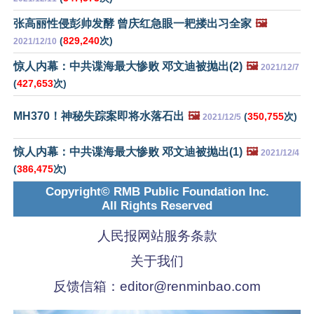
张高丽性侵彭帅发酵 曾庆红急眼一耙搂出习全家
🖼️
(
829,240
次)
2021/12/10
惊人内幕：中共谍海最大惨败 邓文迪被抛出(2)
🖼️
2021/12/7
(
427,653
次)
MH370！神秘失踪案即将水落石出
🖼️
(
350,755
次)
2021/12/5
惊人内幕：中共谍海最大惨败 邓文迪被抛出(1)
🖼️
2021/12/4
(
386,475
次)
Copyright© RMB Public Foundation Inc.
All Rights Reserved
人民报网站服务条款
关于我们
反馈信箱：
editor@renminbao.com