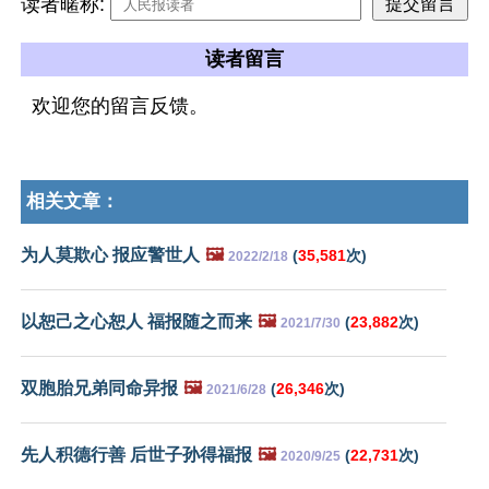
读者暱称:
读者留言
欢迎您的留言反馈。
相关文章：
为人莫欺心 报应警世人
🖼️
(
35,581
次)
2022/2/18
以恕己之心恕人 福报随之而来
🖼️
(
23,882
次)
2021/7/30
双胞胎兄弟同命异报
🖼️
(
26,346
次)
2021/6/28
先人积德行善 后世子孙得福报
🖼️
(
22,731
次)
2020/9/25