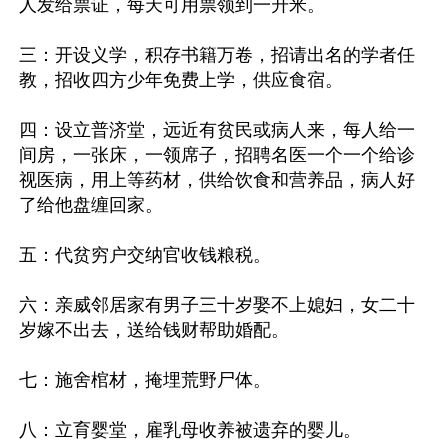
人发给票证，每天可用票领到一升米。

三：开设义学，积存书籍万卷，招请出名的学者任
教，招收四方少年免费上学，供应食宿。

四：设立普济堂，远近有贫民或病人来，每人给一
间房，一张床，一领席子，招聘名医一个一个给诊
视医病，用上等药材，供给饮食和营养品，病人好
了给他盘缠回家。

五：代贫穷户交纳官收钱粮税。

六：亲威邻居家有男子三十岁娶不上媳妇，女二十
岁嫁不出去，送给钱财帮助婚配。

七：施舍棺材，掩埋荒野尸体。

八：立育婴堂，雇乳母收养被遗弃的婴儿。
