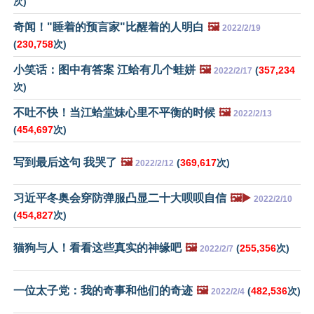
次)
奇闻！"睡着的预言家"比醒着的人明白
🖼️
2022/2/19
(
230,758
次)
小笑话：图中有答案 江蛤有几个蛙姘
🖼️
(
357,234
2022/2/17
次)
不吐不快！当江蛤堂妹心里不平衡的时候
🖼️
2022/2/13
(
454,697
次)
写到最后这句 我哭了
🖼️
(
369,617
次)
2022/2/12
习近平冬奥会穿防弹服凸显二十大呗呗自信
🖼️▶️
2022/2/10
(
454,827
次)
猫狗与人！看看这些真实的神缘吧
🖼️
(
255,356
次)
2022/2/7
一位太子党：我的奇事和他们的奇迹
🖼️
(
482,536
次)
2022/2/4