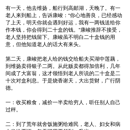
有一天，他去维扬，船行到高邮湖，天晚了。有一
老人来到船上，告诉康峻：“你心地善良，已经感动
了上天，明天你就会遇到好运，我有一两钱送给你
作本钱，你会得到二十盒的钱。”康峻推辞不接受，
老人坚持把钱留下。康峻虽不明白二十盒钱的用
意，但他知道老人的话大有来头。

第二天，康峻把老人给的钱交给船夫买湖中莲藕，
到维扬卖得银子二两。从此贩卖都得加倍利，几年
间成了大富翁，这才领悟到老人所说的二十盒是二
十次对盒利息。于是烧香谢天，大出货财，广行阴
德。

一：收买粮食，减价一半卖给穷人，听任别人自己
过秤。

二：到了荒年就舍饭施粥给难民，老人、妇女和病