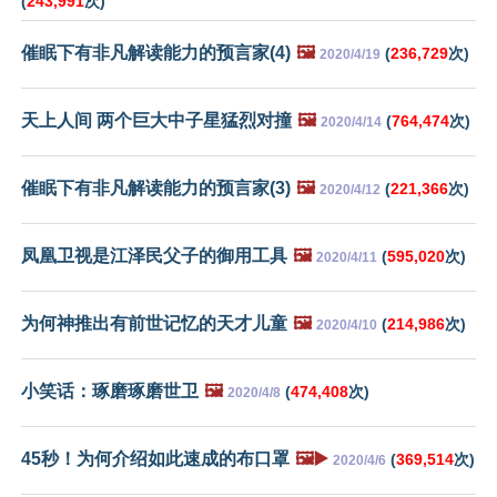
(
243,991
次)
催眠下有非凡解读能力的预言家(4)
🖼️
(
236,729
次)
2020/4/19
天上人间 两个巨大中子星猛烈对撞
🖼️
(
764,474
次)
2020/4/14
催眠下有非凡解读能力的预言家(3)
🖼️
(
221,366
次)
2020/4/12
凤凰卫视是江泽民父子的御用工具
🖼️
(
595,020
次)
2020/4/11
为何神推出有前世记忆的天才儿童
🖼️
(
214,986
次)
2020/4/10
小笑话：琢磨琢磨世卫
🖼️
(
474,408
次)
2020/4/8
45秒！为何介绍如此速成的布口罩
🖼️▶️
(
369,514
次)
2020/4/6