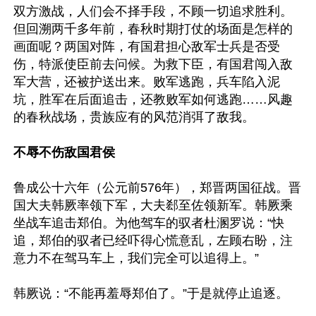
双方激战，人们会不择手段，不顾一切追求胜利。
但回溯两千多年前，春秋时期打仗的场面是怎样的
画面呢？两国对阵，有国君担心敌军士兵是否受
伤，特派使臣前去问候。为救下臣，有国君闯入敌
军大营，还被护送出来。败军逃跑，兵车陷入泥
坑，胜军在后面追击，还教败军如何逃跑……风趣
的春秋战场，贵族应有的风范消弭了敌我。

不辱不伤敌国君侯
鲁成公十六年（公元前576年），郑晋两国征战。晋
国大夫韩厥率领下军，大夫郄至佐领新军。韩厥乘
坐战车追击郑伯。为他驾车的驭者杜溷罗说：“快
追，郑伯的驭者已经吓得心慌意乱，左顾右盼，注
意力不在驾马车上，我们完全可以追得上。”

韩厥说：“不能再羞辱郑伯了。”于是就停止追逐。
