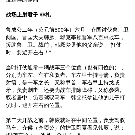
战场上射君子 非礼
鲁成公二年（公元前590年）六月，齐国讨伐鲁、卫
两国。晋国大夫韩厥、郄克率领晋军八百乘战车，
援助鲁、卫。战前，韩厥梦见他的父亲说：“打仗
时，要避开左右！”

当时打仗通常一辆战车三个位置（也有四位的），
分别为车左、车右和驭者。车左甲士持弓箭，负责
射箭，是一车之长，又称甲首。车右甲士持戈或
矛，负责刺击，还要为战车排除障碍，又称参乘。
驭者居中，负责驾驭马车。韩父托梦让他的儿子打
仗时，避开左右的位置。

第二天开战之前，韩厥就站在中间位置，负责驾驭
马车。齐侯（齐顷公）的护卫邴夏看见韩厥，说：