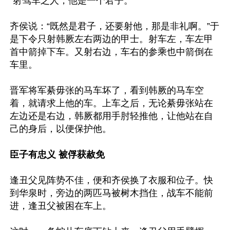
“射驾车之人，他是一个君子。”

齐侯说：“既然是君子，还要射他，那是非礼啊。”于
是下令只射韩厥左右两边的甲士。射车左，车左甲
首中箭掉下车。又射右边，车右的参乘也中箭倒在
车里。

晋军将军綦毋张的马车坏了，看到韩厥的马车空
着，就请求上他的车。上车之后，无论綦毋张站在
左边还是右边，韩厥都用手肘轻推他，让他站在自
己的身后，以便保护他。

臣子有忠义 被俘获赦免
逢丑父见阵势不佳，便和齐侯换了衣服和位子。快
到华泉时，旁边的两匹马被树木挡住，战车不能前
进，逢丑父被困在车上。
