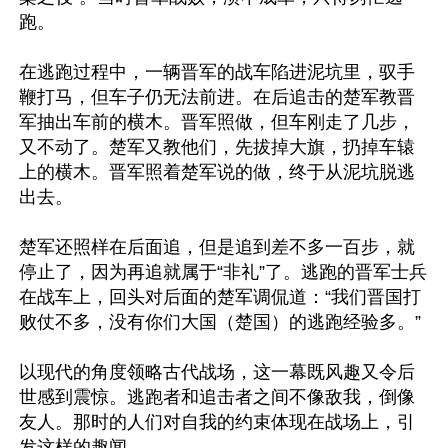
跑。

在逃跑过程中，一辆晋军的战车陷进泥坑里，驭手
鞭打马，但车子仍无法前进。在后追击的楚军教晋
军抽出车前的横木。晋军照做，但车刚走了几步，
又不动了。楚军又教他们，先拔掉大旗，扔掉车辕
上的横木。晋军照着楚军说的做，终于从泥坑脱逃
出去。

楚军还照样在后面追，但是追到差不多一百步，就
停止了，因为再追就属于“非礼”了。逃跑的晋军士兵
在战车上，回头对后面的楚军调侃道：“我们晋国打
败仗不多，没有你们大国（楚国）的逃跑经验多。”

以现代的角度领略古代战场，这一幕既风趣又令后
世感到震惊。逃跑者和追击者之间不像敌我，倒像
友人。那时的人们对自我的约束体现在战场上，引
发这样的趣闻。
