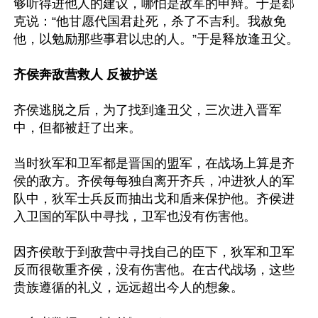
够听得进他人的建议，哪怕是敌军的申辩。于是郄
克说：“他甘愿代国君赴死，杀了不吉利。我赦免
他，以勉励那些事君以忠的人。”于是释放逢丑父。

齐侯奔敌营救人 反被护送
齐侯逃脱之后，为了找到逢丑父，三次进入晋军
中，但都被赶了出来。

当时狄军和卫军都是晋国的盟军，在战场上算是齐
侯的敌方。齐侯每每独自离开齐兵，冲进狄人的军
队中，狄军士兵反而抽出戈和盾来保护他。齐侯进
入卫国的军队中寻找，卫军也没有伤害他。

因齐侯敢于到敌营中寻找自己的臣下，狄军和卫军
反而很敬重齐侯，没有伤害他。在古代战场，这些
贵族遵循的礼义，远远超出今人的想象。
