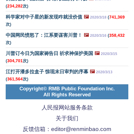
(
234,282
次)
科学家对中子星的新发现咋就没价值
🖼️
(
741,369
2020/3/18
次)
中国网民愤怒了：江系要谋害川普！
🖼️
(
358,432
2020/3/16
次)
川普订今日为国家祷告日 祈求神保护美国
🖼️
2020/3/15
(
304,701
次)
江打开潘多拉盒子 惊现末日审判的序幕
🖼️
2020/3/13
(
361,564
次)
Copyright© RMB Public Foundation Inc.
All Rights Reserved
人民报网站服务条款
关于我们
反馈信箱：
editor@renminbao.com