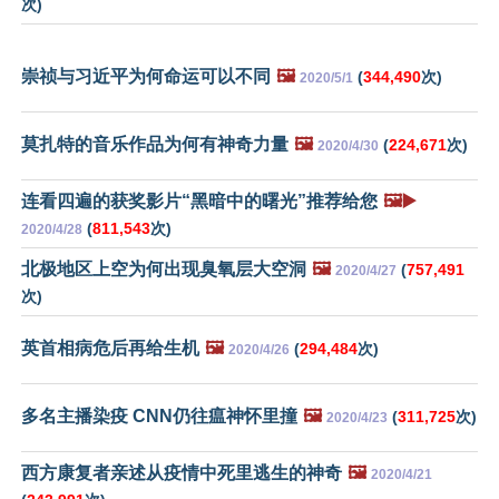
次)
崇祯与习近平为何命运可以不同
🖼️
(
344,490
次)
2020/5/1
莫扎特的音乐作品为何有神奇力量
🖼️
(
224,671
次)
2020/4/30
连看四遍的获奖影片“黑暗中的曙光”推荐给您
🖼️▶️
(
811,543
次)
2020/4/28
北极地区上空为何出现臭氧层大空洞
🖼️
(
757,491
2020/4/27
次)
英首相病危后再给生机
🖼️
(
294,484
次)
2020/4/26
多名主播染疫 CNN仍往瘟神怀里撞
🖼️
(
311,725
次)
2020/4/23
西方康复者亲述从疫情中死里逃生的神奇
🖼️
2020/4/21