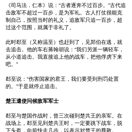
《司马法．仁本》说：“古者逐奔不过百步。”古代追
击敌军不超过一百步，是为军礼。古人打仗很能克
制自己，按照当时的礼义，追敌军只追一百步，超
过这个范围，就属于非礼了。

此时郄至（又称温至）也赶到了，见郑伯在逃，就
去追击。他的车右茀翰胡说：“我们另派一辆轻车，
从小道追击。我直接追上他的战车，把他俘虏下来
吧。”

郄至说：“伤害国家的君王，我们要受到刑罚处置
的。”于是就停止追击。

楚王遣使问候敌军军士
郄至与楚国作战时，曾三次碰到楚共王的亲军。在
战场上，郄至见到楚共王时，一定要跳下战车，脱
下头盔，向前快走几步，以表示对楚王的尊敬。
