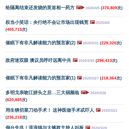
给隔离结束还发烧的英首相一药方
🖼️▶️
(
376,809
次)
2020/4/5
权当小笑话：央行绝不会让市场出现钱荒
🖼️
2020/4/4
(
405,715
次)
催眠下有非凡解读能力的预言家(2)
🖼️
(
229,320
次)
2020/3/31
政府迷双眼 澳议员呼吁远离中共
🖼️
(
296,413
次)
2020/3/30
催眠下有非凡解读能力的预言家(1)
🖼️
(
218,364
次)
2020/3/27
多明戈亲吻江姘头之后…三大祸频临
🖼️▶️
2020/3/26
(
620,885
次)
用生锈切菜刀动手术！ 这神医做手术忒吓人
🖼️
2020/3/21
(
236,218
次)
倒台先兆！流浪猫与大裤衩主持人叫板
🖼️
2020/3/20