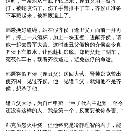
这时，一条蛇从车底下钻上来，逢丑父用手臂挥
打，被蛇咬伤了。伤了手臂推不了车，齐侯正准备
下车藏起来，被韩厥追上了。

韩厥挽好缰绳，站在假齐侯（逢丑父）面前一拜再
拜，捧上一只酒杯，加上一块玉璧，进献齐侯，请
他一起去晋军大营。这时逢丑父假扮的齐侯命令真
齐侯下车取水，让他趁机逃脱。郑周父赶了副车，
宛茷作车右，载着齐侯逃走，避免被俘的命运。

韩厥将假齐侯（逢丑父）送回大营。晋帅郄克曾出
使齐国，见过齐侯。他一见逢丑父，就知他不是齐
侯，想杀了他。

逢丑父大呼，为自己申辩：“臣子代君主赴难，至今
还没有这样的人。我是第一个，反而要被你杀害。”

郄克虽怒火中烧，但他终究是冷静理智的君子，能