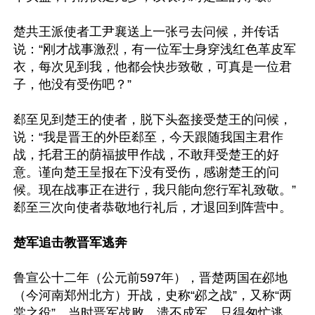
楚共王派使者工尹襄送上一张弓去问候，并传话
说：“刚才战事激烈，有一位军士身穿浅红色革皮军
衣，每次见到我，他都会快步致敬，可真是一位君
子，他没有受伤吧？”

郄至见到楚王的使者，脱下头盔接受楚王的问候，
说：“我是晋王的外臣郄至，今天跟随我国主君作
战，托君王的荫福披甲作战，不敢拜受楚王的好
意。谨向楚王呈报在下没有受伤，感谢楚王的问
候。现在战事正在进行，我只能向您行军礼致敬。”
郄至三次向使者恭敬地行礼后，才退回到阵营中。

楚军追击教晋军逃奔
鲁宣公十二年（公元前597年），晋楚两国在邲地
（今河南郑州北方）开战，史称“邲之战”，又称“两
棠之役”。当时晋军战败，溃不成军，只得匆忙逃