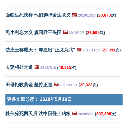
面临生死抉择 他们选择舍生取义
🖼️
(
20,873
次)
2019/12/20
见小利忘大义 虞国君王失国
🖼️
(
26,595
次)
2019/12/6
楚庄王称霸天下 却提出"止戈为武"
🖼️
(
22,391
次)
2019/11/22
夫妻相处之道
🖼️
(
49,815
次)
2018/7/18
田母拒收黄金 坚持正道
🖼️
(
29,328
次)
2015/11/21
更多文章导读：
2020年5月19日
杜伟猝死两天后 沈中阳登上砧板
🖼️
(
307,399
次)
2020/5/21