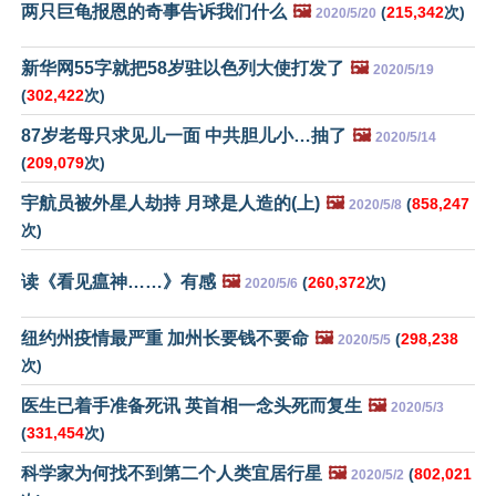
两只巨龟报恩的奇事告诉我们什么
🖼️
(
215,342
次)
2020/5/20
新华网55字就把58岁驻以色列大使打发了
🖼️
2020/5/19
(
302,422
次)
87岁老母只求见儿一面 中共胆儿小…抽了
🖼️
2020/5/14
(
209,079
次)
宇航员被外星人劫持 月球是人造的(上)
🖼️
(
858,247
2020/5/8
次)
读《看见瘟神……》有感
🖼️
(
260,372
次)
2020/5/6
纽约州疫情最严重 加州长要钱不要命
🖼️
(
298,238
2020/5/5
次)
医生已着手准备死讯 英首相一念头死而复生
🖼️
2020/5/3
(
331,454
次)
科学家为何找不到第二个人类宜居行星
🖼️
(
802,021
2020/5/2