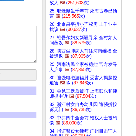
敌人
🖼️
(
251,603
次)
25. 耶稣诞生千年前 死海古卷已预
言
🖼️
(
215,565
次)
26. 北京昌平拆小产权房 上千业主
抗议
🖼️
(
90,637
次)
27. 维吾尔妇女新疆寻亲 全村如人
间蒸发
🖼️
(
88,579
次)
28. 陕西尘肺病人前往河南维权 全
被遣返
🖼️
(
87,905
次)
29. 河南访民全家被稳控 官方发寻
人启事
🖼️
(
87,855
次)
30. 遭强电磁波辐射 受害人揭脑控
迫害
🖼️
📝 (
87,646
次)
31. 会见王默后被打 上海彭永和律
师提申诉
🖼️
(
87,504
次)
32. 浙江村女自办幼儿园 遭强拆投
诉无门
🖼️
(
86,735
次)
33. 中共四中全会前 维权人士被约
谈
🖼️
(
86,000
次)
34. 指证警殴女律师 广州目击证人