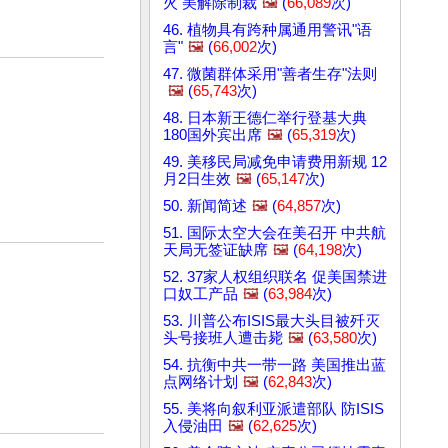
火 美解除制裁
🖼️
(
66,089
次)
46. 植物具有跨种属通用警讯"语
言"
🖼️
(
66,002
次)
47. 微菌群体采用"善者生存"法则
🖼️
(
65,743
次)
48. 日本新王德仁举行登基大典
180国外宾出席
🖼️
(
65,319
次)
49. 美移民局减免申请费用新规 12
月2日生效
🖼️
(
65,147
次)
50. 新闻简述
🖼️
(
64,857
次)
51. 国际太空大会在美召开 中共航
天局无签证缺席
🖼️
(
64,198
次)
52. 37家人权组织联名 促美国禁进
口奴工产品
🖼️
(
63,984
次)
53. 川普公布ISIS最大头目被歼灭
头号接班人遭击毙
🖼️
(
63,580
次)
54. 抗衡中共一带一路 美国推出蓝
点网络计划
🖼️
(
62,843
次)
55. 美将向叙利亚派遣部队 防ISIS
入侵油田
🖼️
(
62,625
次)