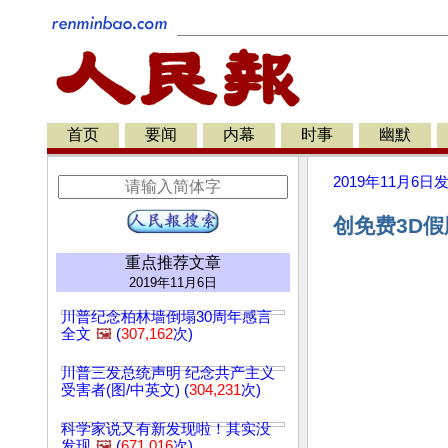
首页
要闻
内幕
时事
幽默
2019年11月6日
创免费3D假
重点推荐文章
2019年11月6日
川普纪念柏林墙倒塌30周年感言
全文
🖼️
(
307,162
次)
川普三发总统声明 纪念共产主义
受害者(图/中英文) (
304,231
次)
科学家说又有新发现啦！其实没
发现
🖼️
(
671,016
次)