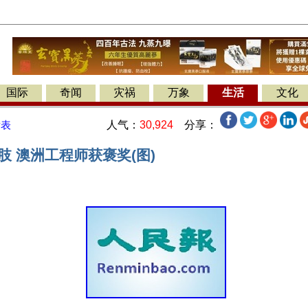
国际
奇闻
灾祸
万象
生活
文化
人气：
30,924
分享：
发表
肢 澳洲工程师获褒奖(图)