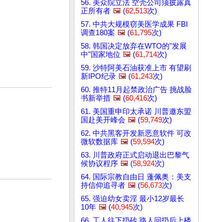
56. 美众院立法 空壳公司须披露真
正所有者
🖼️
(
62,513
次)
57. 中共大规模窃美医学成果 FBI
调查180案
🖼️
(
61,795
次)
58. 韩国决定放弃在WTO的"发展
中"国家地位
🖼️
(
61,714
次)
59. 沙特阿美石油获准上市 有望刷
新IPO纪录
🖼️
(
61,243
次)
60. 推特11月起禁政治广告 挑战脸
书新举措
🖼️
(
60,416
次)
61. 美国重申印太承诺 川普邀东盟
国赴美开峰会
🖼️
(
59,749
次)
62. 中共黑客开发新恶意软件 可改
微软数据库
🖼️
(
59,594
次)
63. 川普政府正式启动退出巴黎气
候协议程序
🖼️
(
58,924
次)
64. 国际宗教自由日 蓬佩奥：美支
持信仰追寻者
🖼️
(
56,673
次)
65. 强迫幼女卖淫 最小12岁最长
10年
🖼️
(
40,945
次)
66. 工人往下扔砖 路人回扔后上楼