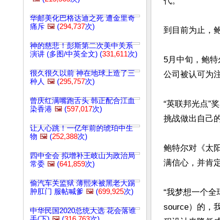
代。

华邮美化巴格达迪之死 遭金里奇
痛斥
🖼️
(
294,737
次)
到目前为止，鲍
神的慈悲！彭斯第二次美中关系
演讲 (多图/中英全文) (
331,611
次)
5月中旬，鲍特尔
很久很久以前 神在地球上造了三
公司被认可为注
种人
🖼️
(
295,757
次)
曾庆红满嘴跑舌头 韩正配合江血
“英联邦光点”
染香港
🖼️
(
597,017
次)
挑战做出自己的
让人心跳！一亿年前的琥珀中生
物
🖼️
(
252,388
次)
鲍特尔对《太
四中全会 拟增补王岐山为政治局
满信心，并肯定
常委
🖼️
(
641,859
次)
偷汽车关监狱 薄熙来被黑老大踢
肿肛门 服帖喊爹
🖼️
(
699,925
次)
“我梦想一个全
source）
中华民国2020总统大选 花会落谁
手(下)
🖼️
(
316,763
次)