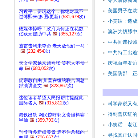
令人震惊新闻
美国男子在欧
习近平，要玩这个，你绝对玩不
过薄熙来(多图/更新) (
531,679
次)
小笑话：造成
德媒体惊呼！政府为何还在花数
澳洲为钱舔中
亿欧元援助中共
🖼️
(
355,127
次)
中共间谍投诚
遭雷击均未夺命 老天放他们一马
🖼️
(
232,454
次)
中共特工出逃
庆祝百年友谊
天文学家越来越夸张 笑死人不偿
命
🖼️
(
680,052
次)
美国防部：正
促宗教自由 川普在纽约联合国总
部演讲全文
🖼️
(
323,867
次)
这位读者希望人民报帮忙提醒此
国际名人
🖼️
(
315,812
次)
科学家说又有
得到曾庆红的
港铁出轨 网民惊呼郭文贵爆料赛
半仙
🖼️
(
359,793
次)
小笑话：老江
刊登再多新疆美景 遮不住杀戮的
寻找真正认同
血腥
🖼️
(
706,667
次)