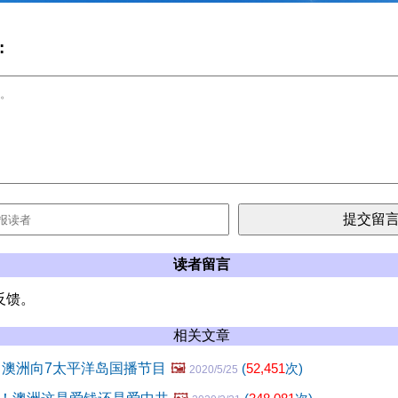
:
读者留言
反馈。
相关文章
 澳洲向7太平洋岛国播节目
🖼️
(
52,451
次)
2020/5/25