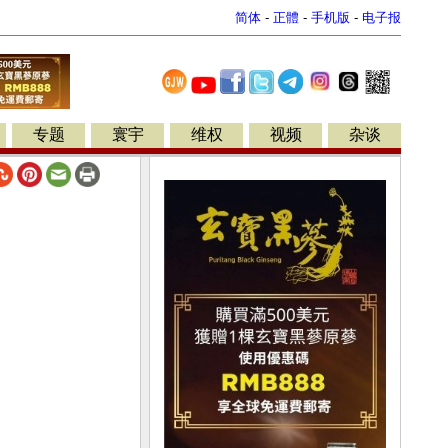
简体
-
正體
-
手机版
-
电子报
专题
寰宇
维权
视频
杂谈