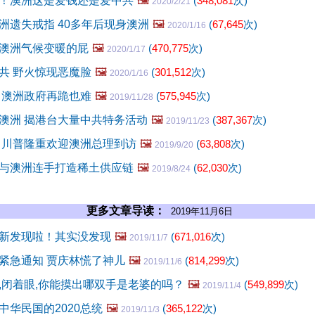
！澳洲这是爱钱还是爱中共
🖼️
(
348,081
次)
2020/2/21
洲遗失戒指 40多年后现身澳洲
🖼️
(
67,645
次)
2020/1/16
澳洲气候变暖的屁
🖼️
(
470,775
次)
2020/1/17
共 野火惊现恶魔脸
🖼️
(
301,512
次)
2020/1/16
 澳洲政府再跪也难
🖼️
(
575,945
次)
2019/11/28
澳洲 揭港台大量中共特务活动
🖼️
(
387,367
次)
2019/11/23
 川普隆重欢迎澳洲总理到访
🖼️
(
63,808
次)
2019/9/20
与澳洲连手打造稀土供应链
🖼️
(
62,030
次)
2019/8/24
更多文章导读：
2019年11月6日
新发现啦！其实没发现
🖼️
(
671,016
次)
2019/11/7
紧急通知 贾庆林慌了神儿
🖼️
(
814,299
次)
2019/11/6
,闭着眼,你能摸出哪双手是老婆的吗？
🖼️
(
549,899
次)
2019/11/4
中华民国的2020总统
🖼️
(
365,122
次)
2019/11/3