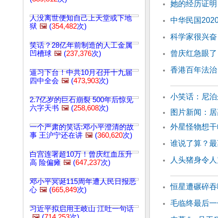
她的经历证明
人没离世便知自己上天堂或下地
中华民国202
狱
🖼️
(
354,482
次)
科学家很兴奋
笑话？28亿年前制造的人工金属
曾庆红急眼了
凹槽球
🖼️
(
237,376
次)
香港百年法治
逼习下台！中共10月召开十九届
四中全会
🖼️
(
473,903
次)
小笑话：尼泊
2.7亿岁的巨石崩裂 500年后惊见
六字天书
🖼️
(
258,608
次)
图片新闻：居
外星怪物想干
一个严肃的笑话:邓小平澄清的故
事 王沪宁还在讲
🖼️
(
360,620
次)
谁说了算？最
白宫连署超10万！曾庆红血压升
人头猪身令人
高 险偏瘫
🖼️
(
647,237
次)
邓小平冥诞115周年遭人民日报恶
恒星遭碾碎吞
心
🖼️
(
665,849
次)
毛临终最后一
习近平拟启用王岐山 江吐一句话
🖼️
(
714,253
次)