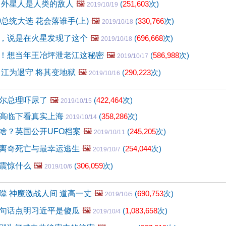
 外星人是人类的敌人
🖼️
(
251,603
次)
2019/10/19
0总统大选 花会落谁手(上)
🖼️
(
330,766
次)
2019/10/18
，说是在火星发现了这个
🖼️
(
696,668
次)
2019/10/18
！想当年王冶坪泄老江这秘密
🖼️
(
586,988
次)
2019/10/17
 江为退守 将其变地狱
🖼️
(
290,223
次)
2019/10/16
尔总理吓尿了
🖼️
(
422,464
次)
2019/10/15
高临下看真实上海
(
358,286
次)
2019/10/14
啥？英国公开UFO档案
🖼️
(
245,205
次)
2019/10/11
离奇死亡与最幸运逃生
🖼️
(
254,044
次)
2019/10/7
震惊什么
🖼️
(
306,059
次)
2019/10/6
噬 神魔激战人间 道高一丈
🖼️
(
690,753
次)
2019/10/5
句话点明习近平是傻瓜
🖼️
(
1,083,658
次)
2019/10/4