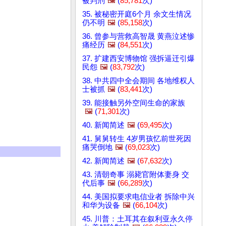
被判刑
🖼️
(
85,781
次)
35. 被秘密开庭6个月 余文生情况
仍不明
🖼️
(
85,158
次)
36. 曾参与营救高智晟 黄燕泣述惨
痛经历
🖼️
(
84,551
次)
37. 扩建西安博物馆 强拆逼迁引爆
民怨
🖼️
(
83,792
次)
38. 中共四中全会期间 各地维权人
士被抓
🖼️
(
83,441
次)
39. 能接触另外空间生命的家族
🖼️
(
71,301
次)
40. 新闻简述
🖼️
(
69,495
次)
41. 舅舅转生 4岁男孩忆前世死因
痛哭倒地
🖼️
(
69,023
次)
42. 新闻简述
🖼️
(
67,632
次)
43. 清朝奇事 溺毙官附体妻身 交
代后事
🖼️
(
66,289
次)
44. 美国拟要求电信业者 拆除中兴
和华为设备
🖼️
(
66,104
次)
45. 川普：土耳其在叙利亚永久停