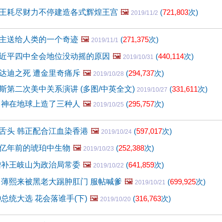
王耗尽财力不停建造各式辉煌王宫
🖼️
(
721,803
次)
2019/11/2
主送给人类的一个奇迹
🖼️
(
271,375
次)
2019/11/1
近平四中全会地位没动摇的原因
🖼️
(
440,114
次)
2019/10/31
达迪之死 遭金里奇痛斥
🖼️
(
294,737
次)
2019/10/28
斯第二次美中关系演讲 (多图/中英全文)
(
331,611
次)
2019/10/27
 神在地球上造了三种人
🖼️
(
295,757
次)
2019/10/25
舌头 韩正配合江血染香港
🖼️
(
597,017
次)
2019/10/24
亿年前的琥珀中生物
🖼️
(
252,388
次)
2019/10/23
增补王岐山为政治局常委
🖼️
(
641,859
次)
2019/10/22
 薄熙来被黑老大踢肿肛门 服帖喊爹
🖼️
(
699,925
次)
2019/10/21
0总统大选 花会落谁手(下)
🖼️
(
316,763
次)
2019/10/20