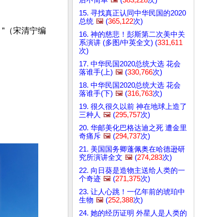
15. 寻找真正认同中华民国的2020
总统
🖼️
(
365,122
次)
”（宋清宁编
16. 神的慈悲！彭斯第二次美中关
系演讲 (多图/中英全文) (
331,611
次)
17. 中华民国2020总统大选 花会
落谁手(上)
🖼️
(
330,766
次)
18. 中华民国2020总统大选 花会
落谁手(下)
🖼️
(
316,763
次)
19. 很久很久以前 神在地球上造了
三种人
🖼️
(
295,757
次)
20. 华邮美化巴格达迪之死 遭金里
奇痛斥
🖼️
(
294,737
次)
21. 美国国务卿蓬佩奥在哈德逊研
究所演讲全文
🖼️
(
274,283
次)
22. 向日葵是造物主送给人类的一
个奇迹
🖼️
(
271,375
次)
23. 让人心跳！一亿年前的琥珀中
生物
🖼️
(
252,388
次)
24. 她的经历证明 外星人是人类的