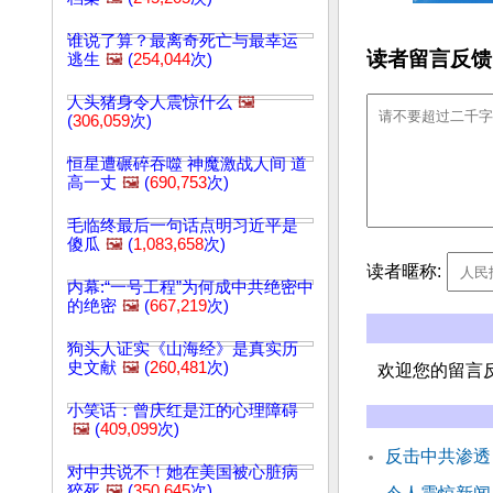
谁说了算？最离奇死亡与最幸运
读者留言反馈
逃生
🖼️
(
254,044
次)
人头猪身令人震惊什么
🖼️
(
306,059
次)
恒星遭碾碎吞噬 神魔激战人间 道
高一丈
🖼️
(
690,753
次)
毛临终最后一句话点明习近平是
傻瓜
🖼️
(
1,083,658
次)
读者暱称:
内幕:“一号工程”为何成中共绝密中
的绝密
🖼️
(
667,219
次)
狗头人证实《山海经》是真实历
史文献
🖼️
(
260,481
次)
欢迎您的留言
小笑话：曾庆红是江的心理障碍
🖼️
(
409,099
次)
反击中共渗透
对中共说不！她在美国被心脏病
猝死
🖼️
(
350,645
次)