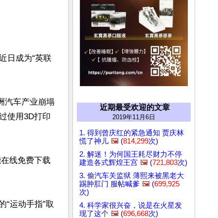
近日成为“英联
在澳洲汽车产业崩塌
近期最受欢迎的文章
过使用3D打印
2019年11月6日
1. 得到曾庆红的紧急通知 贾庆林
慌了神儿
🖼️
(
814,299
次)
2. 解迷！为何国王耗尽财力不停
能在线免费下载
建造各式辉煌王宫
🖼️
(
721,803
次)
3. 偷汽车关监狱 薄熙来被黑老大
踢肿肛门 服帖喊爹
🖼️
(
699,925
次)
的“运动手指”取
4. 科学家很兴奋，说是在火星发
现了这个
🖼️
(
696,668
次)