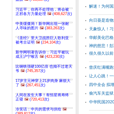
解迷！为何国
习近平，你再不处理他，将会被
正邪各方力量处理
🖼️
(
408,627
次)
向日葵是造物
中美缓僵局！新华网出现一张耐
人寻味的图片
🖼️
(
383,263
次)
天象惊人！习
华邮美化巴格
《圣经》里大卫战胜巨人歌利亚
被考古证明
🖼️
(
234,104
次)
神的慈悲！彭
新华网明著告诉你：习近平被玩
很久很久以前
成王沪宁喉舌
🖼️
(
423,230
次)
比钢铁强硬100亿倍 也拗不过老天
曾庆红满嘴跑
爷
🖼️
(
745,357
次)
让人心跳！一
17岁主元神穿上21岁肉身 麻烦大
四中全会 拟
了
🖼️
(
267,451
次)
偷汽车关监狱
人间在发生大事！有恒星将寿终
正寝
🖼️
(
720,413
次)
中华民国202
冷笑话：中共的需求与供给
🖼️
(
389,812
次)