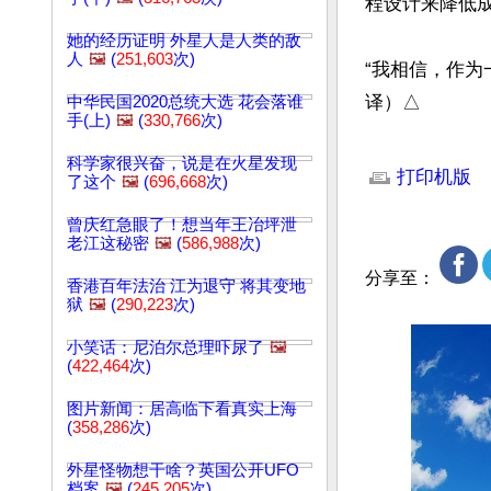
程设计来降低成
她的经历证明 外星人是人类的敌
人
🖼️
(
251,603
次)
“我相信，作
译）△
中华民国2020总统大选 花会落谁
手(上)
🖼️
(
330,766
次)
文章网址: http://w
科学家很兴奋，说是在火星发现
打印机版
了这个
🖼️
(
696,668
次)
曾庆红急眼了！想当年王冶坪泄
老江这秘密
🖼️
(
586,988
次)
分享至：
香港百年法治 江为退守 将其变地
狱
🖼️
(
290,223
次)
小笑话：尼泊尔总理吓尿了
🖼️
(
422,464
次)
图片新闻：居高临下看真实上海
(
358,286
次)
外星怪物想干啥？英国公开UFO
档案
🖼️
(
245,205
次)