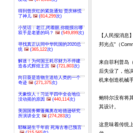
得到曾庆红的紧急通知 贾庆林慌
了神儿
🖼️
(
814,299
次)
小笑话：老江,闭着眼,你能摸出哪
双手是老婆的吗？
🖼️
(
549,899
次)
【人民报消息
邦光点”（Commo
寻找真正认同中华民国的2020总
统
🖼️
(
365,122
次)
解迷！为何国王耗尽财力不停建
来自菲利普岛（Ph
造各式辉煌王宫
🖼️
(
721,803
次)
后失业了，他
向日葵是造物主送给人类的一个
机来创造机械手
奇迹
🖼️
(
271,375
次)
天象惊人！习近平四中全会地位
鲍特尔没有将
没动摇的原因
🖼️
(
440,114
次)
其设计。

美国国务卿蓬佩奥在哈德逊研究
所演讲全文
🖼️
(
274,283
次)
这意味着传统上
耶稣诞生千年前 死海古卷已预言
🖼️
(
215,565
次)