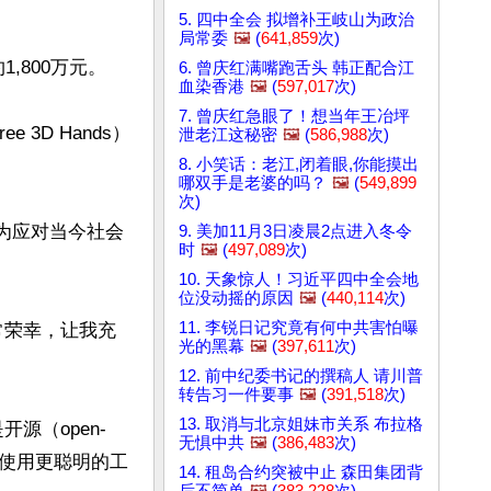
5. 四中全会 拟增补王岐山为政治
局常委
🖼️
(
641,859
次)
800万元。

6. 曾庆红满嘴跑舌头 韩正配合江
血染香港
🖼️
(
597,017
次)
7. 曾庆红急眼了！想当年王冶坪
3D Hands）
泄老江这秘密
🖼️
(
586,988
次)
8. 小笑话：老江,闭着眼,你能摸出
哪双手是老婆的吗？
🖼️
(
549,899
次)
人为应对当今社会
9. 美加11月3日凌晨2点进入冬令
时
🖼️
(
497,089
次)
10. 天象惊人！习近平四中全会地
位没动摇的原因
🖼️
(
440,114
次)
11. 李锐日记究竟有何中共害怕曝
常荣幸，让我充
光的黑幕
🖼️
(
397,611
次)
12. 前中纪委书记的撰稿人 请川普
转告习一件要事
🖼️
(
391,518
次)
13. 取消与北京姐妹市关系 布拉格
源（open-
无惧中共
🖼️
(
386,483
次)
，使用更聪明的工
14. 租岛合约突被中止 森田集团背
后不简单
🖼️
(
383,228
次)