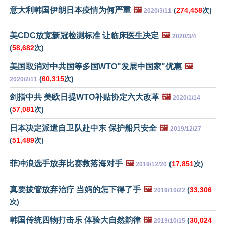
意大利韩国伊朗日本疫情为何严重
🖼️
(
274,458
次)
2020/3/11
美CDC放宽新冠检测标准 让临床医生决定
🖼️
2020/3/4
(
58,682
次)
美国取消对中共国等多国WTO"发展中国家"优惠
🖼️
(
60,315
次)
2020/2/11
剑指中共 美欧日提WTO补贴协定六大改革
🖼️
2020/1/14
(
57,081
次)
日本决定派遣自卫队赴中东 保护船只安全
🖼️
2019/12/27
(
51,489
次)
菲冲浪选手放弃比赛救落海对手
🖼️
(
17,851
次)
2019/12/20
真要拔管放弃治疗 当妈的怎下得了手
🖼️
(
33,306
2019/10/22
次)
韩国传统四物打击乐 体验大自然韵律
🖼️
(
30,024
2019/10/15