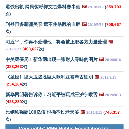
港铁出轨 网民惊呼郭文贵爆料赛半仙
🖼️
(
359,793
2019/9/19
次)
刊登再多新疆美景 遮不住杀戮的血腥
🖼️
(
706,667
2019/9/18
次)
习近平，你再不处理他，将会被正邪各方力量处理
🖼️
(
408,627
次)
2019/9/17
中美缓僵局！新华网出现一张耐人寻味的图片
🖼️
2019/9/16
(
383,263
次)
《圣经》里大卫战胜巨人歌利亚被考古证明
🖼️
2019/9/15
(
234,104
次)
新华网明著告诉你：习近平被玩成王沪宁喉舌
🖼️
2019/9/13
(
423,230
次)
比钢铁强硬100亿倍 也拗不过老天爷
🖼️
(
745,357
2019/9/11
次)
Copyright© RMB Public Foundation Inc.