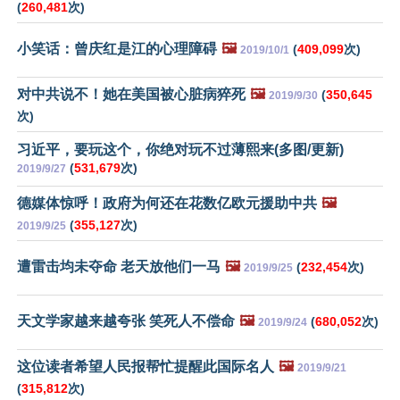
(
260,481
次)
小笑话：曾庆红是江的心理障碍
🖼️
(
409,099
次)
2019/10/1
对中共说不！她在美国被心脏病猝死
🖼️
(
350,645
2019/9/30
次)
习近平，要玩这个，你绝对玩不过薄熙来(多图/更新)
(
531,679
次)
2019/9/27
德媒体惊呼！政府为何还在花数亿欧元援助中共
🖼️
(
355,127
次)
2019/9/25
遭雷击均未夺命 老天放他们一马
🖼️
(
232,454
次)
2019/9/25
天文学家越来越夸张 笑死人不偿命
🖼️
(
680,052
次)
2019/9/24
这位读者希望人民报帮忙提醒此国际名人
🖼️
2019/9/21
(
315,812
次)