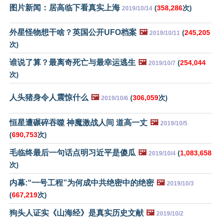
图片新闻：居高临下看真实上海
(
358,286
次)
2019/10/14
外星怪物想干啥？英国公开UFO档案
🖼️
(
245,205
2019/10/11
次)
谁说了算？最离奇死亡与最幸运逃生
🖼️
(
254,044
2019/10/7
次)
人头猪身令人震惊什么
🖼️
(
306,059
次)
2019/10/6
恒星遭碾碎吞噬 神魔激战人间 道高一丈
🖼️
2019/10/5
(
690,753
次)
毛临终最后一句话点明习近平是傻瓜
🖼️
(
1,083,658
2019/10/4
次)
内幕:“一号工程”为何成中共绝密中的绝密
🖼️
2019/10/3
(
667,219
次)
狗头人证实《山海经》是真实历史文献
🖼️
2019/10/2