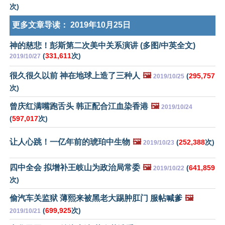
次)
更多文章导读：
2019年10月25日
神的慈悲！彭斯第二次美中关系演讲 (多图/中英全文)
(
331,611
次)
2019/10/27
很久很久以前 神在地球上造了三种人
🖼️
(
295,757
2019/10/25
次)
曾庆红满嘴跑舌头 韩正配合江血染香港
🖼️
2019/10/24
(
597,017
次)
让人心跳！一亿年前的琥珀中生物
🖼️
(
252,388
次)
2019/10/23
四中全会 拟增补王岐山为政治局常委
🖼️
(
641,859
2019/10/22
次)
偷汽车关监狱 薄熙来被黑老大踢肿肛门 服帖喊爹
🖼️
(
699,925
次)
2019/10/21