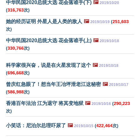
中华民国2020总统大选 花会落谁手(下)
🖼️
2019/10/20
(
316,763
次)
她的经历证明 外星人是人类的敌人
🖼️
(
251,603
2019/10/19
次)
中华民国2020总统大选 花会落谁手(上)
🖼️
2019/10/18
(
330,766
次)
科学家很兴奋，说是在火星发现了这个
🖼️
2019/10/18
(
696,668
次)
曾庆红急眼了！想当年王冶坪泄老江这秘密
🖼️
2019/10/17
(
586,988
次)
香港百年法治 江为退守 将其变地狱
🖼️
(
290,223
2019/10/16
次)
小笑话：尼泊尔总理吓尿了
🖼️
(
422,464
次)
2019/10/15