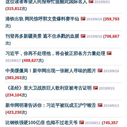
这位读者希望人民报帮忙提醒此国际名人
🖼️
2019/9/21
(
315,812
次)
港铁出轨 网民惊呼郭文贵爆料赛半仙
🖼️
(
359,793
2019/9/19
次)
刊登再多新疆美景 遮不住杀戮的血腥
🖼️
(
706,667
2019/9/18
次)
习近平，你再不处理他，将会被正邪各方力量处理
🖼️
(
408,627
次)
2019/9/17
中美缓僵局！新华网出现一张耐人寻味的图片
🖼️
2019/9/16
(
383,263
次)
《圣经》里大卫战胜巨人歌利亚被考古证明
🖼️
2019/9/15
(
234,104
次)
新华网明著告诉你：习近平被玩成王沪宁喉舌
🖼️
2019/9/13
(
423,230
次)
比钢铁强硬100亿倍 也拗不过老天爷
🖼️
(
745,357
2019/9/11