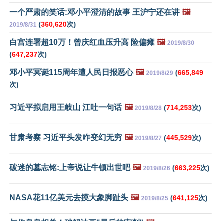
一个严肃的笑话:邓小平澄清的故事 王沪宁还在讲
🖼️
(
360,620
次)
2019/8/31
白宫连署超10万！曾庆红血压升高 险偏瘫
🖼️
2019/8/30
(
647,237
次)
邓小平冥诞115周年遭人民日报恶心
🖼️
(
665,849
2019/8/29
次)
习近平拟启用王岐山 江吐一句话
🖼️
(
714,253
次)
2019/8/28
甘肃考察 习近平头发咋变幻无穷
🖼️
(
445,529
次)
2019/8/27
破迷的墓志铭:上帝说让牛顿出世吧
🖼️
(
663,225
次)
2019/8/26
NASA花11亿美元去摸大象脚趾头
🖼️
(
641,125
次)
2019/8/25