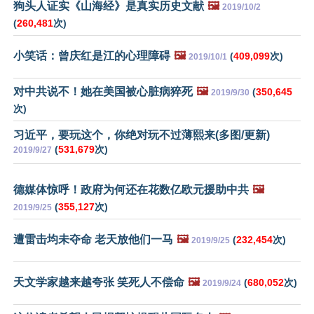
狗头人证实《山海经》是真实历史文献
🖼️
2019/10/2
(
260,481
次)
小笑话：曾庆红是江的心理障碍
🖼️
(
409,099
次)
2019/10/1
对中共说不！她在美国被心脏病猝死
🖼️
(
350,645
2019/9/30
次)
习近平，要玩这个，你绝对玩不过薄熙来(多图/更新)
(
531,679
次)
2019/9/27
德媒体惊呼！政府为何还在花数亿欧元援助中共
🖼️
(
355,127
次)
2019/9/25
遭雷击均未夺命 老天放他们一马
🖼️
(
232,454
次)
2019/9/25
天文学家越来越夸张 笑死人不偿命
🖼️
(
680,052
次)
2019/9/24