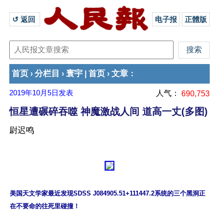
↺ 返回 
电子报
正體版
首页
分栏目
寰宇
首页
文章
›
›
|
›
：
2019年10月5日
发表
人气：
690,753
恒星遭碾碎吞噬 神魔激战人间 道高一丈(多图)
尉迟鸣
美国天文学家最近发现SDSS J084905.51+111447.2系统的三个黑洞正
在不要命的往死里碰撞！