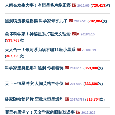
人间在发生大事！有恒星将寿终正寝
🖼️
(
720,413
次)
2019/9/9
黑洞喷流极速摇摆 科学家晕乎儿了
🖼️
(
702,884
次)
2019/5/3
急坏科学家！神秘星系打破天文理论
🖼️▶️
2018/3/15
(
539,763
次)
天人合一！银河系为啥吞噬11座小星系
🖼️
2018/1/19
(
367,729
次)
科学家坚持把那叫黑洞 你看着玩
🖼️
(
359,800
次)
2018/1/5
天上三恒星冲突 人间英格兰夺位
🖼️
(
333,806
次)
2017/4/2
砖家随哈勃起舞 歪批众恒星爆炸
🖼️
(
316,704
次)
2017/3/18
哪里有黑洞？！天文学家的眼睛耽误事
🖼️
2017/2/25