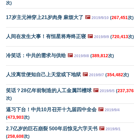
次)
17岁主元神穿上21岁肉身 麻烦大了
🖼️
(
267,451
次)
2019/9/10
人间在发生大事！有恒星将寿终正寝
🖼️
(
720,413
次)
2019/9/9
冷笑话：中共的需求与供给
🖼️
(
389,812
次)
2019/9/8
人没离世便知自己上天堂或下地狱
🖼️
(
354,482
次)
2019/9/7
笑话？28亿年前制造的人工金属凹槽球
🖼️
(
237,376
2019/9/5
次)
逼习下台！中共10月召开十九届四中全会
🖼️
2019/9/4
(
473,903
次)
2.7亿岁的巨石崩裂 500年后惊见六字天书
🖼️
2019/9/1
(
258,608
次)