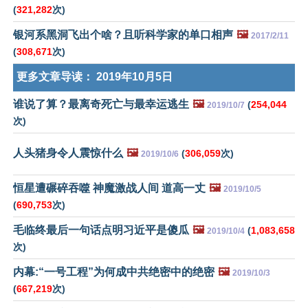
(
321,282
次)
银河系黑洞飞出个啥？且听科学家的单口相声
🖼️
2017/2/11
(
308,671
次)
更多文章导读：
2019年10月5日
谁说了算？最离奇死亡与最幸运逃生
🖼️
(
254,044
2019/10/7
次)
人头猪身令人震惊什么
🖼️
(
306,059
次)
2019/10/6
恒星遭碾碎吞噬 神魔激战人间 道高一丈
🖼️
2019/10/5
(
690,753
次)
毛临终最后一句话点明习近平是傻瓜
🖼️
(
1,083,658
2019/10/4
次)
内幕:“一号工程”为何成中共绝密中的绝密
🖼️
2019/10/3
(
667,219
次)