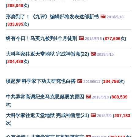
(
298,048
次)
形势到了！《九评》编辑部将发表这部新书
🖼️
2018/5/18
(
333,695
次)
终有今日﹗马英九被判4个月徒刑
🖼️
(
877,606
次)
2018/5/16
大科学家往返天堂地狱 完成神旨意(22)
🖼️
2018/5/15
(
204,439
次)
谈起梦 科学家下功夫研究也白搭
🖼️
(
184,786
次)
2018/5/11
中共异常高调纪念马克思诞辰的原因
🖼️
(
808,539
2018/5/10
次)
大科学家往返天堂地狱 完成神旨意(21)
🖼️
(
207,183
2018/5/9
次)