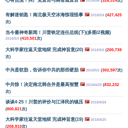
心有点慌！共产党宣言与高智晟宣言
🖼️
(
328,514
次)
2018/5/6
有解迷钥匙！南北极天空冰海惊现怪事
🖼️
(
427,425
2018/5/4
次)
当今最神奇新闻！川普铁定连任总统(下)(多图/2视频)
(
410,501
次)
2018/5/3
大科学家往返天堂地狱 完成神旨意(20)
🖼️
(
200,739
2018/5/2
次)
中兴是软肋，告诉你中共的那些硬肋
🖼️
(
302,597
次)
2018/5/1
中共惊！决定南北韩合并是最高智慧
🖼️
(
832,232
2018/4/29
次)
谈谈4·25！川普的评价与江泽民的镇压
🖼️
2018/4/26
(
800,821
次)
大科学家往返天堂地狱 完成神旨意(19)
🖼️
2018/4/25
(
208,910
次)