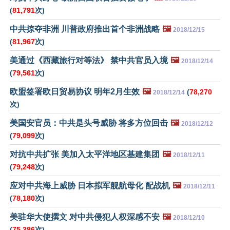
(
81,791
次)
中共掠夺非洲 川普政府推出首个非洲战略
🖼️
2018/12/15
(
81,967
次)
美通过《西藏旅行对等法》 禁中共官员入境
🖼️
2018/12/14
(
79,561
次)
欧盟签署欧日贸易协议 明年2月生效
🖼️
(
78,270
2018/12/14
次)
美国安官员：中共是头号威胁 将多方位回击
🖼️
2018/12/12
(
79,099
次)
对抗中共扩张 美加入太平洋地区基建集团
🖼️
2018/12/11
(
79,248
次)
应对中共海上威胁 日本拟军舰航母化 配战机
🖼️
2018/12/11
(
78,180
次)
美驻华大使撰文 对中共侵犯人权深感不安
🖼️
2018/12/10
(
75,386
次)