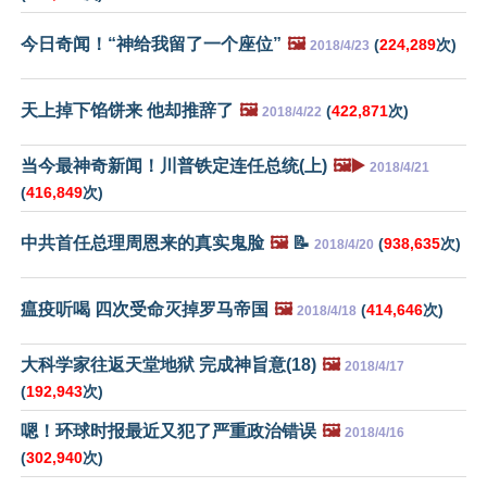
今日奇闻！“神给我留了一个座位”
🖼️
(
224,289
次)
2018/4/23
天上掉下馅饼来 他却推辞了
🖼️
(
422,871
次)
2018/4/22
当今最神奇新闻！川普铁定连任总统(上)
🖼️▶️
2018/4/21
(
416,849
次)
中共首任总理周恩来的真实鬼脸
🖼️
📝
(
938,635
次)
2018/4/20
瘟疫听喝 四次受命灭掉罗马帝国
🖼️
(
414,646
次)
2018/4/18
大科学家往返天堂地狱 完成神旨意(18)
🖼️
2018/4/17
(
192,943
次)
嗯！环球时报最近又犯了严重政治错误
🖼️
2018/4/16
(
302,940
次)