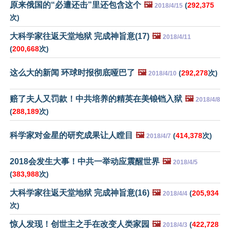
原来俄国的“必遭还击”里还包含这个
🖼️
(
292,375
2018/4/15
次)
大科学家往返天堂地狱 完成神旨意(17)
🖼️
2018/4/11
(
200,668
次)
这么大的新闻 环球时报彻底哑巴了
🖼️
(
292,278
次)
2018/4/10
赔了夫人又罚款！中共培养的精英在美锒铛入狱
🖼️
2018/4/8
(
288,189
次)
科学家对金星的研究成果让人瞠目
🖼️
(
414,378
次)
2018/4/7
2018会发生大事！中共一举动应震醒世界
🖼️
2018/4/5
(
383,988
次)
大科学家往返天堂地狱 完成神旨意(16)
🖼️
(
205,934
2018/4/4
次)
惊人发现！创世主之手在改变人类家园
🖼️
(
422,728
2018/4/3