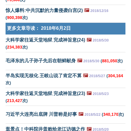
惊人爆料:中共沉默的力量侵袭白宫(2)
🖼️
2018/12/16
(
900,398
次)
更多文章导读：
2018年6月2日
大科学家往返天堂地狱 完成神旨意(24)
🖼️
2018/5/30
(
234,383
次)
毛泽东的儿子孙子先后在朝鲜献身
🖼️
(
881,050
次)
2018/5/30
半岛实现无核化 王岐山说了肯定不算
🖼️
(
304,164
2018/5/27
次)
大科学家往返天堂地狱 完成神旨意(23)
🖼️
2018/5/23
(
213,427
次)
习近平大连亮出底牌 川普称是好事
🖼️
(
340,170
次)
2018/5/22
逛景点！中科院井盖败给老江访德之作
🖼️
2018/5/20