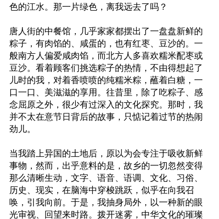
色的江水。那一片绿色，离我远去了吗？

唐人街的中餐馆，几乎家家都摆出了一盘盘新鲜的
粽子，有肉馅的、咸蛋的，也有红枣、豆沙的。一
般南方人偏爱咸肉馅，而北方人多喜欢糯米配枣或
豆沙。看着顾客们挑选粽子的热情，不由得想起了
儿时的我，对着香喷喷的纯糯米粽，蘸着白糖，一
口一口、美滋滋的享用。往昔里，除了吃粽子、感
念屈原之外，很少有过深入的文化探究。那时，我
并不太在意节日背后的故事，只惦记着过节的热闹
劲儿。

当我踏上异国的土地后，原以为会专注于吸收新鲜
事物，然而，出乎意料的是，故乡的一切忽然变得
那么清晰生动，文字、语音、语调、文化、习俗、
历史、现实，在脑海中穿梭跳跃，似乎在向我召
唤，引我向前。于是，我抽身局外，以一种新的眼
光审视、回望来时路。拨开迷雾，中华文化的璀璨