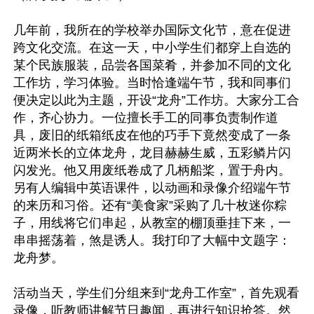
几年前，我所在的学校举办国际文化节，意在促进
跨文化交流。在这一天，中小学生们都穿上自选的
某个民族服装，品尝各国菜肴，并参加不同的文化
工作坊，学习体验。当时恰逢端午节，我和同事们
便决定以此为主题，开设“龙舟”工作坊。大家分工合
作，齐心协力。一位擅长手工的同事负责制作道
具，废旧的纸箱纸皮在他的巧手下竟然变成了一条
近两米长的立体龙舟，龙目赫赫生威，五彩鳞片闪
闪发光。他又用废纸卷成了几柄船桨，置于舟内。
另有人编辑中英语课件，以动画和录像介绍端午节
的来历和习俗。还有“美食家”采购了几十枚迷你粽
子，用线将它们串起，从教室的棚顶垂挂下来，一
串串摇荡着，煞是诱人。我打印了大幅中文题字：
龙舟梦。

活动当天，学生们分组来到“龙舟工作室”，首先观看
录像，听教师讲解节日趣闻，再进行知识抢答。然