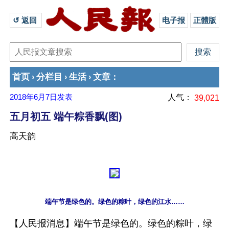
↺ 返回 
电子报
正體版
首页
分栏目
生活
文章
›
›
›
：
2018年6月7日
发表
人气：
39,021
五月初五 端午粽香飘(图)
高天韵
【人民报消息】端午节是绿色的。绿色的粽叶，绿