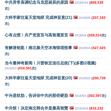
中共异常高调纪念马克思诞辰的原因
🖼️
(
808,539
2018/5/10
次)
大科学家往返天堂地狱 完成神旨意(21)
🖼️
(
207,183
2018/5/9
次)
心有点慌！共产党宣言与高智晟宣言
🖼️
(
328,514
次)
2018/5/6
有解迷钥匙！南北极天空冰海惊现怪事
🖼️
(
427,425
2018/5/4
次)
当今最神奇新闻！川普铁定连任总统(下)(多图/2视频)
(
410,501
次)
2018/5/3
大科学家往返天堂地狱 完成神旨意(20)
🖼️
(
200,739
2018/5/2
次)
中兴是软肋，告诉你中共的那些硬肋
🖼️
(
302,597
次)
2018/5/1
中共惊！决定南北韩合并是最高智慧
🖼️
(
832,232
2018/4/29