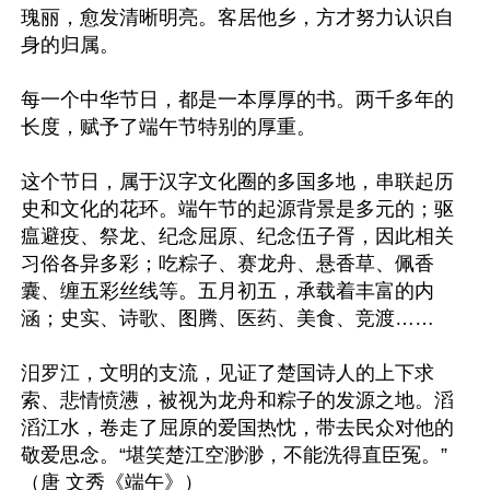
瑰丽，愈发清晰明亮。客居他乡，方才努力认识自
身的归属。

每一个中华节日，都是一本厚厚的书。两千多年的
长度，赋予了端午节特别的厚重。

这个节日，属于汉字文化圈的多国多地，串联起历
史和文化的花环。端午节的起源背景是多元的；驱
瘟避疫、祭龙、纪念屈原、纪念伍子胥，因此相关
习俗各异多彩；吃粽子、赛龙舟、悬香草、佩香
囊、缠五彩丝线等。五月初五，承载着丰富的内
涵；史实、诗歌、图腾、医药、美食、竞渡……

汨罗江，文明的支流，见证了楚国诗人的上下求
索、悲情愤懑，被视为龙舟和粽子的发源之地。滔
滔江水，卷走了屈原的爱国热忱，带去民众对他的
敬爱思念。“堪笑楚江空渺渺，不能洗得直臣冤。”
（唐 文秀《端午》）
