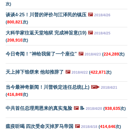
次)
谈谈4·25！川普的评价与江泽民的镇压
🖼️
2018/4/26
(
800,821
次)
大科学家往返天堂地狱 完成神旨意(19)
🖼️
2018/4/25
(
208,910
次)
今日奇闻！“神给我留了一个座位”
🖼️
(
224,289
次)
2018/4/23
天上掉下馅饼来 他却推辞了
🖼️
(
422,871
次)
2018/4/22
当今最神奇新闻！川普铁定连任总统(上)
🖼️▶️
2018/4/21
(
416,849
次)
中共首任总理周恩来的真实鬼脸
🖼️
📝
(
938,635
次)
2018/4/20
瘟疫听喝 四次受命灭掉罗马帝国
🖼️
(
414,646
次)
2018/4/18