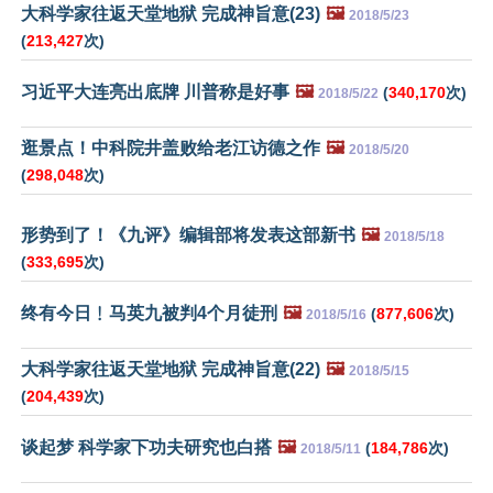
大科学家往返天堂地狱 完成神旨意(23)
🖼️
2018/5/23
(
213,427
次)
习近平大连亮出底牌 川普称是好事
🖼️
(
340,170
次)
2018/5/22
逛景点！中科院井盖败给老江访德之作
🖼️
2018/5/20
(
298,048
次)
形势到了！《九评》编辑部将发表这部新书
🖼️
2018/5/18
(
333,695
次)
终有今日﹗马英九被判4个月徒刑
🖼️
(
877,606
次)
2018/5/16
大科学家往返天堂地狱 完成神旨意(22)
🖼️
2018/5/15
(
204,439
次)
谈起梦 科学家下功夫研究也白搭
🖼️
(
184,786
次)
2018/5/11