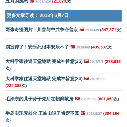
五月的感恩
🖼️
(
21,873
次)
2009/5/14
更多文章导读：
2018年6月7日
两张奇怪图片！川普与中共争夺普京
🖼️
(
347,371
次)
2018/6/9
别宣传了！安乐死根本安乐不了
🖼️
(
435,537
次)
2018/6/8
大科学家往返天堂地狱 完成神旨意(25)
🖼️
(
278,613
2018/6/7
次)
大科学家往返天堂地狱 完成神旨意(24)
🖼️
2018/5/30
(
234,383
次)
毛泽东的儿子孙子先后在朝鲜献身
🖼️
(
881,050
次)
2018/5/30
半岛实现无核化 王岐山说了肯定不算
🖼️
(
304,164
2018/5/27
次)