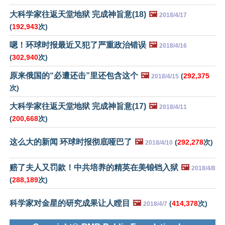
大科学家往返天堂地狱 完成神旨意(18)
🖼️
2018/4/17
(
192,943
次)
嗯！环球时报最近又犯了严重政治错误
🖼️
2018/4/16
(
302,940
次)
原来俄国的“必遭还击”里还包含这个
🖼️
(
292,375
2018/4/15
次)
大科学家往返天堂地狱 完成神旨意(17)
🖼️
2018/4/11
(
200,668
次)
这么大的新闻 环球时报彻底哑巴了
🖼️
(
292,278
次)
2018/4/10
赔了夫人又罚款！中共培养的精英在美锒铛入狱
🖼️
2018/4/8
(
288,189
次)
科学家对金星的研究成果让人瞠目
🖼️
(
414,378
次)
2018/4/7