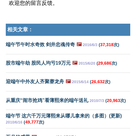
欢迎您的留言反馈。
相关文章：
端午节午时水奇效 剑井忠魂传奇
🖼️
(
37,318
次)
2016/6/3
股市端午劫 股民人均亏19万元
🖼️
(
29,686
次)
2015/6/20
迎端午中外友人齐聚赛龙舟
🖼️
(
26,632
次)
2015/6/14
从重庆“闹市抢鸡”看薄熙来的端午送礼
(
20,963
次)
2010/7/3
端午节 这六千万元薄熙来从哪儿拿来的（多图）(更新)
(
49,777
次)
2010/6/16