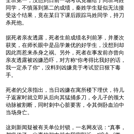
全班第一，没想到日前一场考试竟输给了同班马姓
同学，不慎落到第二的成绩，秦姓学生疑似无法接
受这个结果，竟在某日下课后跟踪马姓同学，持刀
杀死他。

据死者亲友透露，死者生前成绩名列前茅，并屡次
获奖，在师长眼中是品学兼优的好学生，没想到却
因此而惹来杀身之祸。另外，死者在事发前亦曾向
亲友透露被凶嫌恐吓，对方称“你考得比我好的话，
我一定杀了你”，没料到凶嫌竟于考试翌日狠下毒
手。

死者的父亲指出，当日凶嫌在寓所楼下埋伏，待儿
子返家时就立即从后向其猛捅多刀，令儿子的颈大
动脉被割断，同时刺中心脏要害，令其倒卧血泊中
当场身亡。

这则新闻疑被有关单位封锁，一名网友说：“真事，