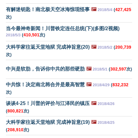
有解迷钥匙！南北极天空冰海惊现怪事
🖼️
(
427,425
2018/5/4
次)
当今最神奇新闻！川普铁定连任总统(下)(多图/2视频)
(
410,501
次)
2018/5/3
大科学家往返天堂地狱 完成神旨意(20)
🖼️
(
200,739
2018/5/2
次)
中兴是软肋，告诉你中共的那些硬肋
🖼️
(
302,597
次)
2018/5/1
中共惊！决定南北韩合并是最高智慧
🖼️
(
832,232
2018/4/29
次)
谈谈4·25！川普的评价与江泽民的镇压
🖼️
2018/4/26
(
800,821
次)
大科学家往返天堂地狱 完成神旨意(19)
🖼️
2018/4/25
(
208,910
次)