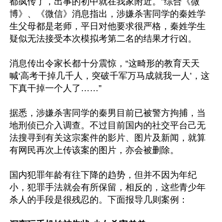
都疯传了，出事的初中就在我家附近。”综合《微
博》、《微信》消息指出，涉嫌杀害同学的秦姓学
生父母都是老师，平日对他要求很严格，秦姓学生
疑似无法接受本次模拟考第二名的结果才行凶。

消息传出令家长都十分震惊，“这畸形的教育天天
喊‘高考干掉几千人，突破千军万马成就我一人’，这
下真干掉一个人了……”

据悉，涉嫌杀害同学的秦男目前已被警方拘捕，当
地刑侦已介入调查。不过目前国内的社交平台己无
法搜寻到有关这宗案件的影片、图片及新闻，就算
有网民再次上传该案的图片，亦会被删除。

国内犯罪年龄有往下降的趋势，但并不因为年纪
小，犯罪手法就会有所保留，相反的，这些青少年
杀人的手段是很残忍的。下面报导几则案例：
