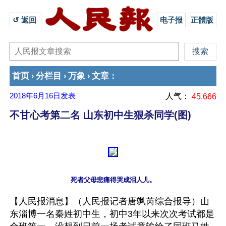
↺ 返回 
电子报
正體版
首页
分栏目
万象
文章
›
›
›
：
2018年6月16日
发表
人气：
45,666
不甘心考第二名 山东初中生狠杀同学(图)
【人民报消息】（人民报记者唐飒芮综合报导）山
东淄博一名秦姓初中生，初中3年以来次次考试都是