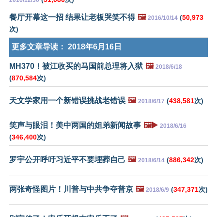
2016/12/30
餐厅开幕这一招 结果让老板哭笑不得
🖼️
(
50,973
2016/10/14
次)
更多文章导读：
2018年6月16日
MH370！被江收买的马国前总理将入狱
🖼️
2018/6/18
(
870,584
次)
天文学家用一个新错误挑战老错误
🖼️
(
438,581
次)
2018/6/17
笑声与眼泪！美中两国的姐弟新闻故事
🖼️▶️
2018/6/16
(
346,400
次)
罗宇公开呼吁习近平不要埋葬自己
🖼️
(
886,342
次)
2018/6/14
两张奇怪图片！川普与中共争夺普京
🖼️
(
347,371
次)
2018/6/9