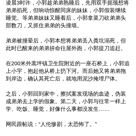
凌晨3时许，小郭趁弟弟熟睡后，先用双手扼颈想将
弟弟掐死，但响动惊醒同床的妹妹，小郭假装继续
睡觉。等弟弟妹妹又睡着后，小郭拿菜刀砍弟弟头
部数刀，又抓住弟弟的头撞墙。

弟弟被撞晕后，小郭本想将弟弟丢入粪坑溺死，但
此时已醒来的弟弟拚命往屋外跑，小郭提刀追赶。

在200米外蒿坪镇卫生院附近的一座石桥上，小郭追
上小宇，抱起他从桥上扔下河。而后她又将弟弟拖
到岸边，确认其死亡后，就地用泥沙掩埋尸体。

之后，小郭回到家中，擦拭案发现场的血迹，伪装
成弟弟去上学的假象。第二天，小郭与往常一样上
学、吃饭、睡觉，好像什么事都没发生……

网民跟帖说：“人伦惨剧，太恐怖了。”
