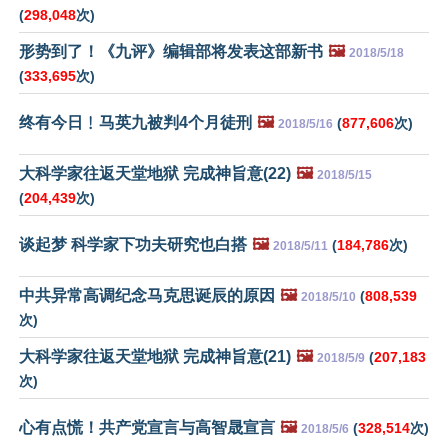
(
298,048
次)
形势到了！《九评》编辑部将发表这部新书
🖼️
2018/5/18
(
333,695
次)
终有今日﹗马英九被判4个月徒刑
🖼️
(
877,606
次)
2018/5/16
大科学家往返天堂地狱 完成神旨意(22)
🖼️
2018/5/15
(
204,439
次)
谈起梦 科学家下功夫研究也白搭
🖼️
(
184,786
次)
2018/5/11
中共异常高调纪念马克思诞辰的原因
🖼️
(
808,539
2018/5/10
次)
大科学家往返天堂地狱 完成神旨意(21)
🖼️
(
207,183
2018/5/9
次)
心有点慌！共产党宣言与高智晟宣言
🖼️
(
328,514
次)
2018/5/6