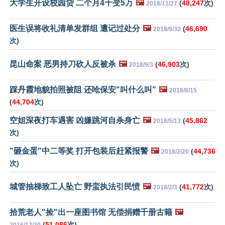
大学生开设校园贷 二个月4千变5万
🖼️
(
48,247
次)
2018/11/27
医生误将收礼清单发群组 遭记过处分
🖼️
(
46,690
2018/9/30
次)
昆山命案 恶男持刀砍人反被杀
🖼️
(
46,903
次)
2018/9/3
踩丹霞地貌拍照被阻 还呛保安"叫什么叫"
🖼️
2018/8/15
(
44,704
次)
空姐深夜打车遇害 凶嫌跳河自杀身亡
🖼️
(
45,862
2018/5/13
次)
"砸金蛋"中二等奖 打开包装后赶紧报警
🖼️
(
44,736
2018/2/20
次)
城管抽梯致工人坠亡 野蛮执法引民愤
🖼️
(
41,772
次)
2018/2/3
拾荒老人"捡"出一座图书馆 无偿捐赠千册古籍
🖼️
(
51,086
次)