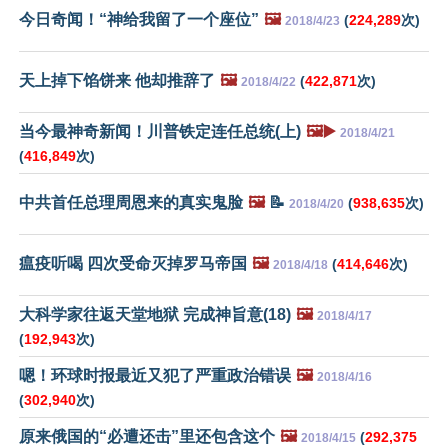
今日奇闻！“神给我留了一个座位”
🖼️
(
224,289
次)
2018/4/23
天上掉下馅饼来 他却推辞了
🖼️
(
422,871
次)
2018/4/22
当今最神奇新闻！川普铁定连任总统(上)
🖼️▶️
2018/4/21
(
416,849
次)
中共首任总理周恩来的真实鬼脸
🖼️
📝
(
938,635
次)
2018/4/20
瘟疫听喝 四次受命灭掉罗马帝国
🖼️
(
414,646
次)
2018/4/18
大科学家往返天堂地狱 完成神旨意(18)
🖼️
2018/4/17
(
192,943
次)
嗯！环球时报最近又犯了严重政治错误
🖼️
2018/4/16
(
302,940
次)
原来俄国的“必遭还击”里还包含这个
🖼️
(
292,375
2018/4/15