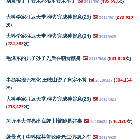
别宣传了！安乐死根本安乐不了
🖼️
(
435,537
次)
2018/6/8
大科学家往返天堂地狱 完成神旨意(25)
🖼️
(
278,613
2018/6/7
次)
大科学家往返天堂地狱 完成神旨意(24)
🖼️
2018/5/30
(
234,383
次)
毛泽东的儿子孙子先后在朝鲜献身
🖼️
(
881,050
次)
2018/5/30
半岛实现无核化 王岐山说了肯定不算
🖼️
(
304,164
2018/5/27
次)
大科学家往返天堂地狱 完成神旨意(23)
🖼️
2018/5/23
(
213,427
次)
习近平大连亮出底牌 川普称是好事
🖼️
(
340,170
次)
2018/5/22
逛景点！中科院井盖败给老江访德之作
🖼️
2018/5/20