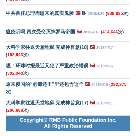
中共首任总理周恩来的真实鬼脸
🖼️
📝
(
938,635
次)
2018/4/20
瘟疫听喝 四次受命灭掉罗马帝国
🖼️
(
414,646
次)
2018/4/18
大科学家往返天堂地狱 完成神旨意(18)
🖼️
2018/4/17
(
192,943
次)
嗯！环球时报最近又犯了严重政治错误
🖼️
2018/4/16
(
302,940
次)
原来俄国的“必遭还击”里还包含这个
🖼️
(
292,375
2018/4/15
次)
大科学家往返天堂地狱 完成神旨意(17)
🖼️
2018/4/11
(
200,668
次)
Copyright© RMB Public Foundation Inc.
All Rights Reserved