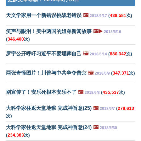
天文学家用一个新错误挑战老错误
🖼️
(
438,581
次)
2018/6/17
笑声与眼泪！美中两国的姐弟新闻故事
🖼️▶️
2018/6/16
(
346,400
次)
罗宇公开呼吁习近平不要埋葬自己
🖼️
(
886,342
次)
2018/6/14
两张奇怪图片！川普与中共争夺普京
🖼️
(
347,371
次)
2018/6/9
别宣传了！安乐死根本安乐不了
🖼️
(
435,537
次)
2018/6/8
大科学家往返天堂地狱 完成神旨意(25)
🖼️
(
278,613
2018/6/7
次)
大科学家往返天堂地狱 完成神旨意(24)
🖼️
2018/5/30
(
234,383
次)