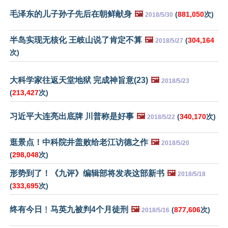
毛泽东的儿子孙子先后在朝鲜献身
🖼️
(
881,050
次)
2018/5/30
半岛实现无核化 王岐山说了肯定不算
🖼️
(
304,164
2018/5/27
次)
大科学家往返天堂地狱 完成神旨意(23)
🖼️
2018/5/23
(
213,427
次)
习近平大连亮出底牌 川普称是好事
🖼️
(
340,170
次)
2018/5/22
逛景点！中科院井盖败给老江访德之作
🖼️
2018/5/20
(
298,048
次)
形势到了！《九评》编辑部将发表这部新书
🖼️
2018/5/18
(
333,695
次)
终有今日﹗马英九被判4个月徒刑
🖼️
(
877,606
次)
2018/5/16