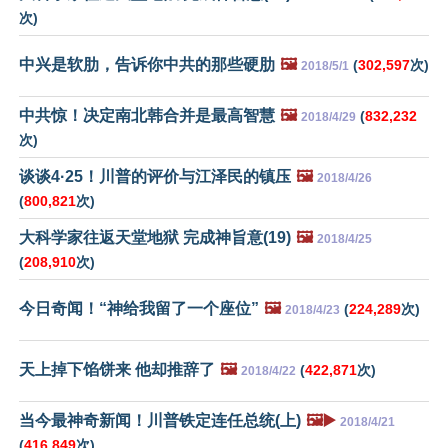
次)
中兴是软肋，告诉你中共的那些硬肋
🖼️
(
302,597
次)
2018/5/1
中共惊！决定南北韩合并是最高智慧
🖼️
(
832,232
2018/4/29
次)
谈谈4·25！川普的评价与江泽民的镇压
🖼️
2018/4/26
(
800,821
次)
大科学家往返天堂地狱 完成神旨意(19)
🖼️
2018/4/25
(
208,910
次)
今日奇闻！“神给我留了一个座位”
🖼️
(
224,289
次)
2018/4/23
天上掉下馅饼来 他却推辞了
🖼️
(
422,871
次)
2018/4/22
当今最神奇新闻！川普铁定连任总统(上)
🖼️▶️
2018/4/21
(
416,849
次)