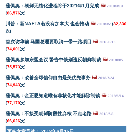
蓬佩奥：朝鲜无核化进程将于2021年1月完成
🖼️
2018/9/19
(
86,576
次)
川普：新NAFTA若没有加拿大 也会推动
🖼️
(
82,330
2018/9/2
次)
首次访华前 马国总理要取消一带一路项目
🖼️
2018/8/13
(
74,001
次)
蓬佩奥参加东盟会议 警告中俄别违反朝鲜制裁
🖼️
2018/8/5
(
75,573
次)
蓬佩奥：改善全球信仰自由是美优先事务
🖼️
2018/7/24
(
74,943
次)
蓬佩奥：金正恩知道唯有非核化才能解除制裁
🖼️
2018/6/14
(
77,170
次)
蓬佩奥：不接受朝鲜阶段性弃核 不走老路
🖼️
2018/5/8
(
66,626
次)
更多文章导读：
2018年6月15日