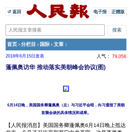
↺ 返回 
电子报
正體版
首页
分栏目
国际
文章
›
›
›
：
2018年6月15日
发表
人气：
79,056
蓬佩奥访华 推动落实美朝峰会协议(图)
6月14日晚，美国国务卿蓬佩奥（左）与习近平会晤，向习通报了美朝
【人民报消息】美国国务卿蓬佩奥6月14日晚上抵达