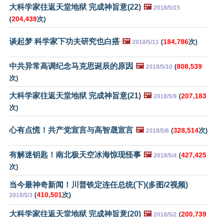
大科学家往返天堂地狱 完成神旨意(22)
🖼️
2018/5/15
(
204,439
次)
谈起梦 科学家下功夫研究也白搭
🖼️
(
184,786
次)
2018/5/11
中共异常高调纪念马克思诞辰的原因
🖼️
(
808,539
2018/5/10
次)
大科学家往返天堂地狱 完成神旨意(21)
🖼️
(
207,183
2018/5/9
次)
心有点慌！共产党宣言与高智晟宣言
🖼️
(
328,514
次)
2018/5/6
有解迷钥匙！南北极天空冰海惊现怪事
🖼️
(
427,425
2018/5/4
次)
当今最神奇新闻！川普铁定连任总统(下)(多图/2视频)
(
410,501
次)
2018/5/3
大科学家往返天堂地狱 完成神旨意(20)
🖼️
(
200,739
2018/5/2